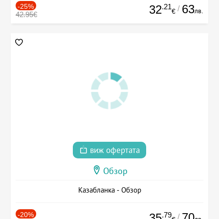
-25%
.21
63
32
/
лв.
€
42.95€
виж офертата
Обзор
Казабланка - Обзор
-20%
.79
70
35
/