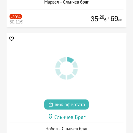
Марвел - Слънчев бряг
-30%
.28
69
35
/
лв.
€
50.11€
виж офертата
Слънчев Бряг
Нобел - Слънчев бряг