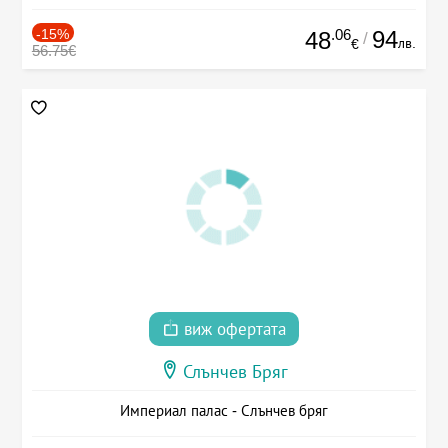
-15%
.06
94
48
/
лв.
€
56.75€
виж офертата
Слънчев Бряг
Империал палас - Слънчев бряг