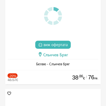
виж офертата
Слънчев Бряг
Белвю - Слънчев бряг
-20%
.86
76
38
/
лв.
€
48.57€