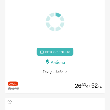
виж офертата
Албена
Елица - Албена
-25%
.59
52
26
/
лв.
€
35.54€