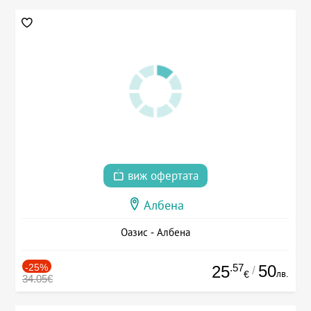
виж офертата
Албена
Оазис - Албена
-25%
.57
50
25
/
лв.
€
34.05€