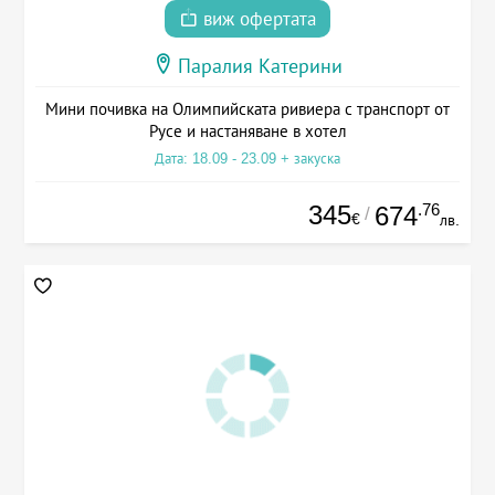
виж офертата
Паралия Катерини
Мини почивка на Олимпийската ривиера с транспорт от
Русе и настаняване в хотел
Дата: 18.09 - 23.09 + закуска
345
.76
674
/
€
лв.