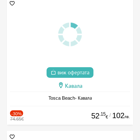
виж офертата
Кавала
Tosca Beach- Кавала
-30%
.15
102
52
/
лв.
€
74.65€