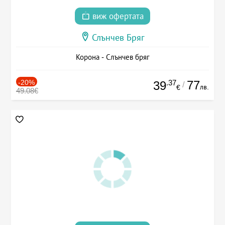
виж офертата
Слънчев Бряг
Корона - Слънчев бряг
-20%
.37
77
39
/
лв.
€
49.08€