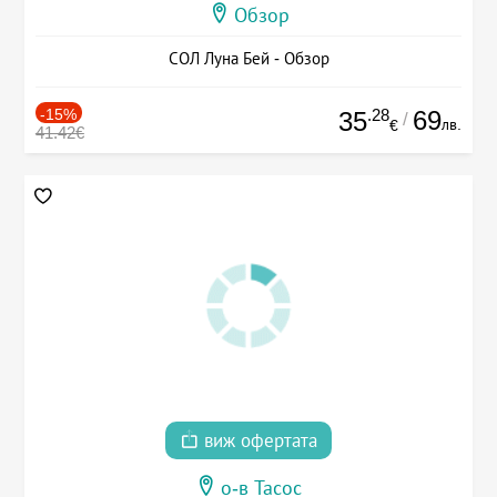
Обзор
СОЛ Луна Бей - Обзор
-15%
.28
69
35
/
лв.
€
41.42€
виж офертата
о-в Тасос