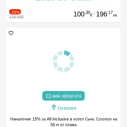
-15%
.30
.17
100
196
/
€
лв.
118.00€
виж офертата
Созопол
Намаление 15% за All Inclusive в хотел Съни, Созопол на
50 м от плажа