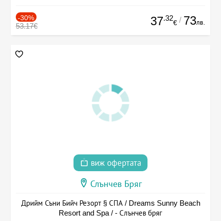
-30%
.32
73
37
/
лв.
€
53.17€
виж офертата
Слънчев Бряг
Дрийм Съни Бийч Резорт § СПА / Dreams Sunny Beach
Resort and Spa / - Слънчев бряг