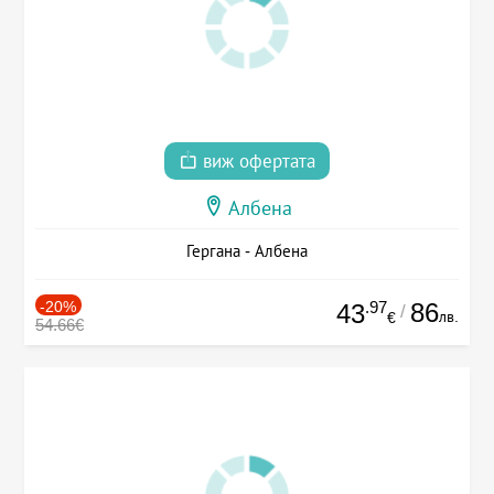
виж офертата
Албена
Гергана - Албена
-20%
.97
86
43
/
лв.
€
54.66€