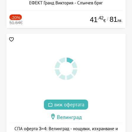
ЕФЕКТ Гранд Виктория - Слънчев бряг
-20%
.42
81
41
/
лв.
€
51.64€
виж офертата
Велинград
СПА оферта 3=4: Велинград - нощувки, изхранване и