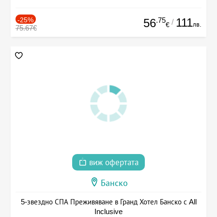
-25%
.75
111
56
/
лв.
€
75.67€
виж офертата
Банско
5-звездно СПА Преживяване в Гранд Хотел Банско с All
Inclusive