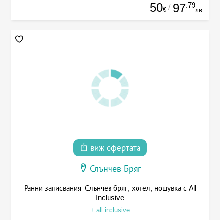
50
.79
97
/
€
лв.
виж офертата
Слънчев Бряг
Ранни записвания: Слънчев бряг, хотел, нощувка с All
Inclusive
+ all inclusive