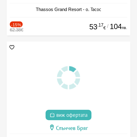
Thassos Grand Resort - о. Тасос
-15%
.17
104
53
/
лв.
€
62.38€
виж офертата
Слънчев Бряг