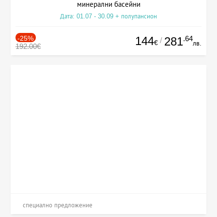
минерални басейни
Дата: 01.07 - 30.09 + полупансион
-25%
144
.64
281
/
€
лв.
192.00€
специално предложение