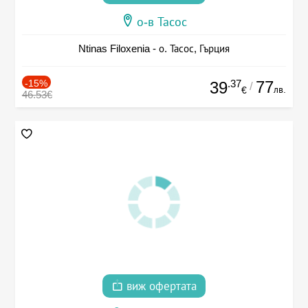
о-в Тасос
Ntinas Filoxenia - о. Тасос, Гърция
-15%
.37
77
39
/
лв.
€
46.53€
виж офертата