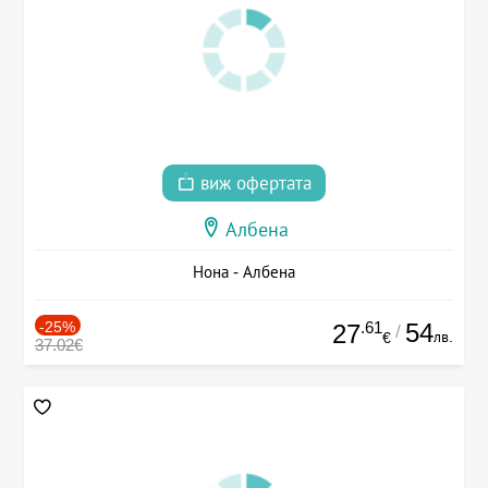
виж офертата
Албена
Нона - Албена
-25%
.61
54
27
/
лв.
€
37.02€