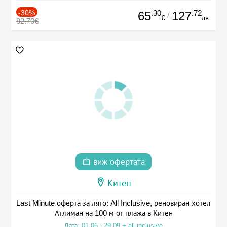
-30%
.30
.72
65
127
/
€
лв.
92.70€
виж офертата
Китен
Last Minute оферта за лято: All Inclusive, реновиран хотел
Атлиман на 100 м от плажа в Китен
Дата: 01.06 - 29.09 + all inclusive