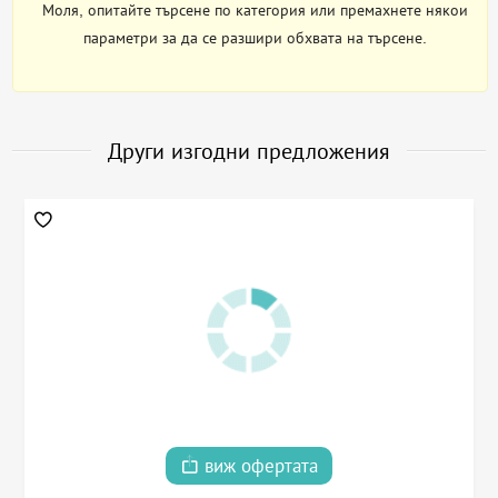
Моля, опитайте търсене по категория или премахнете някои
параметри за да се разшири обхвата на търсене.
Други изгодни предложения
виж офертата