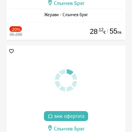
Слънчев Бряг
Жерави - Слънчев бряг
-20%
.12
55
28
/
лв.
€
35.28€
виж офертата
Слънчев Бряг