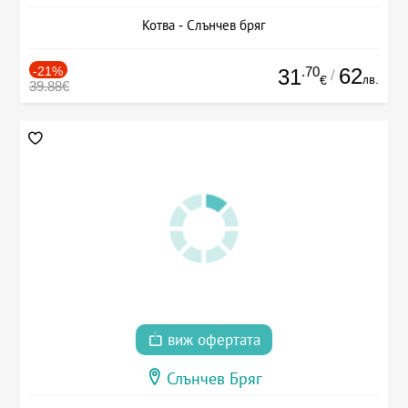
Котва - Слънчев бряг
-21%
.70
62
31
/
лв.
€
39.88€
виж офертата
Слънчев Бряг