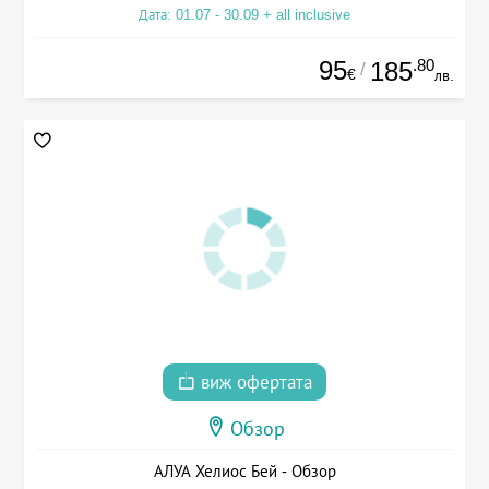
Дата: 01.07 - 30.09 + all inclusive
95
.80
185
/
€
лв.
виж офертата
Обзор
АЛУА Хелиос Бей - Обзор