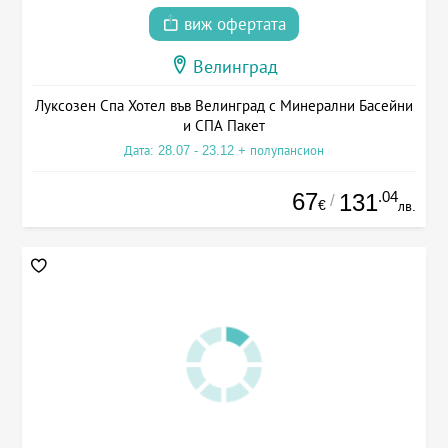
виж офертата
Велинград
Луксозен Спа Хотел във Велинград с Минерални Басейни
и СПА Пакет
Дата: 28.07 - 23.12 + полупансион
67
.04
131
/
€
лв.