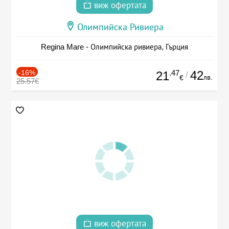
виж офертата
Олимпийска Ривиера
Regina Mare - Олимпийска ривиера, Гърция
-16%
.47
42
21
/
лв.
€
25.57€
виж офертата