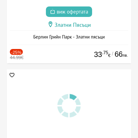
виж офертата
Златни Пясъци
Берлин Грийн Парк - Златни пясъци
-25%
.75
66
33
/
лв.
€
44.99€