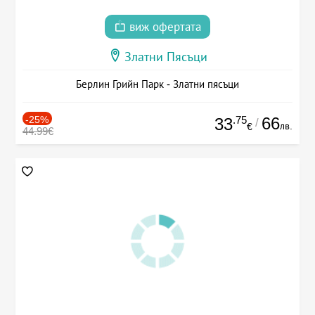
виж офертата
Златни Пясъци
Берлин Грийн Парк - Златни пясъци
-25%
.75
66
33
/
лв.
€
44.99€