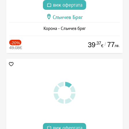
виж офертата
Слънчев Бряг
Корона - Слънчев бряг
-20%
.37
77
39
/
лв.
€
49.08€
виж офертата