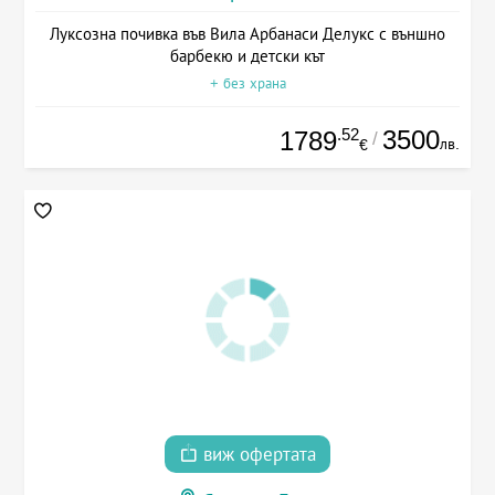
Луксозна почивка във Вила Арбанаси Делукс с външно
барбекю и детски кът
+ без храна
.52
3500
1789
/
лв.
€
виж офертата