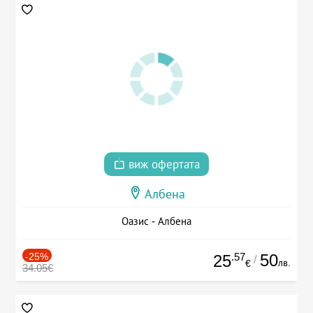
виж офертата
Албена
Оазис - Албена
-25%
.57
50
25
/
лв.
€
34.05€