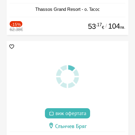
Thassos Grand Resort - о. Тасос
-15%
.17
104
53
/
лв.
€
62.38€
виж офертата
Слънчев Бряг