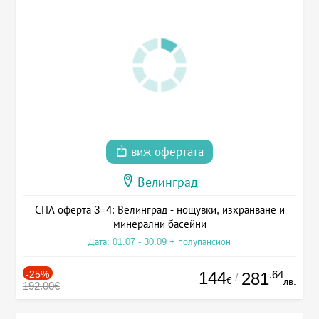
виж офертата
Велинград
СПА оферта 3=4: Велинград - нощувки, изхранване и
минерални басейни
Дата: 01.07 - 30.09 + полупансион
-25%
144
.64
281
/
€
лв.
192.00€