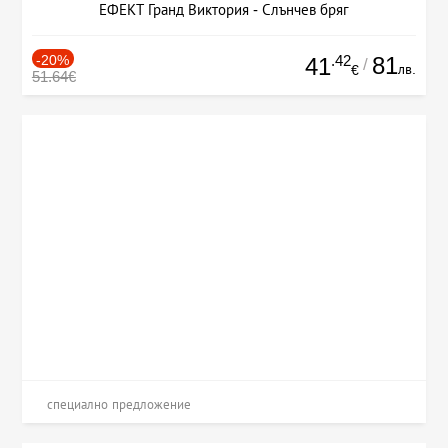
ЕФЕКТ Гранд Виктория - Слънчев бряг
-20%
.42
81
41
/
лв.
€
51.64€
специално предложение