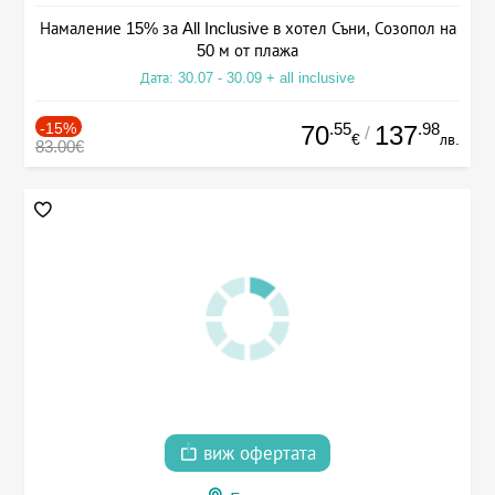
Намаление 15% за All Inclusive в хотел Съни, Созопол на
50 м от плажа
Дата: 30.07 - 30.09 + all inclusive
-15%
.55
.98
70
137
/
€
лв.
83.00€
виж офертата