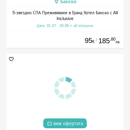
Банско
5-звездно СПА Преживяване в Гранд Хотел Банско с All
Inclusive
Дата: 01.07 - 30.09 + all inclusive
95
.80
185
/
€
лв.
виж офертата