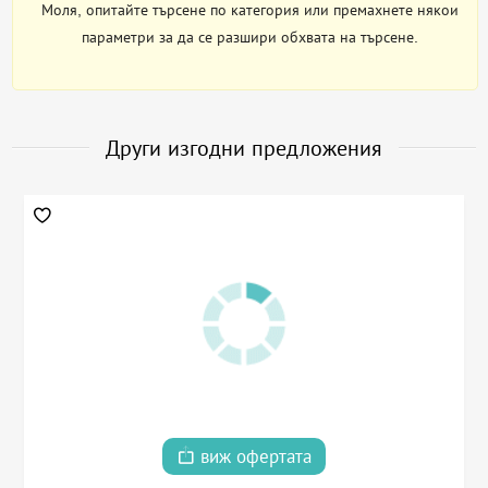
Моля, опитайте търсене по категория или премахнете някои
параметри за да се разшири обхвата на търсене.
Други изгодни предложения
виж офертата