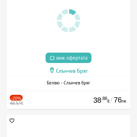
виж офертата
Слънчев Бряг
Белвю - Слънчев бряг
-20%
.86
76
38
/
лв.
€
48.57€