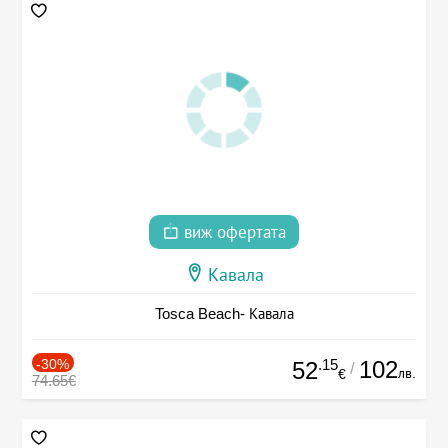
виж офертата
Кавала
Tosca Beach- Кавала
-30%
.15
102
52
/
лв.
€
74.65€