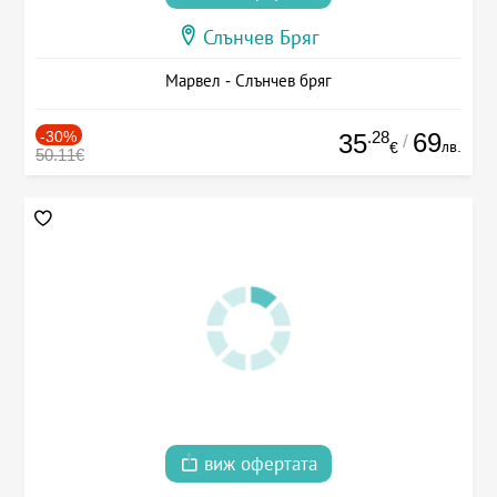
Слънчев Бряг
Марвел - Слънчев бряг
-30%
.28
69
35
/
лв.
€
50.11€
виж офертата