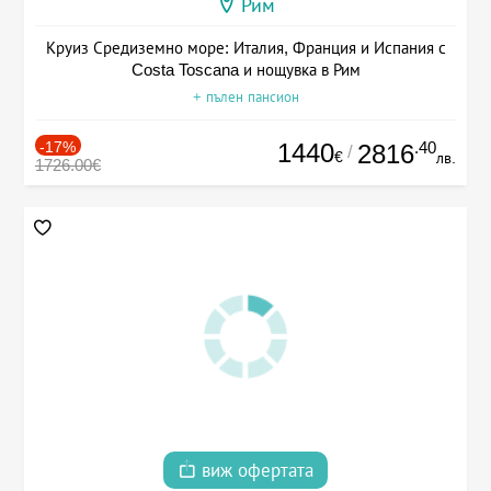
Рим
Круиз Средиземно море: Италия, Франция и Испания с
Costa Toscana и нощувка в Рим
+ пълен пансион
-17%
1440
.40
2816
/
€
лв.
1726.00€
виж офертата