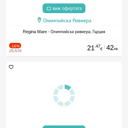
виж офертата
Олимпийска Ривиера
Regina Mare - Олимпийска ривиера, Гърция
-16%
.47
42
21
/
лв.
€
25.57€