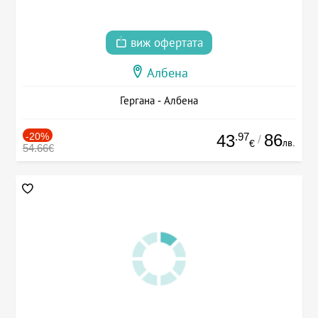
виж офертата
Албена
Гергана - Албена
-20%
.97
86
43
/
лв.
€
54.66€