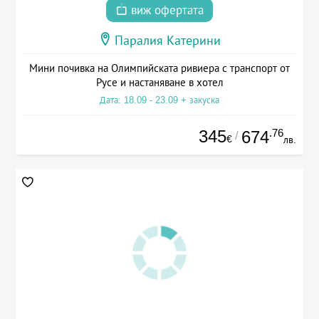
виж офертата
Паралия Катерини
Мини почивка на Олимпийската ривиера с транспорт от
Русе и настаняване в хотел
Дата: 18.09 - 23.09 + закуска
345
.76
674
/
€
лв.