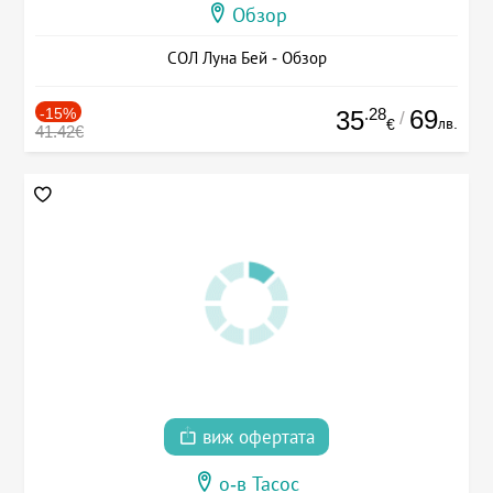
Обзор
СОЛ Луна Бей - Обзор
-15%
.28
69
35
/
лв.
€
41.42€
виж офертата
о-в Тасос