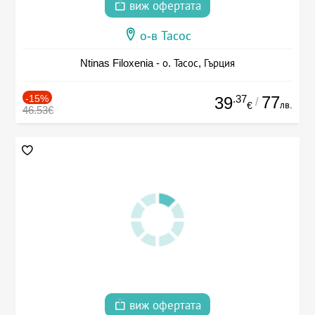
виж офертата
о-в Тасос
Ntinas Filoxenia - о. Тасос, Гърция
-15%
.37
77
39
/
лв.
€
46.53€
виж офертата