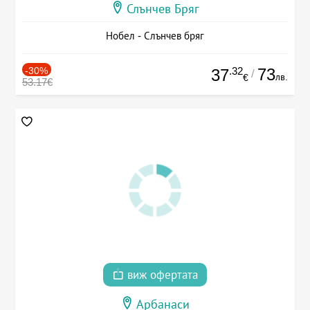
Слънчев Бряг
Нобел - Слънчев бряг
-30%
.32
73
37
/
лв.
€
53.17€
виж офертата
Арбанаси