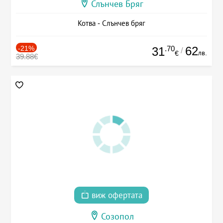
Слънчев Бряг
Котва - Слънчев бряг
-21%
.70
62
31
/
лв.
€
39.88€
виж офертата
Созопол