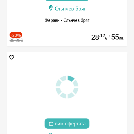
Слънчев Бряг
Жерави - Слънчев бряг
-20%
.12
55
28
/
лв.
€
35.28€
виж офертата