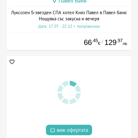
Павел Баня
Луксозен 5-звезден СПА хотел Княз Павел в Павел баня:
Нощувка със закуска и вечеря
Дата: 17.07 - 22.12 + полупансион
.45
.97
66
129
/
€
лв.
виж офертата