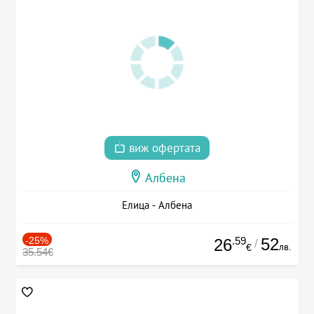
виж офертата
Албена
Елица - Албена
-25%
.59
52
26
/
лв.
€
35.54€