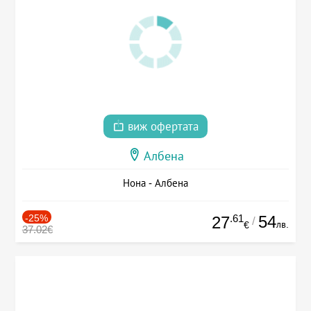
виж офертата
Албена
Нона - Албена
-25%
.61
54
27
/
лв.
€
37.02€