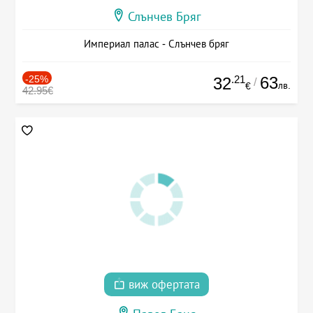
Слънчев Бряг
Империал палас - Слънчев бряг
-25%
.21
63
32
/
лв.
€
42.95€
виж офертата