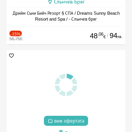
Слънчев Бряг
Дрийм Съни Бийч Резорт § СПА / Dreams Sunny Beach
Resort and Spa / - Слънчев бряг
-15%
.06
94
48
/
лв.
€
56.75€
виж офертата