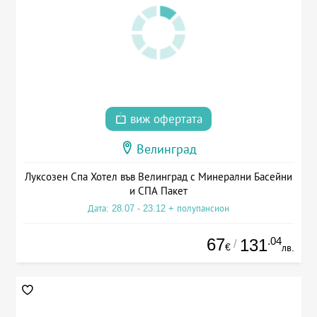
виж офертата
Велинград
Луксозен Спа Хотел във Велинград с Минерални Басейни
и СПА Пакет
Дата: 28.07 - 23.12 + полупансион
67
.04
131
/
€
лв.