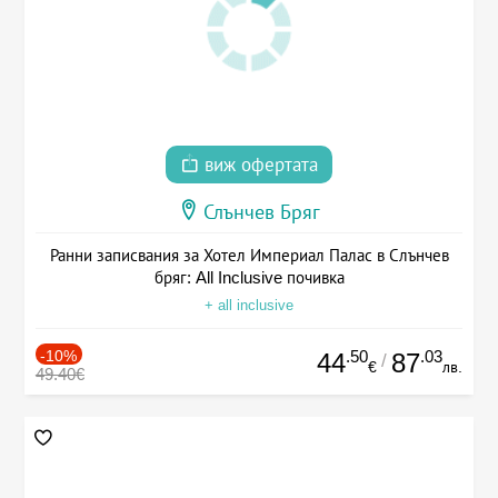
виж офертата
Слънчев Бряг
Ранни записвания за Хотел Империал Палас в Слънчев
бряг: All Inclusive почивка
+ all inclusive
-10%
.50
.03
44
87
/
€
лв.
49.40€