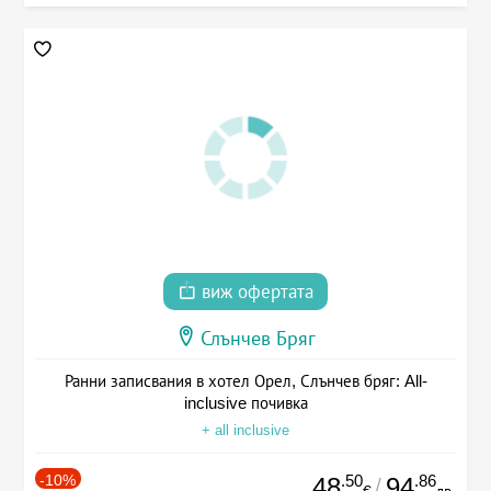
виж офертата
Слънчев Бряг
Ранни записвания в хотел Орел, Слънчев бряг: All-
inclusive почивка
+ all inclusive
-10%
.50
.86
48
94
/