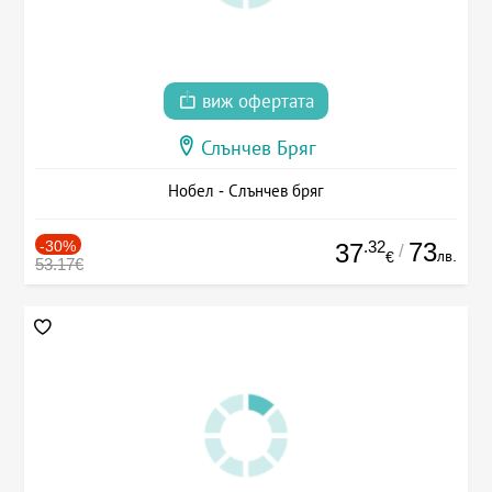
виж офертата
Слънчев Бряг
Нобел - Слънчев бряг
-30%
.32
73
37
/
лв.
€
53.17€