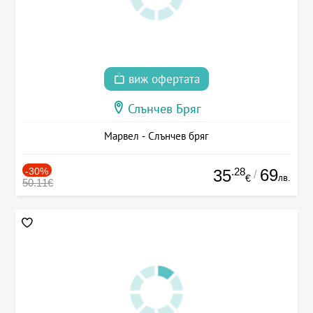
виж офертата
Слънчев Бряг
Марвел - Слънчев бряг
-30%
.28
69
35
/
лв.
€
50.11€