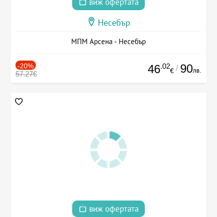
виж офертата
Несебър
МПМ Арсена - Несебър
-20%
.02
90
46
/
лв.
€
57.27€
виж офертата