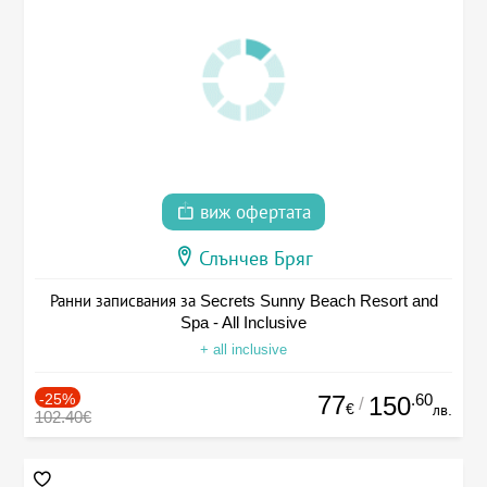
виж офертата
Слънчев Бряг
Ранни записвания за Secrets Sunny Beach Resort and
Spa - All Inclusive
+ all inclusive
-25%
77
.60
150
/
€
лв.
102.40€