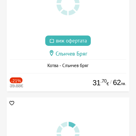
виж офертата
Слънчев Бряг
Котва - Слънчев бряг
-21%
.70
62
31
/
лв.
€
39.88€