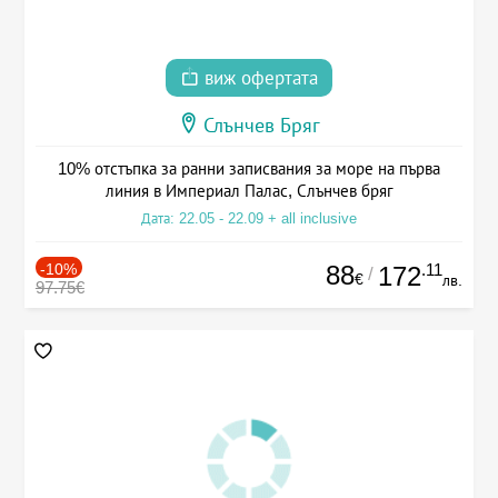
виж офертата
Слънчев Бряг
10% отстъпка за ранни записвания за море на първа
линия в Империал Палас, Слънчев бряг
Дата: 22.05 - 22.09 + all inclusive
-10%
88
.11
172
/
€
лв.
97.75€