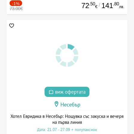
-1%
.50
.80
72
141
/
€
лв.
73.00€
виж офертата
Несебър
Хотел Евридика в Несебър: Нощувка със закуска и вечеря
на първа линия
Дата: 21.07 - 27.09 + полупансион