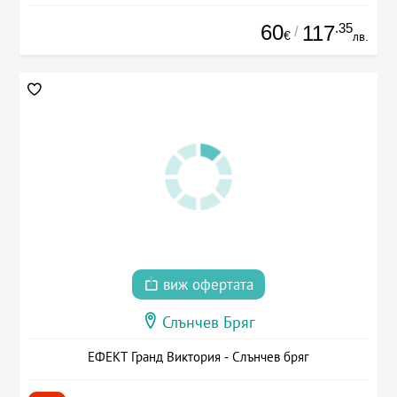
60
.35
117
/
€
лв.
виж офертата
Слънчев Бряг
ЕФЕКТ Гранд Виктория - Слънчев бряг