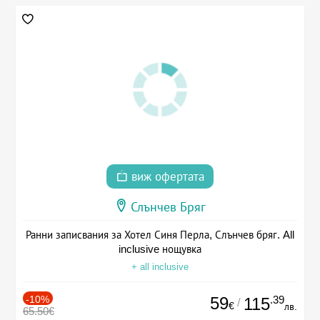
виж офертата
Слънчев Бряг
Ранни записвания за Хотел Синя Перла, Слънчев бряг. All
inclusive нощувка
+ all inclusive
-10%
59
.39
115
/
€
лв.
65.50€