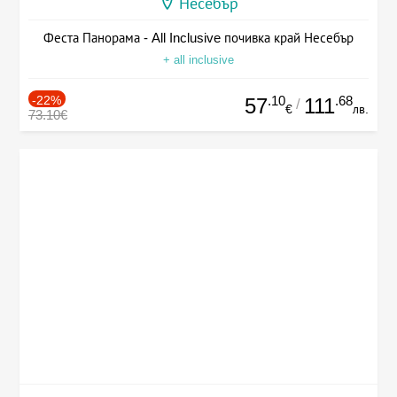
Несебър
Феста Панорама - All Inclusive почивка край Несебър
+ all inclusive
-22%
.10
.68
57
111
/
€
лв.
73.10€