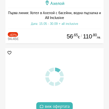
Ахелой
Първа линия: Хотел в Ахелой с басейни, водна пързалка и
All Inclusive
Дата: 15.05 - 30.09 + all inclusive
-40%
.65
.80
56
110
/
€
лв.
94.45€
виж офертата