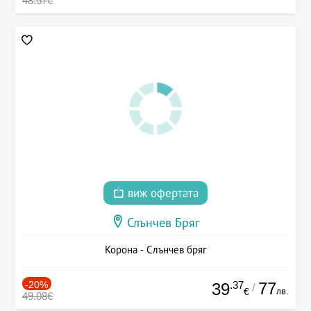
48.57€
виж офертата
Слънчев Бряг
Корона - Слънчев бряг
-20%
.37
77
39
/
лв.
€
49.08€