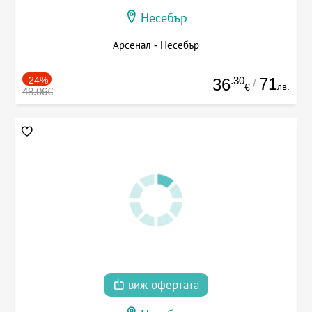
Несебър
Арсенал - Несебър
-24%
.30
71
36
/
лв.
€
48.06€
виж офертата