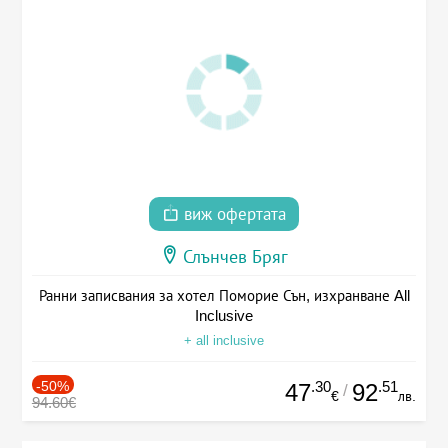
виж офертата
Слънчев Бряг
Ранни записвания за хотел Поморие Сън, изхранване All
Inclusive
+ all inclusive
-50%
.30
.51
47
92
/
€
лв.
94.60€