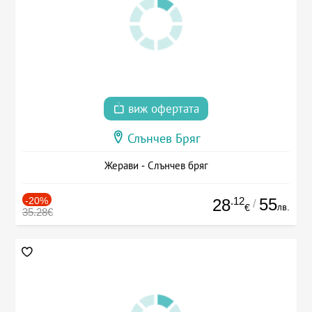
виж офертата
Слънчев Бряг
Жерави - Слънчев бряг
-20%
.12
55
28
/
лв.
€
35.28€