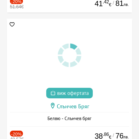
-20%
.42
81
41
/
лв.
€
51.64€
виж офертата
Слънчев Бряг
Белвю - Слънчев бряг
-20%
.86
76
38
/
лв.
€