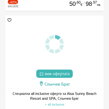
-40%
.60
.97
50
98
/
€
лв.
84.00€
виж офертата
Слънчев Бряг
Специална all inclusive оферта за Alua Sunny Beach
Resort and SPA, Слънчев Бряг
+ all inclusive