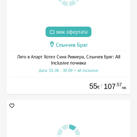
виж офертата
Слънчев Бряг
Лято в Апарт Хотел Синя Ривиера, Слънчев бряг: All
Inclusive почивка
Дата: 01.06 - 30.09 + all inclusive
55
.57
107
/
€
лв.