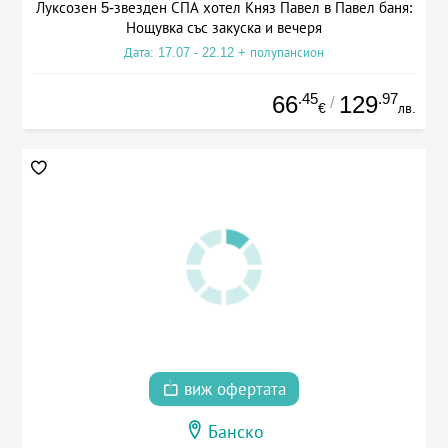
Луксозен 5-звезден СПА хотел Княз Павел в Павел баня:
Нощувка със закуска и вечеря
Дата: 17.07 - 22.12 + полупансион
.45
.97
66
129
/
€
лв.
виж офертата
Банско