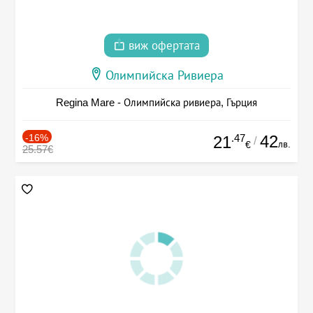
виж офертата
Олимпийска Ривиера
Regina Mare - Олимпийска ривиера, Гърция
-16%
.47
42
21
/
лв.
€
25.57€