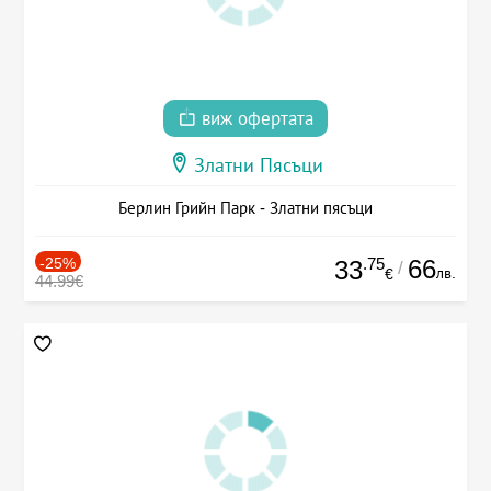
виж офертата
Златни Пясъци
Берлин Грийн Парк - Златни пясъци
-25%
.75
66
33
/
лв.
€
44.99€