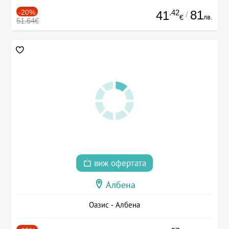
-20%
.42
81
41
/
лв.
€
51.64€
виж офертата
Албена
Оазис - Албена