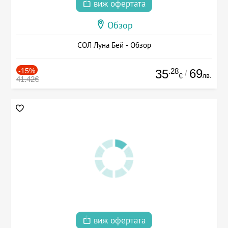
виж офертата
Обзор
СОЛ Луна Бей - Обзор
-15%
.28
69
35
/
лв.
€
41.42€
виж офертата