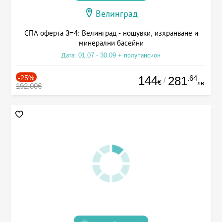
Велинград
СПА оферта 3=4: Велинград - нощувки, изхранване и
минерални басейни
Дата: 01.07 - 30.09 + полупансион
-25%
144
.64
281
/
€
лв.
192.00€