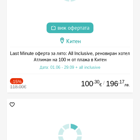
виж офертата
Китен
Last Minute оферта за лято: All Inclusive, реновиран хотел
Атлиман на 100 м от плажа в Китен
Дата: 01.06 - 29.09 + all inclusive
-15%
.30
.17
100
196
/
€
лв.
118.00€