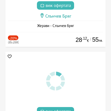
виж офертата
Слънчев Бряг
Жерави - Слънчев бряг
-20%
.12
55
28
/
лв.
€
35.28€