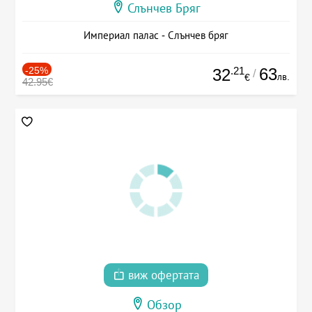
Слънчев Бряг
Империал палас - Слънчев бряг
-25%
.21
63
32
/
лв.
€
42.95€
виж офертата
Обзор