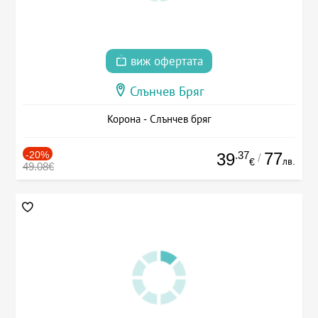
виж офертата
Слънчев Бряг
Корона - Слънчев бряг
-20%
.37
77
39
/
лв.
€
49.08€