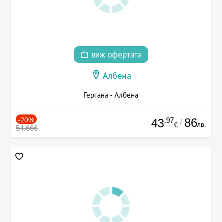
виж офертата
Албена
Гергана - Албена
-20%
.97
86
43
/
лв.
€
54.66€