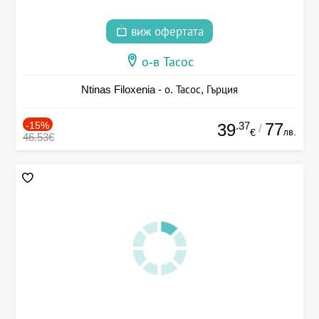
виж офертата
о-в Тасос
Ntinas Filoxenia - о. Тасос, Гърция
-15%
.37
77
39
/
лв.
€
46.53€