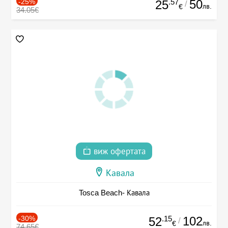
-25%
.57
50
25
/
лв.
€
34.05€
виж офертата
Кавала
Tosca Beach- Кавала
-30%
.15
102
52
/
лв.
€
74.65€