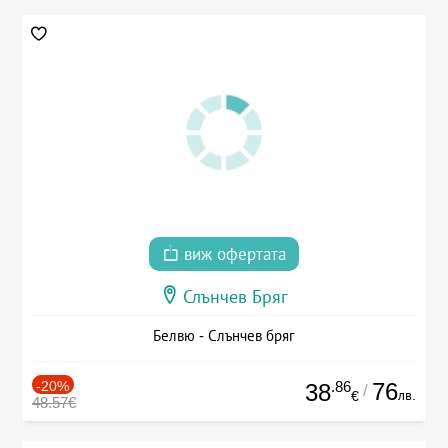
виж офертата
Слънчев Бряг
Белвю - Слънчев бряг
-20%
.86
76
38
/
лв.
€
48.57€