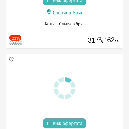
виж офертата
Слънчев Бряг
Котва - Слънчев бряг
-21%
.70
62
31
/
лв.
€
39.88€
виж офертата