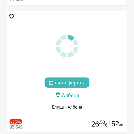
виж офертата
Албена
Елица - Албена
-25%
.59
52
26
/
лв.
€
35.54€