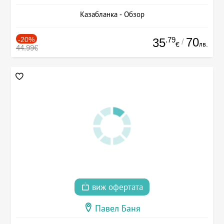
Казабланка - Обзор
-20%
.79
70
35
/
лв.
€
44.99€
виж офертата
Павел Баня