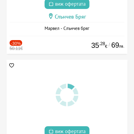
виж офертата
Слънчев Бряг
Марвел - Слънчев бряг
-30%
.28
69
35
/
лв.
€
50.11€
виж офертата