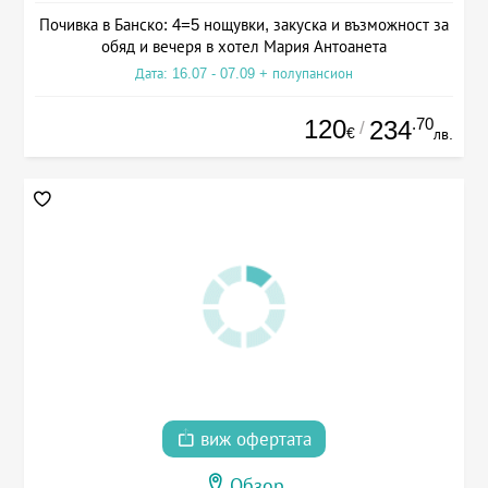
Почивка в Банско: 4=5 нощувки, закуска и възможност за
обяд и вечеря в хотел Мария Антоанета
Дата: 16.07 - 07.09 + полупансион
120
.70
234
/
€
лв.
виж офертата
Обзор