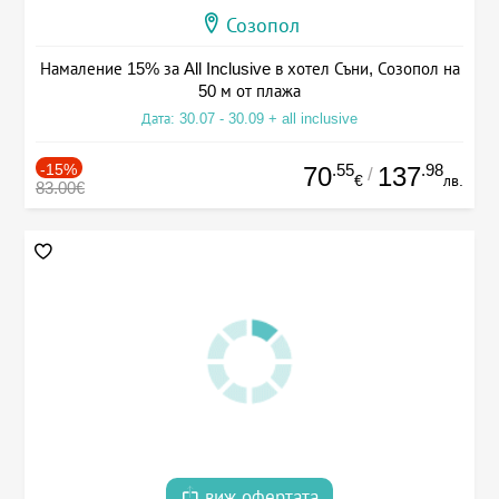
Созопол
Намаление 15% за All Inclusive в хотел Съни, Созопол на
50 м от плажа
Дата: 30.07 - 30.09 + all inclusive
-15%
.55
.98
70
137
/
€
лв.
83.00€
виж офертата