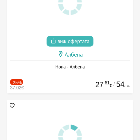
виж офертата
Албена
Нона - Албена
-25%
.61
54
27
/
лв.
€
37.02€