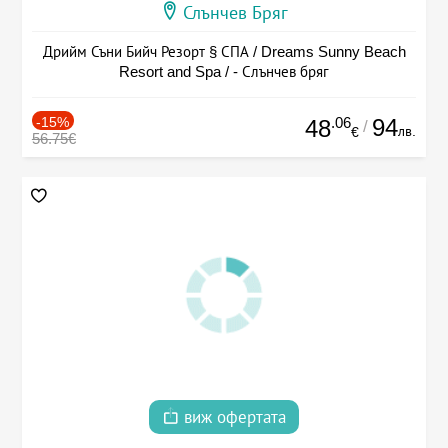
Слънчев Бряг
Дрийм Съни Бийч Резорт § СПА / Dreams Sunny Beach
Resort and Spa / - Слънчев бряг
-15%
.06
94
48
/
лв.
€
56.75€
виж офертата