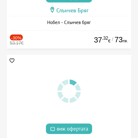
Слънчев Бряг
Нобел - Слънчев бряг
-30%
.32
73
37
/
лв.
€
53.17€
виж офертата