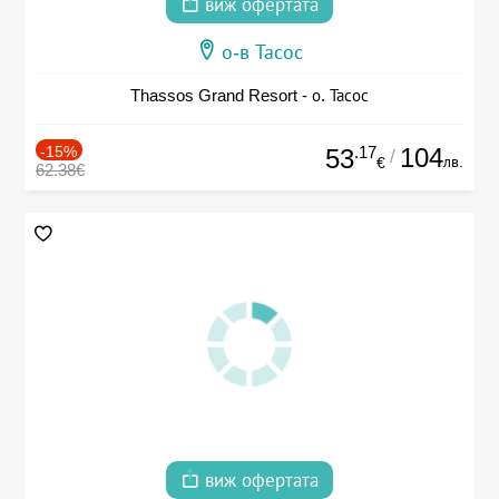
виж офертата
о-в Тасос
Thassos Grand Resort - о. Тасос
-15%
.17
104
53
/
лв.
€
62.38€
виж офертата