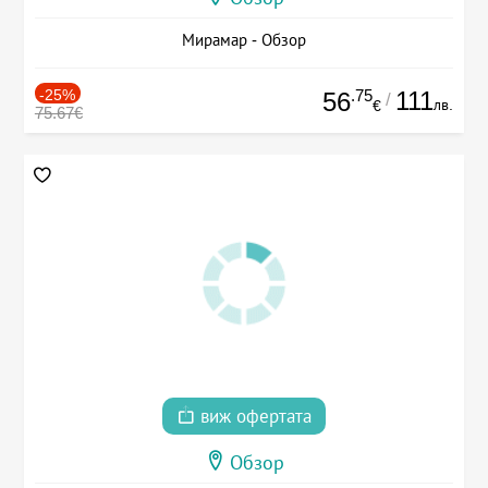
Мирамар - Обзор
-25%
.75
111
56
/
лв.
€
75.67€
виж офертата
Обзор