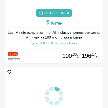
виж офертата
Китен
Last Minute оферта за лято: All Inclusive, реновиран хотел
Атлиман на 100 м от плажа в Китен
Дата: 01.06 - 29.09 + all inclusive
-15%
.30
.17
100
196
/
€
лв.
118.00€