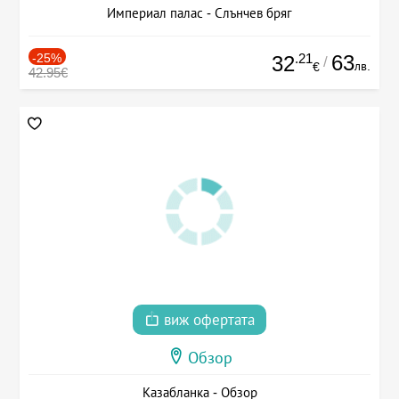
Империал палас - Слънчев бряг
-25%
.21
63
32
/
лв.
€
42.95€
виж офертата
Обзор
Казабланка - Обзор