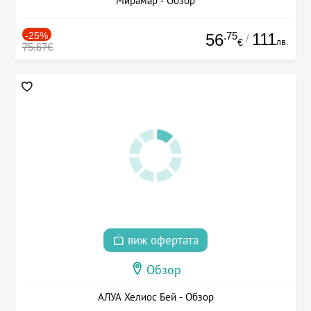
Мирамар - Обзор
-25%
.75
111
56
/
лв.
€
75.67€
виж офертата
Обзор
АЛУА Хелиос Бей - Обзор