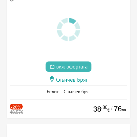
виж офертата
Слънчев Бряг
Белвю - Слънчев бряг
-20%
.86
76
38
/
лв.
€
48.57€