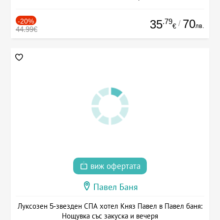
-20%
.79
70
35
/
лв.
€
44.99€
виж офертата
Павел Баня
Луксозен 5-звезден СПА хотел Княз Павел в Павел баня:
Нощувка със закуска и вечеря