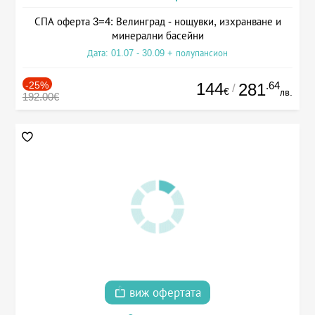
СПА оферта 3=4: Велинград - нощувки, изхранване и
минерални басейни
Дата: 01.07 - 30.09 + полупансион
-25%
144
.64
281
/
€
лв.
192.00€
виж офертата