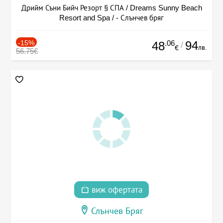
Дрийм Съни Бийч Резорт § СПА / Dreams Sunny Beach
Resort and Spa / - Слънчев бряг
-15%
.06
94
48
/
лв.
€
56.75€
виж офертата
Слънчев Бряг