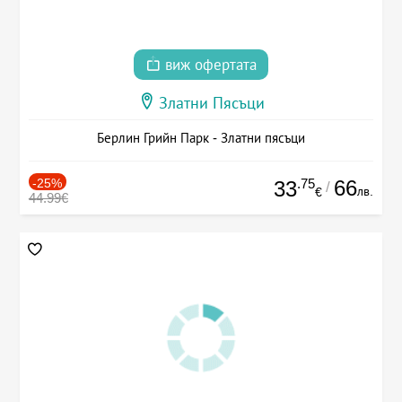
виж офертата
Златни Пясъци
Берлин Грийн Парк - Златни пясъци
-25%
.75
66
33
/
лв.
€
44.99€