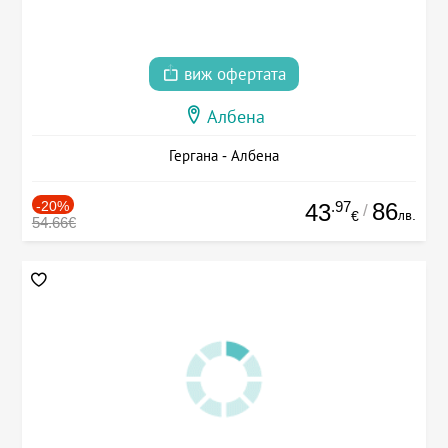
виж офертата
Албена
Гергана - Албена
-20%
.97
86
43
/
лв.
€
54.66€