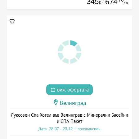
345
674
/
€
лв.
виж офертата
Велинград
Луксозен Спа Хотел във Велинград с Минерални Басейни
и СПА Пакет
Дата: 28.07 - 23.12 + полупансион