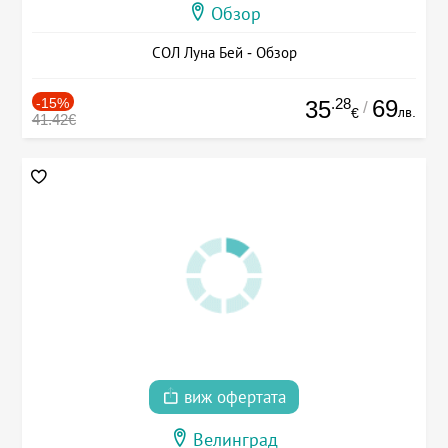
Обзор
СОЛ Луна Бей - Обзор
-15%
.28
69
35
/
лв.
€
41.42€
виж офертата
Велинград