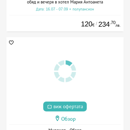
обяд и вечеря в хотел Мария Антоанета
Дата: 16.07 - 07.09 + полупансион
120
.70
234
/
€
лв.
виж офертата
Обзор