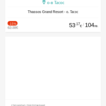
о-в Тасос
Thassos Grand Resort - о. Тасос
-15%
.17
104
53
/
лв.
€
62.38€
специално предложение