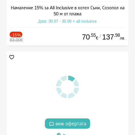
Намаление 15% за All Inclusive в хотел Съни, Созопол на
50 м от плажа
Дата: 30.07 - 30.09 + all inclusive
-15%
.55
.98
70
137
/
€
лв.
83.00€
виж офертата