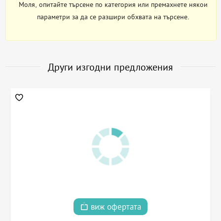
Моля, опитайте търсене по категория или премахнете някои
параметри за да се разшири обхвата на търсене.
Други изгодни предложения
виж офертата