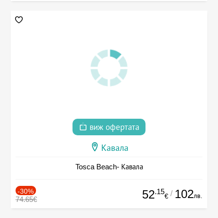
виж офертата
Кавала
Tosca Beach- Кавала
-30%
.15
102
52
/
лв.
€
74.65€