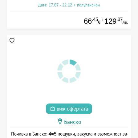
Дата: 17.07 - 22.12 + полупансион
.45
.97
66
129
/
€
лв.
виж офертата
Банско
Почивка в Банско: 4=5 нощувки, закуска и възможност за