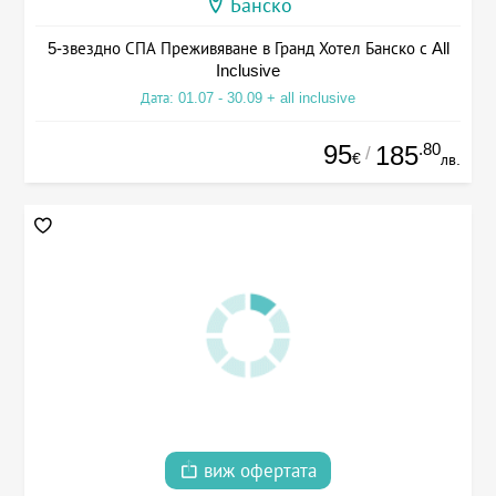
Банско
5-звездно СПА Преживяване в Гранд Хотел Банско с All
Inclusive
Дата: 01.07 - 30.09 + all inclusive
95
.80
185
/
€
лв.
виж офертата