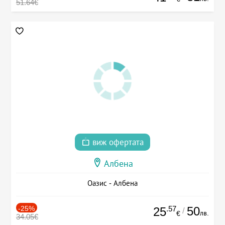
51.64€
виж офертата
Албена
Оазис - Албена
-25%
.57
50
25
/
лв.
€
34.05€