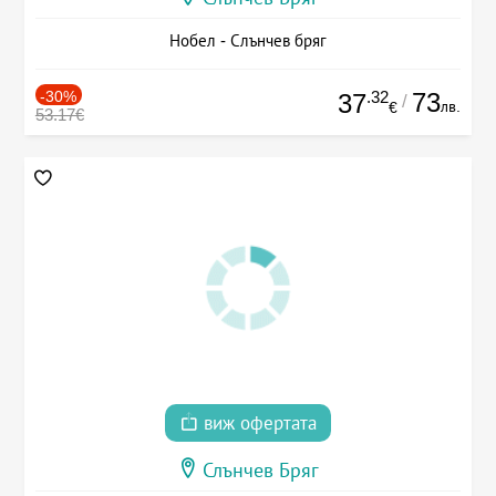
Нобел - Слънчев бряг
-30%
.32
73
37
/
лв.
€
53.17€
виж офертата
Слънчев Бряг