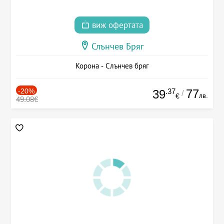
виж офертата
Слънчев Бряг
Корона - Слънчев бряг
-20%
.37
77
39
/
лв.
€
49.08€