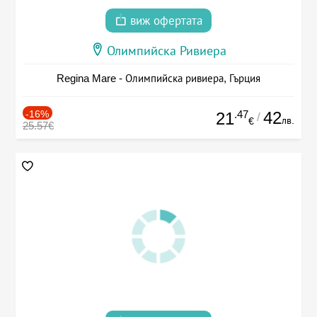
виж офертата
Олимпийска Ривиера
Regina Mare - Олимпийска ривиера, Гърция
-16%
.47
42
21
/
лв.
€
25.57€