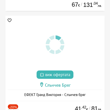
67
.04
131
/
€
лв.
виж офертата
Слънчев Бряг
ЕФЕКТ Гранд Виктория - Слънчев бряг
-20%
.42
81
41
/
лв.
€