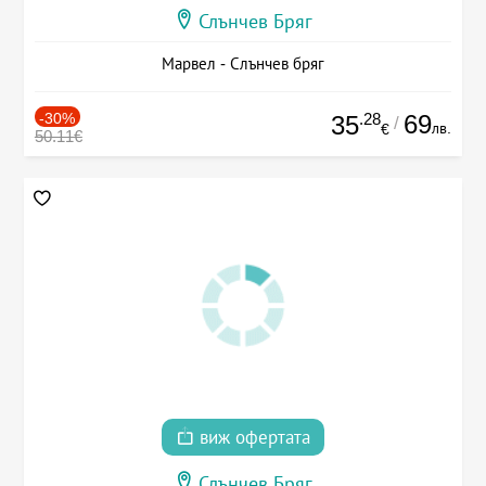
Слънчев Бряг
Марвел - Слънчев бряг
-30%
.28
69
35
/
лв.
€
50.11€
виж офертата
Слънчев Бряг