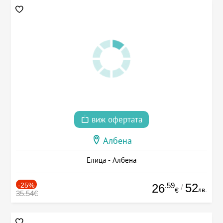
виж офертата
Албена
Елица - Албена
-25%
.59
52
26
/
лв.
€
35.54€