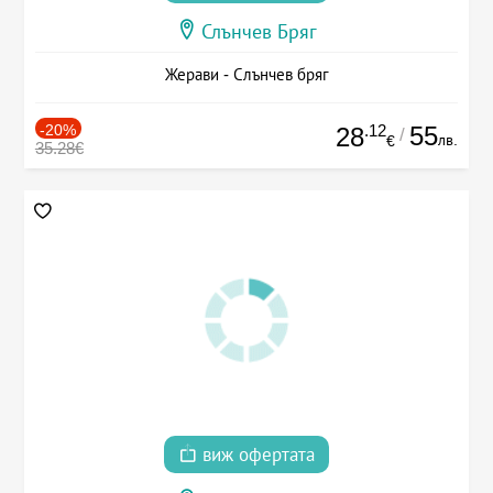
Слънчев Бряг
Жерави - Слънчев бряг
-20%
.12
55
28
/
лв.
€
35.28€
виж офертата