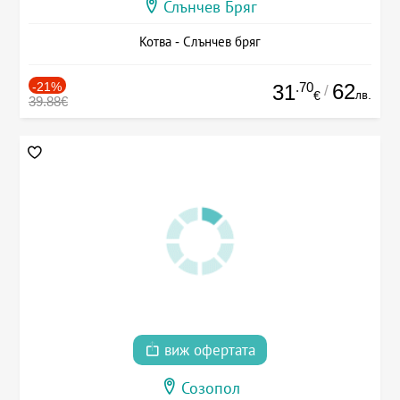
Слънчев Бряг
Котва - Слънчев бряг
-21%
.70
62
31
/
лв.
€
39.88€
виж офертата
Созопол