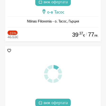
виж офертата
о-в Тасос
Ntinas Filoxenia - о. Тасос, Гърция
-15%
.37
77
39
/
лв.
€
46.53€
виж офертата