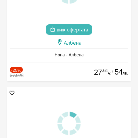
виж офертата
Албена
Нона - Албена
-25%
.61
54
27
/
лв.
€
37.02€