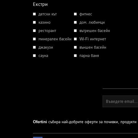
Екстри
детски кът
фитнес
казино
дом. любимци
ресторант
вътрешен басейн
минерален басейн
Wi-Fi интернет
джакузи
външен басейн
сауна
парна баня
Ofertini
събира най-добрите оферти за почивки, продукти и