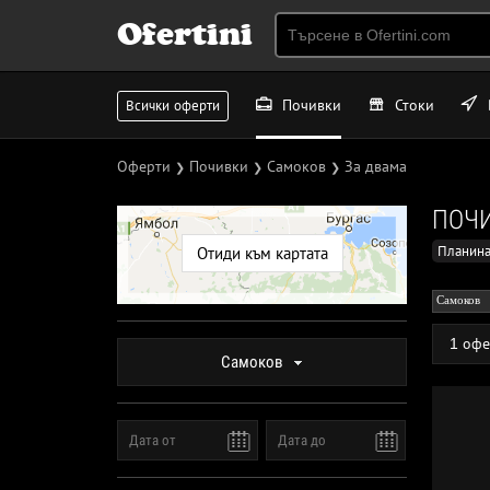
Ofertini
Почивки
Стоки
Всички оферти
Оферти
Почивки
Самоков
За двама
❯
❯
❯
ПОЧИ
Планина
Отиди към картата
Самоков
1 офе
Самоков