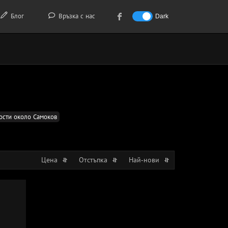
Блог
Връзка с нас
Dark
ости около Самоков
Цена
Отстъпка
Най-нови