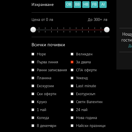
Изхранване
OB
BB
HB
FB
AI
Цена от 0 лв
До 300+ лв
Нощу
гости
Всички почивки
Да
Море
Великден
Първа линия
За двама
Ранни записвания
СПА оферти
Планина
Уикенд
Екскурзии
Last minute
Ски оферти
Екотуризъм
Круиз
Свети Валентин
1 май
24 май
Коледа
Нова година
8 декември
Майски празници