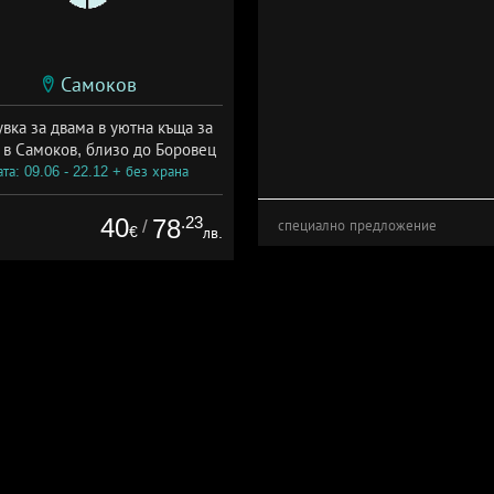
Самоков
вка за двама в уютна къща за
 в Самоков, близо до Боровец
та: 09.06 - 22.12 + без храна
40
.23
78
/
специално предложение
€
лв.