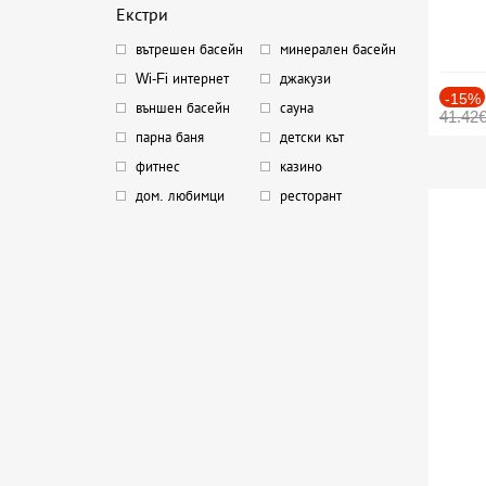
Екстри
вътрешен басейн
минерален басейн
Wi-Fi интернет
джакузи
-15%
външен басейн
сауна
41.42
парна баня
детски кът
фитнес
казино
дом. любимци
ресторант