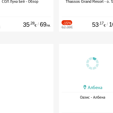
СОЛ Луна Бей - Обзор
Thassos Grand Resort - о. Т
.28
69
-15%
.17
1
35
53
/
/
лв.
€
€
€
62.38€
Албена
Оазис - Албена