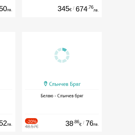
50
345
.76
674
/
лв.
€
лв.
Слънчев Бряг
Белвю - Слънчев бряг
52
-20%
.86
76
38
/
лв.
лв.
€
48.57€