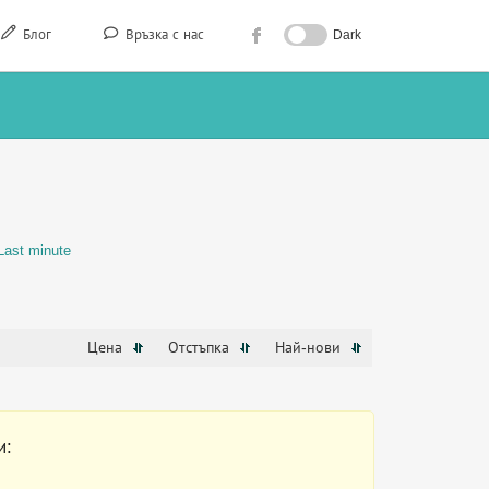
Блог
Връзка с нас
Dark
Last minute
Цена
Отстъпка
Най-нови
и: