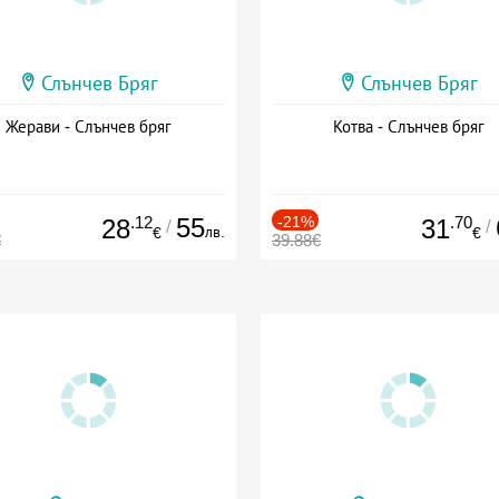
Слънчев Бряг
Слънчев Бряг
Жерави - Слънчев бряг
Котва - Слънчев бряг
.12
55
-21%
.70
28
31
/
/
лв.
€
€
€
39.88€