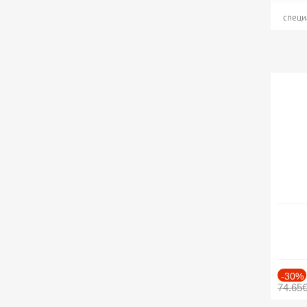
специ
-30%
74.65