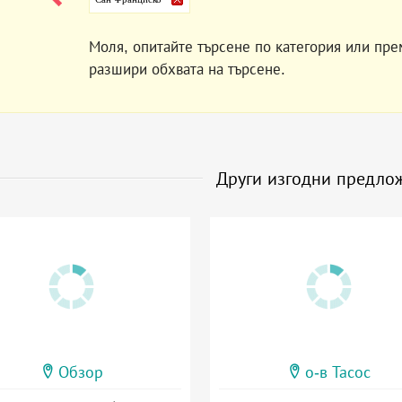
Моля, опитайте търсене по категория или пре
разшири обхвата на търсене.
Други изгодни предло
Обзор
о-в Тасос