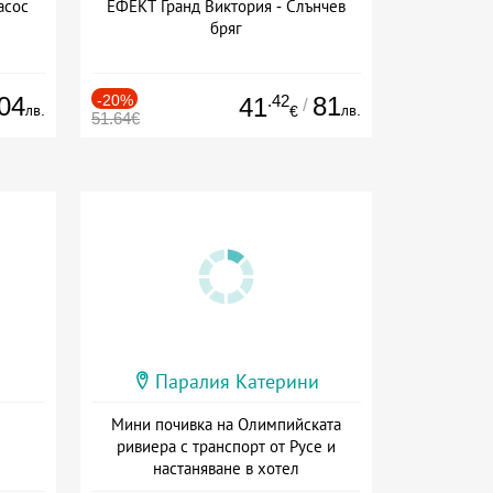
асос
ЕФЕКТ Гранд Виктория - Слънчев
бряг
04
-20%
.42
81
41
/
лв.
лв.
€
51.64€
Паралия Катерини
Мини почивка на Олимпийската
ривиера с транспорт от Русе и
настаняване в хотел
Дата: 18.09 - 23.09 + закуска