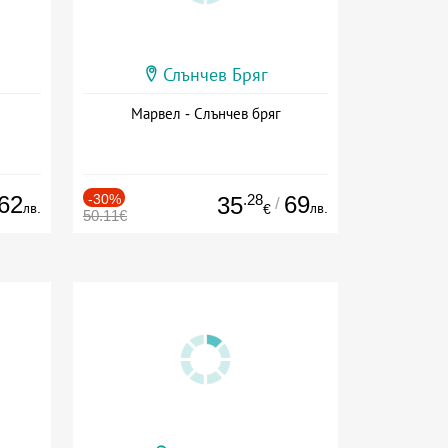
Слънчев Бряг
Марвел - Слънчев бряг
62
-30%
.28
69
35
/
лв.
лв.
€
50.11€