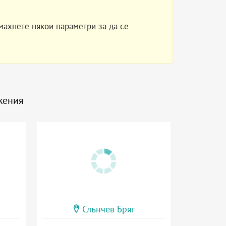
махнете някои параметри за да се
жения
Слънчев Бряг