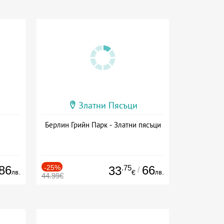
Златни Пясъци
Берлин Грийн Парк - Златни пясъци
86
-25%
.75
66
33
/
лв.
лв.
€
44.99€