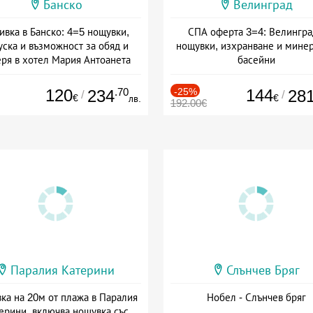
Банско
Велинград
ивка в Банско: 4=5 нощувки,
СПА оферта 3=4: Велингра
уска и възможност за обяд и
нощувки, изхранване и мине
еря в хотел Мария Антоанета
басейни
а: 16.07 - 07.09 + полупансион
Дата: 01.07 - 30.09 + полупан
120
.70
-25%
144
234
28
/
/
€
€
лв.
192.00€
Паралия Катерини
Слънчев Бряг
ка на 20м от плажа в Паралия
Нобел - Слънчев бряг
ерини, включва нощувка със