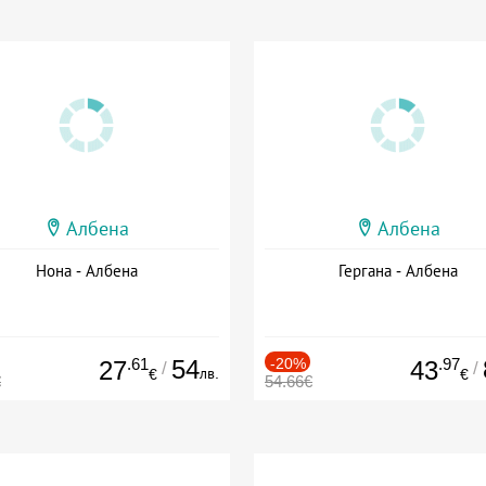
Албена
Албена
Нона - Албена
Гергана - Албена
.61
54
-20%
.97
27
43
/
/
лв.
€
€
€
54.66€