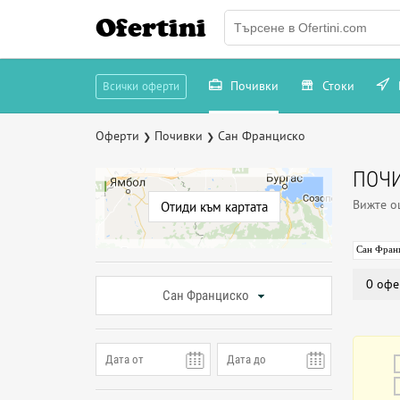
Ofertini
Почивки
Стоки
Всички оферти
Оферти
Почивки
Сан Франциско
❯
❯
ПОЧИ
Вижте 
Отиди към картата
Сан Фран
0 офе
Сан Франциско