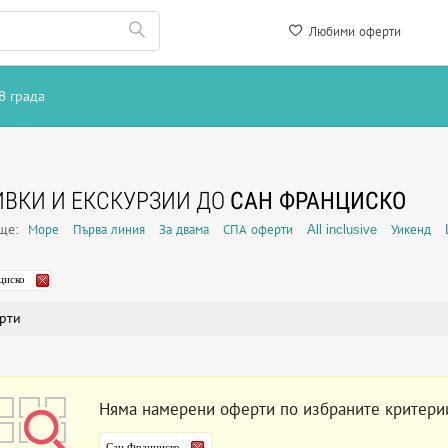
Любими оферти
В града
ВКИ И ЕКСКУРЗИИ ДО
САН ФРАНЦИСКО
още:
Море
Първа линия
За двама
СПА оферти
All inclusive
Уикенд
циско
рти
Няма намерени оферти по избраните критери
Сан Франциско