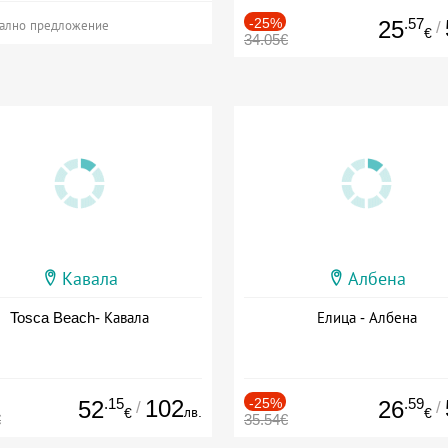
-25%
.57
25
/
ално предложение
€
34.05€
Кавала
Албена
Tosca Beach- Кавала
Елица - Албена
.15
102
-25%
.59
52
26
/
/
лв.
€
€
€
35.54€