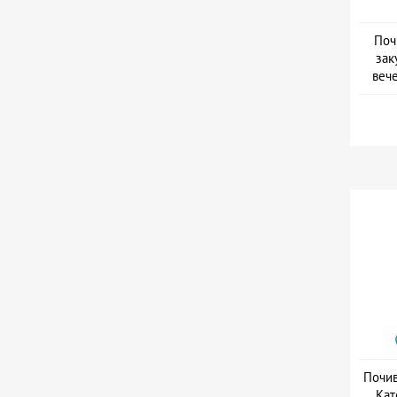
Поч
зак
веч
Дат
Почив
Кат