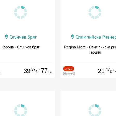
Слънчев Бряг
Олимпийска Ривие
Корона - Слънчев бряг
Regina Mare - Олимпийска ри
Гърция
.37
77
-16%
.47
39
21
/
/
лв.
€
€
€
25.57€