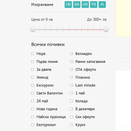
Изхранване
OB
BB
HB
FB
AI
Цена от 0 лв
До 300+ лв
Всички почивки
Море
Великден
Първа линия
Ранни записвания
За двама
СПА оферти
Уикенд
Планина
Екскурзии
Last minute
Свети Валентин
1 май
24 май
Коледа
Нова година
8 декември
Майски празници
Ски оферти
Екотуризъм
Круиз