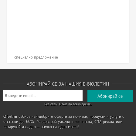
специално предложение
АБОНИРАЙ СЕ ЗА НАШИЯ Е-БЮЛЕТИН
Без спам. Отказ по всяко време.
Ofertini
събира най-добрите оферти за почивки, продукти и услуги с
отстъпки до -60%. Резервирай уикенд в планината, СПА релакс или
пазарувай изгодно – всичко на едно място!