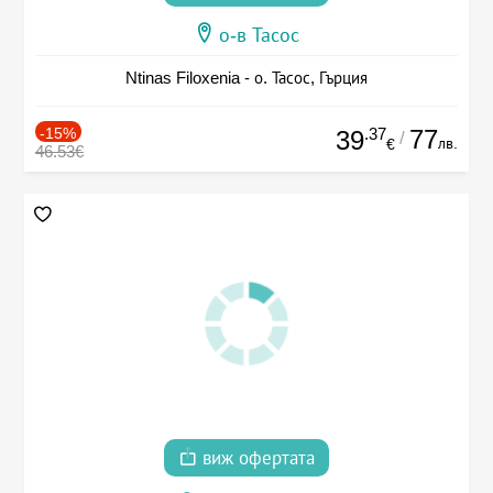
о-в Тасос
Ntinas Filoxenia - о. Тасос, Гърция
-15%
.37
77
39
/
лв.
€
46.53€
виж офертата