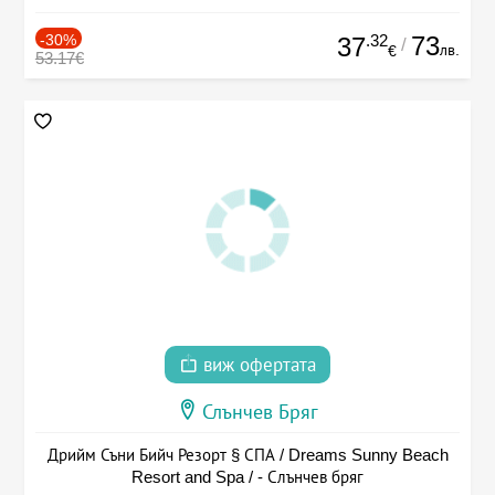
-30%
.32
73
37
/
лв.
€
53.17€
виж офертата
Слънчев Бряг
Дрийм Съни Бийч Резорт § СПА / Dreams Sunny Beach
Resort and Spa / - Слънчев бряг