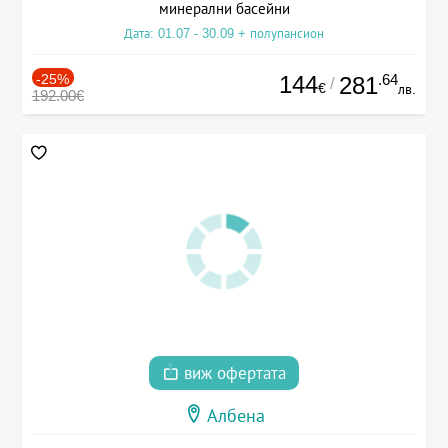
минерални басейни
Дата: 01.07 - 30.09 + полупансион
-25%
144
.64
281
/
€
лв.
192.00€
виж офертата
Албена