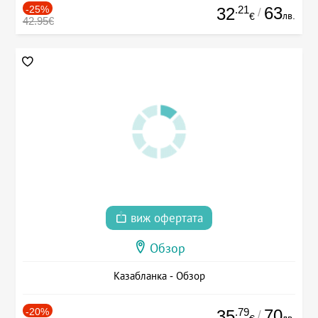
-25%
.21
63
32
/
лв.
€
42.95€
виж офертата
Обзор
Казабланка - Обзор
-20%
.79
70
35
/