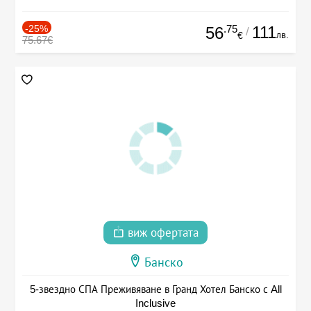
-25%
.75
111
56
/
лв.
€
75.67€
виж офертата
Банско
5-звездно СПА Преживяване в Гранд Хотел Банско с All
Inclusive