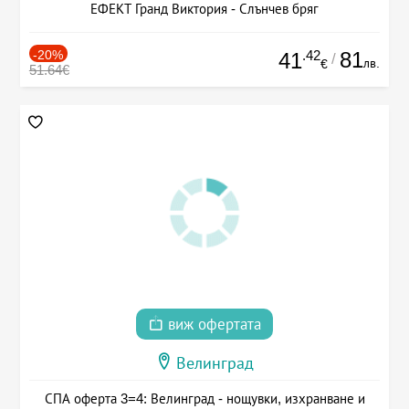
ЕФЕКТ Гранд Виктория - Слънчев бряг
-20%
.42
81
41
/
лв.
€
51.64€
виж офертата
Велинград
СПА оферта 3=4: Велинград - нощувки, изхранване и