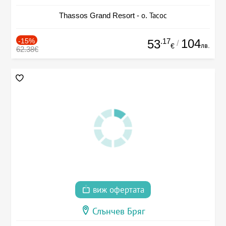
Thassos Grand Resort - о. Тасос
-15%
.17
104
53
/
лв.
€
62.38€
виж офертата
Слънчев Бряг