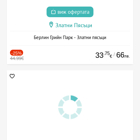
виж офертата
Златни Пясъци
Берлин Грийн Парк - Златни пясъци
-25%
.75
66
33
/
лв.
€
44.99€