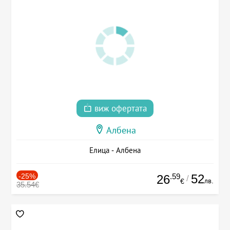
виж офертата
Албена
Елица - Албена
-25%
.59
52
26
/
лв.
€
35.54€