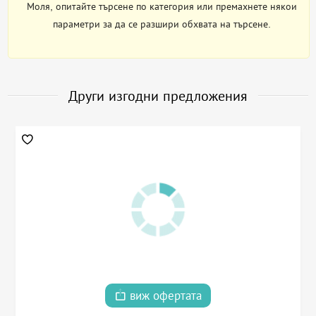
Моля, опитайте търсене по категория или премахнете някои
параметри за да се разшири обхвата на търсене.
Други изгодни предложения
виж офертата