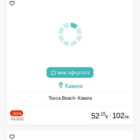
виж офертата
Кавала
Tosca Beach- Кавала
-30%
.15
102
52
/
лв.
€
74.65€