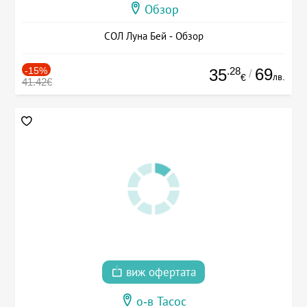
Обзор
СОЛ Луна Бей - Обзор
-15%
.28
69
35
/
лв.
€
41.42€
виж офертата
о-в Тасос