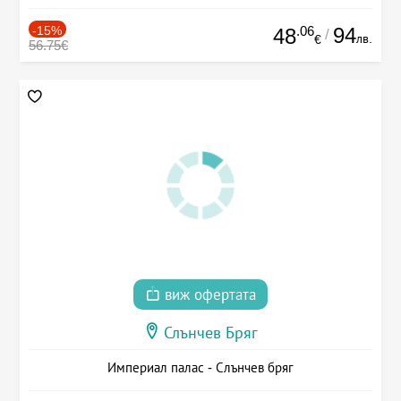
-15%
.06
94
48
/
лв.
€
56.75€
виж офертата
Слънчев Бряг
Империал палас - Слънчев бряг