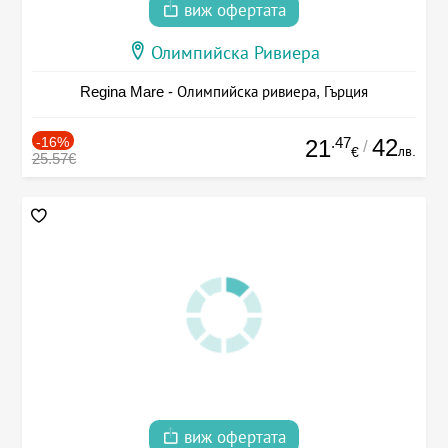
виж офертата
Олимпийска Ривиера
Regina Mare - Олимпийска ривиера, Гърция
-16%
.47
42
21
/
лв.
€
25.57€
виж офертата