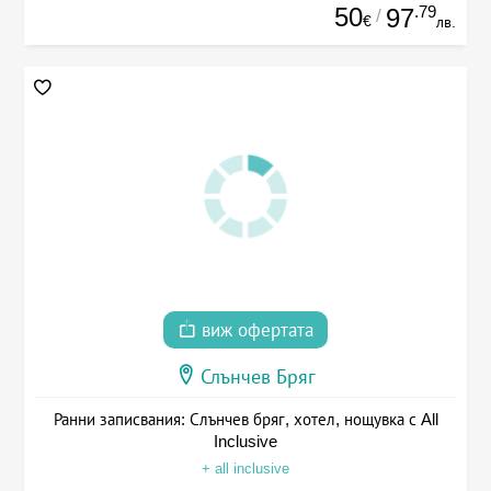
50
.79
97
/
€
лв.
виж офертата
Слънчев Бряг
Ранни записвания: Слънчев бряг, хотел, нощувка с All
Inclusive
+ all inclusive