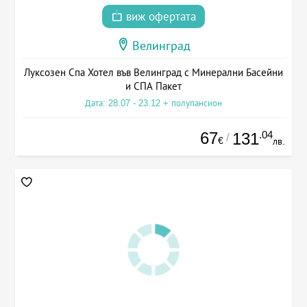
виж офертата
Велинград
Луксозен Спа Хотел във Велинград с Минерални Басейни
и СПА Пакет
Дата: 28.07 - 23.12 + полупансион
67
.04
131
/
€
лв.