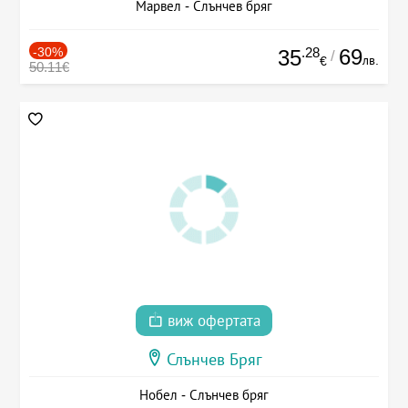
Марвел - Слънчев бряг
-30%
.28
69
35
/
лв.
€
50.11€
виж офертата
Слънчев Бряг
Нобел - Слънчев бряг