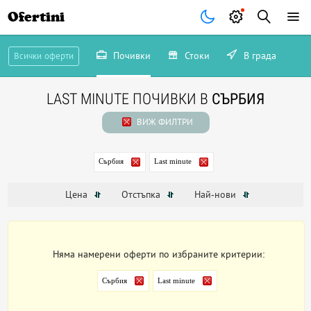
Ofertini
Почивки
Стоки
В града
Всички оферти
LAST MINUTE ПОЧИВКИ В
СЪРБИЯ
ВИЖ ФИЛТРИ
Сърбия
Last minute
Цена
Отстъпка
Най-нови
Няма намерени оферти по избраните критерии:
Сърбия
Last minute