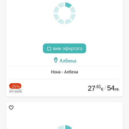
виж офертата
Албена
Нона - Албена
-25%
.61
54
27
/
лв.
€
37.02€