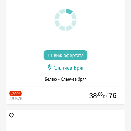
виж офертата
Слънчев Бряг
Белвю - Слънчев бряг
-20%
.86
76
38
/
лв.
€
48.57€