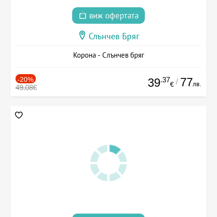
виж офертата
Слънчев Бряг
Корона - Слънчев бряг
-20%
.37
77
39
/
лв.
€
49.08€