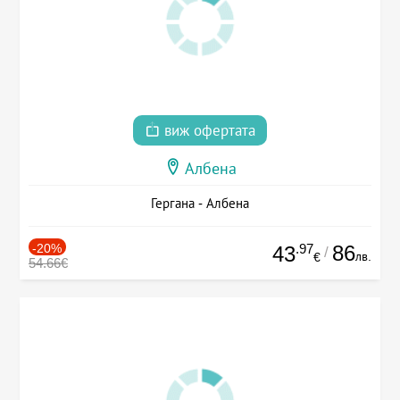
виж офертата
Албена
Гергана - Албена
-20%
.97
86
43
/
лв.
€
54.66€