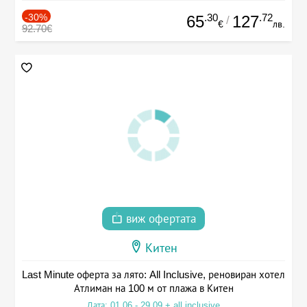
-30%
.30
.72
65
127
/
€
лв.
92.70€
виж офертата
Китен
Last Minute оферта за лято: All Inclusive, реновиран хотел
Атлиман на 100 м от плажа в Китен
Дата: 01.06 - 29.09 + all inclusive