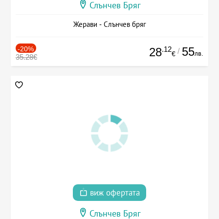
Слънчев Бряг
Жерави - Слънчев бряг
-20%
.12
55
28
/
лв.
€
35.28€
виж офертата
Слънчев Бряг