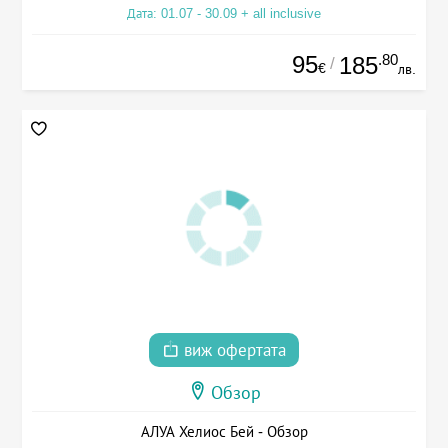
Дата: 01.07 - 30.09 + all inclusive
95
.80
185
/
€
лв.
виж офертата
Обзор
АЛУА Хелиос Бей - Обзор