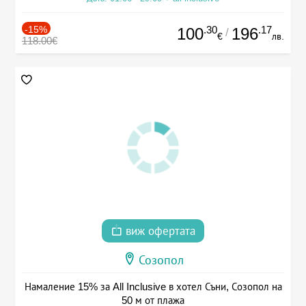
-15%
.30
.17
100
196
/
€
лв.
118.00€
виж офертата
Созопол
Намаление 15% за All Inclusive в хотел Съни, Созопол на
50 м от плажа