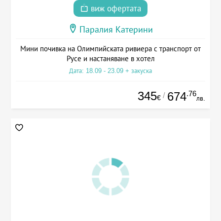
виж офертата
Паралия Катерини
Мини почивка на Олимпийската ривиера с транспорт от
Русе и настаняване в хотел
Дата: 18.09 - 23.09 + закуска
345
.76
674
/
€
лв.