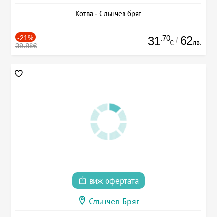
Котва - Слънчев бряг
-21%
.70
62
31
/
лв.
€
39.88€
виж офертата
Слънчев Бряг