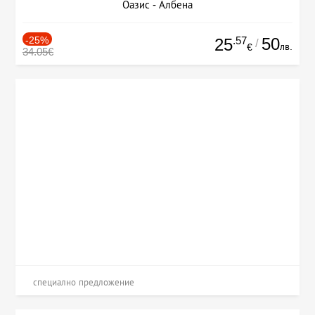
Оазис - Албена
-25%
.57
50
25
/
лв.
€
34.05€
специално предложение