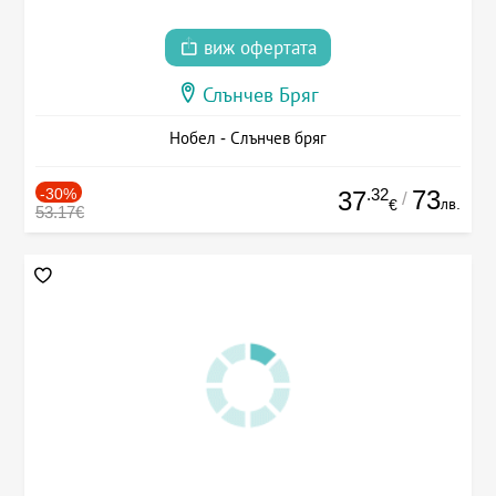
виж офертата
Слънчев Бряг
Нобел - Слънчев бряг
-30%
.32
73
37
/
лв.
€
53.17€