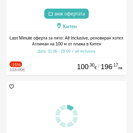
виж офертата
Китен
Last Minute оферта за лято: All Inclusive, реновиран хотел
Атлиман на 100 м от плажа в Китен
Дата: 01.06 - 29.09 + all inclusive
-15%
.30
.17
100
196
/
€
лв.
118.00€