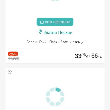
виж офертата
Златни Пясъци
Берлин Грийн Парк - Златни пясъци
-25%
.75
66
33
/
лв.
€
44.99€