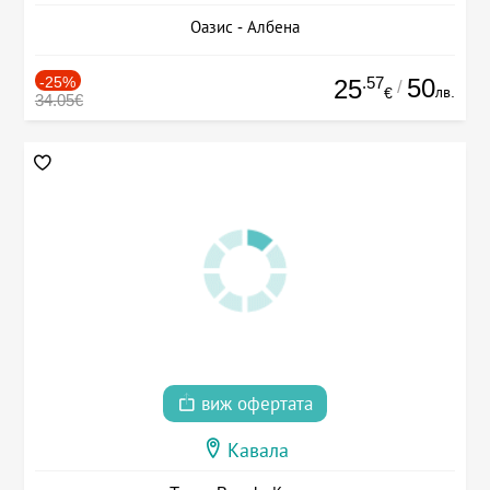
Оазис - Албена
-25%
.57
50
25
/
лв.
€
34.05€
виж офертата
Кавала