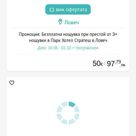
виж офертата
Ловеч
Промоция: Безплатна нощувка при престой от 3+
нощувки в Парк Хотел Стратеш в Ловеч
Дата: 14.05 - 01.10 + полупансион
50
.79
97
/
€
лв.