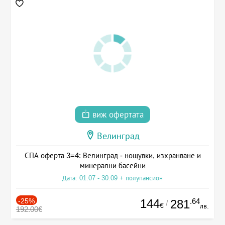
виж офертата
Велинград
СПА оферта 3=4: Велинград - нощувки, изхранване и
минерални басейни
Дата: 01.07 - 30.09 + полупансион
-25%
144
.64
281
/
€
лв.
192.00€