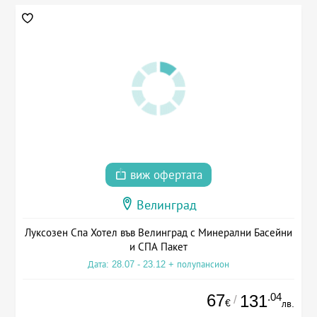
виж офертата
Велинград
Луксозен Спа Хотел във Велинград с Минерални Басейни
и СПА Пакет
Дата: 28.07 - 23.12 + полупансион
67
.04
131
/
€
лв.