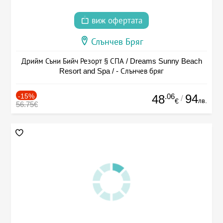
виж офертата
Слънчев Бряг
Дрийм Съни Бийч Резорт § СПА / Dreams Sunny Beach
Resort and Spa / - Слънчев бряг
-15%
.06
94
48
/
лв.
€
56.75€