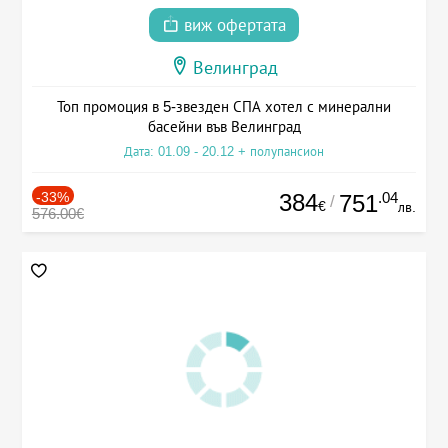
виж офертата
Велинград
Топ промоция в 5-звезден СПА хотел с минерални
басейни във Велинград
Дата: 01.09 - 20.12 + полупансион
-33%
384
.04
751
/
€
лв.
576.00€