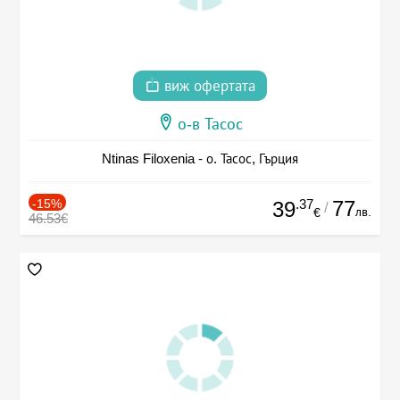
виж офертата
о-в Тасос
Ntinas Filoxenia - о. Тасос, Гърция
-15%
.37
77
39
/
лв.
€
46.53€