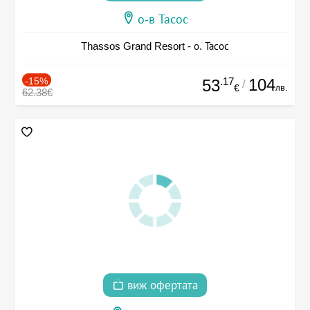
о-в Тасос
Thassos Grand Resort - о. Тасос
-15%
.17
104
53
/
лв.
€
62.38€
виж офертата