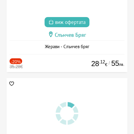
виж офертата
Слънчев Бряг
Жерави - Слънчев бряг
-20%
.12
55
28
/
лв.
€
35.28€