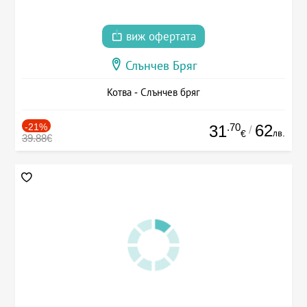
виж офертата
Слънчев Бряг
Котва - Слънчев бряг
-21%
.70
62
31
/
лв.
€
39.88€