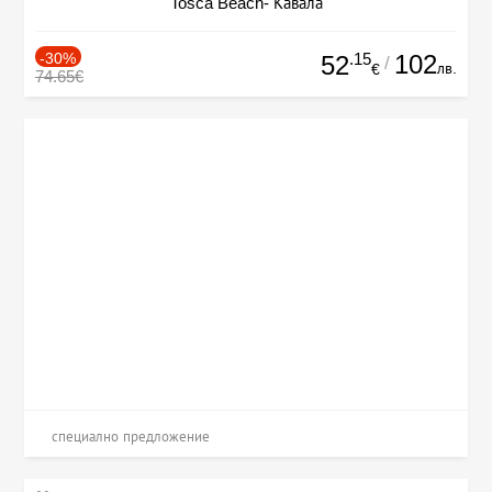
Tosca Beach- Кавала
-30%
.15
102
52
/
лв.
€
74.65€
специално предложение