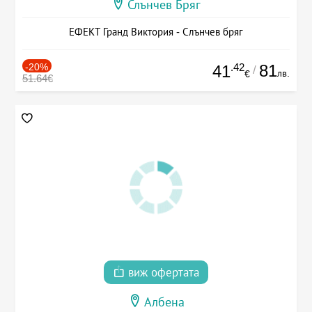
Слънчев Бряг
ЕФЕКТ Гранд Виктория - Слънчев бряг
-20%
.42
81
41
/
лв.
€
51.64€
виж офертата
Албена