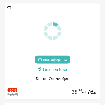
виж офертата
Слънчев Бряг
Белвю - Слънчев бряг
-20%
.86
76
38
/
лв.
€
48.57€