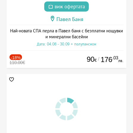
виж офертата
Павел Баня
Най-новата СПА перла в Павел баня с безплатни нощувки
и минерални басейни
Дата: 04.08 - 30.09 + полупансион
-18%
90
.03
176
/
€
лв.
110.00€