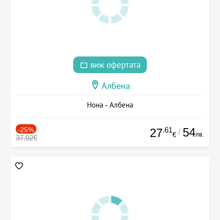
виж офертата
Албена
Нона - Албена
-25%
.61
54
27
/
лв.
€
37.02€