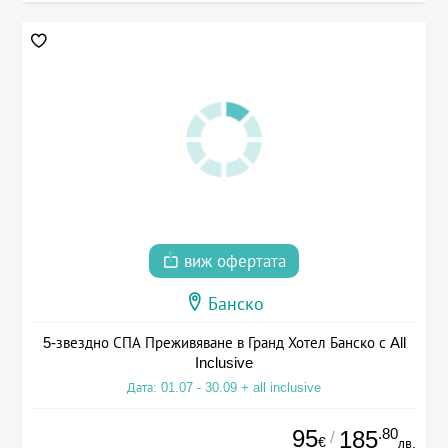
виж офертата
Банско
5-звездно СПА Преживяване в Гранд Хотел Банско с All
Inclusive
Дата: 01.07 - 30.09 + all inclusive
95
.80
185
/
€
лв.