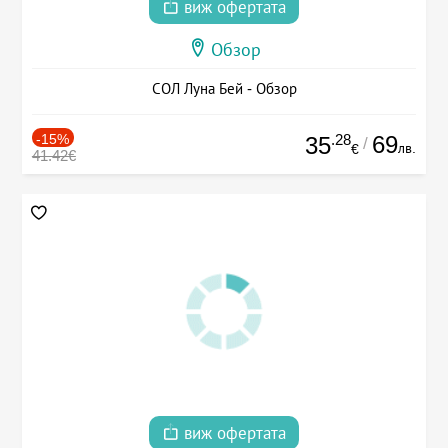
виж офертата
Обзор
СОЛ Луна Бей - Обзор
-15%
.28
69
35
/
лв.
€
41.42€
виж офертата