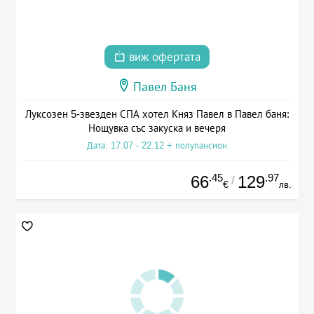
виж офертата
Павел Баня
Луксозен 5-звезден СПА хотел Княз Павел в Павел баня:
Нощувка със закуска и вечеря
Дата: 17.07 - 22.12 + полупансион
.45
.97
66
129
/
€
лв.