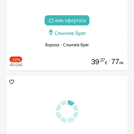
виж офертата
Слънчев Бряг
Корона - Слънчев бряг
-20%
.37
77
39
/
лв.
€
49.08€