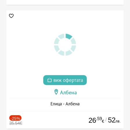
виж офертата
Албена
Елица - Албена
-25%
.59
52
26
/
лв.
€
35.54€