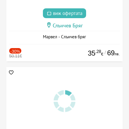
виж офертата
Слънчев Бряг
Марвел - Слънчев бряг
-30%
.28
69
35
/
лв.
€
50.11€