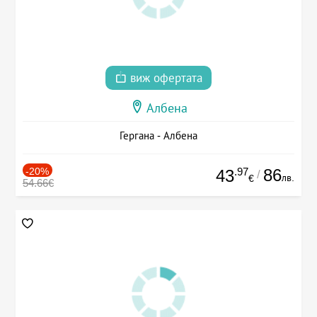
виж офертата
Албена
Гергана - Албена
-20%
.97
86
43
/
лв.
€
54.66€