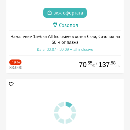
виж офертата
Созопол
Намаление 15% за All Inclusive в хотел Съни, Созопол на
50 м от плажа
Дата: 30.07 - 30.09 + all inclusive
-15%
.55
.98
70
137
/
€
лв.
83.00€