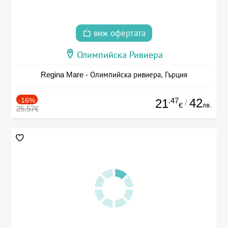
виж офертата
Олимпийска Ривиера
Regina Mare - Олимпийска ривиера, Гърция
-16%
.47
42
21
/
лв.
€
25.57€