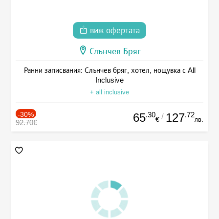
виж офертата
Слънчев Бряг
Ранни записвания: Слънчев бряг, хотел, нощувка с All
Inclusive
+ all inclusive
-30%
.30
.72
65
127
/
€
лв.
92.70€