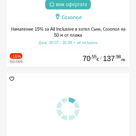
виж офертата
Созопол
Намаление 15% за All Inclusive в хотел Съни, Созопол на
50 м от плажа
Дата: 30.07 - 30.09 + all inclusive
-15%
.55
.98
70
137
/
€
лв.
83.00€