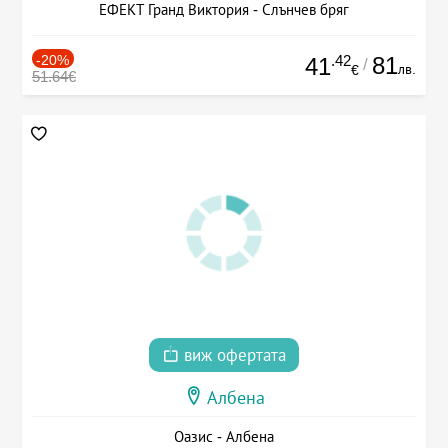
ЕФЕКТ Гранд Виктория - Слънчев бряг
-20%
.42
81
41
/
лв.
€
51.64€
виж офертата
Албена
Оазис - Албена