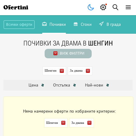
Ofertini
Почивки
Стоки
В града
Всички оферти
ПОЧИВКИ ЗА ДВАМА В
ШЕНГИН
ВИЖ ФИЛТРИ
Шенгин
За двама
Цена
Отстъпка
Най-нови
Няма намерени оферти по избраните критерии:
Шенгин
За двама