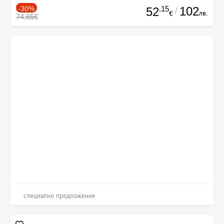
-30%
.15
102
52
/
лв.
€
74.65€
специално предложение