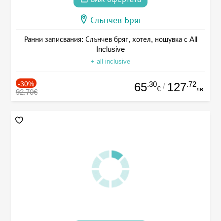
Слънчев Бряг
Ранни записвания: Слънчев бряг, хотел, нощувка с All
Inclusive
+ all inclusive
-30%
.30
.72
65
127
/
€
лв.
92.70€