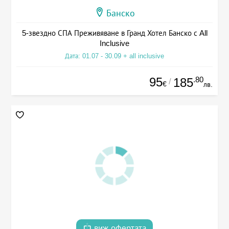
Банско
5-звездно СПА Преживяване в Гранд Хотел Банско с All
Inclusive
Дата: 01.07 - 30.09 + all inclusive
95
.80
185
/
€
лв.
виж офертата