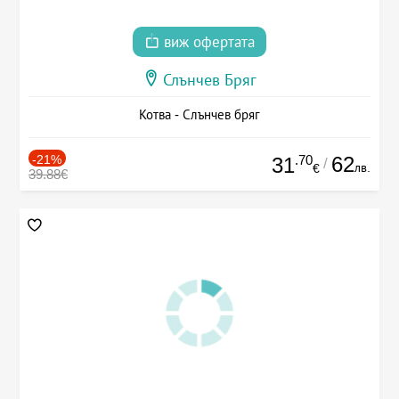
виж офертата
Слънчев Бряг
Котва - Слънчев бряг
-21%
.70
62
31
/
лв.
€
39.88€