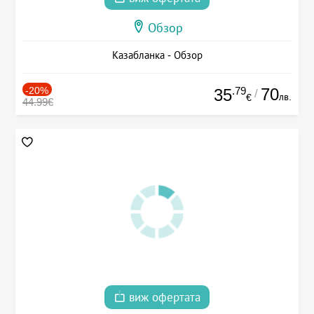
Обзор
Казабланка - Обзор
-20%
.79
70
35
/
лв.
€
44.99€
виж офертата