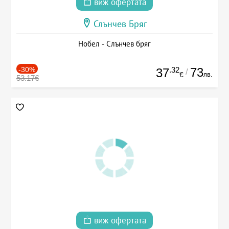
виж офертата
Слънчев Бряг
Нобел - Слънчев бряг
-30%
.32
73
37
/
лв.
€
53.17€
виж офертата