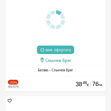
виж офертата
Слънчев Бряг
Белвю - Слънчев бряг
-20%
.86
76
38
/
лв.
€
48.57€