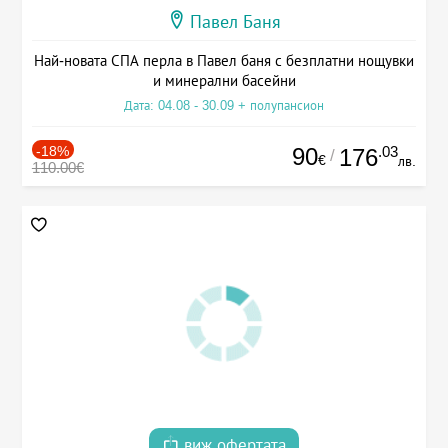
Павел Баня
Най-новата СПА перла в Павел баня с безплатни нощувки
и минерални басейни
Дата: 04.08 - 30.09 + полупансион
-18%
90
.03
176
/
€
лв.
110.00€
виж офертата