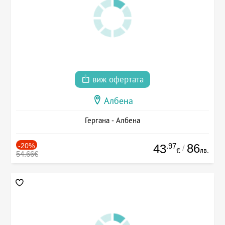
виж офертата
Албена
Гергана - Албена
-20%
.97
86
43
/
лв.
€
54.66€