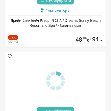
виж офертата
Слънчев Бряг
Дрийм Съни Бийч Резорт § СПА / Dreams Sunny Beach
Resort and Spa / - Слънчев бряг
-15%
.06
94
48
/
лв.
€
56.75€