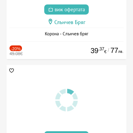
виж офертата
Слънчев Бряг
Корона - Слънчев бряг
-20%
.37
77
39
/
лв.
€
49.08€