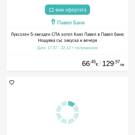
виж офертата
Павел Баня
Луксозен 5-звезден СПА хотел Княз Павел в Павел баня:
Нощувка със закуска и вечеря
Дата: 17.07 - 22.12 + полупансион
.45
.97
66
129
/
€
лв.