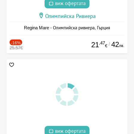
виж офертата
Олимпийска Ривиера
Regina Mare - Олимпийска ривиера, Гърция
-16%
.47
42
21
/
лв.
€
25.57€
виж офертата