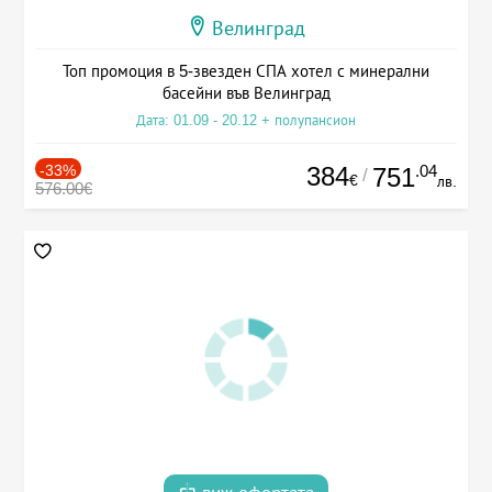
Велинград
Топ промоция в 5-звезден СПА хотел с минерални
басейни във Велинград
Дата: 01.09 - 20.12 + полупансион
-33%
384
.04
751
/
€
лв.
576.00€