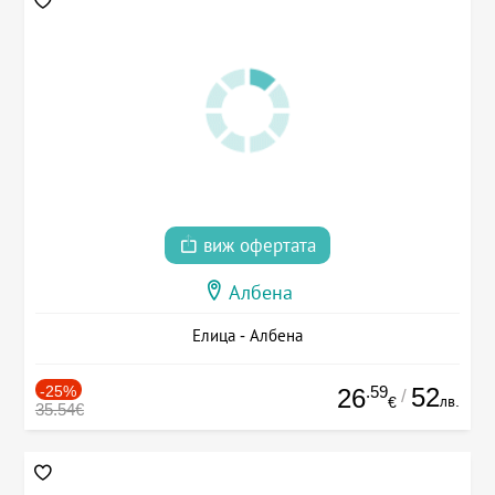
виж офертата
Албена
Елица - Албена
-25%
.59
52
26
/
лв.
€
35.54€