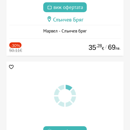
виж офертата
Слънчев Бряг
Марвел - Слънчев бряг
-30%
.28
69
35
/
лв.
€
50.11€