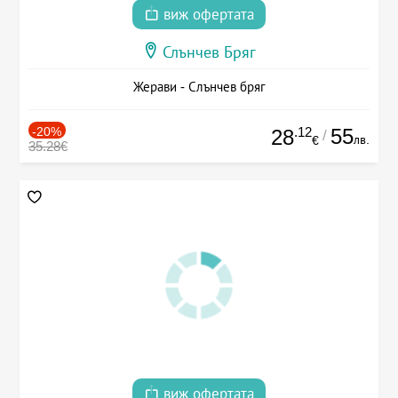
виж офертата
Слънчев Бряг
Жерави - Слънчев бряг
-20%
.12
55
28
/
лв.
€
35.28€
виж офертата