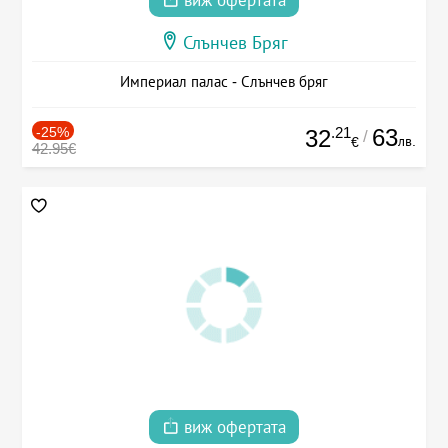
виж офертата
Слънчев Бряг
Империал палас - Слънчев бряг
-25%
.21
63
32
/
лв.
€
42.95€
виж офертата