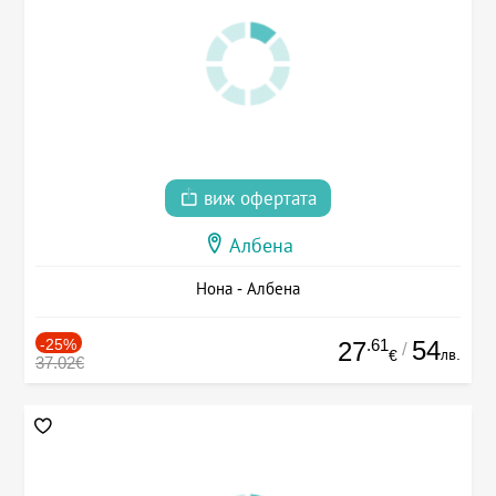
виж офертата
Албена
Нона - Албена
-25%
.61
54
27
/
лв.
€
37.02€