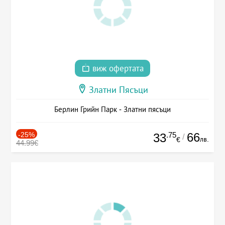
виж офертата
Златни Пясъци
Берлин Грийн Парк - Златни пясъци
-25%
.75
66
33
/
лв.
€
44.99€