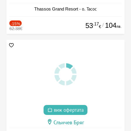
Thassos Grand Resort - о. Тасос
-15%
.17
104
53
/
лв.
€
62.38€
виж офертата
Слънчев Бряг