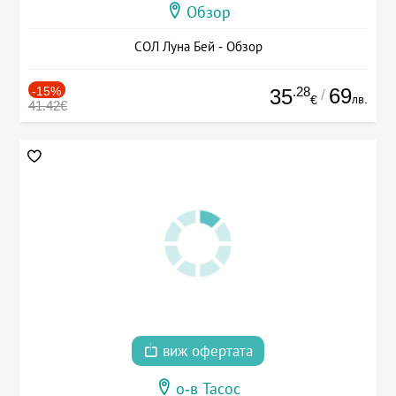
Обзор
СОЛ Луна Бей - Обзор
-15%
.28
69
35
/
лв.
€
41.42€
виж офертата
о-в Тасос