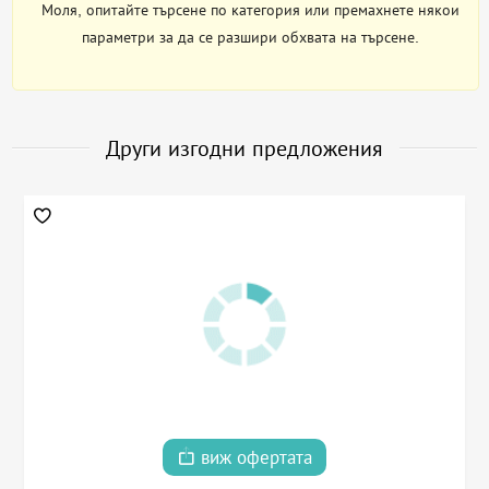
Моля, опитайте търсене по категория или премахнете някои
параметри за да се разшири обхвата на търсене.
Други изгодни предложения
виж офертата