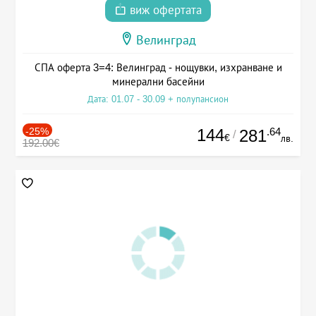
виж офертата
Велинград
СПА оферта 3=4: Велинград - нощувки, изхранване и
минерални басейни
Дата: 01.07 - 30.09 + полупансион
-25%
144
.64
281
/
€
лв.
192.00€