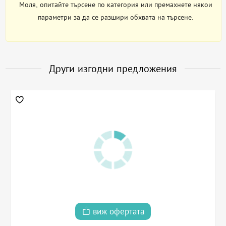
Моля, опитайте търсене по категория или премахнете някои
параметри за да се разшири обхвата на търсене.
Други изгодни предложения
виж офертата