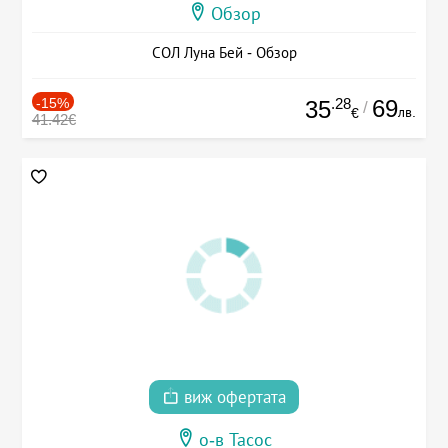
Обзор
СОЛ Луна Бей - Обзор
-15%
.28
69
35
/
лв.
€
41.42€
виж офертата
о-в Тасос