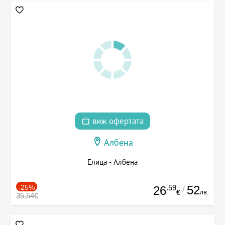
виж офертата
Албена
Елица - Албена
-25%
.59
52
26
/
лв.
€
35.54€