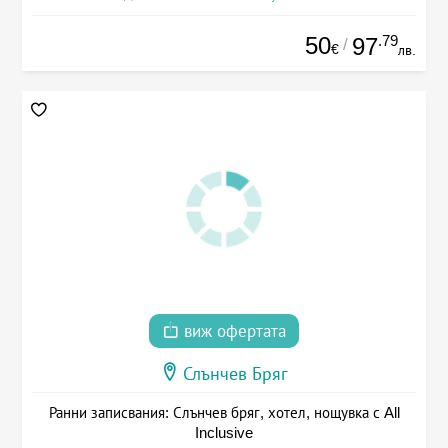
50
.79
97
/
€
лв.
виж офертата
Слънчев Бряг
Ранни записвания: Слънчев бряг, хотел, нощувка с All
Inclusive