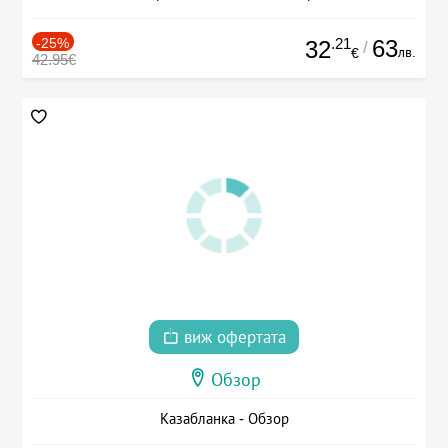
-25%
.21
63
32
/
лв.
€
42.95€
виж офертата
Обзор
Казабланка - Обзор