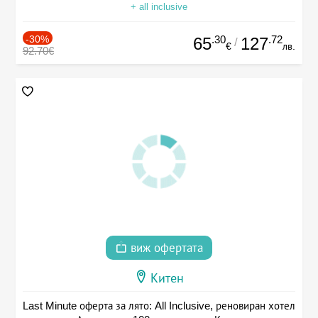
+ all inclusive
-30%
.30
.72
65
127
/
€
лв.
92.70€
виж офертата
Китен
Last Minute оферта за лято: All Inclusive, реновиран хотел