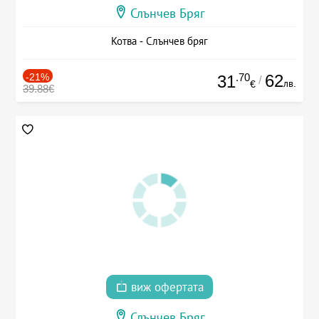
Слънчев Бряг
Котва - Слънчев бряг
-21%
.70
62
31
/
лв.
€
39.88€
виж офертата
Слънчев Бряг