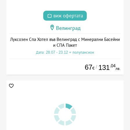
виж офертата
Велинград
Луксозен Спа Хотел във Велинград с Минерални Басейни
и СПА Пакет
Дата: 28.07 - 23.12 + полупансион
67
.04
131
/
€
лв.