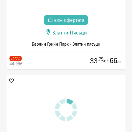
виж офертата
Златни Пясъци
Берлин Грийн Парк - Златни пясъци
-25%
.75
66
33
/
лв.
€
44.99€