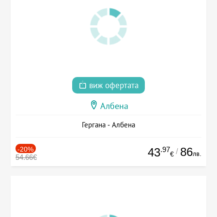
виж офертата
Албена
Гергана - Албена
-20%
.97
86
43
/
лв.
€
54.66€