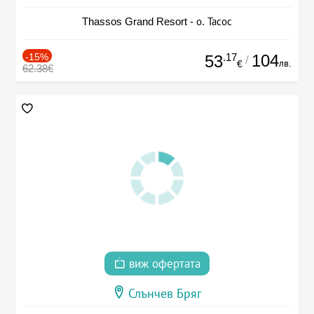
Thassos Grand Resort - о. Тасос
-15%
.17
104
53
/
лв.
€
62.38€
виж офертата
Слънчев Бряг