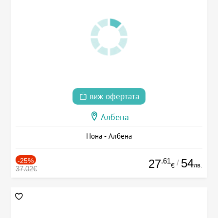
виж офертата
Албена
Нона - Албена
-25%
.61
54
27
/
лв.
€
37.02€