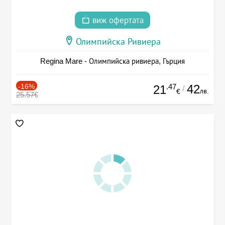
виж офертата
Олимпийска Ривиера
Regina Mare - Олимпийска ривиера, Гърция
-16%
.47
42
21
/
лв.
€
25.57€