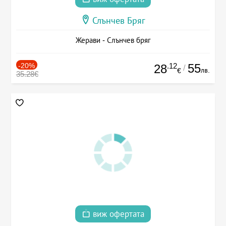
Слънчев Бряг
Жерави - Слънчев бряг
-20%
.12
55
28
/
лв.
€
35.28€
виж офертата