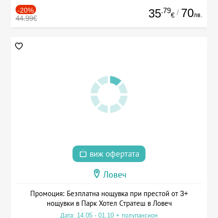
-20%
.79
70
35
/
лв.
€
44.99€
виж офертата
Ловеч
Промоция: Безплатна нощувка при престой от 3+
нощувки в Парк Хотел Стратеш в Ловеч
Дата: 14.05 - 01.10 + полупансион