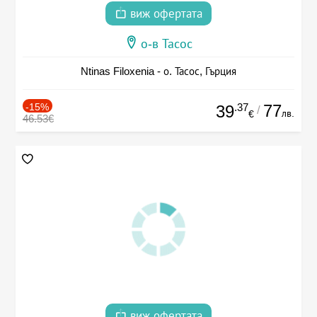
виж офертата
о-в Тасос
Ntinas Filoxenia - о. Тасос, Гърция
-15%
.37
77
39
/
лв.
€
46.53€
виж офертата