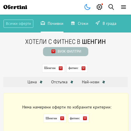
Ofertini
Почивки
Стоки
В града
Всички оферти
ХОТЕЛИ С ФИТНЕС В
ШЕНГИН
ВИЖ ФИЛТРИ
Шенгин
фитнес
Цена
Отстъпка
Най-нови
Няма намерени оферти по избраните критерии:
Шенгин
фитнес