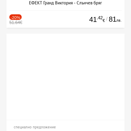
ЕФЕКТ Гранд Виктория - Слънчев бряг
-20%
.42
81
41
/
лв.
€
51.64€
специално предложение