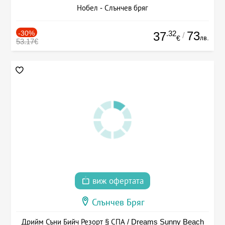
Нобел - Слънчев бряг
-30%
.32
73
37
/
лв.
€
53.17€
виж офертата
Слънчев Бряг
Дрийм Съни Бийч Резорт § СПА / Dreams Sunny Beach