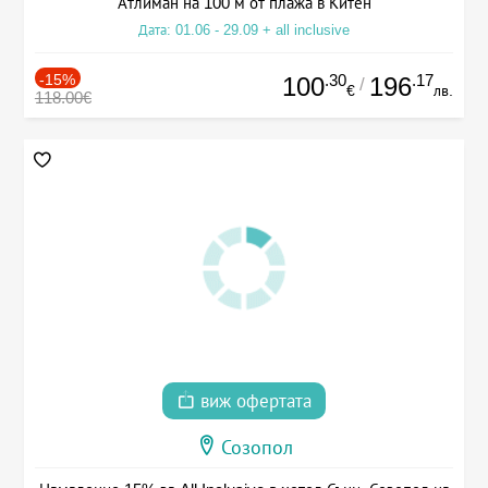
Атлиман на 100 м от плажа в Китен
Дата: 01.06 - 29.09 + all inclusive
-15%
.30
.17
100
196
/
€
лв.
118.00€
виж офертата
Созопол