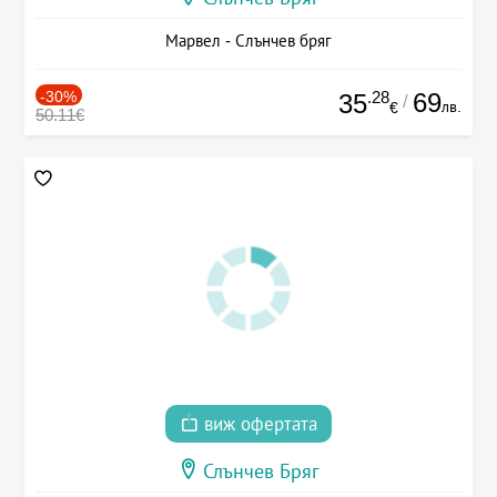
Марвел - Слънчев бряг
-30%
.28
69
35
/
лв.
€
50.11€
виж офертата
Слънчев Бряг