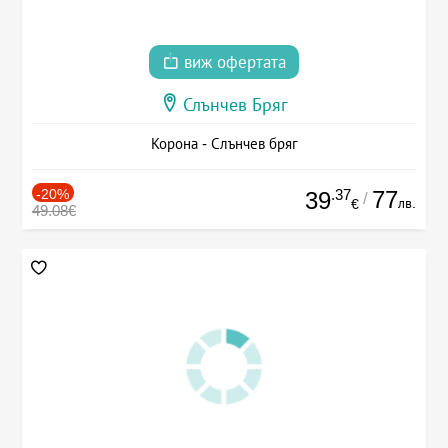
виж офертата
Слънчев Бряг
Корона - Слънчев бряг
-20%
.37
77
39
/
лв.
€
49.08€