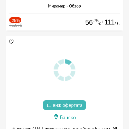
Мирамар - Обзор
-25%
.75
111
56
/
лв.
€
75.67€
виж офертата
Банско
5-звездно СПА Преживяване в Гранд Хотел Банско с All