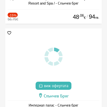
Resort and Spa / - Слънчев бряг
-15%
.06
94
48
/
лв.
€
56.75€
виж офертата
Слънчев Бряг
Империал палас - Слънчев бряг