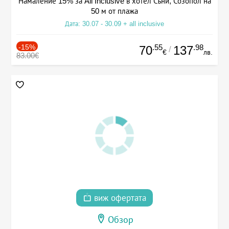
Намаление 15% за All Inclusive в хотел Съни, Созопол на
50 м от плажа
Дата: 30.07 - 30.09 + all inclusive
-15%
.55
.98
70
137
/
€
лв.
83.00€
виж офертата
Обзор