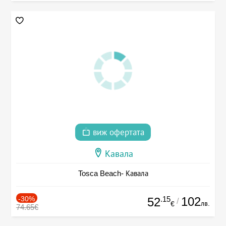
виж офертата
Кавала
Tosca Beach- Кавала
-30%
.15
102
52
/
лв.
€
74.65€