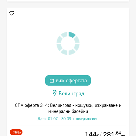
виж офертата
Велинград
СПА оферта 3=4: Велинград - нощувки, изхранване и
минерални басейни
Дата: 01.07 - 30.09 + полупансион
-25%
144
.64
281
/
€
лв.