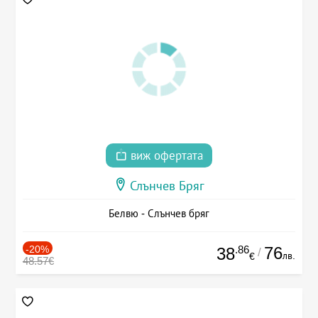
виж офертата
Слънчев Бряг
Белвю - Слънчев бряг
-20%
.86
76
38
/
лв.
€
48.57€