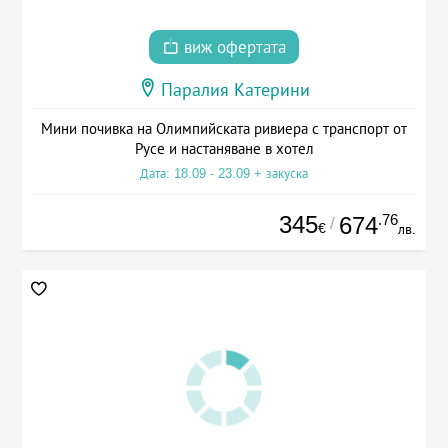
виж офертата
Паралия Катерини
Мини почивка на Олимпийската ривиера с транспорт от
Русе и настаняване в хотел
Дата: 18.09 - 23.09 + закуска
345
.76
674
/
€
лв.