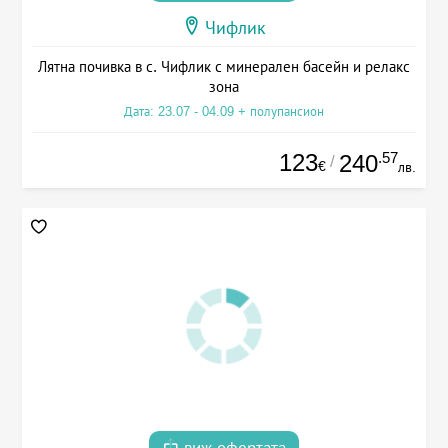
Чифлик
Лятна почивка в с. Чифлик с минерален басейн и релакс
зона
Дата: 23.07 - 04.09 + полупансион
123
.57
240
/
€
лв.