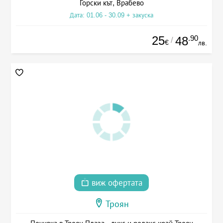
Горски кът, Врабево
Дата: 01.06 - 30.09 + закуска
25
.90
48
/
€
лв.
виж офертата
Троян