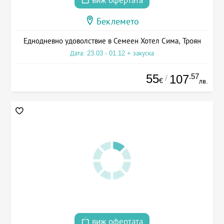
виж офертата
Беклемето
Еднодневно удоволствие в Семеен Хотел Сима, Троян
Дата: 23.03 - 01.12 + закуска
55
.57
107
/
€
лв.
виж офертата