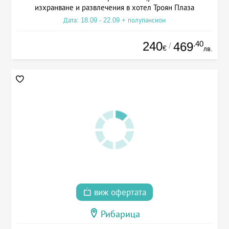
изхранване и развлечения в хотел Троян Плаза
Дата: 18.09 - 22.09 + полупансион
240
.40
469
/
€
лв.
виж офертата
Рибарица