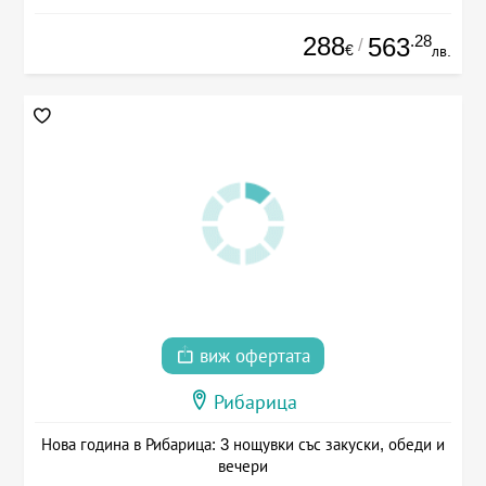
288
.28
563
/
€
лв.
виж офертата
Рибарица
Нова година в Рибарица: 3 нощувки със закуски, обеди и
вечери