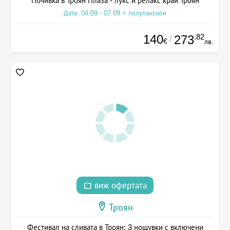
Почивка в Троян Плаза - лукс и релакс край Троян
Дата: 04.09 - 07.09 + полупансион
140
.82
273
/
€
лв.
виж офертата
Троян
Фестивал на сливата в Троян: 3 нощувки с включени