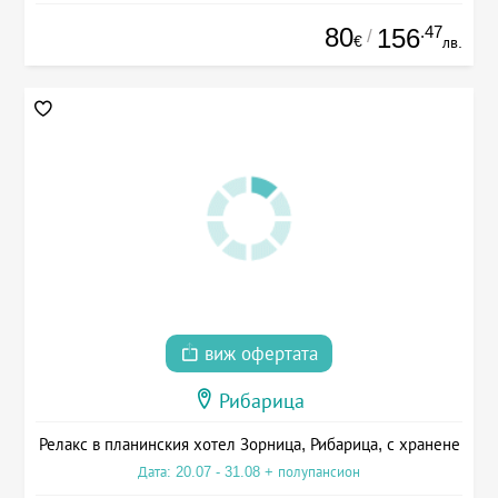
80
.47
156
/
€
лв.
виж офертата
Рибарица
Релакс в планинския хотел Зорница, Рибарица, с хранене
Дата: 20.07 - 31.08 + полупансион