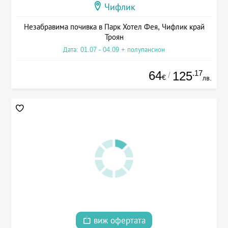
Чифлик
Незабравима почивка в Парк Хотел Фея, Чифлик край
Троян
Дата: 01.07 - 04.09 + полупансион
64
.17
125
/
€
лв.
виж офертата