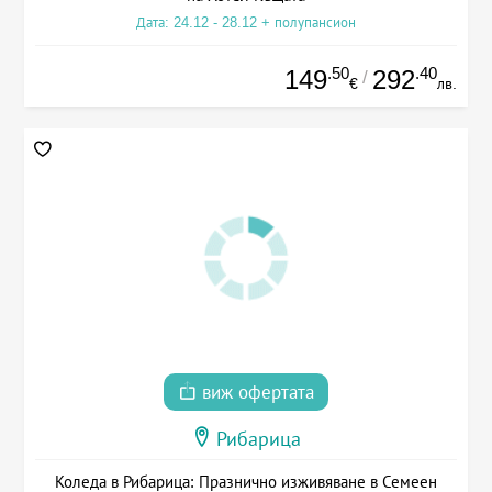
Дата: 24.12 - 28.12 + полупансион
.50
.40
149
292
/
€
лв.
виж офертата
Рибарица
Коледа в Рибарица: Празнично изживяване в Семеен