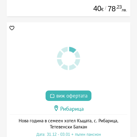
40
.23
78
/
€
лв.
виж офертата
Рибарица
Нова година в семеен хотел Къщата, с. Рибарица,
Тетевенски Балкан
Дата: 31.12 - 03.01 + пълен пансион