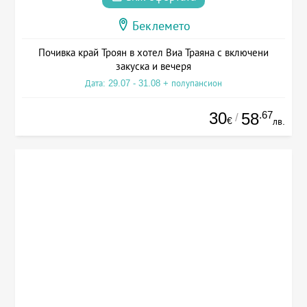
Беклемето
Почивка край Троян в хотел Виа Траяна с включени
закуска и вечеря
Дата: 29.07 - 31.08 + полупансион
30
.67
58
/
€
лв.