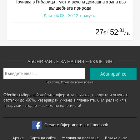
Почивка в Рибарица - уют и вкусна домашна храна във
вълшебната природа
Дата: 04.08 - 30.12 + закуска
27
.81
52
/
€
лв.
АБОНИРАЙ СЕ ЗА НАШИЯ Е-БЮЛЕТИН
Без спам. Отказ по всяко време.
Ofertini
събира най-добрите оферти за почивки, продукти и услуги с
отстъпки до -60%. Резервирай уикенд в планината, СПА релакс или
пазарувай изгодно – всичко на едно място!
Следете Офертините във Facebook
Архив
Карта на сайта
Условия за ползване
Връзка с нас