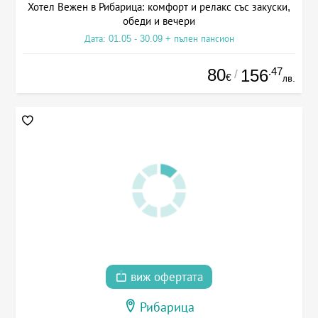
Хотел Вежен в Рибарица: комфорт и релакс със закуски,
обеди и вечери
Дата: 01.05 - 30.09 + пълен пансион
80
.47
156
/
€
лв.
виж офертата
Рибарица