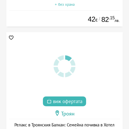
+ без храна
42
.15
82
/
€
лв.
виж офертата
Троян
Релакс в Троянския Балкан: Семейна почивка в Хотел