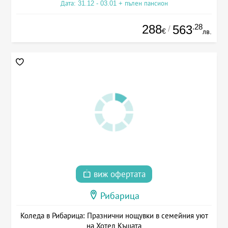
Дата: 31.12 - 03.01 + пълен пансион
288
.28
563
/
€
лв.
виж офертата
Рибарица
Коледа в Рибарица: Празнични нощувки в семейния уют
на Хотел Къщата