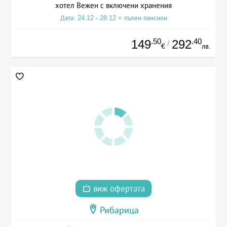
хотел Вежен с включени хранения
Дата: 24.12 - 28.12 + пълен пансион
.50
.40
149
292
/
€
лв.
виж офертата
Рибарица