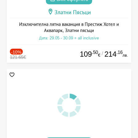
Златни Пясъци
Изключителна лятна ваканция в Престиж Хотел и
Аквапарк, Златни пясъци
Дата: 29.05 - 30.09 + all inclusive
-10%
.50
.16
109
214
/
€
лв.
121.65€