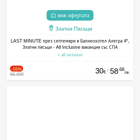
виж офертата
Златни Пясъци
LAST MINUTE през септември в Балнеохотел Алегра 4*,
Златни пясъци - All Inclusive ваканция със СПА
+ all inclusive
-55%
30
.68
58
/
€
лв.
66.00€