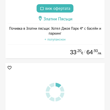
виж офертата
Златни Пясъци
Почивка в Златни пясъци: Хотел Джоя Парк 4* с басейн и
паркинг
+ полупансион
.20
.93
33
64
/
€
лв.