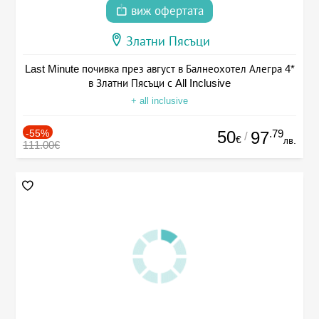
виж офертата
Златни Пясъци
Last Minute почивка през август в Балнеохотел Алегра 4*
в Златни Пясъци с All Inclusive
+ all inclusive
-55%
50
.79
97
/
€
лв.
111.00€