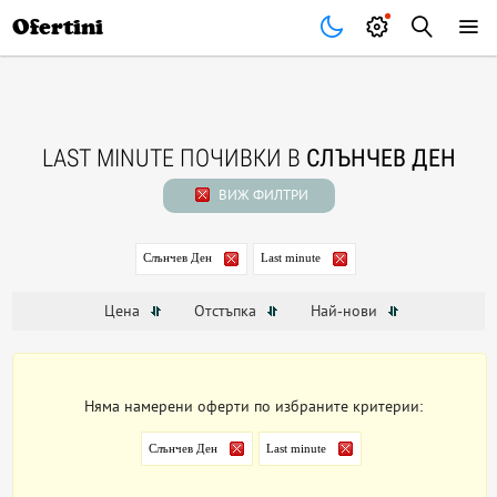
Почивки
Стоки
В града
Всички оферти
Ofertini
LAST MINUTE ПОЧИВКИ В
СЛЪНЧЕВ ДЕН
ВИЖ ФИЛТРИ
Слънчев Ден
Last minute
Цена
Отстъпка
Най-нови
Няма намерени оферти по избраните критерии:
Слънчев Ден
Last minute