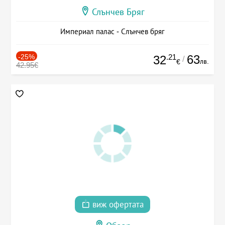
Слънчев Бряг
Империал палас - Слънчев бряг
-25%
.21
63
32
/
лв.
€
42.95€
виж офертата