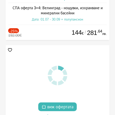
СПА оферта 3=4: Велинград - нощувки, изхранване и
минерални басейни
Дата: 01.07 - 30.09 + полупансион
-25%
144
.64
281
/
€
лв.
192.00€
виж офертата