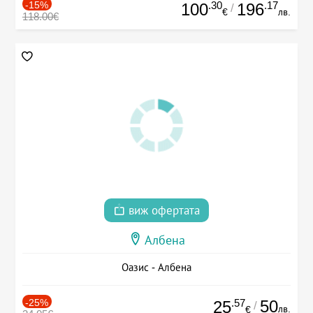
-15%
.30
.17
100
196
/
€
лв.
118.00€
виж офертата
Албена
Оазис - Албена
-25%
.57
50
25
/
лв.
€