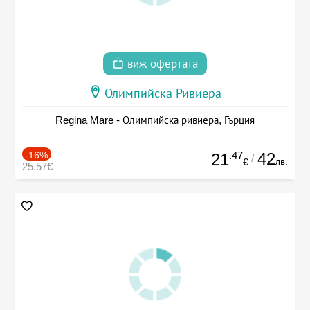
виж офертата
Олимпийска Ривиера
Regina Mare - Олимпийска ривиера, Гърция
-16%
.47
42
21
/
лв.
€
25.57€