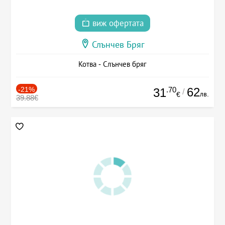
виж офертата
Слънчев Бряг
Котва - Слънчев бряг
-21%
.70
62
31
/
лв.
€
39.88€