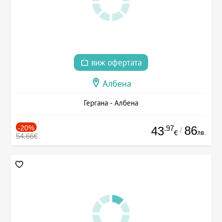
виж офертата
Албена
Гергана - Албена
-20%
.97
86
43
/
лв.
€
54.66€