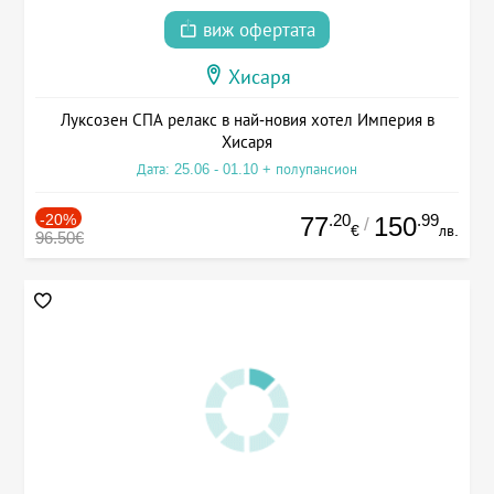
виж офертата
Хисаря
Луксозен СПА релакс в най-новия хотел Империя в
Хисаря
Дата: 25.06 - 01.10 + полупансион
-20%
.20
.99
77
150
/
€
лв.
96.50€