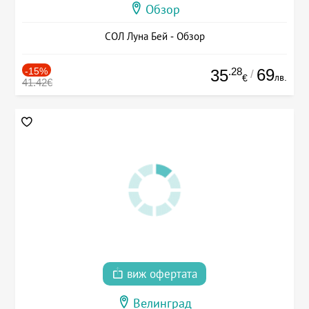
Обзор
СОЛ Луна Бей - Обзор
-15%
.28
69
35
/
лв.
€
41.42€
виж офертата
Велинград