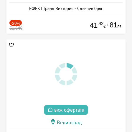
ЕФЕКТ Гранд Виктория - Слънчев бряг
-20%
.42
81
41
/
лв.
€
51.64€
виж офертата
Велинград