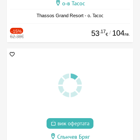
о-в Тасос
Thassos Grand Resort - о. Тасос
-15%
.17
104
53
/
лв.
€
62.38€
виж офертата
Слънчев Бряг