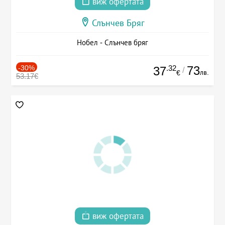
виж офертата
Слънчев Бряг
Нобел - Слънчев бряг
-30%
.32
73
37
/
лв.
€
53.17€
виж офертата