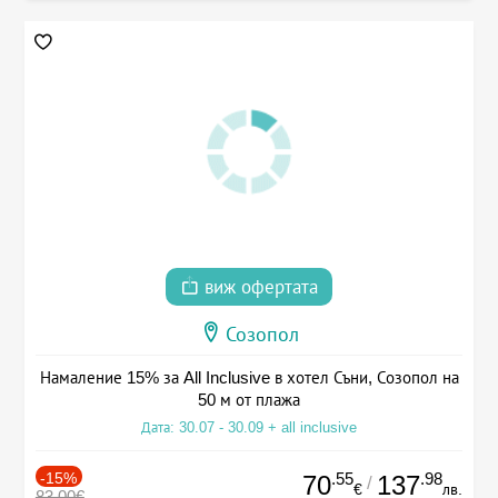
виж офертата
Созопол
Намаление 15% за All Inclusive в хотел Съни, Созопол на
50 м от плажа
Дата: 30.07 - 30.09 + all inclusive
-15%
.55
.98
70
137
/
€
лв.
83.00€