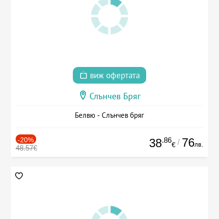
виж офертата
Слънчев Бряг
Белвю - Слънчев бряг
-20%
.86
76
38
/
лв.
€
48.57€