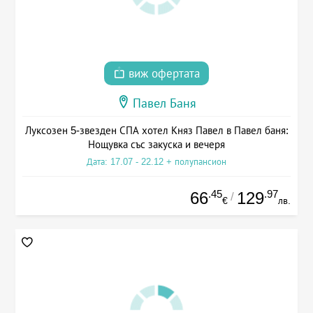
виж офертата
Павел Баня
Луксозен 5-звезден СПА хотел Княз Павел в Павел баня:
Нощувка със закуска и вечеря
Дата: 17.07 - 22.12 + полупансион
.45
.97
66
129
/
€
лв.