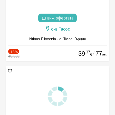
виж офертата
о-в Тасос
Ntinas Filoxenia - о. Тасос, Гърция
-15%
.37
77
39
/
лв.
€
46.53€