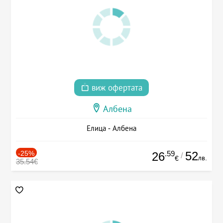
виж офертата
Албена
Елица - Албена
-25%
.59
52
26
/
лв.
€
35.54€