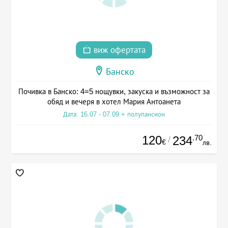
виж офертата
Банско
Почивка в Банско: 4=5 нощувки, закуска и възможност за
обяд и вечеря в хотел Мария Антоанета
Дата: 16.07 - 07.09 + полупансион
120
.70
234
/
€
лв.