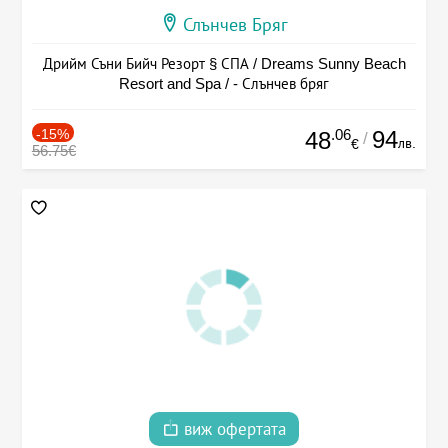
Слънчев Бряг
Дрийм Съни Бийч Резорт § СПА / Dreams Sunny Beach
Resort and Spa / - Слънчев бряг
-15%
.06
94
48
/
лв.
€
56.75€
виж офертата