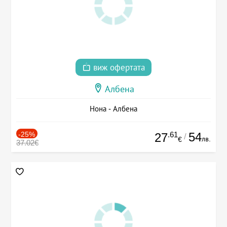
виж офертата
Албена
Нона - Албена
-25%
.61
54
27
/
лв.
€
37.02€