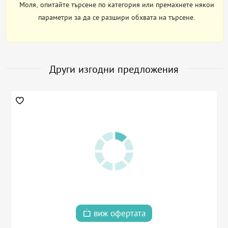
Моля, опитайте търсене по категория или премахнете някои
параметри за да се разшири обхвата на търсене.
Други изгодни предложения
виж офертата