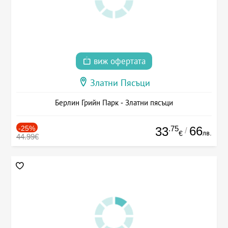
виж офертата
Златни Пясъци
Берлин Грийн Парк - Златни пясъци
-25%
.75
66
33
/
лв.
€
44.99€