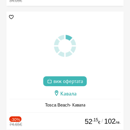
34.05€
виж офертата
Кавала
Tosca Beach- Кавала
-30%
.15
102
52
/
лв.
€
74.65€