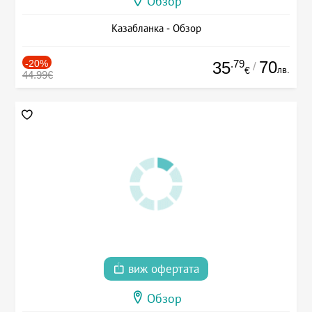
Обзор
Казабланка - Обзор
-20%
.79
70
35
/
лв.
€
44.99€
виж офертата
Обзор