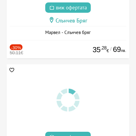
виж офертата
Слънчев Бряг
Марвел - Слънчев бряг
-30%
.28
69
35
/
лв.
€
50.11€