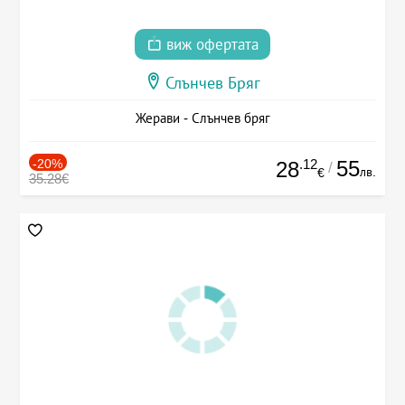
виж офертата
Слънчев Бряг
Жерави - Слънчев бряг
-20%
.12
55
28
/
лв.
€
35.28€