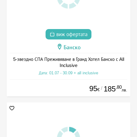
виж офертата
Банско
5-звездно СПА Преживяване в Гранд Хотел Банско с All
Inclusive
Дата: 01.07 - 30.09 + all inclusive
95
.80
185
/
€
лв.