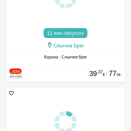
виж офертата
Слънчев Бряг
Корона - Слънчев бряг
-20%
.37
77
39
/
лв.
€
49.08€