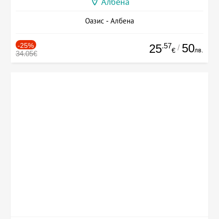
Албена
Оазис - Албена
-25%
.57
50
25
/
лв.
€
34.05€