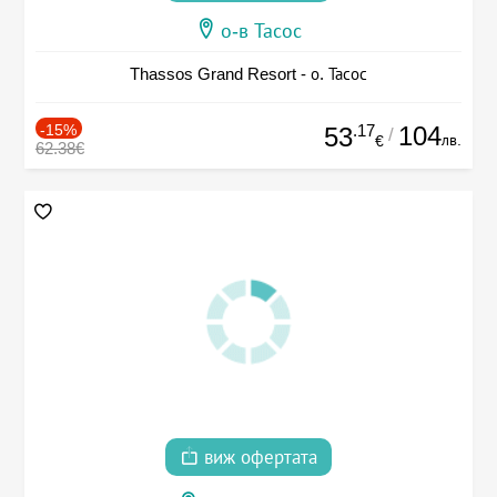
о-в Тасос
Thassos Grand Resort - о. Тасос
-15%
.17
104
53
/
лв.
€
62.38€
виж офертата