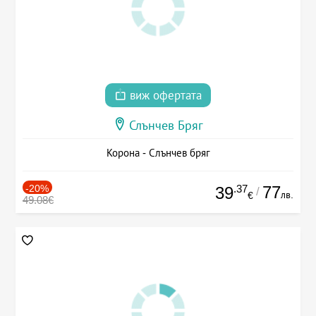
виж офертата
Слънчев Бряг
Корона - Слънчев бряг
-20%
.37
77
39
/
лв.
€
49.08€