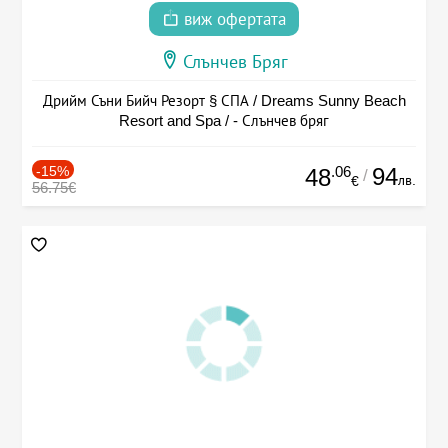
виж офертата
Слънчев Бряг
Дрийм Съни Бийч Резорт § СПА / Dreams Sunny Beach
Resort and Spa / - Слънчев бряг
-15%
.06
94
48
/
лв.
€
56.75€