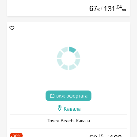
67
.04
131
/
€
лв.
виж офертата
Кавала
Tosca Beach- Кавала
-30%
.15