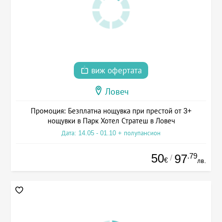
виж офертата
Ловеч
Промоция: Безплатна нощувка при престой от 3+
нощувки в Парк Хотел Стратеш в Ловеч
Дата: 14.05 - 01.10 + полупансион
50
.79
97
/
€
лв.