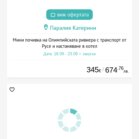
виж офертата
Паралия Катерини
Мини почивка на Олимпийската ривиера с транспорт от
Русе и настаняване в хотел
Дата: 18.09 - 23.09 + закуска
345
.76
674
/
€
лв.