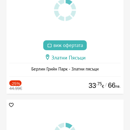
виж офертата
Златни Пясъци
Берлин Грийн Парк - Златни пясъци
-25%
.75
66
33
/
лв.
€
44.99€