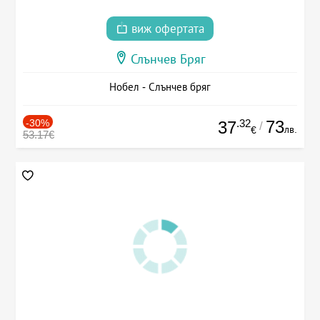
виж офертата
Слънчев Бряг
Нобел - Слънчев бряг
-30%
.32
73
37
/
лв.
€
53.17€