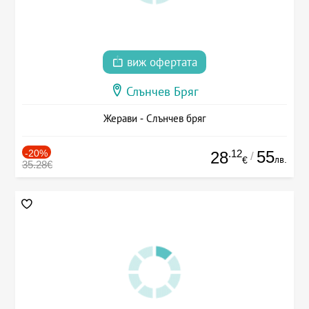
виж офертата
Слънчев Бряг
Жерави - Слънчев бряг
-20%
.12
55
28
/
лв.
€
35.28€