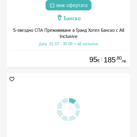
виж офертата
Банско
5-звездно СПА Преживяване в Гранд Хотел Банско с All
Inclusive
Дата: 01.07 - 30.09 + all inclusive
95
.80
185
/
€
лв.