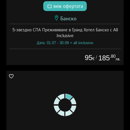
виж офертата
Банско
5-звездно СПА Преживяване в Гранд Хотел Банско с All
Inclusive
Дата: 01.07 - 30.09 + all inclusive
95
.80
185
/
€
лв.