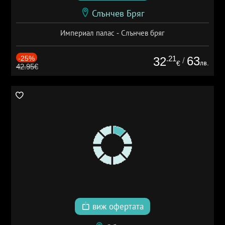
Слънчев Бряг
Империал палас - Слънчев бряг
-25%
.21
63
32
/
лв.
€
42.95€
виж офертата