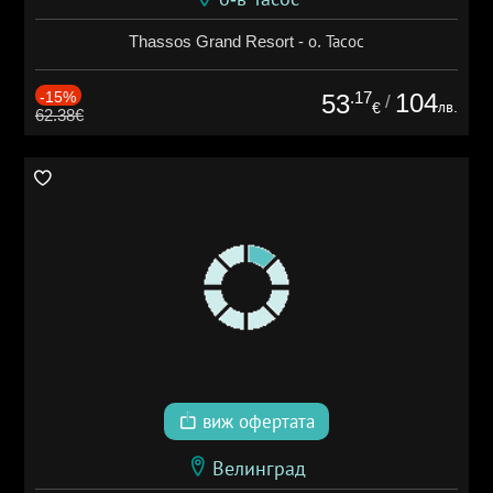
Thassos Grand Resort - о. Тасос
-15%
.17
104
53
/
лв.
€
62.38€
виж офертата
Велинград