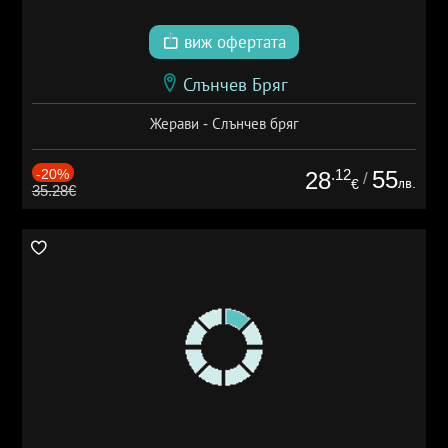
виж офертата
Слънчев Бряг
Жерави - Слънчев бряг
-20%
.12
55
28
/
лв.
€
35.28€