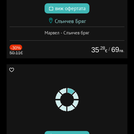
виж офертата
Слънчев Бряг
Марвел - Слънчев бряг
-30%
.28
69
35
/
лв.
€
50.11€