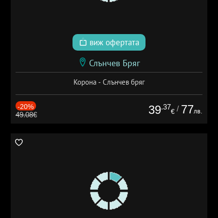
виж офертата
Слънчев Бряг
Корона - Слънчев бряг
-20%
.37
77
39
/
лв.
€
49.08€