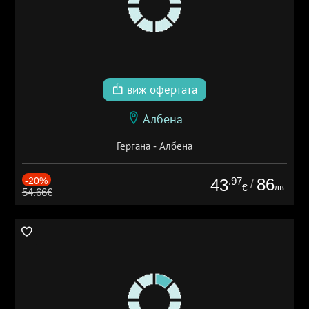
виж офертата
Албена
Гергана - Албена
-20%
.97
86
43
/
лв.
€
54.66€