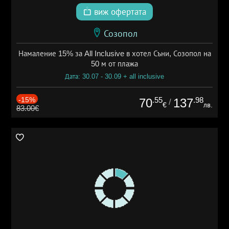
виж офертата
Созопол
Намаление 15% за All Inclusive в хотел Съни, Созопол на
50 м от плажа
Дата: 30.07 - 30.09 + all inclusive
-15%
.55
.98
70
137
/
€
лв.
83.00€