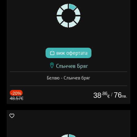
виж офертата
Слънчев Бряг
Белвю - Слънчев бряг
-20%
.86
76
38
/
лв.
€
48.57€