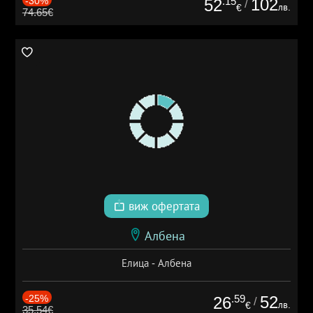
-30%
.15
102
52
/
лв.
€
74.65€
виж офертата
Албена
Елица - Албена
-25%
.59
52
26
/
лв.
€
35.54€