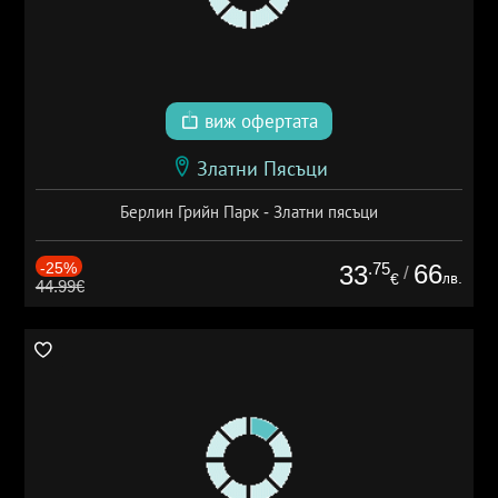
виж офертата
Златни Пясъци
Берлин Грийн Парк - Златни пясъци
-25%
.75
66
33
/
лв.
€
44.99€