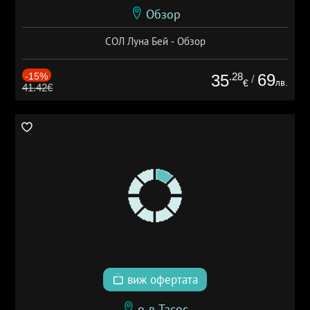
Обзор
СОЛ Луна Бей - Обзор
-15%
.28
69
35
/
лв.
€
41.42€
виж офертата
о-в Тасос