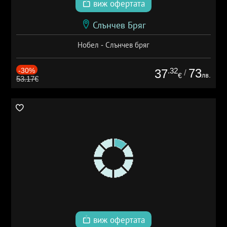
виж офертата
Слънчев Бряг
Нобел - Слънчев бряг
-30%
.32
73
37
/
лв.
€
53.17€
виж офертата