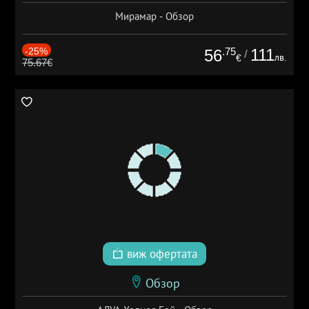
Мирамар - Обзор
-25%
.75
111
56
/
лв.
€
75.67€
виж офертата
Обзор