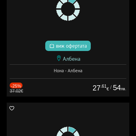
виж офертата
Албена
Нона - Албена
-25%
.61
54
27
/
лв.
€
37.02€