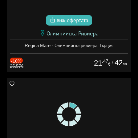
виж офертата
Олимпийска Ривиера
Regina Mare - Олимпийска ривиера, Гърция
-16%
.47
42
21
/
лв.
€
25.57€