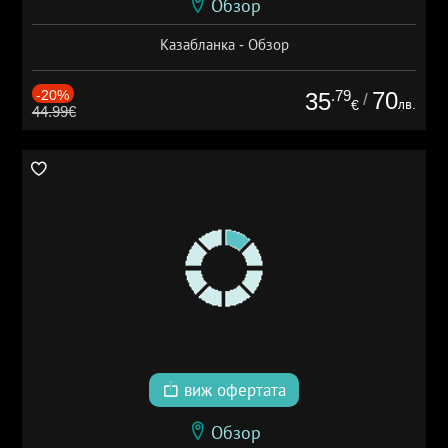
Обзор
Казабланка - Обзор
-20%
.79
70
35
/
лв.
€
44.99€
виж офертата
Обзор