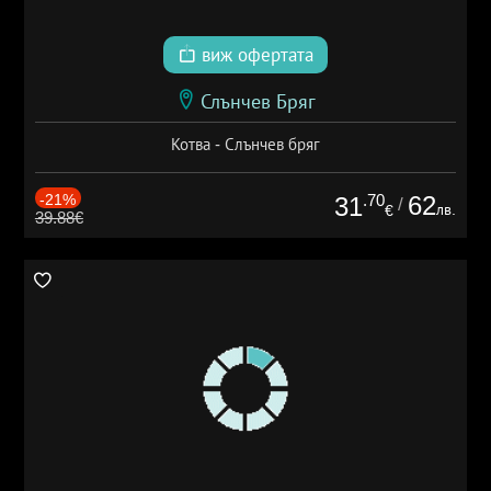
виж офертата
Слънчев Бряг
Котва - Слънчев бряг
-21%
.70
62
31
/
лв.
€
39.88€