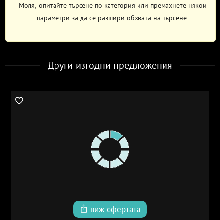
Моля, опитайте търсене по категория или премахнете някои
параметри за да се разшири обхвата на търсене.
Други изгодни предложения
виж офертата