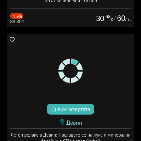
АЛУА Хелиос Бей - Обзор
-15%
.68
60
30
/
лв.
€
36.30€
виж офертата
Девин
Летен релакс в Девин: Насладете се на лукс и минерални