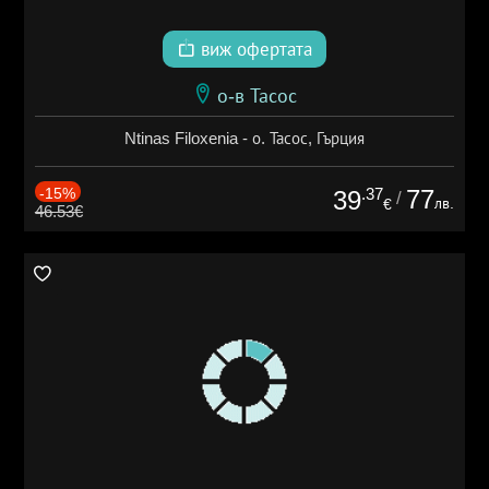
виж офертата
о-в Тасос
Ntinas Filoxenia - о. Тасос, Гърция
-15%
.37
77
39
/
лв.
€
46.53€