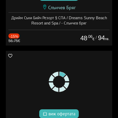
Слънчев Бряг
Дрийм Съни Бийч Резорт § СПА / Dreams Sunny Beach
Resort and Spa / - Слънчев бряг
-15%
.06
94
48
/
лв.
€
56.75€
виж офертата