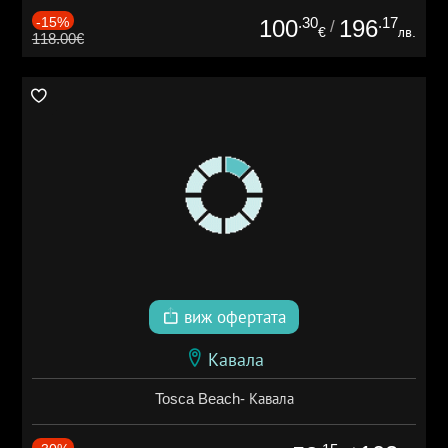
-15%
.30
.17
100
196
/
€
лв.
118.00€
виж офертата
Кавала
Tosca Beach- Кавала