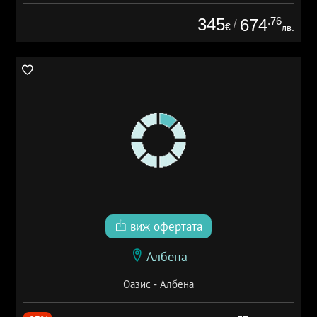
345
.76
674
/
€
лв.
виж офертата
Албена
Оазис - Албена