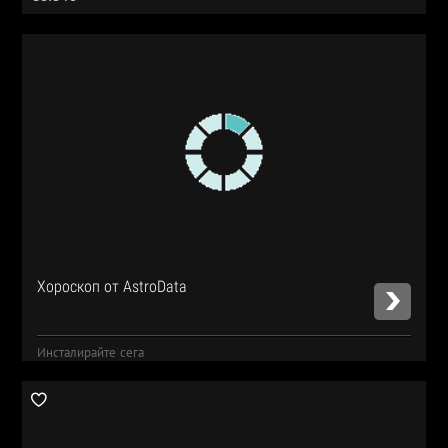
Хороскоп от AstroData
Инсталирайте сега