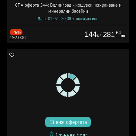
СПА оферта 3=4: Велинград - нощувки, изхранване и
минерални басейни
Дата: 01.07 - 30.09 + полупансион
-25%
144
.64
281
/
€
лв.
192.00€
виж офертата
Слънчев Бряг