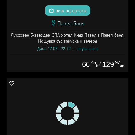
виж офертата
Павел Баня
Луксозен 5-звезден СПА хотел Княз Павел в Павел баня:
Нощувка със закуска и вечеря
Дата: 17.07 - 22.12 + полупансион
.45
.97
66
129
/
€
лв.