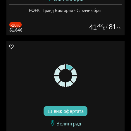
ЕФЕКТ Гранд Виктория - Слънчев бряг
-20%
.42
81
41
/
лв.
€
51.64€
виж офертата
Велинград