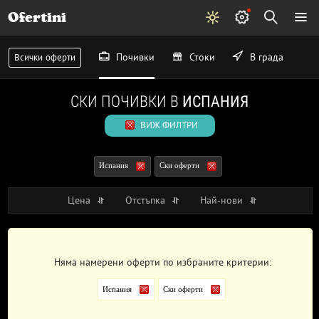
Ofertini
Почивки
Стоки
В града
Всички оферти
СКИ ПОЧИВКИ В
ИСПАНИЯ
ВИЖ ФИЛТРИ
Испания
Ски оферти
Цена
Отстъпка
Най-нови
Няма намерени оферти по избраните критерии:
Испания
Ски оферти