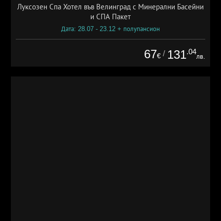
Луксозен Спа Хотел във Велинград с Минерални Басейни
и СПА Пакет
Дата: 28.07 - 23.12 + полупансион
67
.04
131
/
€
лв.