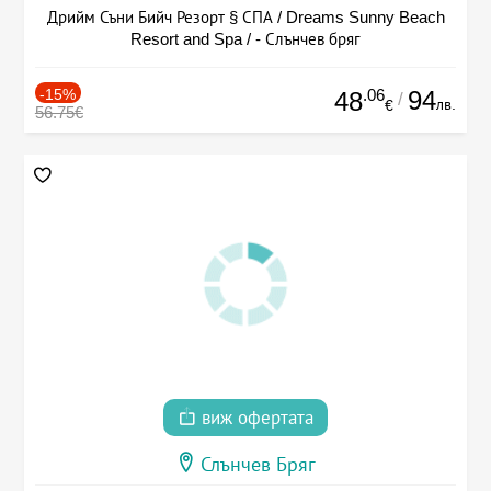
Дрийм Съни Бийч Резорт § СПА / Dreams Sunny Beach
Resort and Spa / - Слънчев бряг
-15%
.06
94
48
/
лв.
€
56.75€
виж офертата
Слънчев Бряг