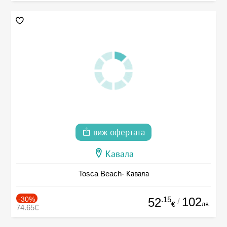
виж офертата
Кавала
Tosca Beach- Кавала
-30%
.15
102
52
/
лв.
€
74.65€