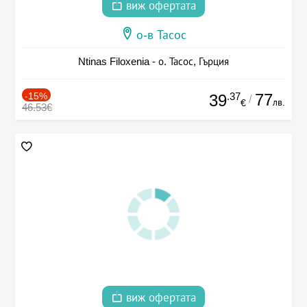
виж офертата
о-в Тасос
Ntinas Filoxenia - о. Тасос, Гърция
-15%
.37
77
39
/
лв.
€
46.53€
виж офертата