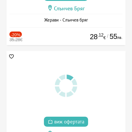
Слънчев Бряг
Жерави - Слънчев бряг
-20%
.12
55
28
/
лв.
€
35.28€
виж офертата