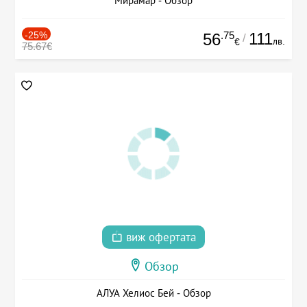
Мирамар - Обзор
-25%
.75
111
56
/
лв.
€
75.67€
виж офертата
Обзор
АЛУА Хелиос Бей - Обзор