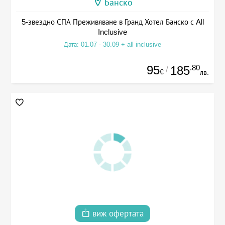
Банско
5-звездно СПА Преживяване в Гранд Хотел Банско с All
Inclusive
Дата: 01.07 - 30.09 + all inclusive
95
.80
185
/
€
лв.
виж офертата