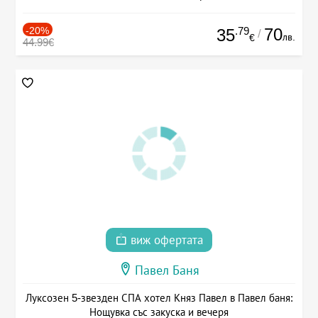
-20%
.79
70
35
/
лв.
€
44.99€
виж офертата
Павел Баня
Луксозен 5-звезден СПА хотел Княз Павел в Павел баня:
Нощувка със закуска и вечеря