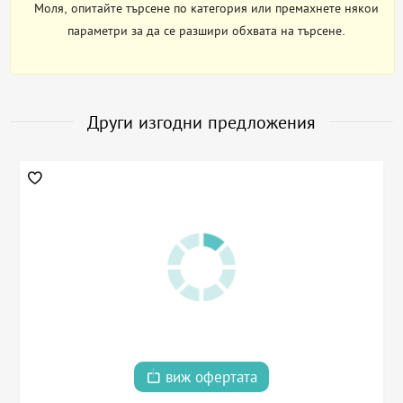
Моля, опитайте търсене по категория или премахнете някои
параметри за да се разшири обхвата на търсене.
Други изгодни предложения
виж офертата