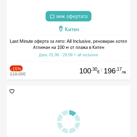
виж офертата
Китен
Last Minute оферта за лято: All Inclusive, реновиран хотел
Атлиман на 100 м от плажа в Китен
Дата: 01.06 - 29.09 + all inclusive
-15%
.30
.17
100
196
/
€
лв.
118.00€