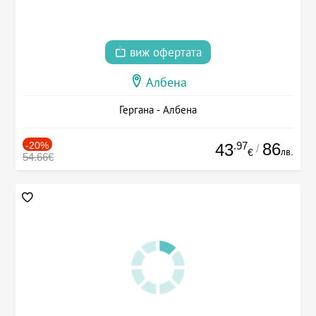
виж офертата
Албена
Гергана - Албена
-20%
.97
86
43
/
лв.
€
54.66€