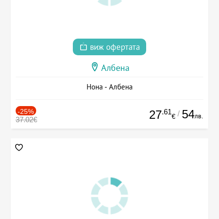
виж офертата
Албена
Нона - Албена
-25%
.61
54
27
/
лв.
€
37.02€