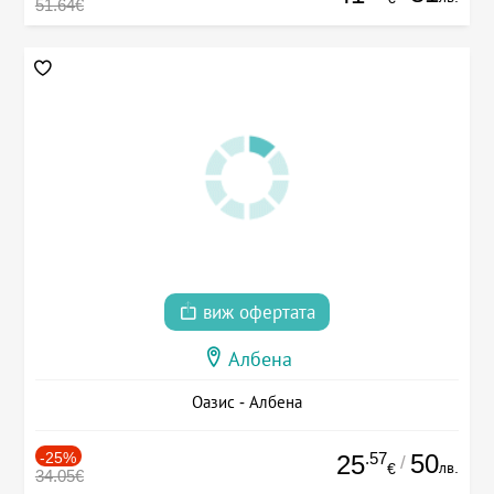
51.64€
виж офертата
Албена
Оазис - Албена
-25%
.57
50
25
/
лв.
€
34.05€