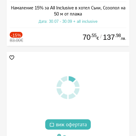
Намаление 15% за All Inclusive в хотел Съни, Созопол на
50 м от плажа
Дата: 30.07 - 30.09 + all inclusive
-15%
.55
.98
70
137
/
€
лв.
83.00€
виж офертата