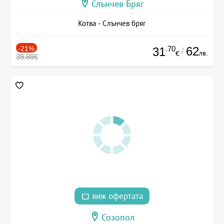
Слънчев Бряг
Котва - Слънчев бряг
-21%
.70
62
31
/
лв.
€
39.88€
виж офертата
Созопол