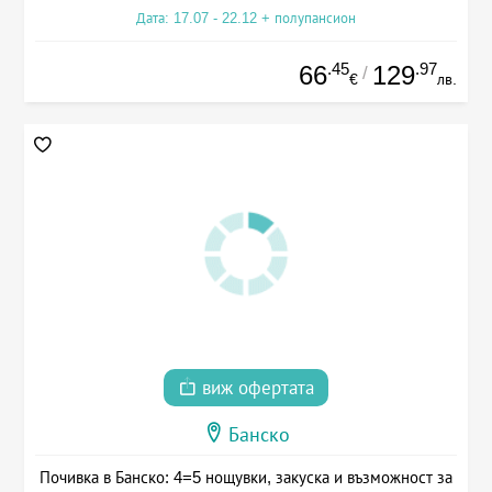
Дата: 17.07 - 22.12 + полупансион
.45
.97
66
129
/
€
лв.
виж офертата
Банско
Почивка в Банско: 4=5 нощувки, закуска и възможност за