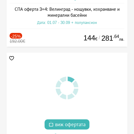
СПА оферта 3=4: Велинград - нощувки, изхранване и
минерални басейни
Дата: 01.07 - 30.09 + полупансион
-25%
144
.64
281
/
€
лв.
192.00€
виж офертата