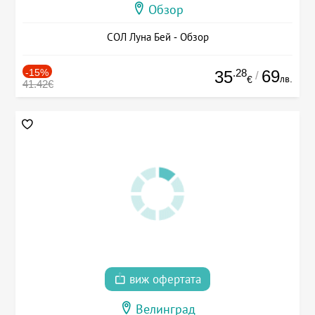
Обзор
СОЛ Луна Бей - Обзор
-15%
.28
69
35
/
лв.
€
41.42€
виж офертата
Велинград