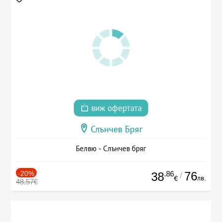
виж офертата
Слънчев Бряг
Белвю - Слънчев бряг
-20%
.86
76
38
/
лв.
€
48.57€