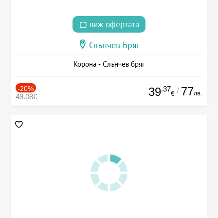
виж офертата
Слънчев Бряг
Корона - Слънчев бряг
-20%
.37
77
39
/
лв.
€
49.08€