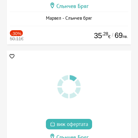
Слънчев Бряг
Марвел - Слънчев бряг
-30%
.28
69
35
/
лв.
€
50.11€
виж офертата
Слънчев Бряг