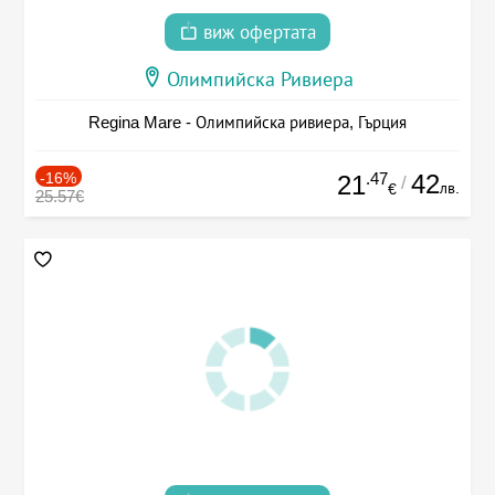
виж офертата
Олимпийска Ривиера
Regina Mare - Олимпийска ривиера, Гърция
-16%
.47
42
21
/
лв.
€
25.57€