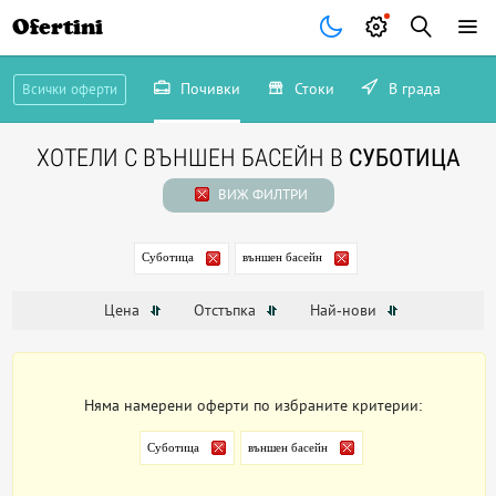
Ofertini
Почивки
Стоки
В града
Всички оферти
ХОТЕЛИ С ВЪНШЕН БАСЕЙН В
СУБОТИЦА
ВИЖ ФИЛТРИ
Суботица
външен басейн
Цена
Отстъпка
Най-нови
Няма намерени оферти по избраните критерии:
Суботица
външен басейн