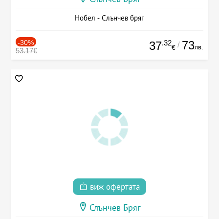
Нобел - Слънчев бряг
-30%
.32
73
37
/
лв.
€
53.17€
виж офертата
Слънчев Бряг