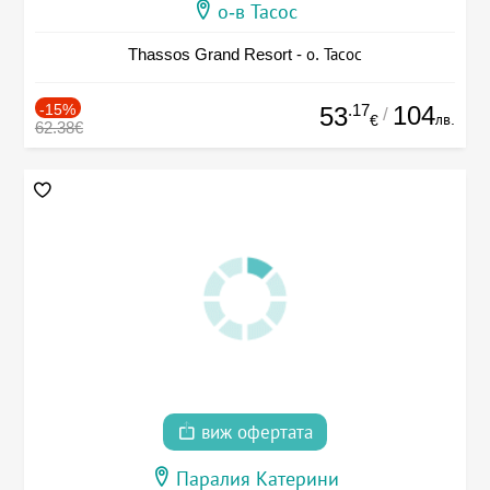
о-в Тасос
Thassos Grand Resort - о. Тасос
-15%
.17
104
53
/
лв.
€
62.38€
виж офертата
Паралия Катерини