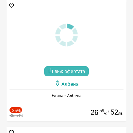
виж офертата
Албена
Елица - Албена
-25%
.59
52
26
/
лв.
€
35.54€