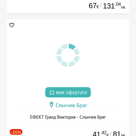
67
.04
131
/
€
лв.
виж офертата
Слънчев Бряг
ЕФЕКТ Гранд Виктория - Слънчев бряг
-20%
.42
81
41
/
лв.
€