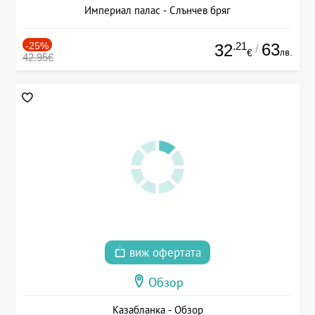
Империал палас - Слънчев бряг
-25%
.21
63
32
/
лв.
€
42.95€
виж офертата
Обзор
Казабланка - Обзор