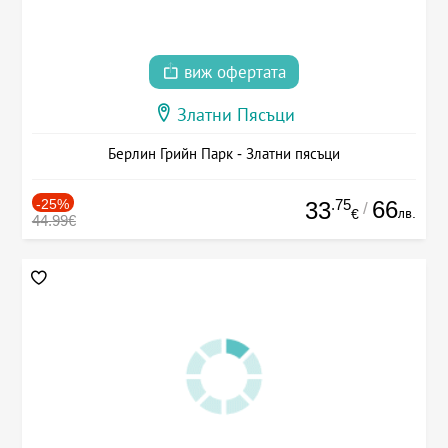
виж офертата
Златни Пясъци
Берлин Грийн Парк - Златни пясъци
-25%
.75
66
33
/
лв.
€
44.99€