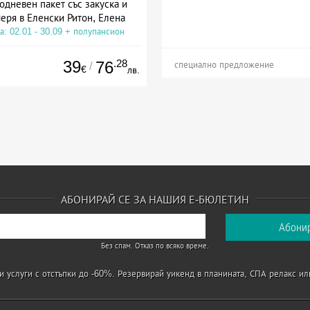
одневен пакет със закуска и
еря в Еленски Ритон, Елена
а: 02.01 - 30.09 + полупансион
39
.28
76
/
специално предложение
€
лв.
АБОНИРАЙ СЕ ЗА НАШИЯ Е-БЮЛЕТИН
Без спам. Отказ по всяко време.
 услуги с отстъпки до -60%. Резервирай уикенд в планината, СПА релакс ил