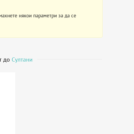
махнете някои параметри за да се
ст до
Султани