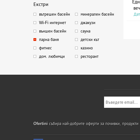
Едн
Екстри
веч
Дат
вътрешен басейн
минерален басейн
Wi-Fi интернет
джакузи
външен басейн
сауна
парна баня
детски кът
фитнес
казино
дом. любимци
ресторант
Ofertini
събира най-добрите оферти за почивки, продукти и