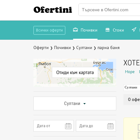
Ofertini
Почивки
Стоки
Всички оферти
Оферти
Почивки
Султани
парна баня
❯
❯
❯
ХОТЕ
Море
Отиди към картата
Султани
0 офе
Султани