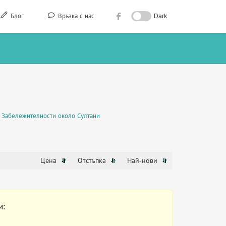
Блог
Връзка с нас
Dark
Забележителности около Султани
Цена
Отстъпка
Най-нови
и: