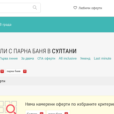
Любими оферти
В града
ЛИ С ПАРНА БАНЯ В
СУЛТАНИ
Първа линия
За двама
СПА оферти
All inclusive
Уикенд
Last minute
парна баня
рти
Няма намерени оферти по избраните критери
Султани
парна баня