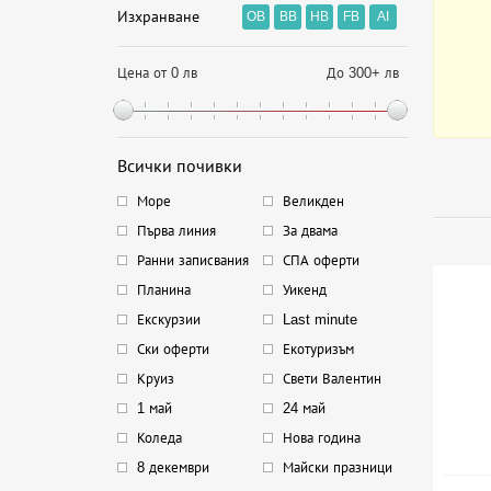
Изхранване
OB
BB
HB
FB
AI
Цена от 0 лв
До 300+ лв
Всички почивки
Море
Великден
Първа линия
За двама
Ранни записвания
СПА оферти
Планина
Уикенд
Екскурзии
Last minute
Ски оферти
Екотуризъм
Круиз
Свети Валентин
1 май
24 май
Коледа
Нова година
8 декември
Майски празници