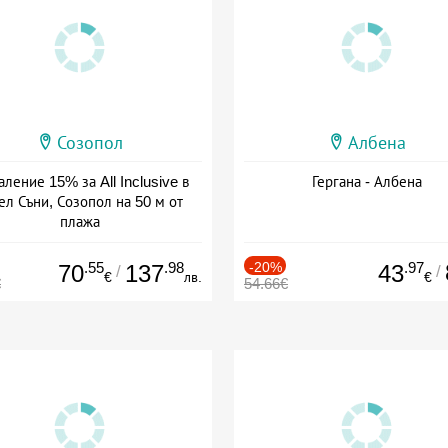
Созопол
Албена
ление 15% за All Inclusive в
Гергана - Албена
ел Съни, Созопол на 50 м от
плажа
а: 30.07 - 30.09 + all inclusive
.55
.98
-20%
.97
70
137
43
/
/
€
лв.
€
€
54.66€