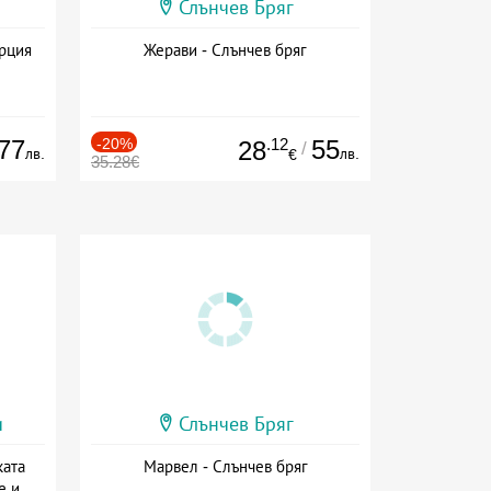
Слънчев Бряг
ърция
Жерави - Слънчев бряг
77
-20%
.12
55
28
/
лв.
лв.
€
35.28€
и
Слънчев Бряг
ката
Марвел - Слънчев бряг
е и