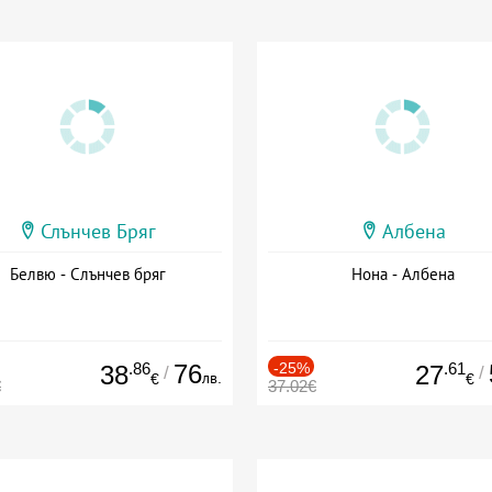
Слънчев Бряг
Албена
Белвю - Слънчев бряг
Нона - Албена
.86
76
-25%
.61
38
27
/
/
лв.
€
€
€
37.02€