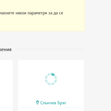
махнете някои параметри за да се
жения
Слънчев Бряг