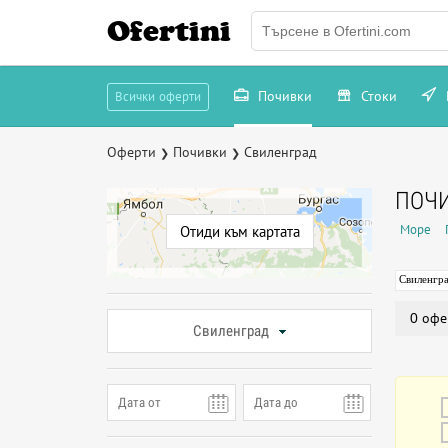
Ofertini
Почивки
Стоки
Всички оферти
Оферти
Почивки
Свиленград
❯
❯
ПОЧ
Море
Отиди към картата
Свиленгр
0 офе
Свиленград