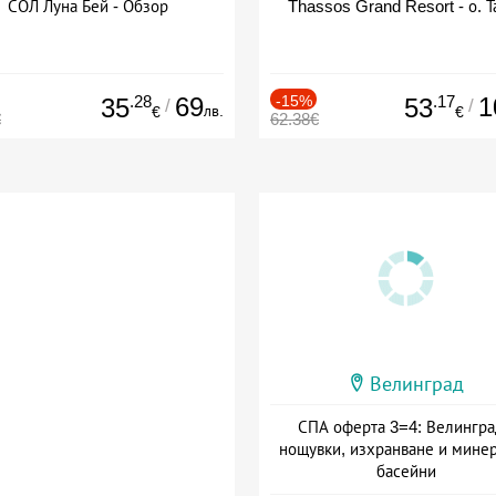
СОЛ Луна Бей - Обзор
Thassos Grand Resort - о. Т
.28
69
-15%
.17
1
35
53
/
/
лв.
€
€
€
62.38€
Велинград
СПА оферта 3=4: Велингра
нощувки, изхранване и мине
басейни
Дата: 01.07 - 30.09 + полупан