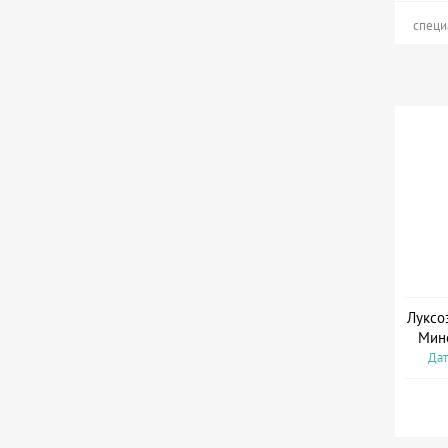
специ
Луксо
Мин
Дат