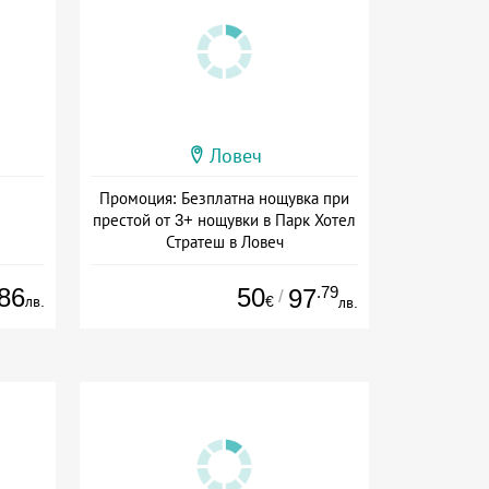
Ловеч
Промоция: Безплатна нощувка при
престой от 3+ нощувки в Парк Хотел
Стратеш в Ловеч
Дата: 14.05 - 01.10 + полупансион
86
50
.79
97
/
лв.
€
лв.