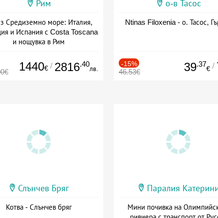
Рим
о-в Тасос
з Средиземно море: Италия,
Ntinas Filoxenia - о. Тасос, Г
ия и Испания с Costa Toscana
и нощувка в Рим
+ пълен пансион
1440
.40
-15%
.37
2816
39
/
/
€
лв.
€
00€
46.53€
Слънчев Бряг
Паралия Катерин
Котва - Слънчев бряг
Мини почивка на Олимпийс
ривиера с транспорт от Рус