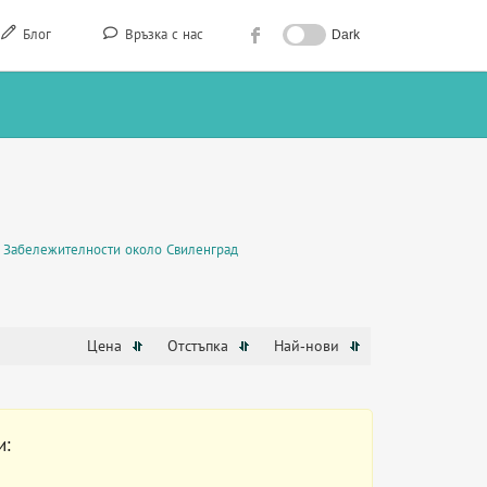
Блог
Връзка с нас
Dark
Забележителности около Свиленград
Цена
Отстъпка
Най-нови
и: