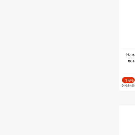
Нама
хот
Дат
-15%
83.00