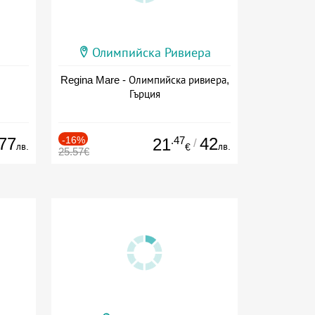
Олимпийска Ривиера
Regina Mare - Олимпийска ривиера,
Гърция
77
-16%
.47
42
21
/
лв.
лв.
€
25.57€