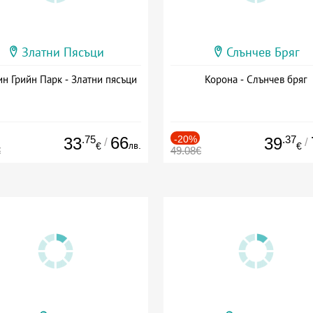
Златни Пясъци
Слънчев Бряг
н Грийн Парк - Златни пясъци
Корона - Слънчев бряг
.75
66
-20%
.37
33
39
/
/
лв.
€
€
€
49.08€