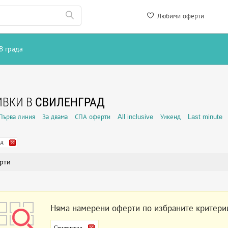
Любими оферти
В града
ИВКИ В
СВИЛЕНГРАД
Първа линия
За двама
СПА оферти
All inclusive
Уикенд
Last minute
ад
рти
Няма намерени оферти по избраните критери
Свиленград