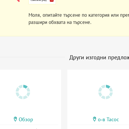
Моля, опитайте търсене по категория или пре
разшири обхвата на търсене.
Други изгодни предло
Обзор
о-в Тасос