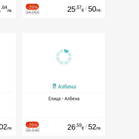
.64
-25%
.57
50
1
25
/
лв.
лв.
€
34.05€
Албена
Елица - Албена
02
-25%
.59
52
26
/
лв.
лв.
€
35.54€