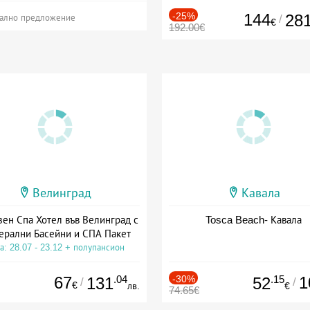
-25%
144
28
/
ално предложение
€
192.00€
Велинград
Кавала
зен Спа Хотел във Велинград с
Tosca Beach- Кавала
ерални Басейни и СПА Пакет
а: 28.07 - 23.12 + полупансион
67
.04
-30%
.15
1
131
52
/
/
€
лв.
€
74.65€