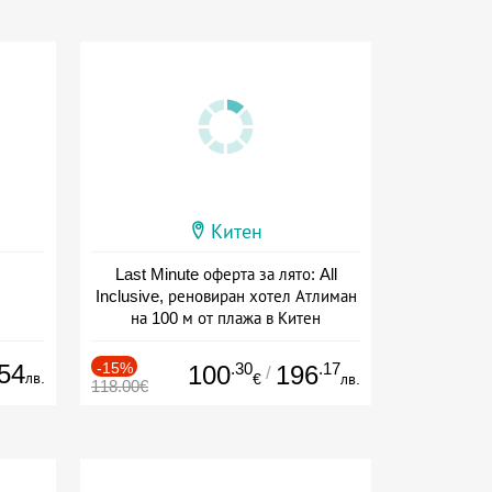
Китен
Last Minute оферта за лято: All
Inclusive, реновиран хотел Атлиман
на 100 м от плажа в Китен
Дата: 01.06 - 29.09 + all inclusive
54
-15%
.30
.17
100
196
/
лв.
€
лв.
118.00€