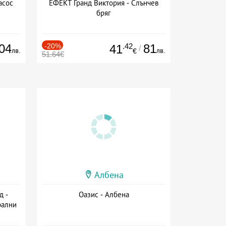
асос
ЕФЕКТ Гранд Виктория - Слънчев
бряг
04
-20%
.42
81
41
/
лв.
лв.
€
51.64€
Албена
д -
Оазис - Албена
рални
сион