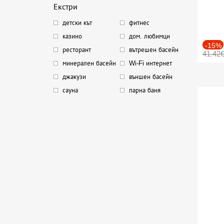
Екстри
детски кът
фитнес
казино
дом. любимци
-15%
ресторант
вътрешен басейн
41.42
минерален басейн
Wi-Fi интернет
джакузи
външен басейн
сауна
парна баня