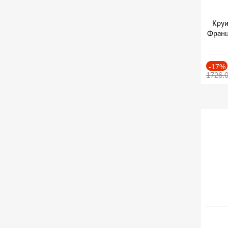
Круи
Франц
-17%
1726.