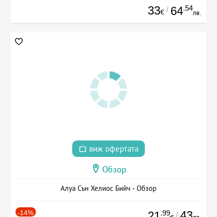
33
.54
64
/
€
лв.
виж офертата
Обзор
Алуа Сън Хелиос Бийч - Обзор
-14%
.99
43
21
/
лв.