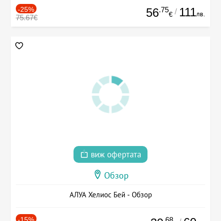
-25%
.75
111
56
/
лв.
€
75.67€
виж офертата
Обзор
АЛУА Хелиос Бей - Обзор
-15%
.68