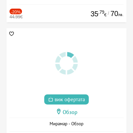
-20%
.79
70
35
/
лв.
€
44.99€
виж офертата
Обзор
Мирамар - Обзор