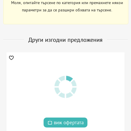
Моля, опитайте търсене по категория или премахнете някои
параметри за да се разшири обхвата на търсене.
Други изгодни предложения
виж офертата