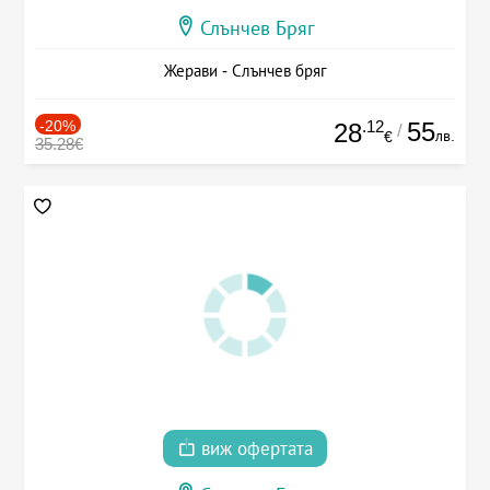
Слънчев Бряг
Жерави - Слънчев бряг
-20%
.12
55
28
/
лв.
€
35.28€
виж офертата