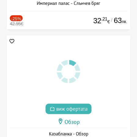
Империал палас - Слънчев бряг
-25%
.21
63
32
/
лв.
€
42.95€
виж офертата
Обзор
Казабланка - Обзор