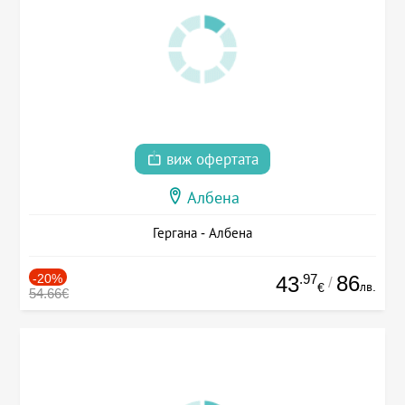
виж офертата
Албена
Гергана - Албена
-20%
.97
86
43
/
лв.
€
54.66€