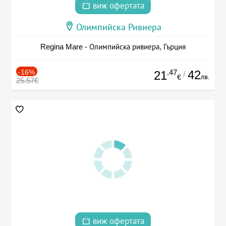
виж офертата
Олимпийска Ривиера
Regina Mare - Олимпийска ривиера, Гърция
-16%
.47
42
21
/
лв.
€
25.57€
виж офертата