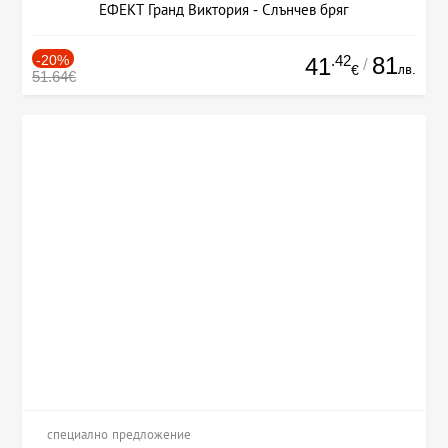
ЕФЕКТ Гранд Виктория - Слънчев бряг
-20%
.42
81
41
/
лв.
€
51.64€
специално предложение