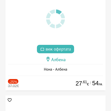
виж офертата
Албена
Нона - Албена
-25%
.61
54
27
/
лв.
€
37.02€