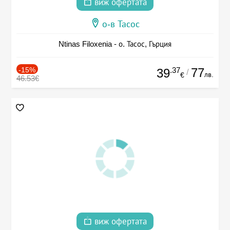
виж офертата
о-в Тасос
Ntinas Filoxenia - о. Тасос, Гърция
-15%
.37
77
39
/
лв.
€
46.53€
виж офертата