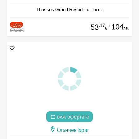
Thassos Grand Resort - о. Тасос
-15%
.17
104
53
/
лв.
€
62.38€
виж офертата
Слънчев Бряг