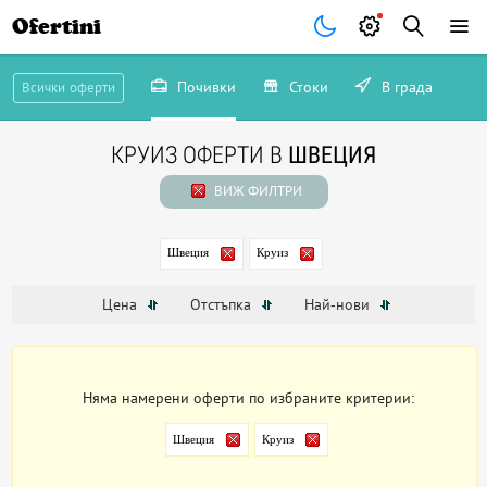
Ofertini
Почивки
Стоки
В града
Всички оферти
КРУИЗ ОФЕРТИ В
ШВЕЦИЯ
ВИЖ ФИЛТРИ
Швеция
Круиз
Цена
Отстъпка
Най-нови
Няма намерени оферти по избраните критерии:
Швеция
Круиз