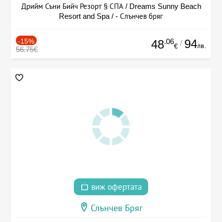
Дрийм Съни Бийч Резорт § СПА / Dreams Sunny Beach
Resort and Spa / - Слънчев бряг
-15%
.06
94
48
/
лв.
€
56.75€
виж офертата
Слънчев Бряг