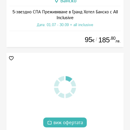
Банско
5-звездно СПА Преживяване в Гранд Хотел Банско с All
Inclusive
Дата: 01.07 - 30.09 + all inclusive
95
.80
185
/
€
лв.
виж офертата