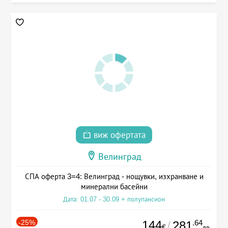
виж офертата
Велинград
СПА оферта 3=4: Велинград - нощувки, изхранване и
минерални басейни
Дата: 01.07 - 30.09 + полупансион
-25%
144
.64
281
/
€
лв.