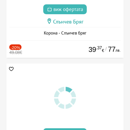
виж офертата
Слънчев Бряг
Корона - Слънчев бряг
-20%
.37
77
39
/
лв.
€
49.08€