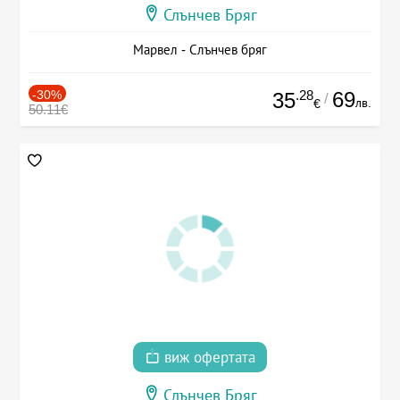
Слънчев Бряг
Марвел - Слънчев бряг
-30%
.28
69
35
/
лв.
€
50.11€
виж офертата
Слънчев Бряг