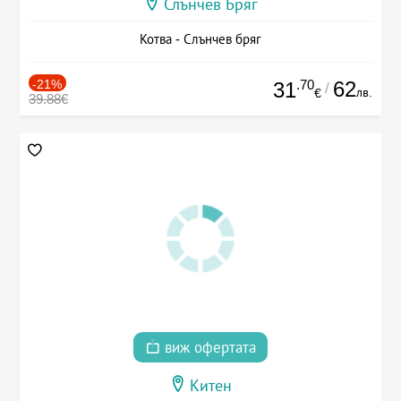
Слънчев Бряг
Котва - Слънчев бряг
-21%
.70
62
31
/
лв.
€
39.88€
виж офертата
Китен