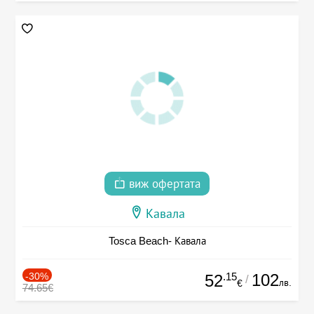
виж офертата
Кавала
Tosca Beach- Кавала
-30%
.15
102
52
/
лв.
€
74.65€