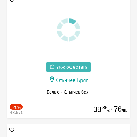
виж офертата
Слънчев Бряг
Белвю - Слънчев бряг
-20%
.86
76
38
/
лв.
€
48.57€