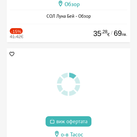
Обзор
СОЛ Луна Бей - Обзор
-15%
.28
69
35
/
лв.
€
41.42€
виж офертата
о-в Тасос