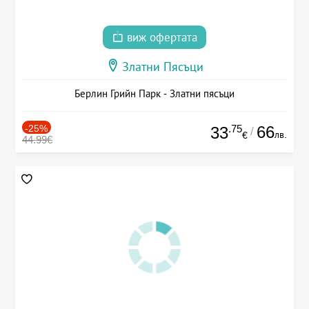
виж офертата
Златни Пясъци
Берлин Грийн Парк - Златни пясъци
-25%
.75
66
33
/
лв.
€
44.99€