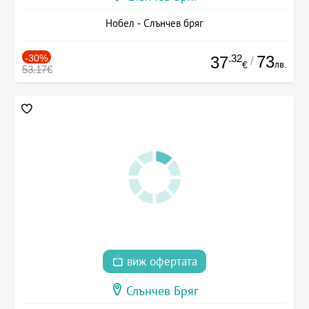
Нобел - Слънчев бряг
-30%
.32
73
37
/
лв.
€
53.17€
виж офертата
Слънчев Бряг