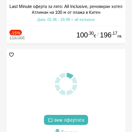
Last Minute оферта за лято: All Inclusive, реновиран хотел
Атлиман на 100 м от плажа в Китен
Дата: 01.06 - 29.09 + all inclusive
-15%
.30
.17
100
196
/
€
лв.
118.00€
виж офертата