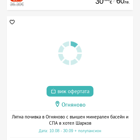
60
30
/
лв.
€
36.30€
виж офертата
Огняново
Лятна почивка в Огняново с външен минерален басейн и
СПА в хотел Шарков
Дата: 10.08 - 30.09 + полупансион