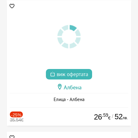
виж офертата
Албена
Елица - Албена
-25%
.59
52
26
/
лв.
€
35.54€