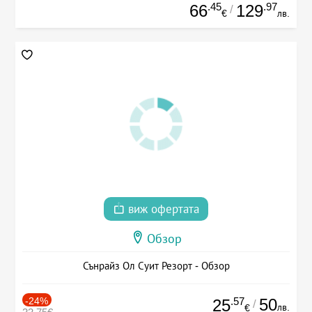
.45
.97
66
129
/
€
лв.
виж офертата
Обзор
Сънрайз Ол Суит Резорт - Обзор
-24%
.57
50
25
/
лв.
€