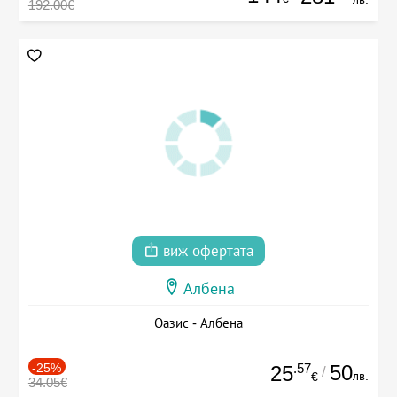
192.00€
виж офертата
Албена
Оазис - Албена
-25%
.57
50
25
/
лв.
€
34.05€