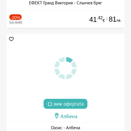
ЕФЕКТ Гранд Виктория - Слънчев бряг
-20%
.42
81
41
/
лв.
€
51.64€
виж офертата
Албена
Оазис - Албена