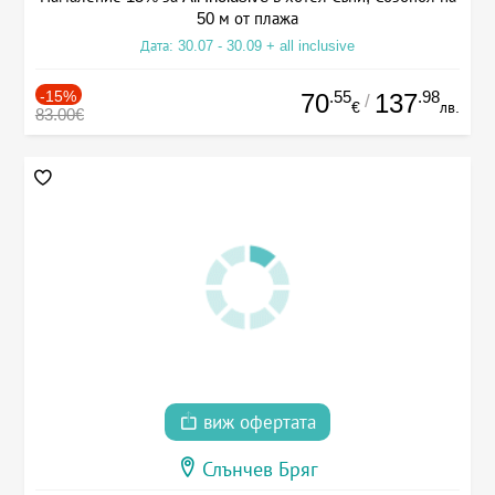
50 м от плажа
Дата: 30.07 - 30.09 + all inclusive
-15%
.55
.98
70
137
/
€
лв.
83.00€
виж офертата
Слънчев Бряг