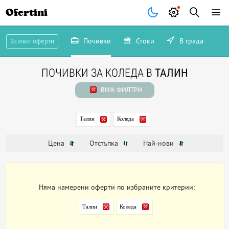
Ofertini
Почивки
Стоки
В града
Всички оферти
ПОЧИВКИ ЗА КОЛЕДА В
ТАЛИН
ВИЖ ФИЛТРИ
Талин
Коледа
Цена
Отстъпка
Най-нови
Няма намерени оферти по избраните критерии:
Талин
Коледа