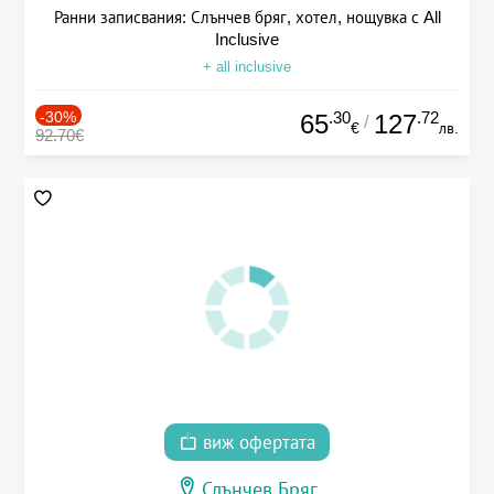
Ранни записвания: Слънчев бряг, хотел, нощувка с All
Inclusive
+ all inclusive
-30%
.30
.72
65
127
/
€
лв.
92.70€
виж офертата
Слънчев Бряг