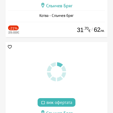
Слънчев Бряг
Котва - Слънчев бряг
-21%
.70
62
31
/
лв.
€
39.88€
виж офертата