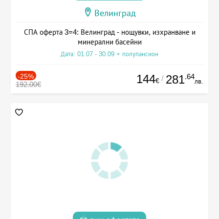
Велинград
СПА оферта 3=4: Велинград - нощувки, изхранване и
минерални басейни
Дата: 01.07 - 30.09 + полупансион
-25%
144
.64
281
/
€
лв.
192.00€