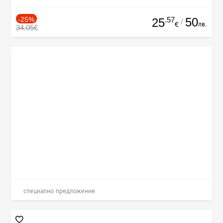
-25%
.57
50
25
/
лв.
€
34.05€
специално предложение