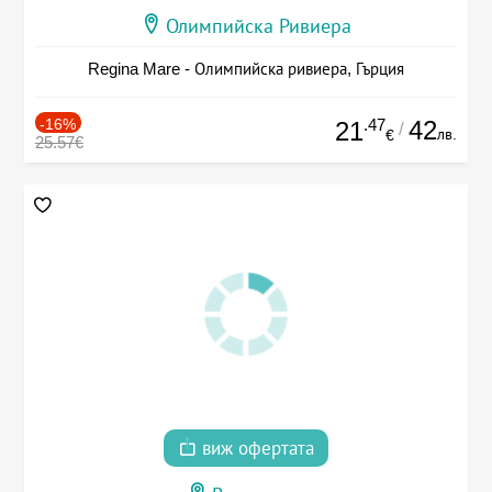
Олимпийска Ривиера
Regina Mare - Олимпийска ривиера, Гърция
-16%
.47
42
21
/
лв.
€
25.57€
виж офертата