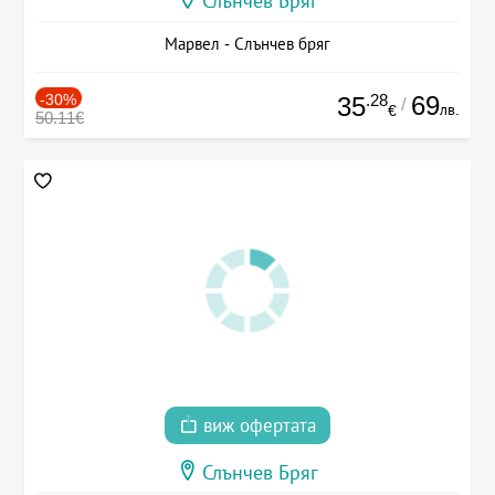
Слънчев Бряг
Марвел - Слънчев бряг
-30%
.28
69
35
/
лв.
€
50.11€
виж офертата
Слънчев Бряг