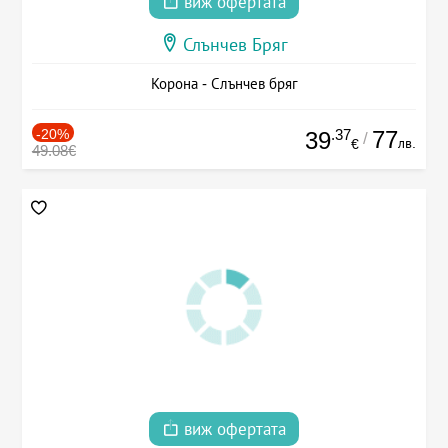
виж офертата
Слънчев Бряг
Корона - Слънчев бряг
-20%
.37
77
39
/
лв.
€
49.08€
виж офертата