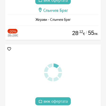
виж офертата
Слънчев Бряг
Жерави - Слънчев бряг
-20%
.12
55
28
/
лв.
€
35.28€
виж офертата