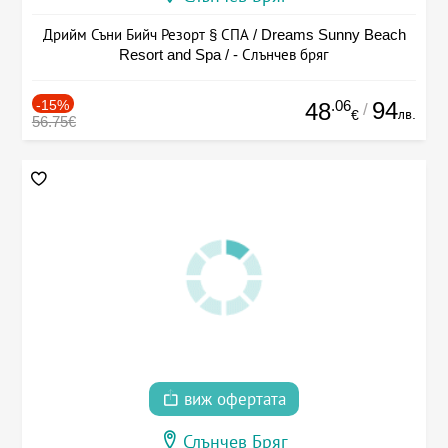
Дрийм Съни Бийч Резорт § СПА / Dreams Sunny Beach
Resort and Spa / - Слънчев бряг
-15%
.06
94
48
/
лв.
€
56.75€
виж офертата
Слънчев Бряг