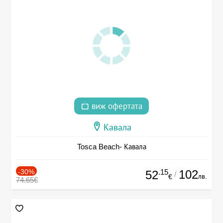
виж офертата
Кавала
Tosca Beach- Кавала
-30%
.15
102
52
/
лв.
€
74.65€