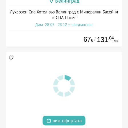
Велинград
Луксозен Спа Хотел във Велинград с Минерални Басейни
и СПА Пакет
Дата: 28.07 - 23.12 + полупансион
67
.04
131
/
€
лв.
виж офертата