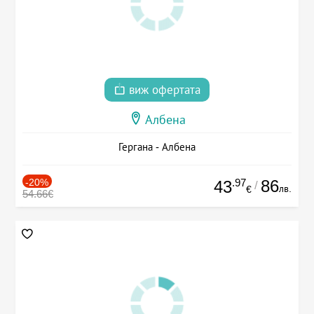
виж офертата
Албена
Гергана - Албена
-20%
.97
86
43
/
лв.
€
54.66€