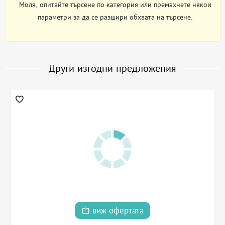
Моля, опитайте търсене по категория или премахнете някои
параметри за да се разшири обхвата на търсене.
Други изгодни предложения
виж офертата