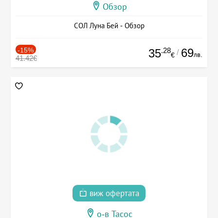
Обзор
СОЛ Луна Бей - Обзор
-15%
.28
69
35
/
лв.
€
41.42€
виж офертата
о-в Тасос