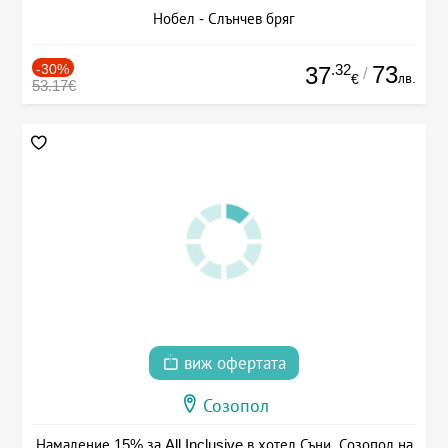
Нобел - Слънчев бряг
-30%
.32
73
37
/
лв.
€
53.17€
виж офертата
Созопол
Намаление 15% за All Inclusive в хотел Съни, Созопол на