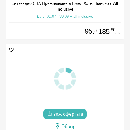
5-звездно СПА Преживяване в Гранд Хотел Банско с All
Inclusive
Дата: 01.07 - 30.09 + all inclusive
95
.80
185
/
€
лв.
виж офертата
Обзор