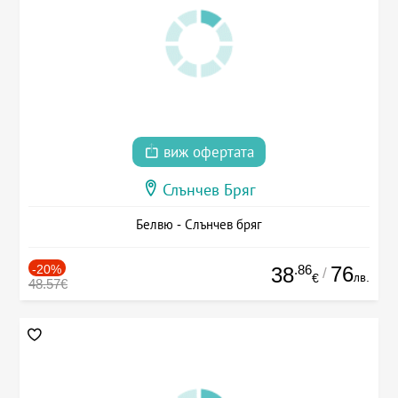
виж офертата
Слънчев Бряг
Белвю - Слънчев бряг
-20%
.86
76
38
/
лв.
€
48.57€