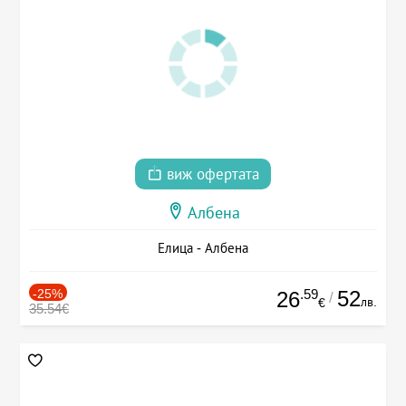
виж офертата
Албена
Елица - Албена
-25%
.59
52
26
/
лв.
€
35.54€