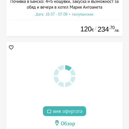
Почивка в Банско: 4=5 нощувки, закуска и възможност за
обяд и вечеря в хотел Мария Антоанета
Дата: 16.07 - 07.09 + полупансион
120
.70
234
/
€
лв.
виж офертата
Обзор