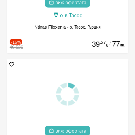
виж офертата
о-в Тасос
Ntinas Filoxenia - о. Тасос, Гърция
-15%
.37
77
39
/
лв.
€
46.53€
виж офертата