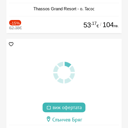
Thassos Grand Resort - о. Тасос
-15%
.17
104
53
/
лв.
€
62.38€
виж офертата
Слънчев Бряг