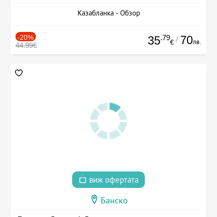
Казабланка - Обзор
-20%
.79
70
35
/
лв.
€
44.99€
виж офертата
Банско