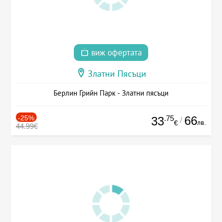
виж офертата
Златни Пясъци
Берлин Грийн Парк - Златни пясъци
-25%
.75
66
33
/
лв.
€
44.99€