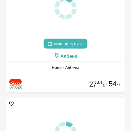
виж офертата
Албена
Нона - Албена
-25%
.61
54
27
/
лв.
€
37.02€