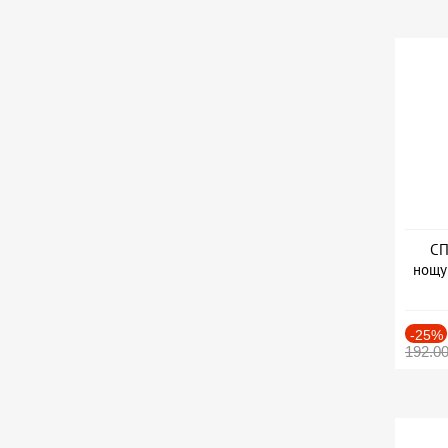
СП
нощу
Дат
-25%
192.0