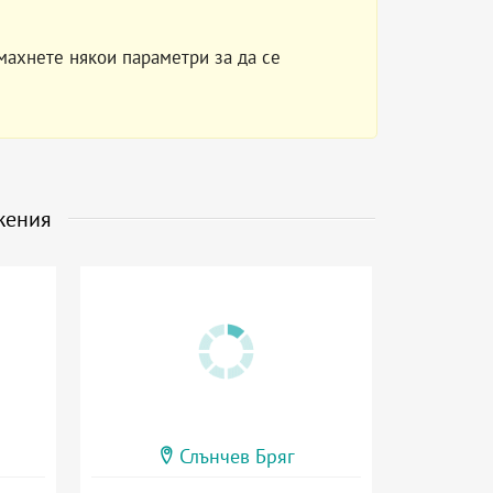
махнете някои параметри за да се
жения
Слънчев Бряг