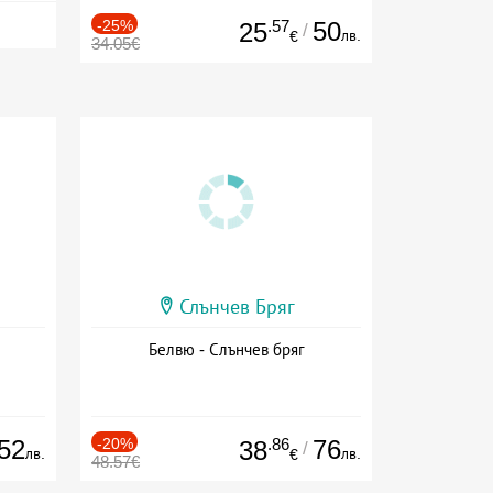
-25%
.57
50
25
/
лв.
€
34.05€
Слънчев Бряг
Белвю - Слънчев бряг
52
-20%
.86
76
38
/
лв.
лв.
€
48.57€