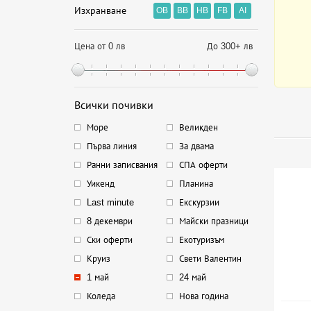
Изхранване
OB
BB
HB
FB
AI
Цена от 0 лв
До 300+ лв
Всички почивки
Море
Великден
Първа линия
За двама
Ранни записвания
СПА оферти
Уикенд
Планина
Last minute
Екскурзии
8 декември
Майски празници
Ски оферти
Екотуризъм
Круиз
Свети Валентин
1 май
24 май
Коледа
Нова година