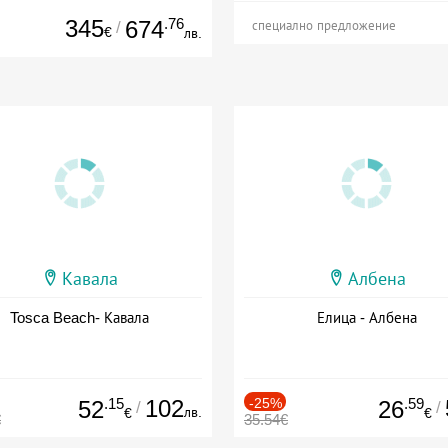
345
.76
674
/
специално предложение
€
лв.
Кавала
Албена
Tosca Beach- Кавала
Елица - Албена
.15
102
-25%
.59
52
26
/
/
лв.
€
€
€
35.54€