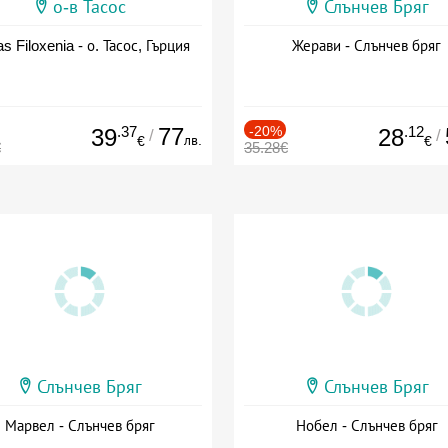
о-в Тасос
Слънчев Бряг
as Filoxenia - о. Тасос, Гърция
Жерави - Слънчев бряг
.37
77
-20%
.12
39
28
/
/
лв.
€
€
€
35.28€
Слънчев Бряг
Слънчев Бряг
Марвел - Слънчев бряг
Нобел - Слънчев бряг