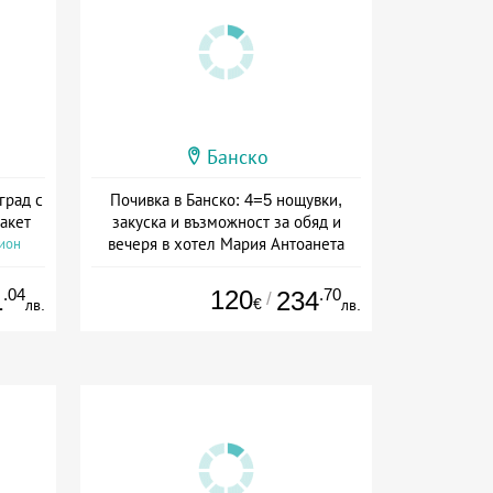
Банско
град с
Почивка в Банско: 4=5 нощувки,
акет
закуска и възможност за обяд и
вечеря в хотел Мария Антоанета
сион
Дата: 16.07 - 07.09 + полупансион
.04
120
.70
1
234
/
€
лв.
лв.