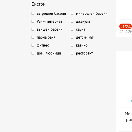
Екстри
вътрешен басейн
минерален басейн
Wi-Fi интернет
джакузи
-15%
външен басейн
сауна
41.42
парна баня
детски кът
фитнес
казино
дом. любимци
ресторант
Мин
ри