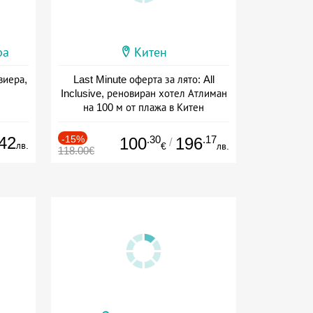
ра
Китен
виера,
Last Minute оферта за лято: All
Inclusive, реновиран хотел Атлиман
на 100 м от плажа в Китен
Дата: 01.06 - 29.09 + all inclusive
42
-15%
.30
.17
100
196
/
лв.
€
лв.
118.00€