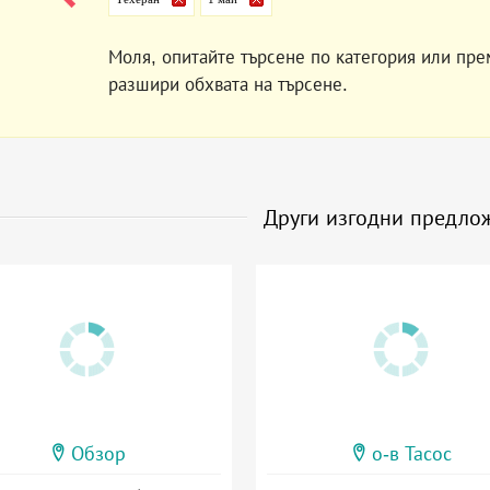
Моля, опитайте търсене по категория или пре
разшири обхвата на търсене.
Други изгодни предло
Обзор
о-в Тасос