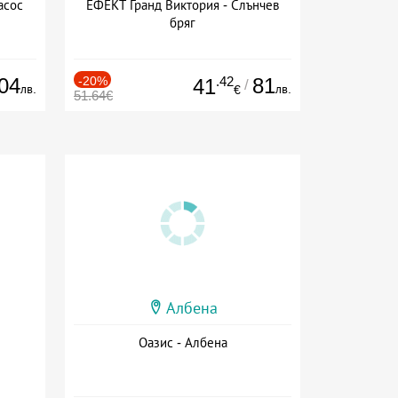
асос
ЕФЕКТ Гранд Виктория - Слънчев
бряг
04
-20%
.42
81
41
/
лв.
лв.
€
51.64€
Албена
Оазис - Албена