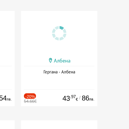
Албена
Гергана - Албена
54
-20%
.97
86
43
/
лв.
лв.
€
54.66€