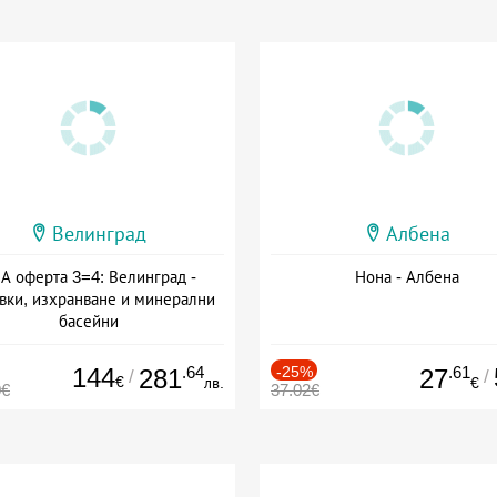
Велинград
Албена
А оферта 3=4: Велинград -
Нона - Албена
вки, изхранване и минерални
басейни
а: 01.07 - 30.09 + полупансион
144
.64
-25%
.61
281
27
/
/
€
лв.
€
0€
37.02€