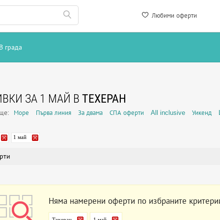
Любими оферти
В града
ВКИ ЗА 1 МАЙ В
ТЕХЕРАН
още:
Море
Първа линия
За двама
СПА оферти
All inclusive
Уикенд
1 май
рти
Няма намерени оферти по избраните критери
Техеран
1 май