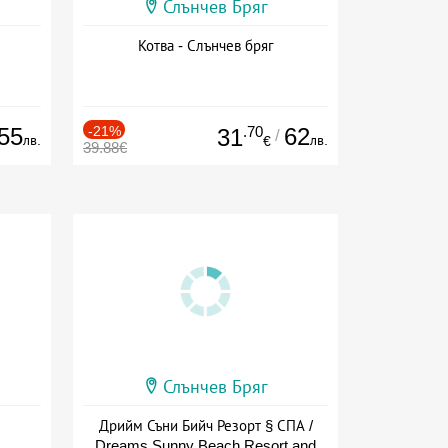
Слънчев Бряг
Котва - Слънчев бряг
55
-21%
.70
62
31
/
лв.
лв.
€
39.88€
Слънчев Бряг
Дрийм Съни Бийч Резорт § СПА /
Dreams Sunny Beach Resort and