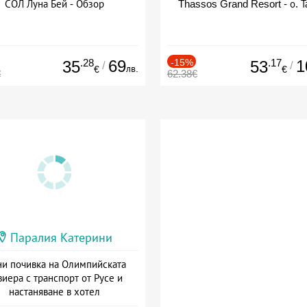
СОЛ Луна Бей - Обзор
Thassos Grand Resort - о. Т
.28
69
-15%
.17
1
35
53
/
/
лв.
€
€
€
62.38€
Паралия Катерини
и почивка на Олимпийската
виера с транспорт от Русе и
настаняване в хотел
Дата: 18.09 - 23.09 + закуска