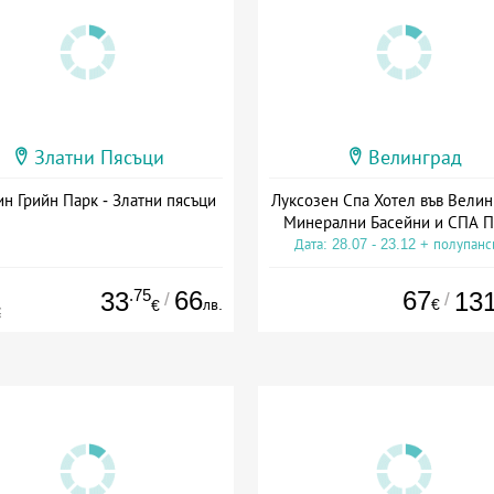
Златни Пясъци
Велинград
н Грийн Парк - Златни пясъци
Луксозен Спа Хотел във Велин
Минерални Басейни и СПА П
Дата: 28.07 - 23.12 + полупан
.75
66
67
33
13
/
/
лв.
€
€
€