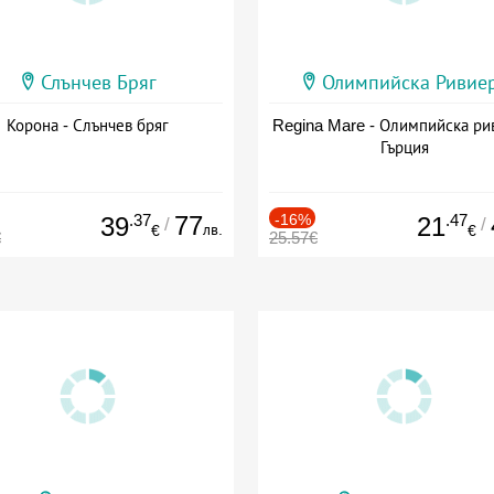
Слънчев Бряг
Олимпийска Ривие
Корона - Слънчев бряг
Regina Mare - Олимпийска ри
Гърция
.37
77
-16%
.47
39
21
/
/
лв.
€
€
€
25.57€