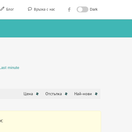
Блог
Връзка с нас
Dark
Last minute
Цена
Отстъпка
Най-нови
и: