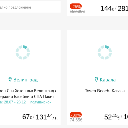
-25%
144
28
/
ално предложение
€
192.00€
Велинград
Кавала
зен Спа Хотел във Велинград с
Tosca Beach- Кавала
ерални Басейни и СПА Пакет
а: 28.07 - 23.12 + полупансион
67
.04
-30%
.15
1
131
52
/
/
€
лв.
€
74.65€