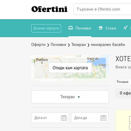
Ofertini
Почивки
Стоки
Всички оферти
Оферти
Почивки
Техеран
минерален басейн
❯
❯
❯
ХОТЕ
Вижте 
Отиди към картата
Техеран
0 офе
Техеран