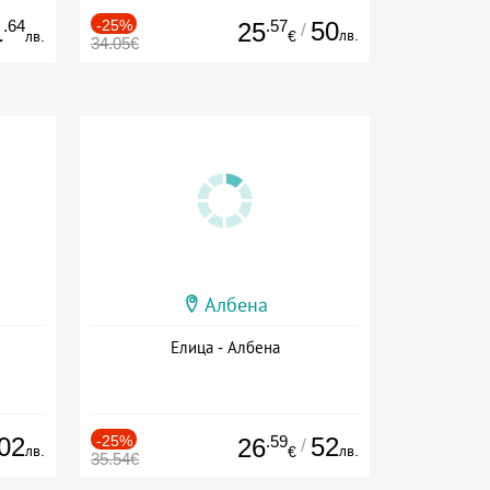
.64
-25%
.57
50
1
25
/
лв.
лв.
€
34.05€
Албена
Елица - Албена
02
-25%
.59
52
26
/
лв.
лв.
€
35.54€