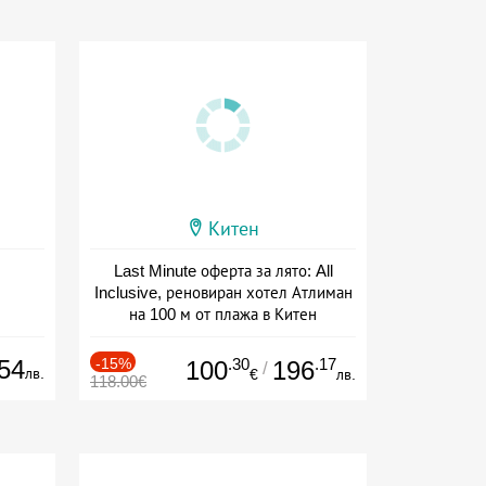
Китен
Last Minute оферта за лято: All
Inclusive, реновиран хотел Атлиман
на 100 м от плажа в Китен
Дата: 01.06 - 29.09 + all inclusive
54
-15%
.30
.17
100
196
/
лв.
€
лв.
118.00€