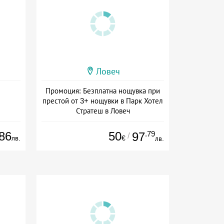
Ловеч
Промоция: Безплатна нощувка при
престой от 3+ нощувки в Парк Хотел
Стратеш в Ловеч
Дата: 14.05 - 01.10 + полупансион
86
50
.79
97
/
лв.
€
лв.