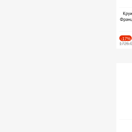
Круи
Франц
-17%
1726.