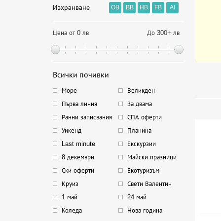
Изхранване
OB
BB
HB
FB
AI
Цена от 0 лв
До 300+ лв
Всички почивки
Море
Великден
Първа линия
За двама
Ранни записвания
СПА оферти
Уикенд
Планина
Last minute
Екскурзии
8 декември
Майски празници
Ски оферти
Екотуризъм
Круиз
Свети Валентин
1 май
24 май
Коледа
Нова година