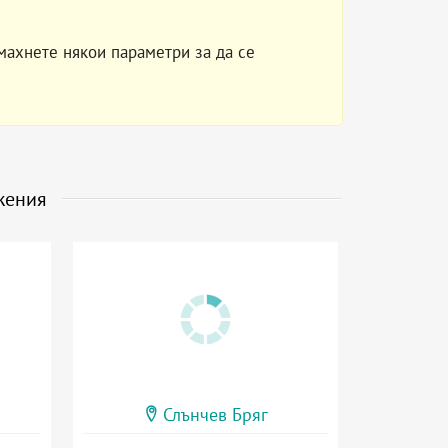
махнете някои параметри за да се
жения
Слънчев Бряг