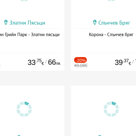
Златни Пясъци
Слънчев Бряг
н Грийн Парк - Златни пясъци
Корона - Слънчев бряг
.75
66
-20%
.37
33
39
/
/
лв.
€
€
€
49.08€