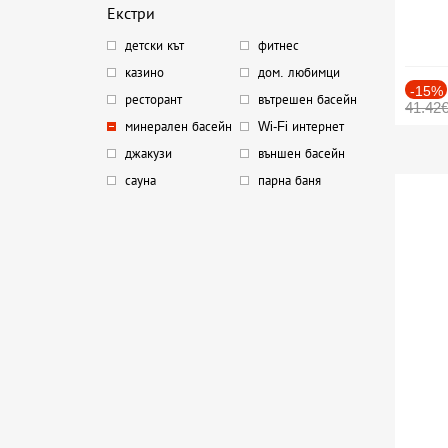
Екстри
детски кът
фитнес
казино
дом. любимци
-15%
ресторант
вътрешен басейн
41.42
минерален басейн
Wi-Fi интернет
джакузи
външен басейн
сауна
парна баня