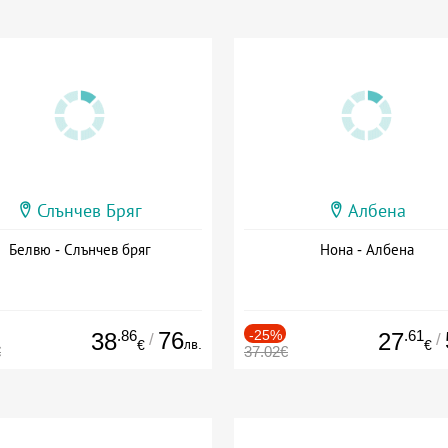
Слънчев Бряг
Албена
Белвю - Слънчев бряг
Нона - Албена
.86
76
-25%
.61
38
27
/
/
лв.
€
€
€
37.02€