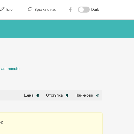
Блог
Връзка с нас
Dark
Last minute
Цена
Отстъпка
Най-нови
и: