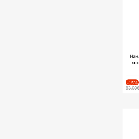
Нама
хот
Дат
-15%
83.00