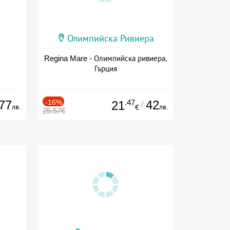
Олимпийска Ривиера
Regina Mare - Олимпийска ривиера,
Гърция
77
-16%
.47
42
21
/
лв.
лв.
€
25.57€