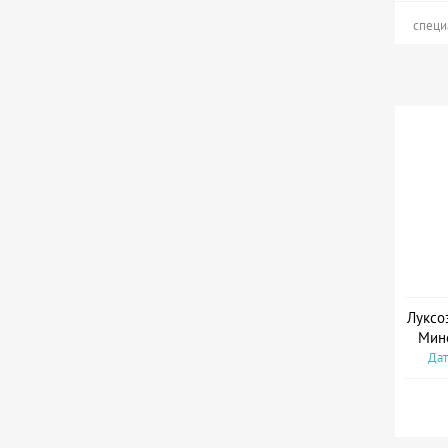
специ
Луксо
Мин
Дат