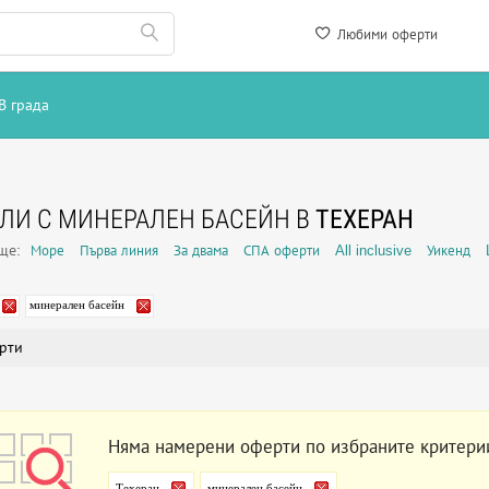
Любими оферти
В града
ЛИ С МИНЕРАЛЕН БАСЕЙН В
ТЕХЕРАН
още:
Море
Първа линия
За двама
СПА оферти
All inclusive
Уикенд
минерален басейн
рти
Няма намерени оферти по избраните критери
Техеран
минерален басейн