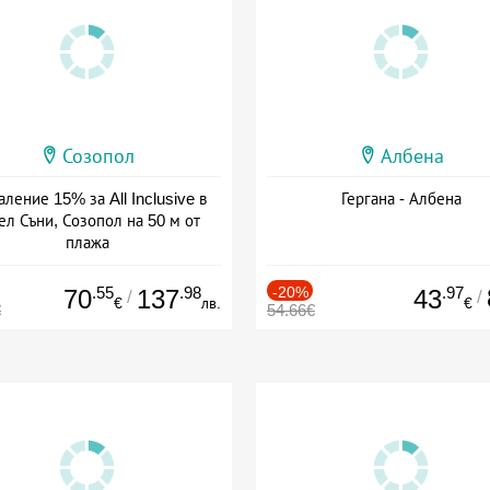
Созопол
Албена
ление 15% за All Inclusive в
Гергана - Албена
ел Съни, Созопол на 50 м от
плажа
а: 30.07 - 30.09 + all inclusive
.55
.98
-20%
.97
70
137
43
/
/
€
лв.
€
€
54.66€