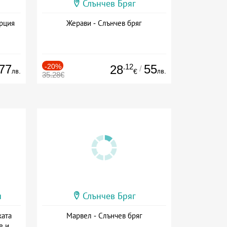
Слънчев Бряг
ърция
Жерави - Слънчев бряг
77
-20%
.12
55
28
/
лв.
лв.
€
35.28€
и
Слънчев Бряг
ката
Марвел - Слънчев бряг
е и