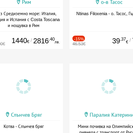
Рим
о-в Тасос
з Средиземно море: Италия,
Ntinas Filoxenia - о. Тасос, Г
ия и Испания с Costa Toscana
и нощувка в Рим
+ пълен пансион
1440
.40
-15%
.37
2816
39
/
/
€
лв.
€
00€
46.53€
Слънчев Бряг
Паралия Катерин
Котва - Слънчев бряг
Мини почивка на Олимпийс
ривиера с транспорт от Рус