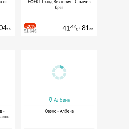
асос
ЕФЕКТ Гранд Виктория - Слънчев
бряг
04
-20%
.42
81
41
/
лв.
лв.
€
51.64€
Албена
д -
Оазис - Албена
рални
сион