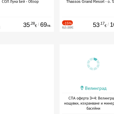
СОЛ Луна Бей - Обзор
Thassos Grand Resort - о. Т
.28
69
-15%
.17
1
35
53
/
/
лв.
€
€
€
62.38€
Велинград
СПА оферта 3=4: Велингра
нощувки, изхранване и мине
басейни
Дата: 01.07 - 30.09 + полупан