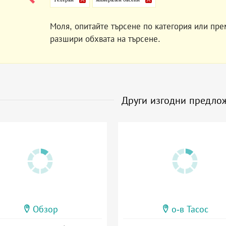
Моля, опитайте търсене по категория или пре
разшири обхвата на търсене.
Други изгодни предло
Обзор
о-в Тасос