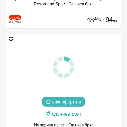
Resort and Spa / - Слънчев бряг
-15%
.06
94
48
/
лв.
€
56.75€
виж офертата
Слънчев Бряг
Империал палас - Слънчев бряг