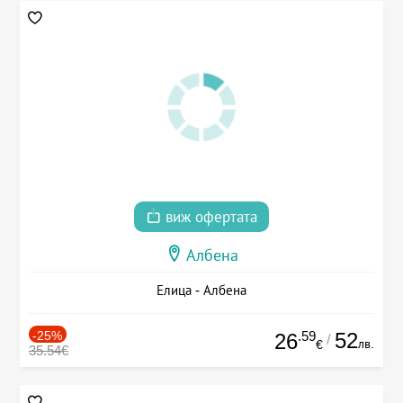
виж офертата
Албена
Елица - Албена
-25%
.59
52
26
/
лв.
€
35.54€