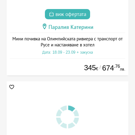
виж офертата
Паралия Катерини
Мини почивка на Олимпийската ривиера с транспорт от
Русе и настаняване в хотел
Дата: 18.09 - 23.09 + закуска
345
.76
674
/
€
лв.