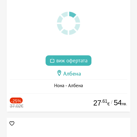
виж офертата
Албена
Нона - Албена
-25%
.61
54
27
/
лв.
€
37.02€