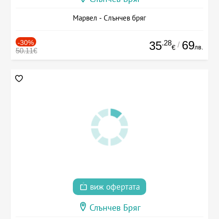
Марвел - Слънчев бряг
-30%
.28
69
35
/
лв.
€
50.11€
виж офертата
Слънчев Бряг