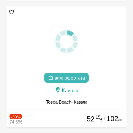
виж офертата
Кавала
Tosca Beach- Кавала
-30%
.15
102
52
/
лв.
€
74.65€