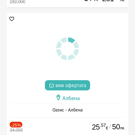
192.00€
виж офертата
Албена
Оазис - Албена
-25%
.57
50
25
/
лв.
€
34.05€