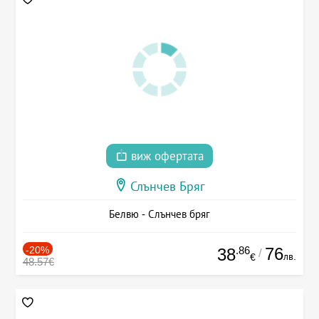
виж офертата
Слънчев Бряг
Белвю - Слънчев бряг
-20%
.86
76
38
/
лв.
€
48.57€