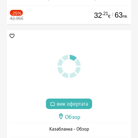
-25%
.21
63
32
/
лв.
€
42.95€
виж офертата
Обзор
Казабланка - Обзор