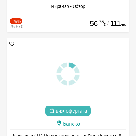
Мирамар - Обзор
-25%
.75
111
56
/
лв.
€
75.67€
виж офертата
Банско
5-звездно СПА Преживяване в Гранд Хотел Банско с All