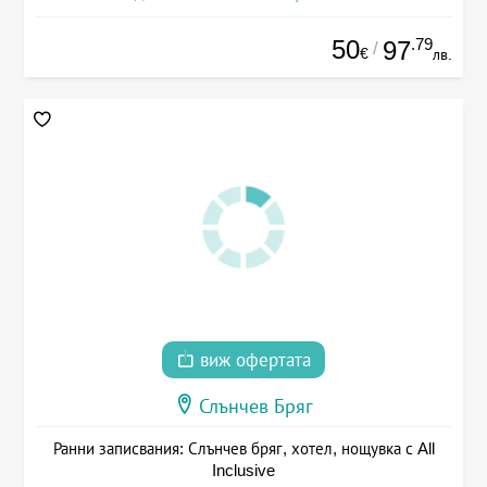
50
.79
97
/
€
лв.
виж офертата
Слънчев Бряг
Ранни записвания: Слънчев бряг, хотел, нощувка с All
Inclusive