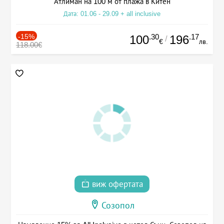
Атлиман на 100 м от плажа в Китен
Дата: 01.06 - 29.09 + all inclusive
-15%
.30
.17
100
196
/
€
лв.
118.00€
виж офертата
Созопол