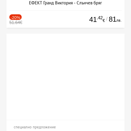
ЕФЕКТ Гранд Виктория - Слънчев бряг
-20%
.42
81
41
/
лв.
€
51.64€
специално предложение