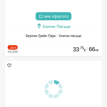
виж офертата
Златни Пясъци
Берлин Грийн Парк - Златни пясъци
-25%
.75
66
33
/
лв.
€
44.99€