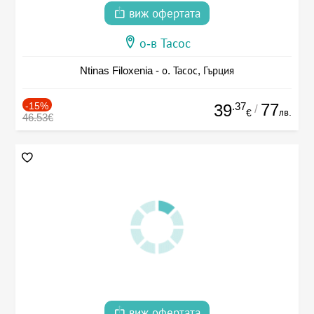
виж офертата
о-в Тасос
Ntinas Filoxenia - о. Тасос, Гърция
-15%
.37
77
39
/
лв.
€
46.53€
виж офертата