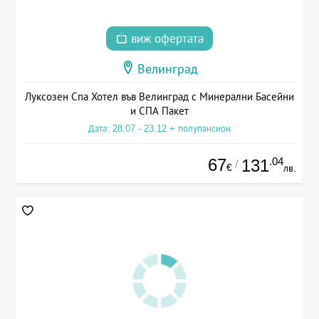
виж офертата
Велинград
Луксозен Спа Хотел във Велинград с Минерални Басейни
и СПА Пакет
Дата: 28.07 - 23.12 + полупансион
67
.04
131
/
€
лв.