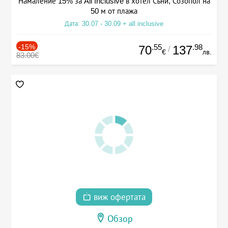
Намаление 15% за All Inclusive в хотел Съни, Созопол на
50 м от плажа
Дата: 30.07 - 30.09 + all inclusive
-15%
.55
.98
70
137
/
€
лв.
83.00€
виж офертата
Обзор