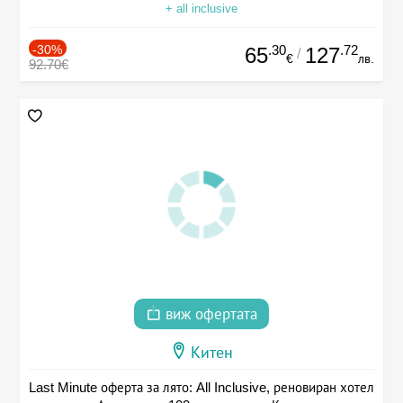
+ all inclusive
-30%
.30
.72
65
127
/
€
лв.
92.70€
виж офертата
Китен
Last Minute оферта за лято: All Inclusive, реновиран хотел