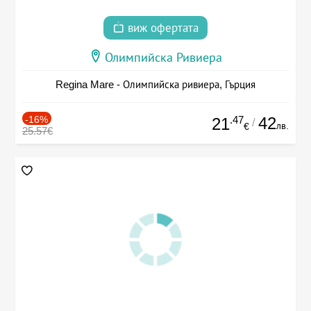
виж офертата
Олимпийска Ривиера
Regina Mare - Олимпийска ривиера, Гърция
-16%
.47
42
21
/
лв.
€
25.57€