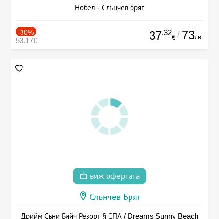
Нобел - Слънчев бряг
-30%
.32
73
37
/
лв.
€
53.17€
виж офертата
Слънчев Бряг
Дрийм Съни Бийч Резорт § СПА / Dreams Sunny Beach