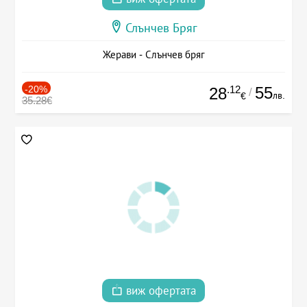
Слънчев Бряг
Жерави - Слънчев бряг
-20%
.12
55
28
/
лв.
€
35.28€
виж офертата