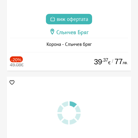
виж офертата
Слънчев Бряг
Корона - Слънчев бряг
-20%
.37
77
39
/
лв.
€
49.08€