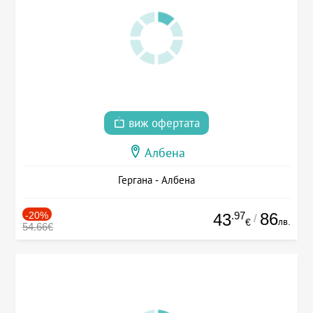
виж офертата
Албена
Гергана - Албена
-20%
.97
86
43
/
лв.
€
54.66€