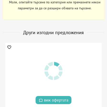
Моля, опитайте търсене по категория или премахнете някои
параметри за да се разшири обхвата на търсене.
Други изгодни предложения
виж офертата