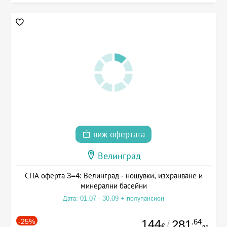
виж офертата
Велинград
СПА оферта 3=4: Велинград - нощувки, изхранване и
минерални басейни
Дата: 01.07 - 30.09 + полупансион
-25%
144
.64
281
/
€
лв.