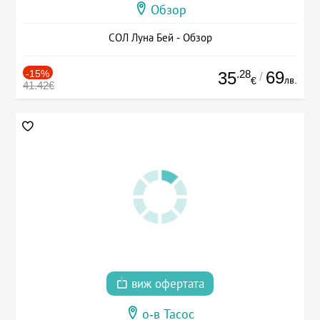
Обзор
СОЛ Луна Бей - Обзор
-15%
.28
69
35
/
лв.
€
41.42€
виж офертата
о-в Тасос