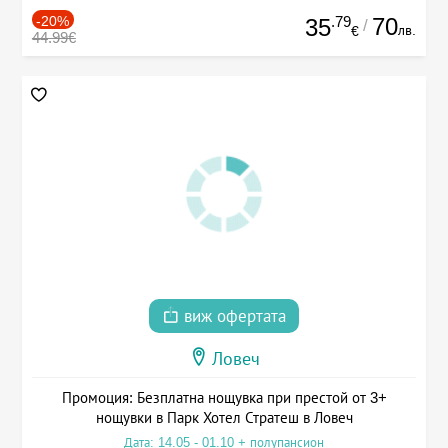
-20%
.79
70
35
/
лв.
€
44.99€
виж офертата
Ловеч
Промоция: Безплатна нощувка при престой от 3+
нощувки в Парк Хотел Стратеш в Ловеч
Дата: 14.05 - 01.10 + полупансион