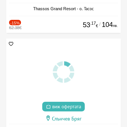
Thassos Grand Resort - о. Тасос
-15%
.17
104
53
/
лв.
€
62.38€
виж офертата
Слънчев Бряг