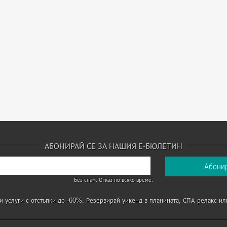
АБОНИРАЙ СЕ ЗА НАШИЯ Е-БЮЛЕТИН
Без спам. Отказ по всяко време.
 услуги с отстъпки до -60%. Резервирай уикенд в планината, СПА релакс ил