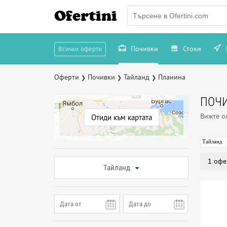
Ofertini
Почивки
Стоки
Всички оферти
Оферти
Почивки
Тайланд
Планина
❯
❯
❯
ПОЧИ
Вижте 
Отиди към картата
Тайланд
1 офе
Тайланд