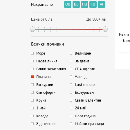
Изхранване
OB
BB
HB
FB
AI
Цена от 0 лв
До 300+ лв
Екзот
бил
Всички почивки
Дат
Море
Великден
Първа линия
За двама
Ранни записвания
СПА оферти
Планина
Уикенд
Екскурзии
Last minute
Ски оферти
Екотуризъм
Круиз
Свети Валентин
1 май
24 май
Коледа
Нова година
8 декември
Майски празници