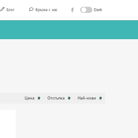
Блог
Връзка с нас
Dark
Цена
Отстъпка
Най-нови