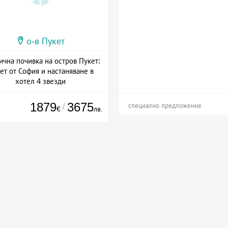
о-в Пукет
ична почивка на остров Пукет:
ет от София и настаняване в
хотел 4 звезди
а: 14.09 - 03.01 + полупансион
1879
3675
/
специално предложение
€
лв.