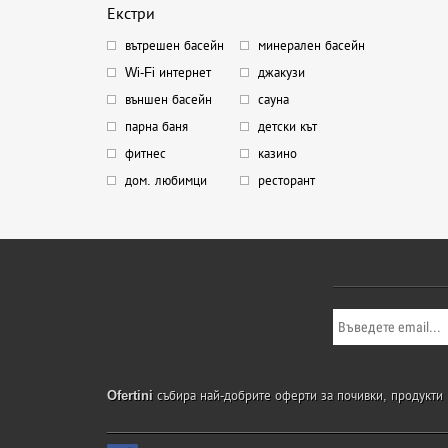
Екстри
вътрешен басейн
минерален басейн
Wi-Fi интернет
джакузи
външен басейн
сауна
парна баня
детски кът
фитнес
казино
дом. любимци
ресторант
Ofertini
събира най-добрите оферти за почивки, продукти и