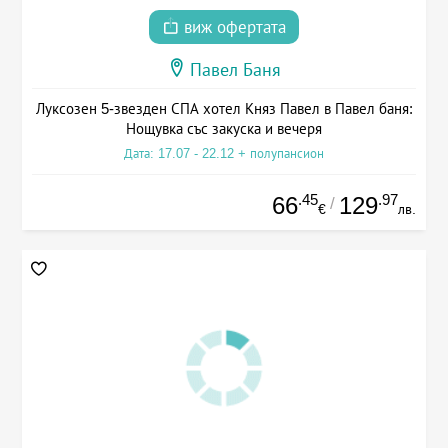
виж офертата
Павел Баня
Луксозен 5-звезден СПА хотел Княз Павел в Павел баня:
Нощувка със закуска и вечеря
Дата: 17.07 - 22.12 + полупансион
.45
.97
66
129
/
€
лв.