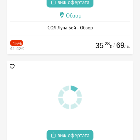
виж офертата
Обзор
СОЛ Луна Бей - Обзор
-15%
.28
69
35
/
лв.
€
41.42€
виж офертата