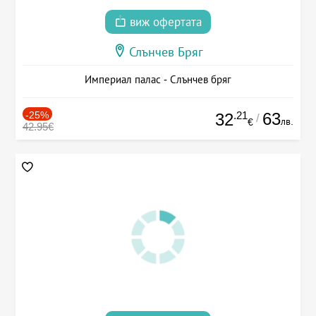
виж офертата
Слънчев Бряг
Империал палас - Слънчев бряг
-25%
.21
63
32
/
лв.
€
42.95€