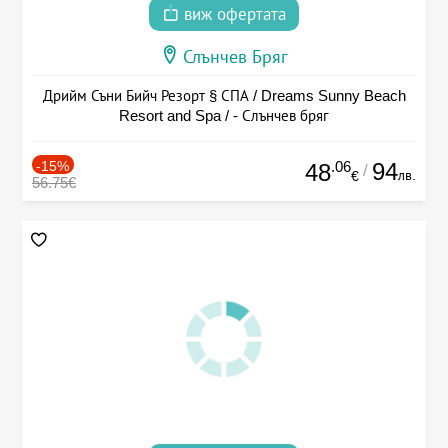
виж офертата
Слънчев Бряг
Дрийм Съни Бийч Резорт § СПА / Dreams Sunny Beach
Resort and Spa / - Слънчев бряг
-15%
.06
94
48
/
лв.
€
56.75€