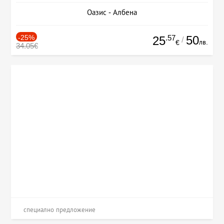
Оазис - Албена
-25%
.57
50
25
/
лв.
€
34.05€
специално предложение