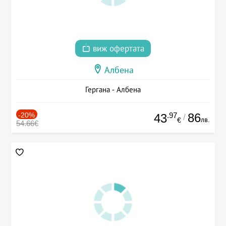
виж офертата
Албена
Гергана - Албена
-20%
.97
86
43
/
лв.
€
54.66€