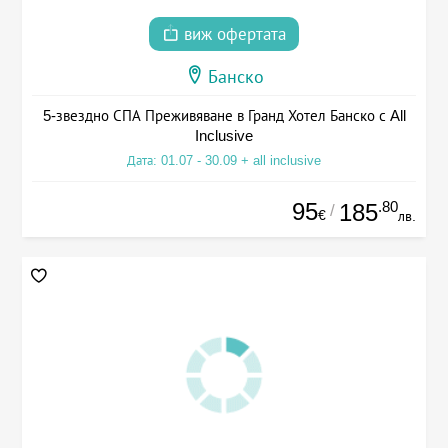
виж офертата
Банско
5-звездно СПА Преживяване в Гранд Хотел Банско с All
Inclusive
Дата: 01.07 - 30.09 + all inclusive
95
.80
185
/
€
лв.