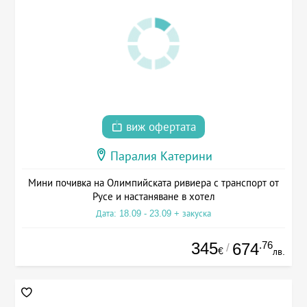
виж офертата
Паралия Катерини
Мини почивка на Олимпийската ривиера с транспорт от
Русе и настаняване в хотел
Дата: 18.09 - 23.09 + закуска
345
.76
674
/
€
лв.