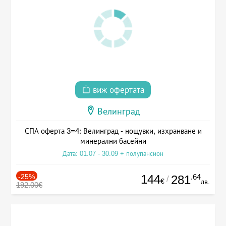
виж офертата
Велинград
СПА оферта 3=4: Велинград - нощувки, изхранване и
минерални басейни
Дата: 01.07 - 30.09 + полупансион
-25%
144
.64
281
/
€
лв.
192.00€