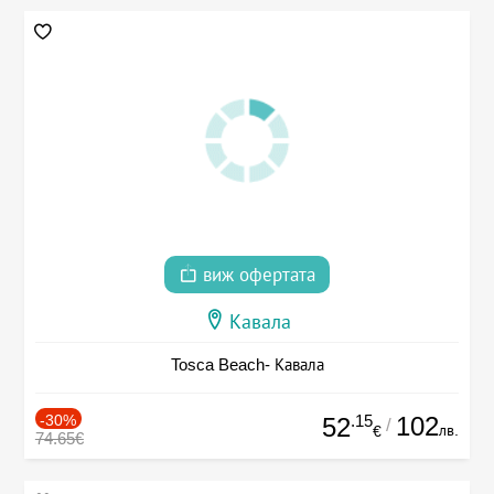
виж офертата
Кавала
Tosca Beach- Кавала
-30%
.15
102
52
/
лв.
€
74.65€