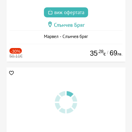
виж офертата
Слънчев Бряг
Марвел - Слънчев бряг
-30%
.28
69
35
/
лв.
€
50.11€