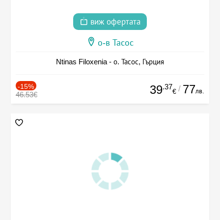
виж офертата
о-в Тасос
Ntinas Filoxenia - о. Тасос, Гърция
-15%
.37
77
39
/
лв.
€
46.53€