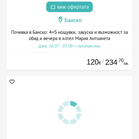
виж офертата
Банско
Почивка в Банско: 4=5 нощувки, закуска и възможност за
обяд и вечеря в хотел Мария Антоанета
Дата: 16.07 - 07.09 + полупансион
120
.70
234
/
€
лв.