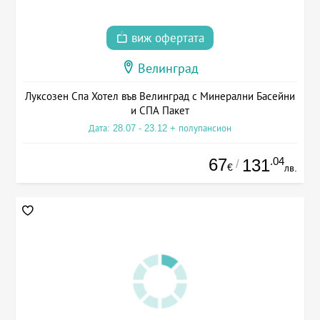
виж офертата
Велинград
Луксозен Спа Хотел във Велинград с Минерални Басейни
и СПА Пакет
Дата: 28.07 - 23.12 + полупансион
67
.04
131
/
€
лв.