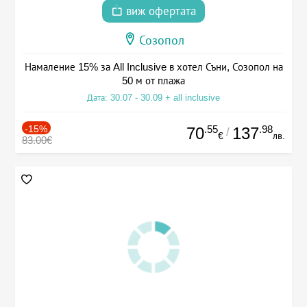
виж офертата
Созопол
Намаление 15% за All Inclusive в хотел Съни, Созопол на
50 м от плажа
Дата: 30.07 - 30.09 + all inclusive
-15%
.55
.98
70
137
/
€
лв.
83.00€