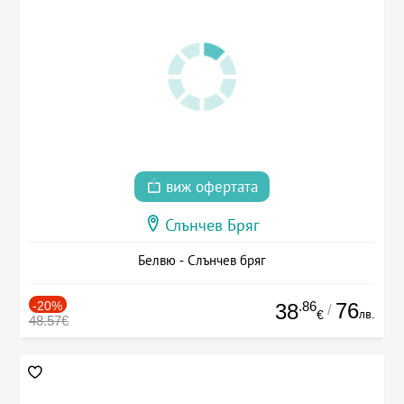
виж офертата
Слънчев Бряг
Белвю - Слънчев бряг
-20%
.86
76
38
/
лв.
€
48.57€