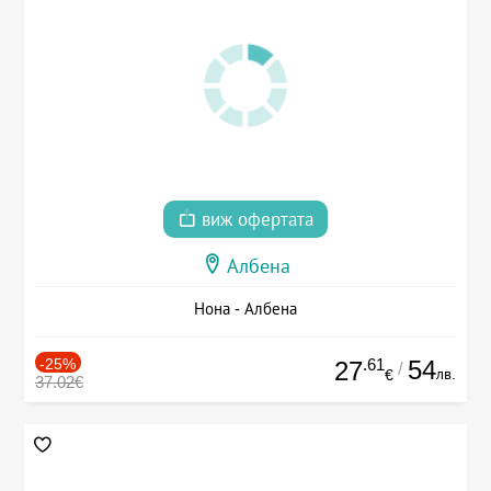
виж офертата
Албена
Нона - Албена
-25%
.61
54
27
/
лв.
€
37.02€