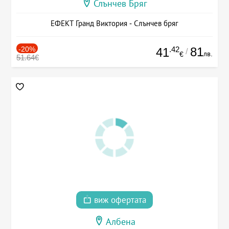
Слънчев Бряг
ЕФЕКТ Гранд Виктория - Слънчев бряг
-20%
.42
81
41
/
лв.
€
51.64€
виж офертата
Албена