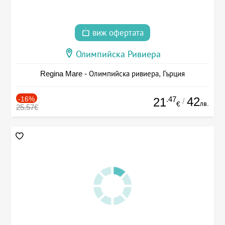
виж офертата
Олимпийска Ривиера
Regina Mare - Олимпийска ривиера, Гърция
-16%
.47
42
21
/
лв.
€
25.57€