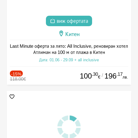
виж офертата
Китен
Last Minute оферта за лято: All Inclusive, реновиран хотел
Атлиман на 100 м от плажа в Китен
Дата: 01.06 - 29.09 + all inclusive
-15%
.30
.17
100
196
/
€
лв.
118.00€