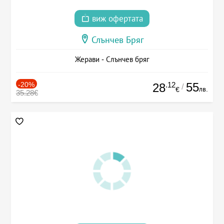
виж офертата
Слънчев Бряг
Жерави - Слънчев бряг
-20%
.12
55
28
/
лв.
€
35.28€