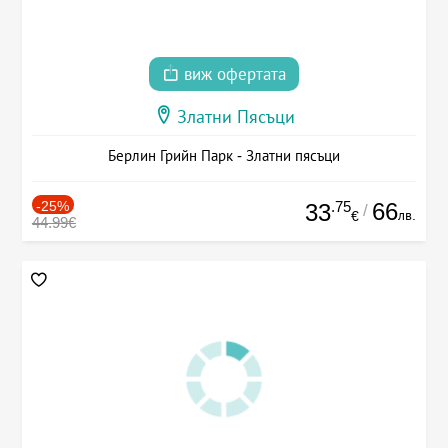
виж офертата
Златни Пясъци
Берлин Грийн Парк - Златни пясъци
-25%
.75
66
33
/
лв.
€
44.99€