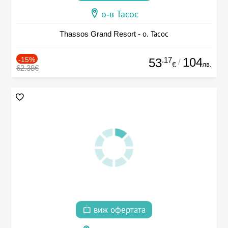
о-в Тасос
Thassos Grand Resort - о. Тасос
-15%
.17
104
53
/
лв.
€
62.38€
виж офертата