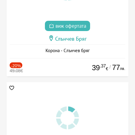
виж офертата
Слънчев Бряг
Корона - Слънчев бряг
-20%
.37
77
39
/
лв.
€
49.08€