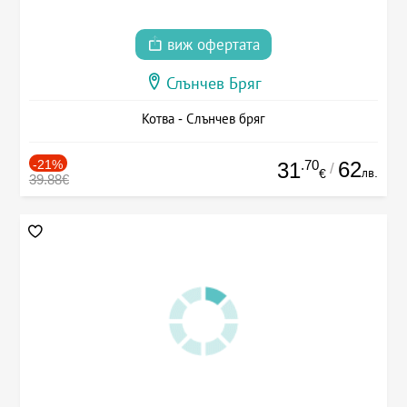
виж офертата
Слънчев Бряг
Котва - Слънчев бряг
-21%
.70
62
31
/
лв.
€
39.88€