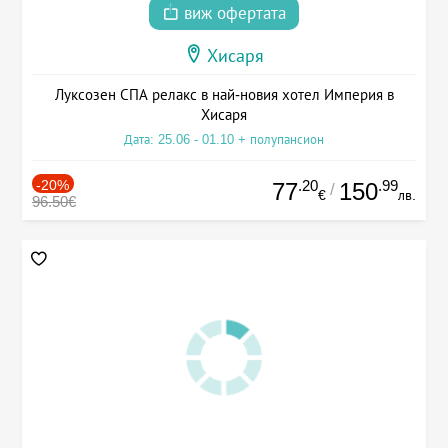
виж офертата
Хисаря
Луксозен СПА релакс в най-новия хотел Империя в
Хисаря
Дата: 25.06 - 01.10 + полупансион
-20%
.20
.99
77
150
/
€
лв.
96.50€