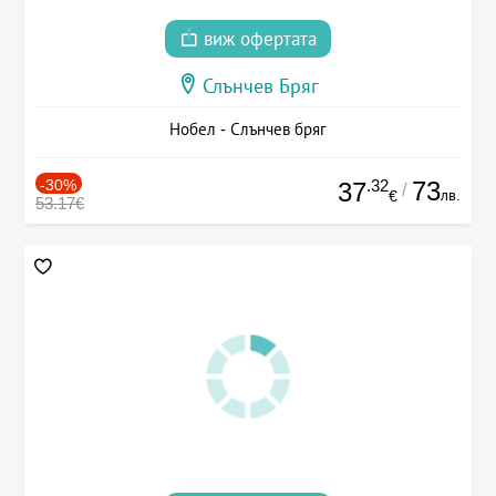
виж офертата
Слънчев Бряг
Нобел - Слънчев бряг
-30%
.32
73
37
/
лв.
€
53.17€