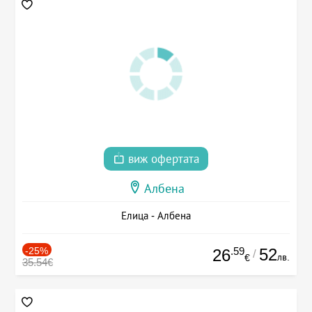
виж офертата
Албена
Елица - Албена
-25%
.59
52
26
/
лв.
€
35.54€