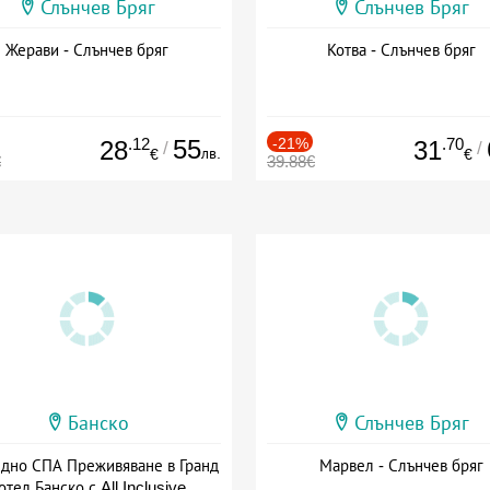
Слънчев Бряг
Слънчев Бряг
Жерави - Слънчев бряг
Котва - Слънчев бряг
.12
55
-21%
.70
28
31
/
/
лв.
€
€
€
39.88€
Банско
Слънчев Бряг
здно СПА Преживяване в Гранд
Марвел - Слънчев бряг
отел Банско с All Inclusive