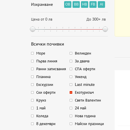
Изхранване
OB
BB
HB
FB
AI
Цена от 0 лв
До 300+ лв
Всички почивки
Море
Великден
Първа линия
За двама
Ранни записвания
СПА оферти
Планина
Уикенд
Екскурзии
Last minute
Ски оферти
Екотуризъм
Круиз
Свети Валентин
1 май
24 май
Коледа
Нова година
8 декември
Майски празници