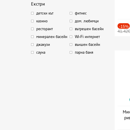
Екстри
детски кът
фитнес
казино
дом. любимци
-15%
ресторант
вътрешен басейн
41.42
минерален басейн
Wi-Fi интернет
джакузи
външен басейн
сауна
парна баня
Мин
ри