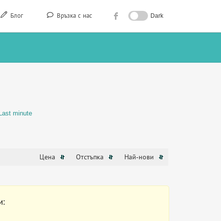
Блог
Връзка с нас
Dark
С
Last minute
Цена
Отстъпка
Най-нови
и: