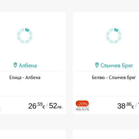
Албена
Слънчев Бряг
Елица - Албена
Белвю - Слънчев бряг
.59
52
-20%
.86
26
38
/
/
лв.
€
€
€
48.57€