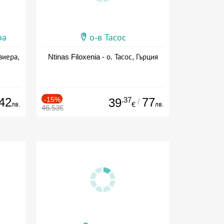
ра
о-в Тасос
виера,
Ntinas Filoxenia - о. Тасос, Гърция
42
-15%
.37
77
39
/
лв.
лв.
€
46.53€