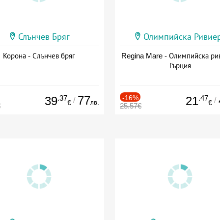
Слънчев Бряг
Олимпийска Ривие
Корона - Слънчев бряг
Regina Mare - Олимпийска ри
Гърция
.37
77
-16%
.47
39
21
/
/
лв.
€
€
€
25.57€