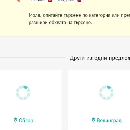
Моля, опитайте търсене по категория или пре
разшири обхвата на търсене.
Други изгодни предло
Обзор
Велинград