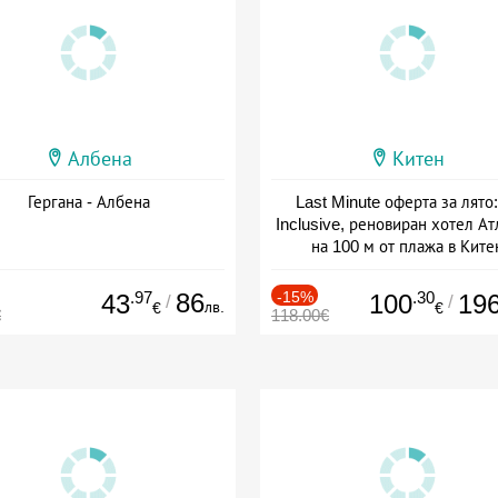
Албена
Китен
Гергана - Албена
Last Minute оферта за лято: 
Inclusive, реновиран хотел А
на 100 м от плажа в Ките
Дата: 01.06 - 29.09 + all inclus
.97
86
-15%
.30
43
100
19
/
/
лв.
€
€
€
118.00€