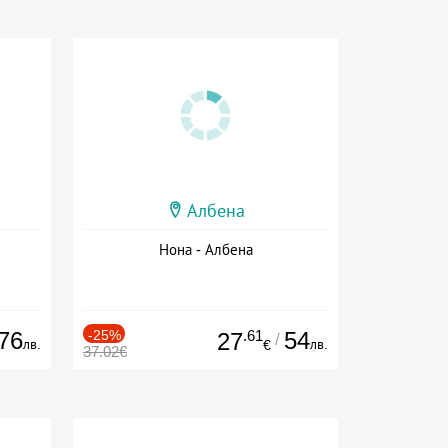
Албена
Нона - Албена
76
-25%
.61
54
27
/
лв.
лв.
€
37.02€