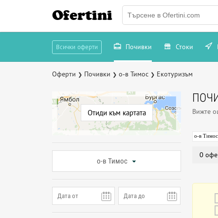
Ofertini
Почивки
Стоки
Всички оферти
Оферти
Почивки
о-в Тимос
Екотуризъм
❯
❯
❯
ПОЧИ
Вижте 
Отиди към картата
о-в Тимос
0 офе
о-в Тимос