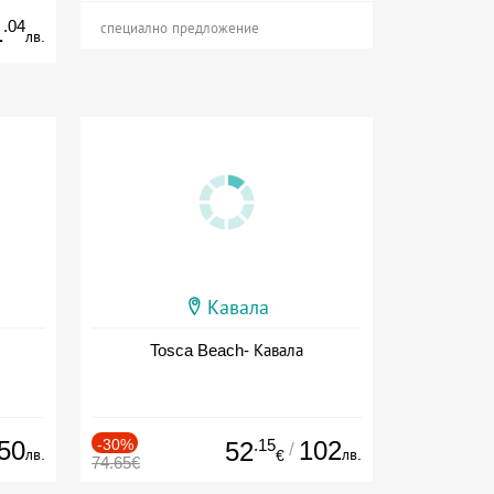
.04
1
специално предложение
лв.
Кавала
Tosca Beach- Кавала
50
-30%
.15
102
52
/
лв.
лв.
€
74.65€