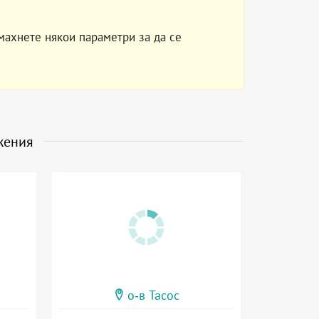
махнете някои параметри за да се
жения
о-в Тасос