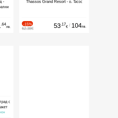
д -
Thassos Grand Resort - о. Тасос
рални
сион
.64
-15%
.17
104
1
53
/
лв.
лв.
€
62.38€
град с
акет
сион