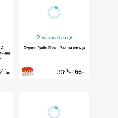
Златни Пясъци
All
Берлин Грийн Парк - Златни пясъци
тлиман
н
ive
.17
-25%
.75
66
6
33
/
лв.
лв.
€
44.99€