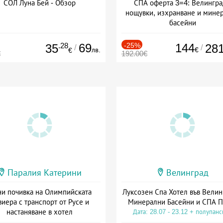
СОЛ Луна Бей - Обзор
СПА оферта 3=4: Велингра
нощувки, изхранване и мине
басейни
Дата: 01.07 - 30.09 + полупан
.28
69
-25%
144
35
28
/
/
лв.
€
€
€
192.00€
Паралия Катерини
Велинград
и почивка на Олимпийската
Луксозен Спа Хотел във Велин
виера с транспорт от Русе и
Минерални Басейни и СПА П
настаняване в хотел
Дата: 28.07 - 23.12 + полупан
Дата: 18.09 - 23.09 + закуска