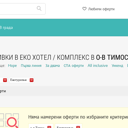
Любими оферти
В града
ВКИ В ЕКО ХОТЕЛ / КОМПЛЕКС В
О-В ТИМО
още:
Море
Първа линия
За двама
СПА оферти
All inclusive
Уикенд
Екотуризъм
рти
Няма намерени оферти по избраните критери
о-в Тимос
Екотуризъм