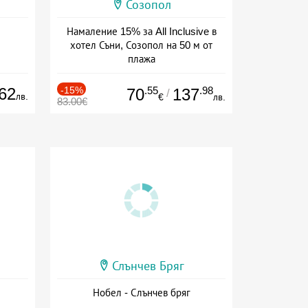
Созопол
Намаление 15% за All Inclusive в
хотел Съни, Созопол на 50 м от
плажа
Дата: 30.07 - 30.09 + all inclusive
62
-15%
.55
.98
70
137
/
лв.
€
лв.
83.00€
Слънчев Бряг
Нобел - Слънчев бряг