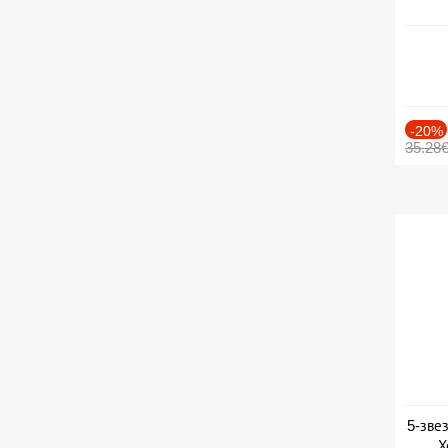
-20%
35.28
5-зве
Х