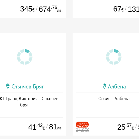
345
.76
67
674
13
/
/
€
€
лв.
Слънчев Бряг
Албена
Т Гранд Виктория - Слънчев
Оазис - Албена
бряг
.42
81
-25%
.57
41
25
/
/
лв.
€
€
€
34.05€