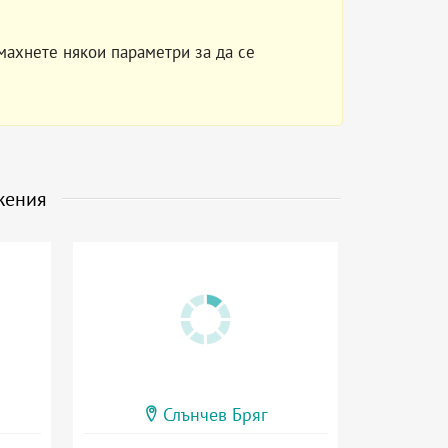
махнете някои параметри за да се
жения
Слънчев Бряг