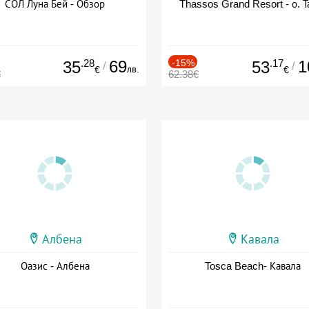
СОЛ Луна Бей - Обзор
Thassos Grand Resort - о. Т
.28
69
-15%
.17
1
35
53
/
/
лв.
€
€
€
62.38€
Албена
Кавала
Оазис - Албена
Tosca Beach- Кавала