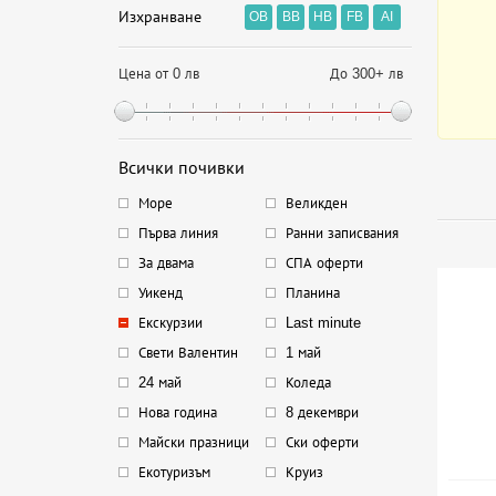
Изхранване
OB
BB
HB
FB
AI
Цена от 0 лв
До 300+ лв
Всички почивки
Море
Великден
Първа линия
Ранни записвания
За двама
СПА оферти
Уикенд
Планина
Екскурзии
Last minute
Свети Валентин
1 май
24 май
Коледа
Нова година
8 декември
Майски празници
Ски оферти
Екотуризъм
Круиз