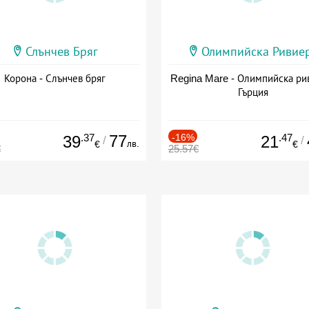
Слънчев Бряг
Олимпийска Ривие
Корона - Слънчев бряг
Regina Mare - Олимпийска ри
Гърция
.37
77
-16%
.47
39
21
/
/
лв.
€
€
€
25.57€