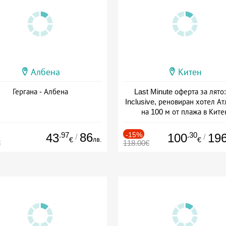
Албена
Китен
Гергана - Албена
Last Minute оферта за лято: 
Inclusive, реновиран хотел А
на 100 м от плажа в Ките
Дата: 01.06 - 29.09 + all inclus
.97
86
-15%
.30
43
100
19
/
/
лв.
€
€
€
118.00€