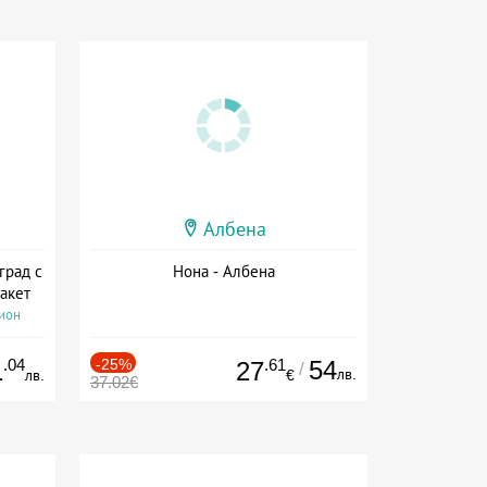
Албена
град с
Нона - Албена
акет
сион
.04
-25%
.61
54
1
27
/
лв.
лв.
€
37.02€