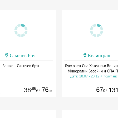
Слънчев Бряг
Велинград
Белвю - Слънчев бряг
Луксозен Спа Хотел във Велин
Минерални Басейни и СПА П
Дата: 28.07 - 23.12 + полупан
.86
76
67
38
13
/
/
лв.
€
€
€