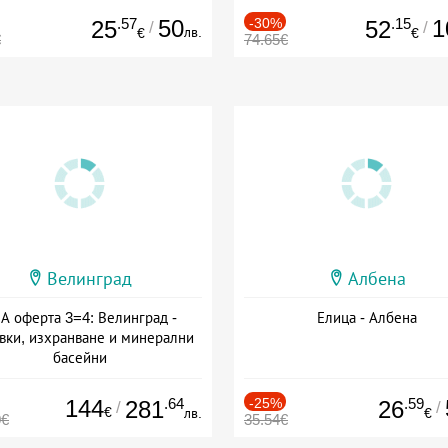
.57
50
-30%
.15
1
25
52
/
/
лв.
€
€
€
74.65€
Велинград
Албена
А оферта 3=4: Велинград -
Елица - Албена
вки, изхранване и минерални
басейни
а: 01.07 - 30.09 + полупансион
144
.64
-25%
.59
281
26
/
/
€
лв.
€
0€
35.54€