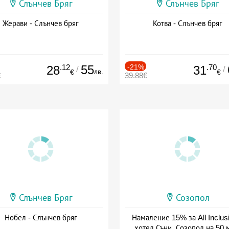
Слънчев Бряг
Слънчев Бряг
Жерави - Слънчев бряг
Котва - Слънчев бряг
.12
55
-21%
.70
28
31
/
/
лв.
€
€
€
39.88€
Слънчев Бряг
Созопол
Нобел - Слънчев бряг
Намаление 15% за All Inclus
хотел Съни, Созопол на 50 