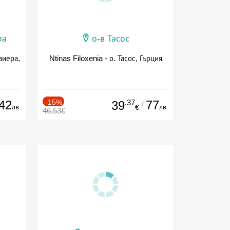
ра
о-в Тасос
виера,
Ntinas Filoxenia - о. Тасос, Гърция
42
-15%
.37
77
39
/
лв.
лв.
€
46.53€