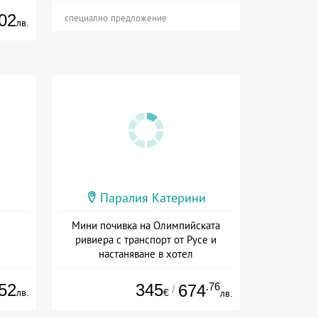
02
специално предложение
лв.
Паралия Катерини
Мини почивка на Олимпийската
ривиера с транспорт от Русе и
настаняване в хотел
Дата: 18.09 - 23.09 + закуска
52
345
.76
674
/
лв.
€
лв.