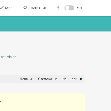
Блог
Връзка с нас
Dark
Last minute
Цена
Отстъпка
Най-нови
и: