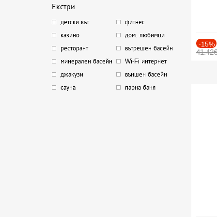
Екстри
детски кът
фитнес
казино
дом. любимци
-15%
ресторант
вътрешен басейн
41.42
минерален басейн
Wi-Fi интернет
джакузи
външен басейн
сауна
парна баня