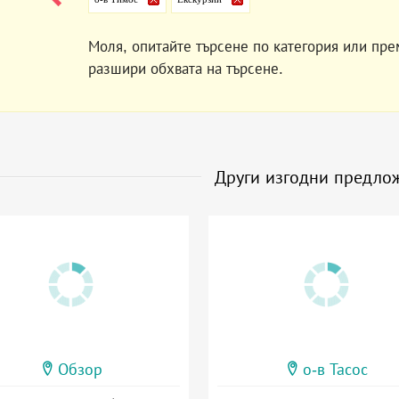
Моля, опитайте търсене по категория или пре
разшири обхвата на търсене.
Други изгодни предло
Обзор
о-в Тасос