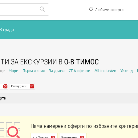
Любими оферти
В града
ТИ ЗА ЕКСКУРЗИИ В
О-В ТИМОС
още:
Море
Първа линия
За двама
СПА оферти
All inclusive
Уикенд
Екскурзии
рти
Няма намерени оферти по избраните критери
о-в Тимос
Екскурзии