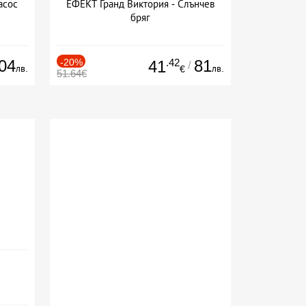
асос
ЕФЕКТ Гранд Виктория - Слънчев
бряг
04
-20%
.42
81
41
/
лв.
лв.
€
51.64€