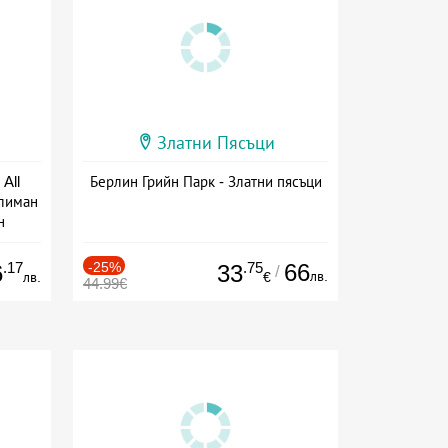
Златни Пясъци
All
Берлин Грийн Парк - Златни пясъци
тлиман
н
ive
.17
-25%
.75
66
6
33
/
лв.
лв.
€
44.99€