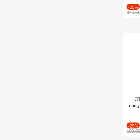
-25%
34.05
СП
нощу
Дат
-25%
192.0