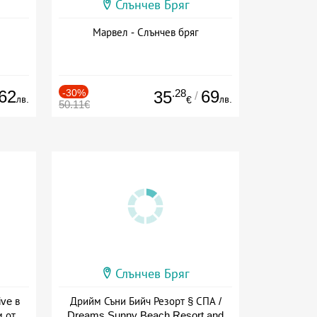
Слънчев Бряг
Марвел - Слънчев бряг
62
-30%
.28
69
35
/
лв.
лв.
€
50.11€
Слънчев Бряг
ive в
Дрийм Съни Бийч Резорт § СПА /
м от
Dreams Sunny Beach Resort and