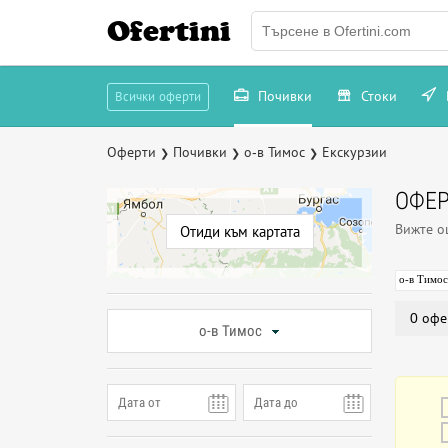
Ofertini
Почивки
Стоки
Всички оферти
Оферти
Почивки
о-в Тимос
Екскурзии
❯
❯
❯
ОФЕР
Вижте 
Отиди към картата
о-в Тимос
0 офе
о-в Тимос