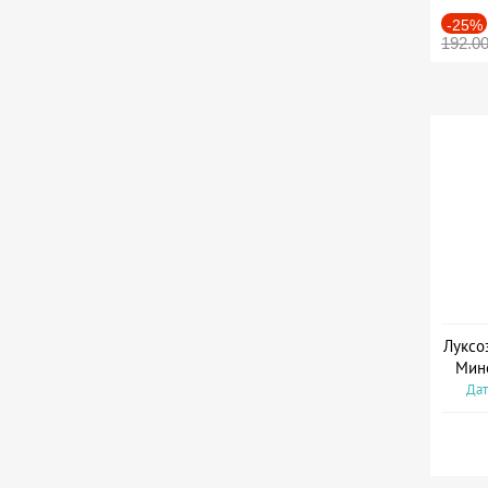
-25%
192.0
Луксо
Мин
Дат