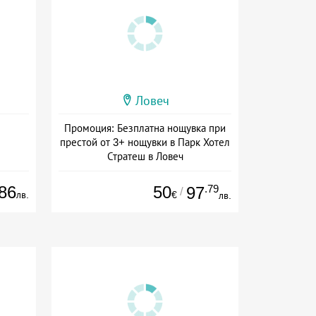
Ловеч
Промоция: Безплатна нощувка при
престой от 3+ нощувки в Парк Хотел
Стратеш в Ловеч
Дата: 14.05 - 01.10 + полупансион
86
50
.79
97
/
лв.
€
лв.