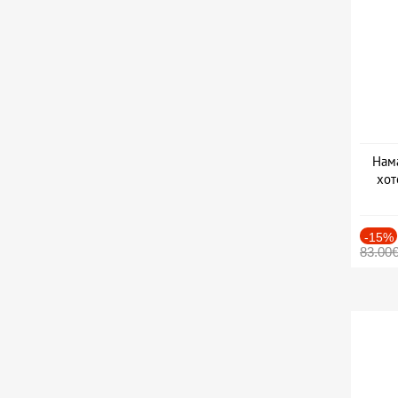
Нама
хот
Дат
-15%
83.00