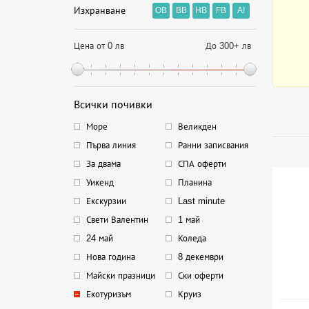
Изхранване
OB
BB
HB
FB
AI
Цена от 0 лв
До 300+ лв
Всички почивки
Море
Великден
Първа линия
Ранни записвания
За двама
СПА оферти
Уикенд
Планина
Екскурзии
Last minute
Свети Валентин
1 май
24 май
Коледа
Нова година
8 декември
Майски празници
Ски оферти
Екотуризъм
Круиз