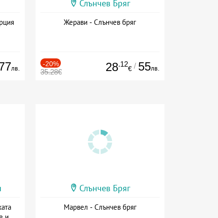
Слънчев Бряг
ърция
Жерави - Слънчев бряг
77
-20%
.12
55
28
/
лв.
лв.
€
35.28€
и
Слънчев Бряг
ката
Марвел - Слънчев бряг
е и