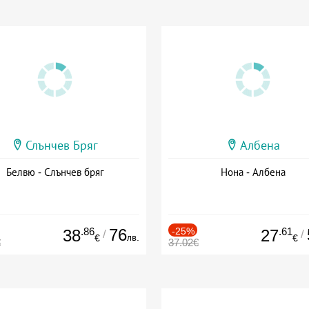
Слънчев Бряг
Албена
Белвю - Слънчев бряг
Нона - Албена
.86
76
-25%
.61
38
27
/
/
лв.
€
€
€
37.02€