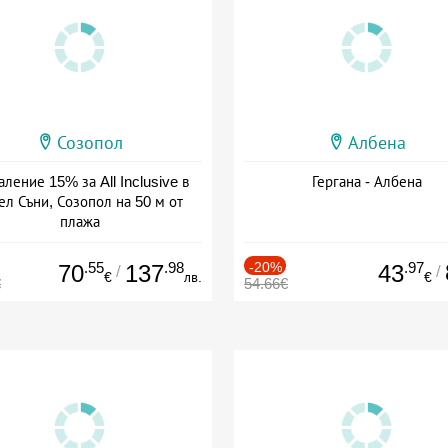
Созопол
Албена
ление 15% за All Inclusive в
Гергана - Албена
ел Съни, Созопол на 50 м от
плажа
а: 30.07 - 30.09 + all inclusive
.55
.98
-20%
.97
70
137
43
/
/
€
лв.
€
€
54.66€