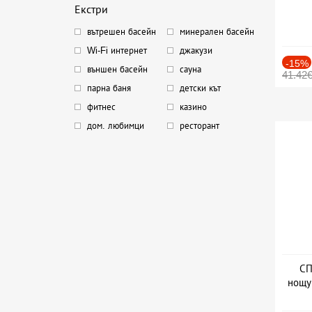
Екстри
вътрешен басейн
минерален басейн
Wi-Fi интернет
джакузи
-15%
външен басейн
сауна
41.42
парна баня
детски кът
фитнес
казино
дом. любимци
ресторант
СП
нощу
Дат