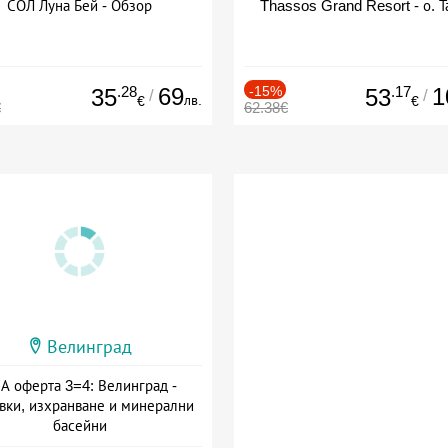
СОЛ Луна Бей - Обзор
Thassos Grand Resort - о. Т
.28
69
-15%
.17
1
35
53
/
/
лв.
€
€
€
62.38€
Велинград
А оферта 3=4: Велинград -
вки, изхранване и минерални
басейни
а: 01.07 - 30.09 + полупансион