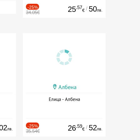
-25%
.57
50
25
/
лв.
€
34.05€
Албена
Елица - Албена
02
-25%
.59
52
26
/
лв.
лв.
€
35.54€