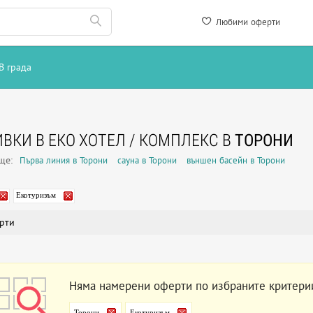
Любими оферти
В града
ВКИ В ЕКО ХОТЕЛ / КОМПЛЕКС В
ТОРОНИ
още:
Първа линия в Торони
сауна в Торони
външен басейн в Торони
Екотуризъм
рти
Няма намерени оферти по избраните критери
Торони
Екотуризъм