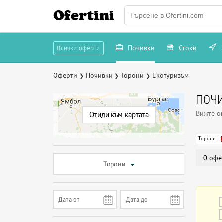
Ofertini
Почивки
Стоки
Всички оферти
Оферти
Почивки
Торони
Екотуризъм
❯
❯
❯
ПОЧИ
Вижте 
Отиди към картата
Торони
0 офе
Торони