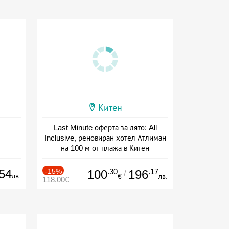
Китен
Last Minute оферта за лято: All
Inclusive, реновиран хотел Атлиман
на 100 м от плажа в Китен
Дата: 01.06 - 29.09 + all inclusive
54
-15%
.30
.17
100
196
/
лв.
€
лв.
118.00€