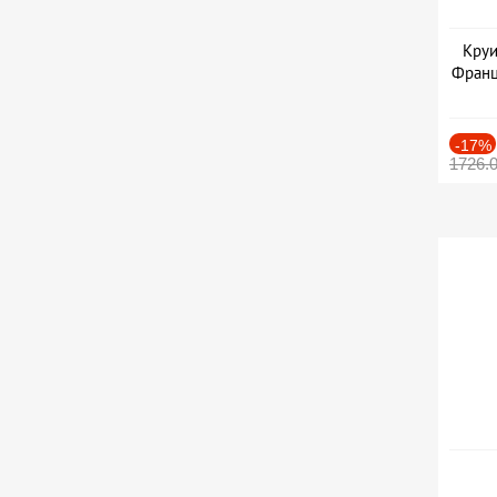
Круи
Франц
-17%
1726.