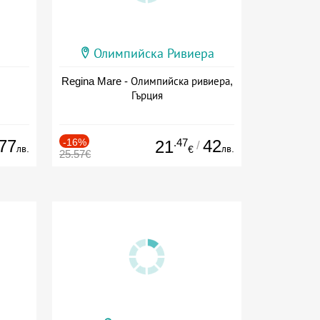
Олимпийска Ривиера
Regina Mare - Олимпийска ривиера,
Гърция
77
-16%
.47
42
21
/
лв.
лв.
€
25.57€