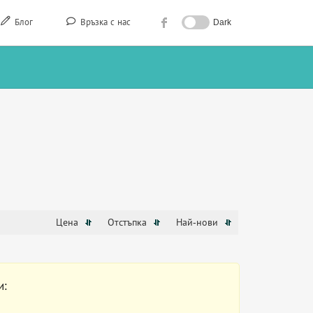
Блог
Връзка с нас
Dark
Цена
Отстъпка
Най-нови
и: