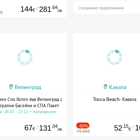
144
.64
281
/
специално предложение
€
лв.
0€
Велинград
Кавала
зен Спа Хотел във Велинград с
Tosca Beach- Кавала
ерални Басейни и СПА Пакет
а: 28.07 - 23.12 + полупансион
67
.04
-30%
.15
1
131
52
/
/
€
лв.
€
74.65€