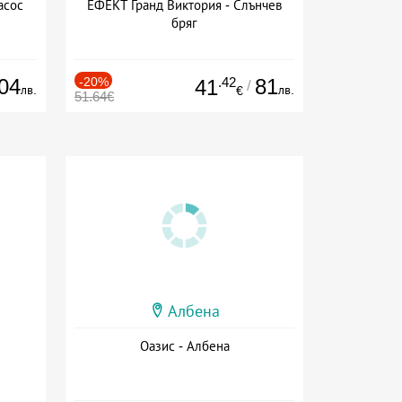
асос
ЕФЕКТ Гранд Виктория - Слънчев
бряг
04
-20%
.42
81
41
/
лв.
лв.
€
51.64€
Албена
Оазис - Албена