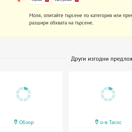
Моля, опитайте търсене по категория или пре
разшири обхвата на търсене.
Други изгодни предло
Обзор
о-в Тасос