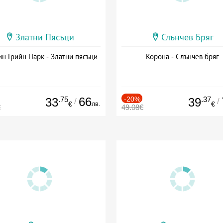
Златни Пясъци
Слънчев Бряг
н Грийн Парк - Златни пясъци
Корона - Слънчев бряг
.75
66
-20%
.37
33
39
/
/
лв.
€
€
€
49.08€