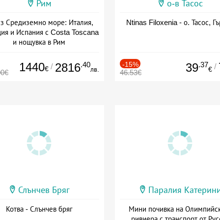
Рим
о-в Тасос
з Средиземно море: Италия,
Ntinas Filoxenia - о. Тасос, Г
ия и Испания с Costa Toscana
и нощувка в Рим
+ пълен пансион
1440
.40
-15%
.37
2816
39
/
/
€
лв.
€
00€
46.53€
Слънчев Бряг
Паралия Катерин
Котва - Слънчев бряг
Мини почивка на Олимпийс
ривиера с транспорт от Рус