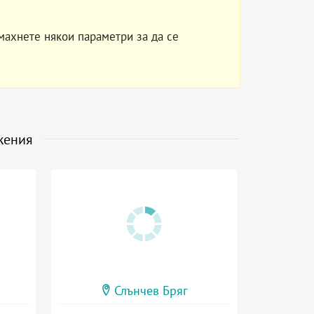
махнете някои параметри за да се
жения
Слънчев Бряг