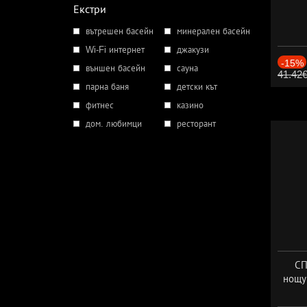
Екстри
вътрешен басейн
минерален басейн
Wi-Fi интернет
джакузи
-15%
външен басейн
сауна
41.42
парна баня
детски кът
фитнес
казино
дом. любимци
ресторант
СП
нощу
Дат