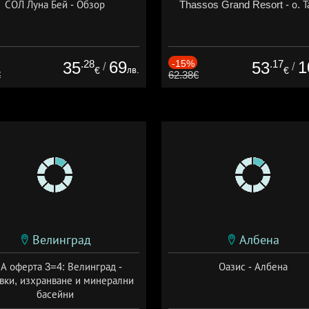
СОЛ Луна Бей - Обзор
Thassos Grand Resort - о. Т
.28
69
-15%
.17
1
35
53
/
/
лв.
€
€
€
62.38€
Велинград
Албена
А оферта 3=4: Велинград -
Оазис - Албена
вки, изхранване и минерални
басейни
а: 01.07 - 30.09 + полупансион