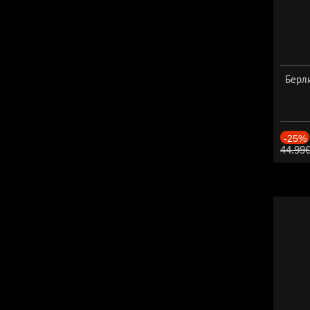
Берли
-25%
44.99