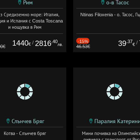
Рим
о-в Тасос
з Средиземно море: Италия,
Ntinas Filoxenia - о. Тасос, Г
ия и Испания с Costa Toscana
и нощувка в Рим
+ пълен пансион
1440
.40
-15%
.37
2816
39
/
/
€
лв.
€
00€
46.53€
Слънчев Бряг
Паралия Катерин
Котва - Слънчев бряг
Мини почивка на Олимпийс
ривиера с транспорт от Рус