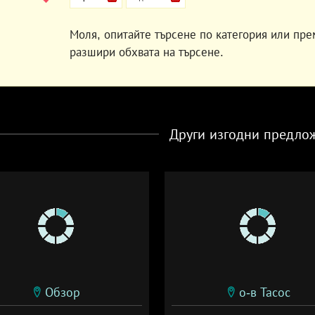
Моля, опитайте търсене по категория или пре
разшири обхвата на търсене.
Други изгодни предло
Обзор
о-в Тасос