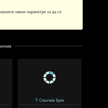
махнете някои параметри за да се
жения
Слънчев Бряг