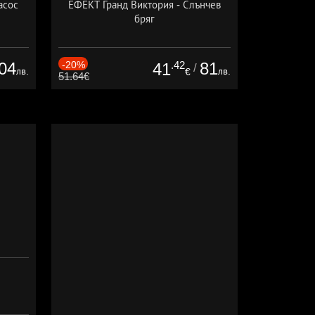
асос
ЕФЕКТ Гранд Виктория - Слънчев
бряг
04
-20%
.42
81
41
/
лв.
лв.
€
51.64€