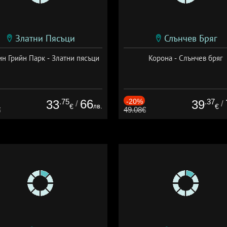
Златни Пясъци
Слънчев Бряг
н Грийн Парк - Златни пясъци
Корона - Слънчев бряг
.75
66
-20%
.37
33
39
/
/
лв.
€
€
€
49.08€