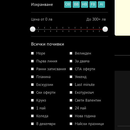
Изхранване
OB
BB
HB
FB
AI
Цена от 0 лв
До 300+ лв
Всички почивки
Море
Великден
Първа линия
За двама
Ранни записвания
СПА оферти
Планина
Уикенд
Екскурзии
Last minute
Ски оферти
Екотуризъм
Круиз
Свети Валентин
1 май
24 май
Коледа
Нова година
8 декември
Майски празници