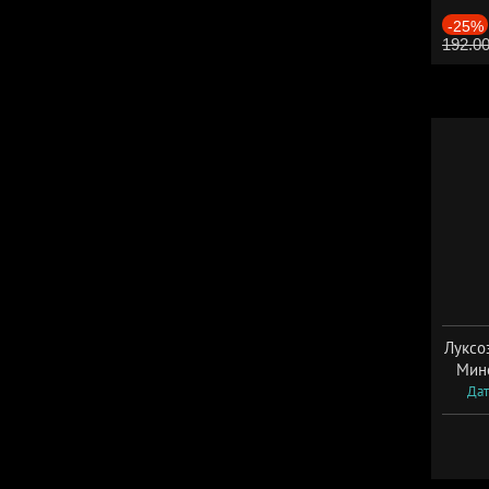
-25%
192.0
Луксо
Мин
Дат