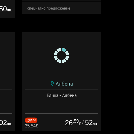
50
специално предложение
лв.
Албена
Елица - Албена
02
-25%
.59
52
26
/
лв.
лв.
€
35.54€