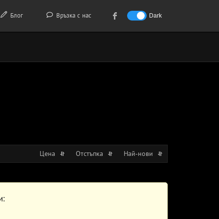
Блог
Връзка с нас
Dark
Цена
Отстъпка
Най-нови
и: