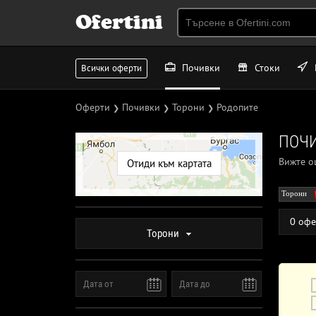
Ofertini
Почивки
Стоки
Всички оферти
Оферти
Почивки
Торони
Родопите
❯
❯
❯
ПОЧИ
Вижте 
Отиди към картата
Торони
0 офе
Торони