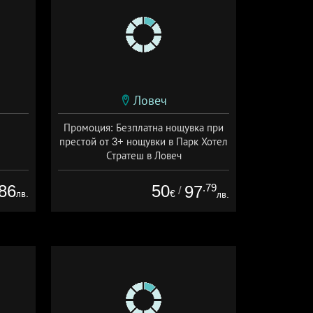
Ловеч
Промоция: Безплатна нощувка при
престой от 3+ нощувки в Парк Хотел
Стратеш в Ловеч
Дата: 14.05 - 01.10 + полупансион
86
50
.79
97
/
лв.
€
лв.