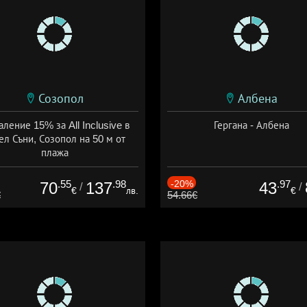
Созопол
Албена
ление 15% за All Inclusive в
Гергана - Албена
ел Съни, Созопол на 50 м от
плажа
а: 30.07 - 30.09 + all inclusive
.55
.98
-20%
.97
70
137
43
/
/
€
лв.
€
€
54.66€