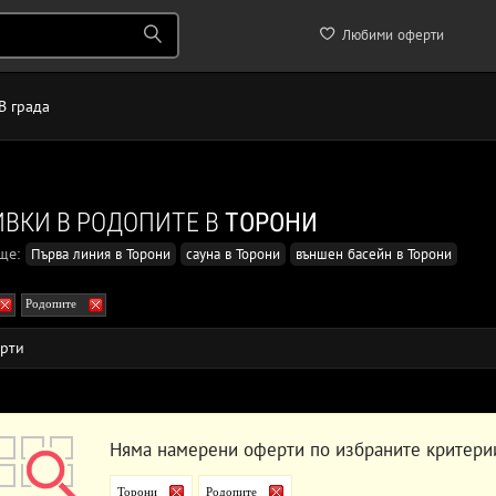
Любими оферти
В града
ВКИ В РОДОПИТЕ В
ТОРОНИ
още:
Първа линия в Торони
сауна в Торони
външен басейн в Торони
Родопите
рти
Няма намерени оферти по избраните критери
Торони
Родопите