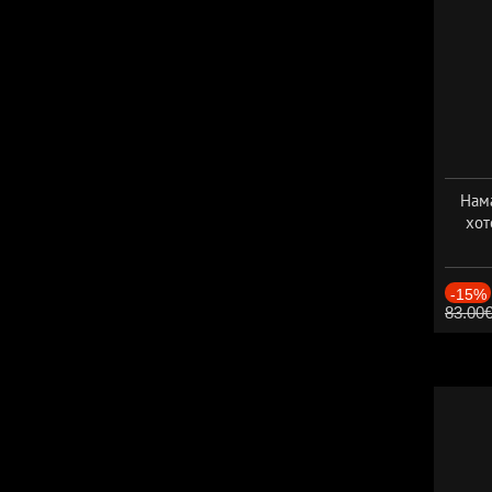
Нама
хот
Дат
-15%
83.00