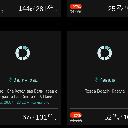
144
.64
-25%
.57
281
25
/
/
€
лв.
€
0€
34.05€
Велинград
Кавала
зен Спа Хотел във Велинград с
Tosca Beach- Кавала
ерални Басейни и СПА Пакет
а: 28.07 - 23.12 + полупансион
67
.04
-30%
.15
1
131
52
/
/
€
лв.
€
74.65€