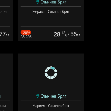
Слънчев Бряг
ърция
Жерави - Слънчев бряг
77
-20%
.12
55
28
/
лв.
лв.
€
35.28€
и
Слънчев Бряг
ката
Марвел - Слънчев бряг
е и