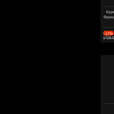
Круи
Франц
-17%
1726.