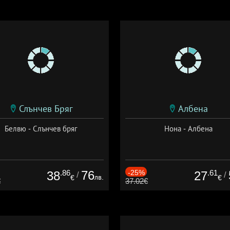
Слънчев Бряг
Албена
Белвю - Слънчев бряг
Нона - Албена
.86
76
-25%
.61
38
27
/
/
лв.
€
€
€
37.02€