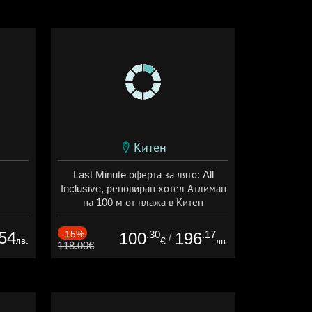
Китен
Last Minute оферта за лято: All
Inclusive, реновиран хотел Атлиман
на 100 м от плажа в Китен
Дата: 01.06 - 29.09 + all inclusive
54
-15%
.30
.17
100
196
/
лв.
€
лв.
118.00€