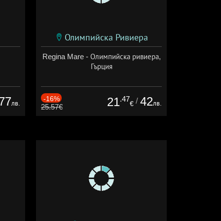
Олимпийска Ривиера
Regina Mare - Олимпийска ривиера,
Гърция
77
-16%
.47
42
21
/
лв.
лв.
€
25.57€