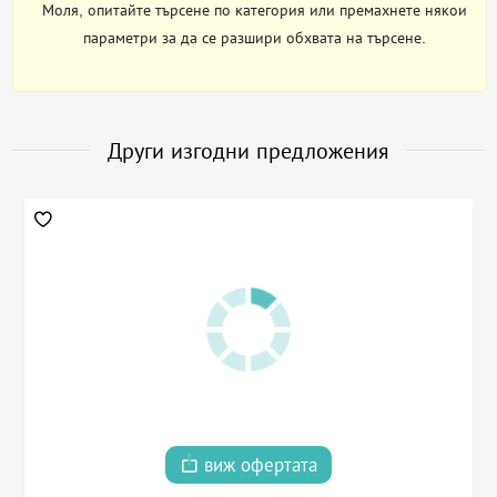
Моля, опитайте търсене по категория или премахнете някои
параметри за да се разшири обхвата на търсене.
Други изгодни предложения
виж офертата