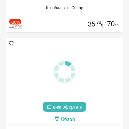
Казабланка - Обзор
-20%
.79
70
35
/
лв.
€
44.99€
виж офертата
Обзор