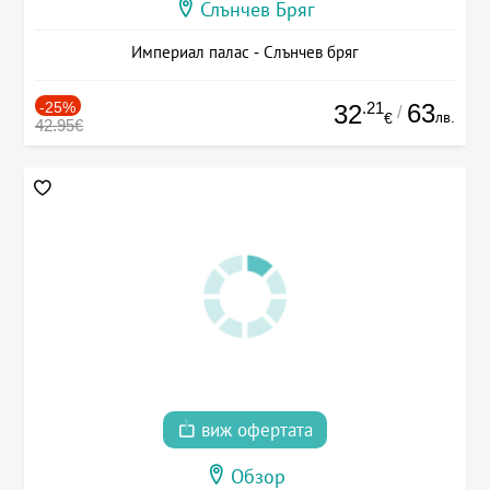
Слънчев Бряг
Империал палас - Слънчев бряг
-25%
.21
63
32
/
лв.
€
42.95€
виж офертата
Обзор