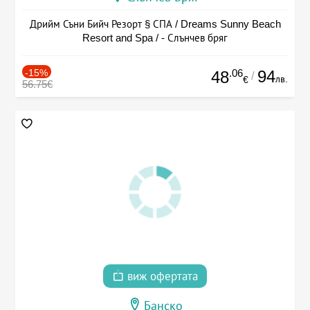
Дрийм Съни Бийч Резорт § СПА / Dreams Sunny Beach
Resort and Spa / - Слънчев бряг
-15%
.06
94
48
/
лв.
€
56.75€
виж офертата
Банско