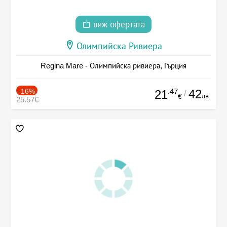
виж офертата
Олимпийска Ривиера
Regina Mare - Олимпийска ривиера, Гърция
-16%
.47
42
21
/
лв.
€
25.57€