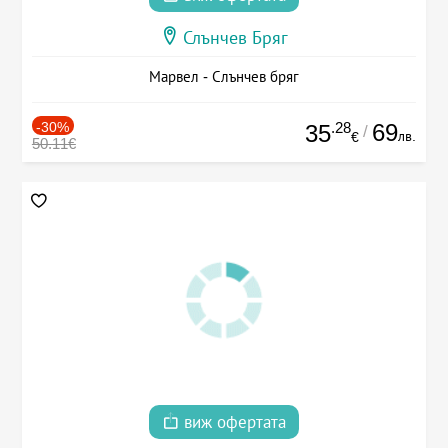
Слънчев Бряг
Марвел - Слънчев бряг
-30%
.28
69
35
/
лв.
€
50.11€
виж офертата