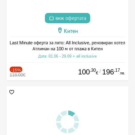
виж офертата
Китен
Last Minute оферта за лято: All Inclusive, реновиран хотел
Атлиман на 100 м от плажа в Китен
Дата: 01.06 - 29.09 + all inclusive
-15%
.30
.17
100
196
/
€
лв.
118.00€