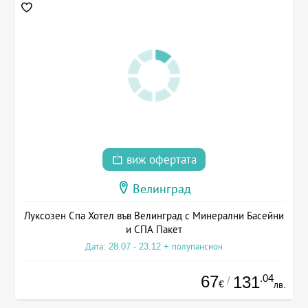
виж офертата
Велинград
Луксозен Спа Хотел във Велинград с Минерални Басейни
и СПА Пакет
Дата: 28.07 - 23.12 + полупансион
67
.04
131
/
€
лв.