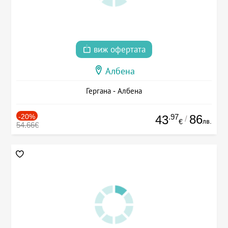
виж офертата
Албена
Гергана - Албена
-20%
.97
86
43
/
лв.
€
54.66€