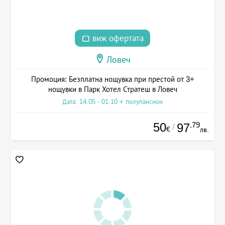
виж офертата
Ловеч
Промоция: Безплатна нощувка при престой от 3+
нощувки в Парк Хотел Стратеш в Ловеч
Дата: 14.05 - 01.10 + полупансион
50
.79
97
/
€
лв.