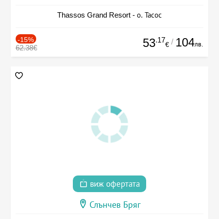
Thassos Grand Resort - о. Тасос
-15%
.17
104
53
/
лв.
€
62.38€
виж офертата
Слънчев Бряг