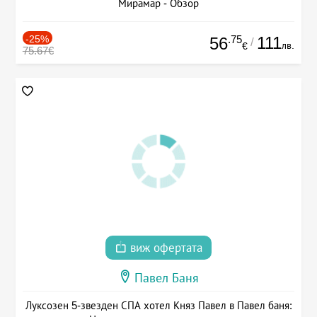
Мирамар - Обзор
-25%
.75
111
56
/
лв.
€
75.67€
виж офертата
Павел Баня
Луксозен 5-звезден СПА хотел Княз Павел в Павел баня: