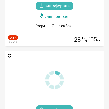
виж офертата
Слънчев Бряг
Жерави - Слънчев бряг
-20%
.12
55
28
/
лв.
€
35.28€