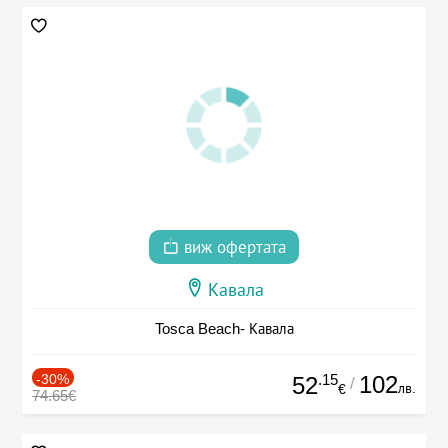
виж офертата
Кавала
Tosca Beach- Кавала
-30%
.15
102
52
/
лв.
€
74.65€