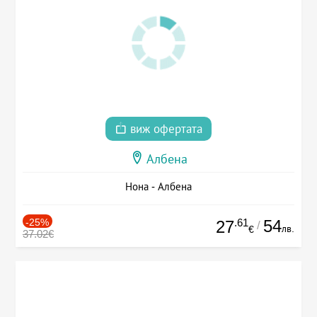
виж офертата
Албена
Нона - Албена
-25%
.61
54
27
/
лв.
€
37.02€