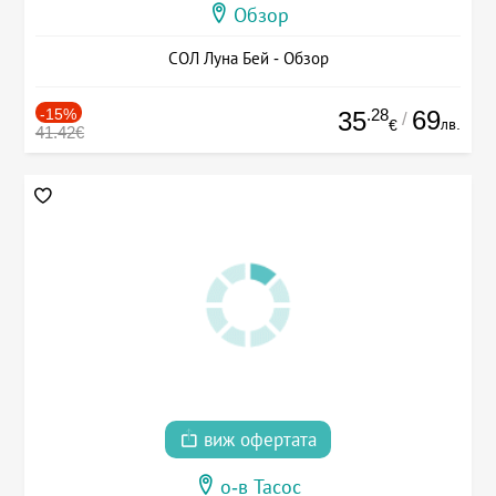
Обзор
СОЛ Луна Бей - Обзор
-15%
.28
69
35
/
лв.
€
41.42€
виж офертата
о-в Тасос