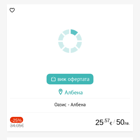
виж офертата
Албена
Оазис - Албена
-25%
.57
50
25
/
лв.
€
34.05€