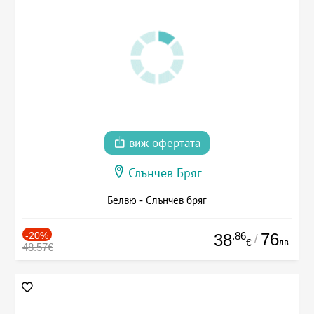
виж офертата
Слънчев Бряг
Белвю - Слънчев бряг
-20%
.86
76
38
/
лв.
€
48.57€