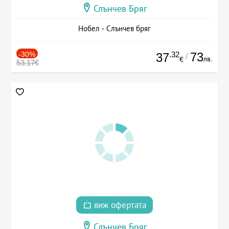
Слънчев Бряг
Нобел - Слънчев бряг
-30%
.32
73
37
/
лв.
€
53.17€
виж офертата
Слънчев Бряг