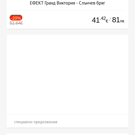
ЕФЕКТ Гранд Виктория - Слънчев бряг
-20%
.42
81
41
/
лв.
€
51.64€
специално предложение