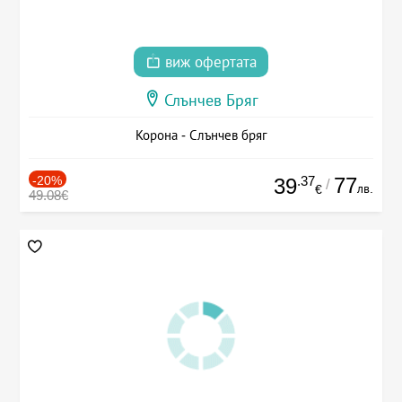
виж офертата
Слънчев Бряг
Корона - Слънчев бряг
-20%
.37
77
39
/
лв.
€
49.08€