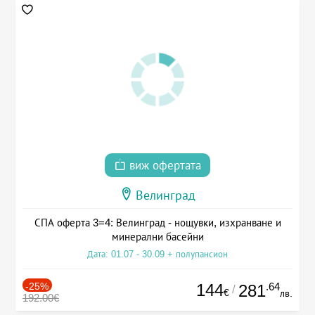
виж офертата
Велинград
СПА оферта 3=4: Велинград - нощувки, изхранване и
минерални басейни
Дата: 01.07 - 30.09 + полупансион
-25%
144
.64
281
/
€
лв.
192.00€