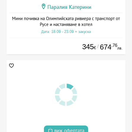
Паралия Катерини
Мини почивка на Олимпийската ривиера с транспорт от
Русе и настаняване в хотел
Дата: 18.09 - 23.09 + закуска
345
.76
674
/
€
лв.
виж офертата