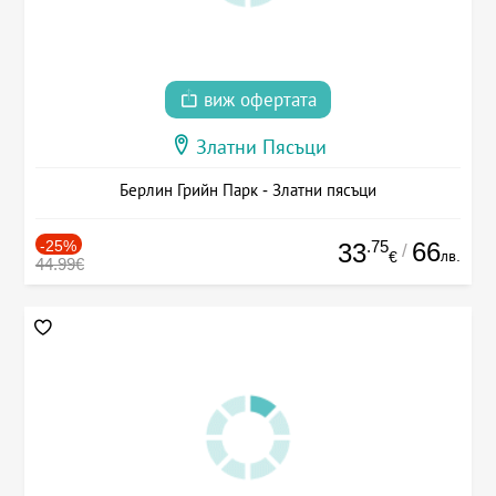
виж офертата
Златни Пясъци
Берлин Грийн Парк - Златни пясъци
-25%
.75
66
33
/
лв.
€
44.99€