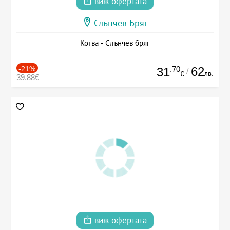
виж офертата
Слънчев Бряг
Котва - Слънчев бряг
-21%
.70
62
31
/
лв.
€
39.88€
виж офертата