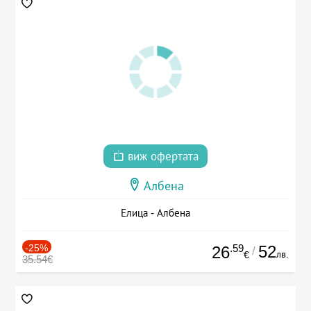
виж офертата
Албена
Елица - Албена
-25%
.59
52
26
/
лв.
€
35.54€