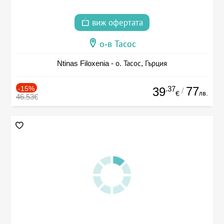
виж офертата
о-в Тасос
Ntinas Filoxenia - о. Тасос, Гърция
-15%
.37
77
39
/
лв.
€
46.53€