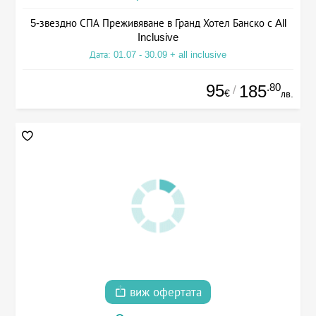
5-звездно СПА Преживяване в Гранд Хотел Банско с All
Inclusive
Дата: 01.07 - 30.09 + all inclusive
95
.80
185
/
€
лв.
виж офертата