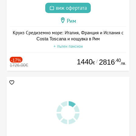
виж офертата
Рим
Круиз Средиземно море: Италия, Франция и Испания с
Costa Toscana и нощувка в Рим
+ пълен пансион
-17%
1440
.40
2816
/
€
лв.
1726.00€