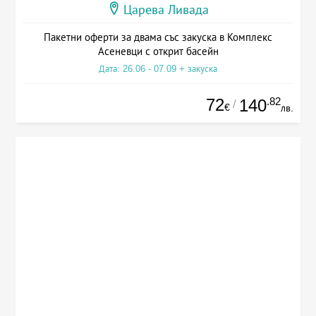
Царева Ливада
Пакетни оферти за двама със закуска в Комплекс
Асеневци с открит басейн
Дата: 26.06 - 07.09 + закуска
72
.82
140
/
€
лв.