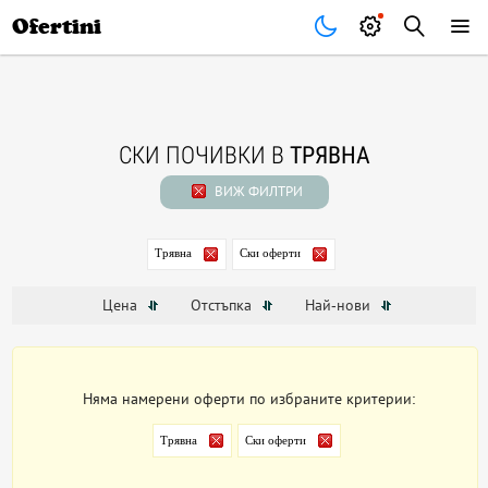
Почивки
Стоки
В града
Всички оферти
Ofertini
СКИ ПОЧИВКИ В
ТРЯВНА
ВИЖ ФИЛТРИ
Трявна
Ски оферти
Цена
Отстъпка
Най-нови
Няма намерени оферти по избраните критерии:
Трявна
Ски оферти