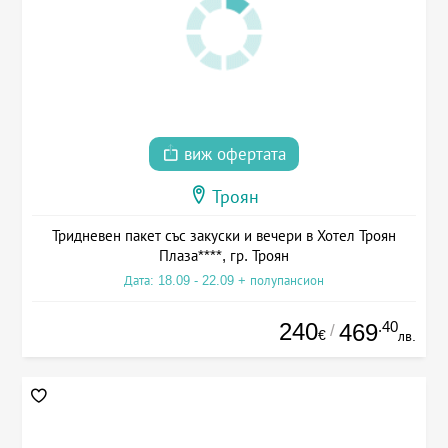
виж офертата
Троян
Тридневен пакет със закуски и вечери в Хотел Троян
Плаза****, гр. Троян
Дата: 18.09 - 22.09 + полупансион
240
.40
469
/
€
лв.