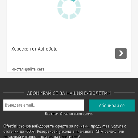
Хороскоп от AstroData
Инсталирайте сега
АБОНИРАЙ СЕ ЗА НАШИЯ Е-БЮЛЕТИН
Без спам. Отказ по всяко време.
Ofertini
събира най-добрите оферти за почивки, продукти и услуги с
отстъпки до -60%. Резервирай уикенд в планината, СПА релакс или
пазарувай изгодно – всичко на едно място!