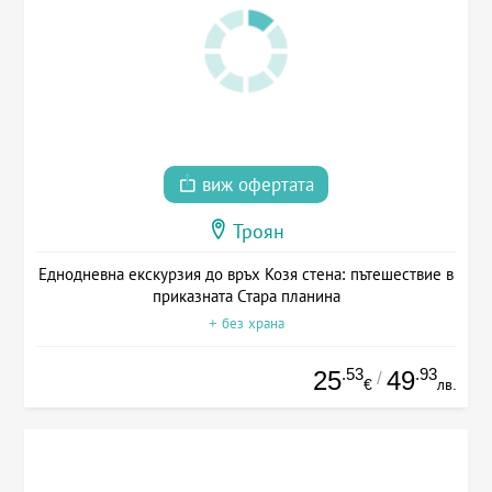
виж офертата
Троян
Еднодневна екскурзия до връх Козя стена: пътешествие в
приказната Стара планина
+ без храна
.53
.93
25
49
/
€
лв.