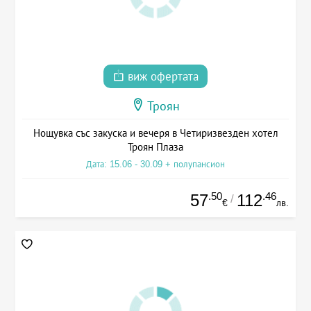
виж офертата
Троян
Нощувка със закуска и вечеря в Четиризвезден хотел
Троян Плаза
Дата: 15.06 - 30.09 + полупансион
.50
.46
57
112
/
€
лв.