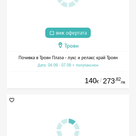
виж офертата
Троян
Почивка в Троян Плаза - лукс и релакс край Троян
Дата: 04.09 - 07.09 + полупансион
140
.82
273
/
€
лв.