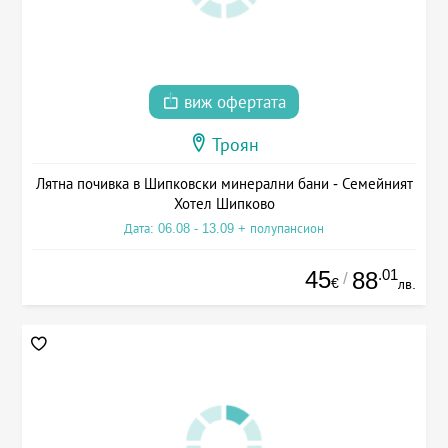
виж офертата
Троян
Лятна почивка в Шипковски минерални бани - Семейният
Хотел Шипково
Дата: 06.08 - 13.09 + полупансион
45
.01
88
/
€
лв.