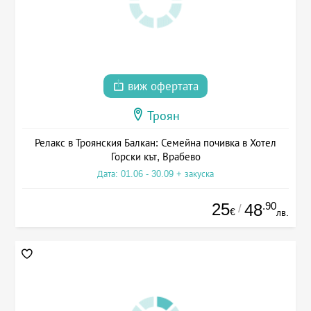
виж офертата
Троян
Релакс в Троянския Балкан: Семейна почивка в Хотел
Горски кът, Врабево
Дата: 01.06 - 30.09 + закуска
25
.90
48
/
€
лв.