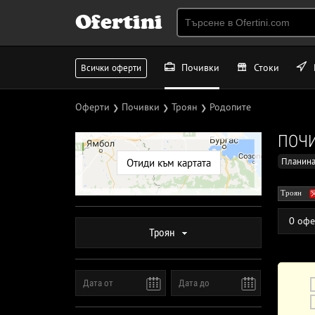
Ofertini
Почивки
Стоки
Всички оферти
Оферти
Почивки
Троян
Родопите
❯
❯
❯
ПОЧИ
Планина
Отиди към картата
Троян
0 офе
Троян