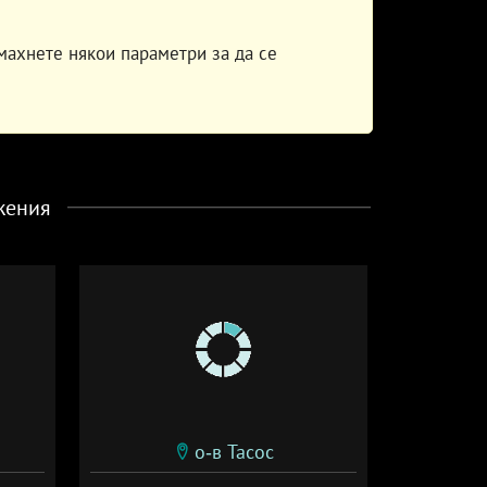
махнете някои параметри за да се
жения
о-в Тасос