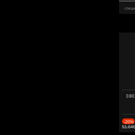
специ
ЕФЕК
-20%
51.64