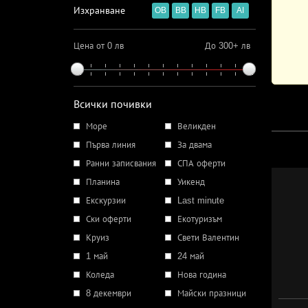
Изхранване
OB
BB
HB
FB
AI
Цена от 0 лв
До 300+ лв
Всички почивки
Море
Великден
Първа линия
За двама
Ранни записвания
СПА оферти
Планина
Уикенд
Екскурзии
Last minute
Ски оферти
Екотуризъм
Круиз
Свети Валентин
1 май
24 май
Коледа
Нова година
8 декември
Майски празници