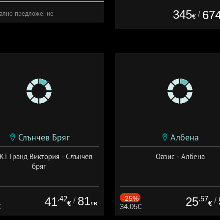
345
67
/
ално предложение
€
Слънчев Бряг
Албена
Т Гранд Виктория - Слънчев
Оазис - Албена
бряг
.42
81
-25%
.57
41
25
/
/
лв.
€
€
€
34.05€