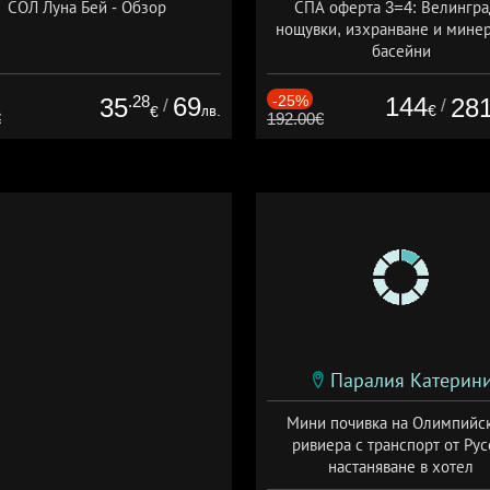
СОЛ Луна Бей - Обзор
СПА оферта 3=4: Велингра
нощувки, изхранване и мине
басейни
Дата: 01.07 - 30.09 + полупан
.28
69
-25%
144
35
28
/
/
лв.
€
€
€
192.00€
Паралия Катерин
Мини почивка на Олимпийс
ривиера с транспорт от Рус
настаняване в хотел
Дата: 18.09 - 23.09 + закуск