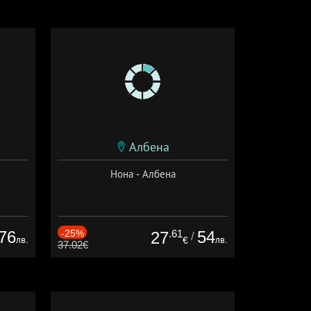
Албена
Нона - Албена
76
-25%
.61
54
27
/
лв.
лв.
€
37.02€