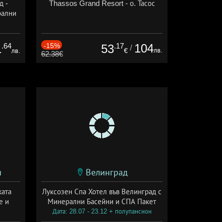
д -
Thassos Grand Resort - о. Тасос
рални
сион
.64
-15%
.17
104
1
53
/
лв.
лв.
€
62.38€
и
Велинград
ката
Луксозен Спа Хотел във Велинград с
е и
Минерални Басейни и СПА Пакет
Дата: 28.07 - 23.12 + полупансион
а