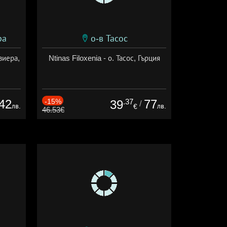
ра
о-в Тасос
виера,
Ntinas Filoxenia - о. Тасос, Гърция
42
-15%
.37
77
39
/
лв.
лв.
€
46.53€