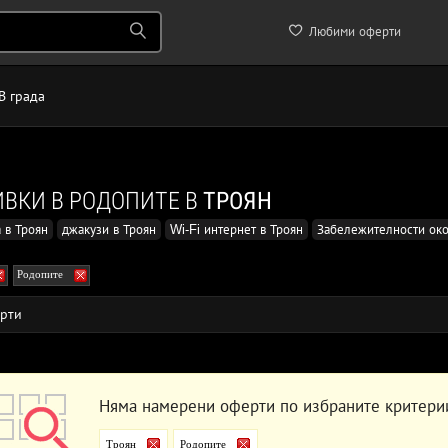
Любими оферти
В града
ВКИ В РОДОПИТЕ В
ТРОЯН
 в Троян
джакузи в Троян
Wi-Fi интернет в Троян
Забележителности око
Родопите
рти
Няма намерени оферти по избраните критери
Троян
Родопите