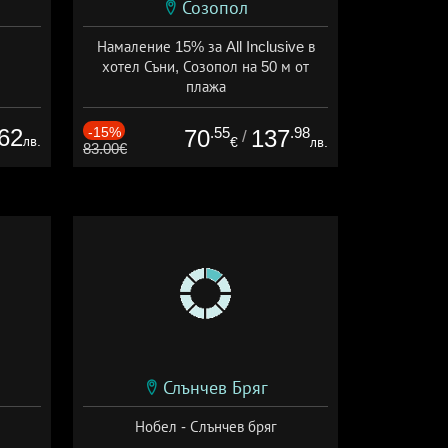
Созопол
Намаление 15% за All Inclusive в
хотел Съни, Созопол на 50 м от
плажа
Дата: 30.07 - 30.09 + all inclusive
62
-15%
.55
.98
70
137
/
лв.
€
лв.
83.00€
Слънчев Бряг
Нобел - Слънчев бряг