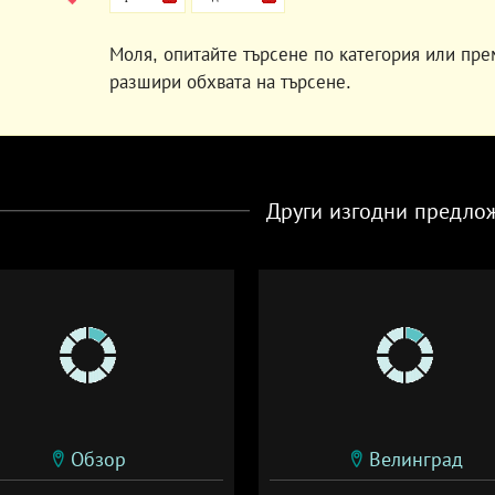
Моля, опитайте търсене по категория или пре
разшири обхвата на търсене.
Други изгодни предло
Обзор
Велинград