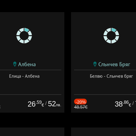
Албена
Слънчев Бряг
Елица - Албена
Белвю - Слънчев бряг
.59
52
-20%
.86
26
38
/
/
лв.
€
€
€
48.57€