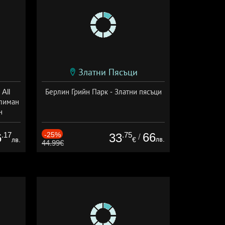
Златни Пясъци
All
Берлин Грийн Парк - Златни пясъци
тлиман
н
ive
.17
-25%
.75
66
6
33
/
лв.
лв.
€
44.99€