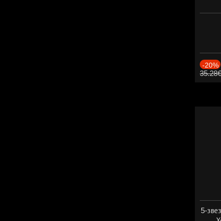
-20%
35.28
5-зве
Х