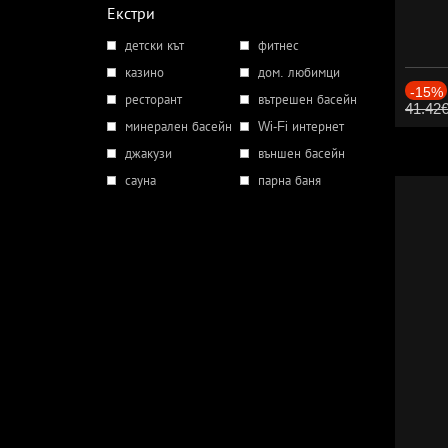
Екстри
детски кът
фитнес
казино
дом. любимци
-15%
ресторант
вътрешен басейн
41.42
минерален басейн
Wi-Fi интернет
джакузи
външен басейн
сауна
парна баня