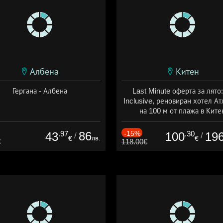
Албена
Китен
Гергана - Албена
Last Minute оферта за лято: 
Inclusive, реновиран хотел А
на 100 м от плажа в Ките
Дата: 01.06 - 29.09 + all inclus
.97
86
-15%
.30
43
100
19
/
/
лв.
€
€
€
118.00€