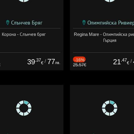
Слънчев Бряг
Олимпийска Ривие
Корона - Слънчев бряг
Regina Mare - Олимпийска ри
Гърция
.37
77
-16%
.47
39
21
/
/
лв.
€
€
€
25.57€