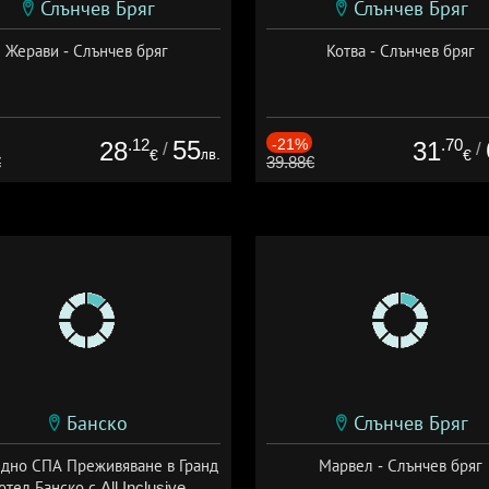
Слънчев Бряг
Слънчев Бряг
Жерави - Слънчев бряг
Котва - Слънчев бряг
.12
55
-21%
.70
28
31
/
/
лв.
€
€
€
39.88€
Банско
Слънчев Бряг
здно СПА Преживяване в Гранд
Марвел - Слънчев бряг
отел Банско с All Inclusive