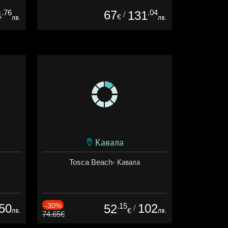
.76
67
.04
4
131
/
€
лв.
лв.
Кавала
Tosca Beach- Кавала
50
-30%
.15
102
52
/
лв.
лв.
€
74.65€