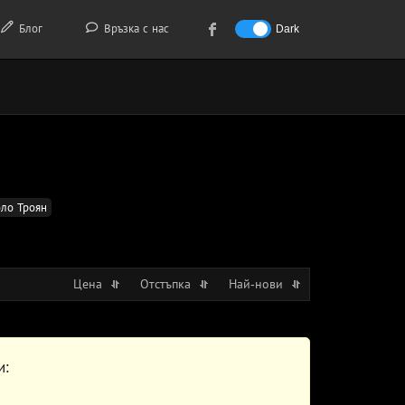
Блог
Връзка с нас
Dark
ло Троян
Цена
Отстъпка
Най-нови
и: