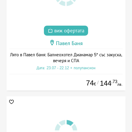
виж офертата
Павел Баня
Лято в Павел баня: Балнеохотел Дианамар 5* със закуска,
вечеря и СПА
Дата: 23.07 - 22.12 + полупансион
74
.73
144
/
€
лв.