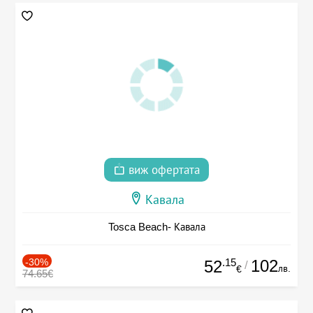
виж офертата
Кавала
Tosca Beach- Кавала
-30%
.15
102
52
/
лв.
€
74.65€