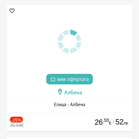
виж офертата
Албена
Елица - Албена
-25%
.59
52
26
/
лв.
€
35.54€