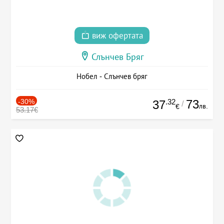
виж офертата
Слънчев Бряг
Нобел - Слънчев бряг
-30%
.32
73
37
/
лв.
€
53.17€