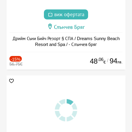
виж офертата
Слънчев Бряг
Дрийм Съни Бийч Резорт § СПА / Dreams Sunny Beach
Resort and Spa / - Слънчев бряг
-15%
.06
94
48
/
лв.
€
56.75€