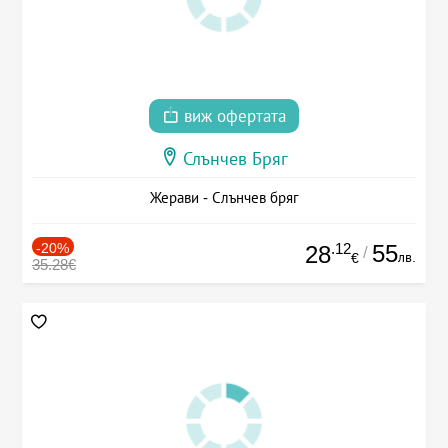
виж офертата
Слънчев Бряг
Жерави - Слънчев бряг
-20%
.12
55
28
/
лв.
€
35.28€