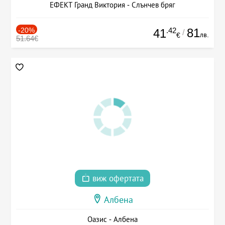
ЕФЕКТ Гранд Виктория - Слънчев бряг
-20%
.42
81
41
/
лв.
€
51.64€
виж офертата
Албена
Оазис - Албена