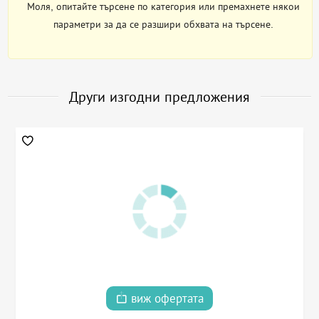
Моля, опитайте търсене по категория или премахнете някои
параметри за да се разшири обхвата на търсене.
Други изгодни предложения
виж офертата