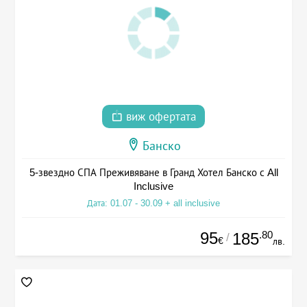
виж офертата
Банско
5-звездно СПА Преживяване в Гранд Хотел Банско с All
Inclusive
Дата: 01.07 - 30.09 + all inclusive
95
.80
185
/
€
лв.