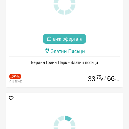
виж офертата
Златни Пясъци
Берлин Грийн Парк - Златни пясъци
-25%
.75
66
33
/
лв.
€
44.99€