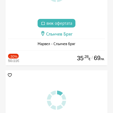
виж офертата
Слънчев Бряг
Марвел - Слънчев бряг
-30%
.28
69
35
/
лв.
€
50.11€