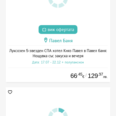
виж офертата
Павел Баня
Луксозен 5-звезден СПА хотел Княз Павел в Павел баня:
Нощувка със закуска и вечеря
Дата: 17.07 - 22.12 + полупансион
.45
.97
66
129
/
€
лв.