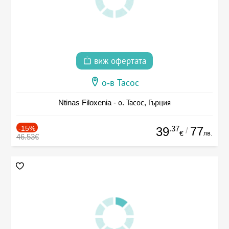
виж офертата
о-в Тасос
Ntinas Filoxenia - о. Тасос, Гърция
-15%
.37
77
39
/
лв.
€
46.53€