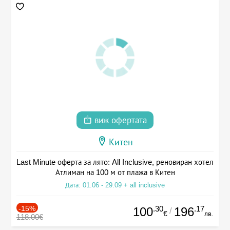
виж офертата
Китен
Last Minute оферта за лято: All Inclusive, реновиран хотел
Атлиман на 100 м от плажа в Китен
Дата: 01.06 - 29.09 + all inclusive
-15%
.30
.17
100
196
/
€
лв.
118.00€