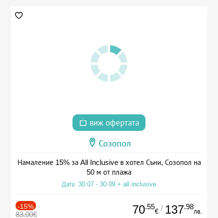
виж офертата
Созопол
Намаление 15% за All Inclusive в хотел Съни, Созопол на
50 м от плажа
Дата: 30.07 - 30.09 + all inclusive
-15%
.55
.98
70
137
/
€
лв.
83.00€