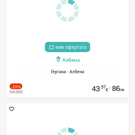
виж офертата
Албена
Гергана - Албена
-20%
.97
86
43
/
лв.
€
54.66€