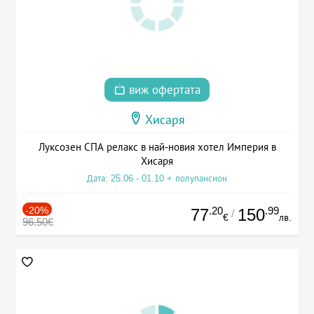
виж офертата
Хисаря
Луксозен СПА релакс в най-новия хотел Империя в
Хисаря
Дата: 25.06 - 01.10 + полупансион
-20%
.20
.99
77
150
/
€
лв.
96.50€