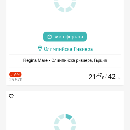
виж офертата
Олимпийска Ривиера
Regina Mare - Олимпийска ривиера, Гърция
-16%
.47
42
21
/
лв.
€
25.57€