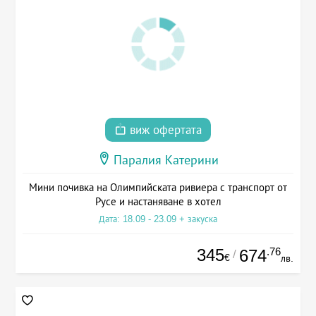
виж офертата
Паралия Катерини
Мини почивка на Олимпийската ривиера с транспорт от
Русе и настаняване в хотел
Дата: 18.09 - 23.09 + закуска
345
.76
674
/
€
лв.