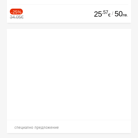
-25%
.57
50
25
/
лв.
€
34.05€
специално предложение