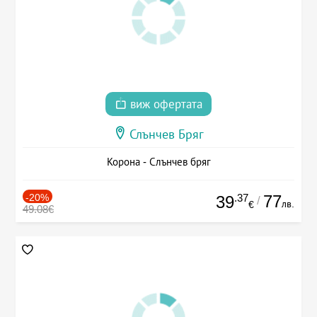
виж офертата
Слънчев Бряг
Корона - Слънчев бряг
-20%
.37
77
39
/
лв.
€
49.08€