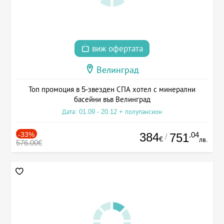
виж офертата
Велинград
Топ промоция в 5-звезден СПА хотел с минерални
басейни във Велинград
Дата: 01.09 - 20.12 + полупансион
-33%
384
.04
751
/
€
лв.
576.00€