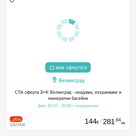
виж офертата
Велинград
СПА оферта 3=4: Велинград - нощувки, изхранване и
минерални басейни
Дата: 01.07 - 30.09 + полупансион
-25%
144
.64
281
/
€
лв.
192.00€