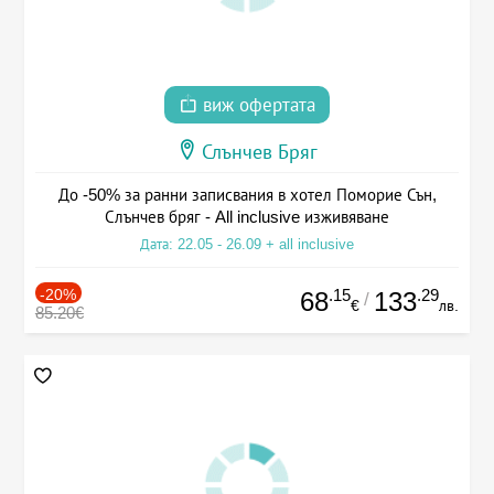
виж офертата
Слънчев Бряг
До -50% за ранни записвания в хотел Поморие Сън,
Слънчев бряг - All inclusive изживяване
Дата: 22.05 - 26.09 + all inclusive
-20%
.15
.29
68
133
/
€
лв.
85.20€