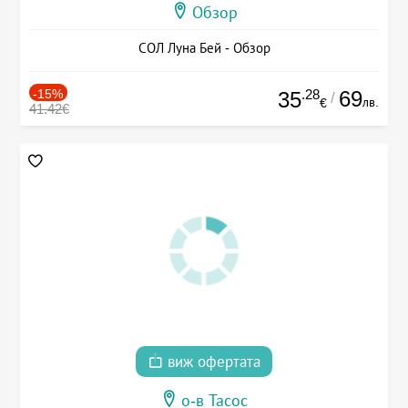
Обзор
СОЛ Луна Бей - Обзор
-15%
.28
69
35
/
лв.
€
41.42€
виж офертата
о-в Тасос