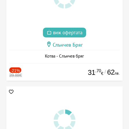
виж офертата
Слънчев Бряг
Котва - Слънчев бряг
-21%
.70
62
31
/
лв.
€
39.88€