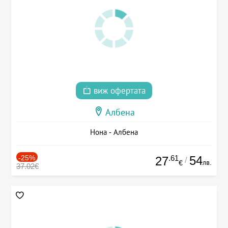
виж офертата
Албена
Нона - Албена
-25%
.61
54
27
/
лв.
€
37.02€