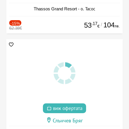
Thassos Grand Resort - о. Тасос
-15%
.17
104
53
/
лв.
€
62.38€
виж офертата
Слънчев Бряг