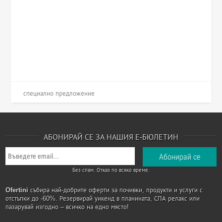
специално предложение
АБОНИРАЙ СЕ ЗА НАШИЯ Е-БЮЛЕТИН
Без спам. Отказ по всяко време.
Ofertini
събира най-добрите оферти за почивки, продукти и услуги с
отстъпки до -60%. Резервирай уикенд в планината, СПА релакс или
пазарувай изгодно – всичко на едно място!