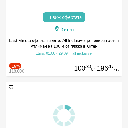
виж офертата
Китен
Last Minute оферта за лято: All Inclusive, реновиран хотел
Атлиман на 100 м от плажа в Китен
Дата: 01.06 - 29.09 + all inclusive
-15%
.30
.17
100
196
/
€
лв.
118.00€