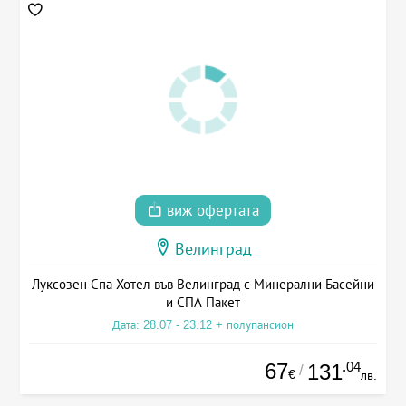
виж офертата
Велинград
Луксозен Спа Хотел във Велинград с Минерални Басейни
и СПА Пакет
Дата: 28.07 - 23.12 + полупансион
67
.04
131
/
€
лв.