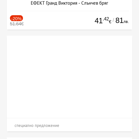
ЕФЕКТ Гранд Виктория - Слънчев бряг
-20%
.42
81
41
/
лв.
€
51.64€
специално предложение