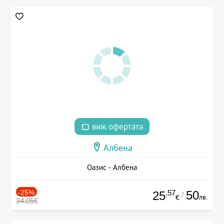
виж офертата
Албена
Оазис - Албена
-25%
.57
50
25
/
лв.
€
34.05€