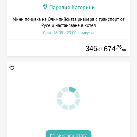
Паралия Катерини
Мини почивка на Олимпийската ривиера с транспорт от
Русе и настаняване в хотел
Дата: 18.09 - 23.09 + закуска
345
.76
674
/
€
лв.
виж офертата