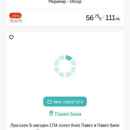
Мирамар - Обзор
-25%
.75
111
56
/
лв.
€
75.67€
виж офертата
Павел Баня
Луксозен 5-звезден СПА хотел Княз Павел в Павел баня: