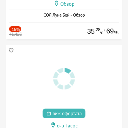
Обзор
СОЛ Луна Бей - Обзор
-15%
.28
69
35
/
лв.
€
41.42€
виж офертата
о-в Тасос