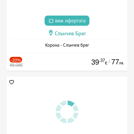
виж офертата
Слънчев Бряг
Корона - Слънчев бряг
-20%
.37
77
39
/
лв.
€
49.08€