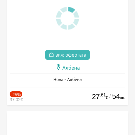
виж офертата
Албена
Нона - Албена
-25%
.61
54
27
/
лв.
€
37.02€