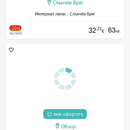
Слънчев Бряг
Империал палас - Слънчев бряг
-25%
.21
63
32
/
лв.
€
42.95€
виж офертата
Обзор