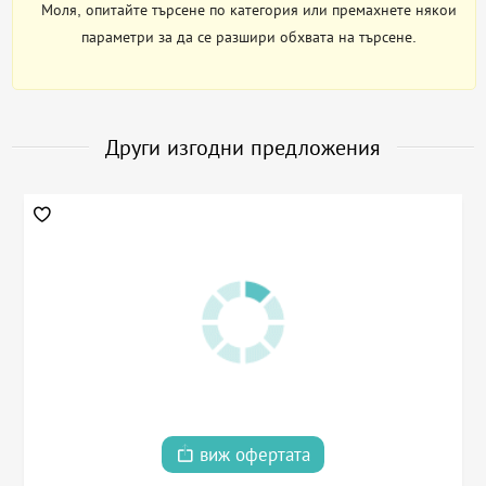
Моля, опитайте търсене по категория или премахнете някои
параметри за да се разшири обхвата на търсене.
Други изгодни предложения
виж офертата