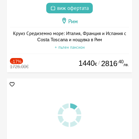
виж офертата
Рим
Круиз Средиземно море: Италия, Франция и Испания с
Costa Toscana и нощувка в Рим
+ пълен пансион
-17%
1440
.40
2816
/
€
лв.
1726.00€