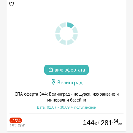
виж офертата
Велинград
СПА оферта 3=4: Велинград - нощувки, изхранване и
минерални басейни
Дата: 01.07 - 30.09 + полупансион
-25%
144
.64
281
/
€
лв.
192.00€