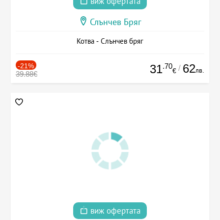
виж офертата
Слънчев Бряг
Котва - Слънчев бряг
-21%
.70
62
31
/
лв.
€
39.88€
виж офертата