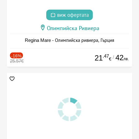
виж офертата
Олимпийска Ривиера
Regina Mare - Олимпийска ривиера, Гърция
-16%
.47
42
21
/
лв.
€
25.57€