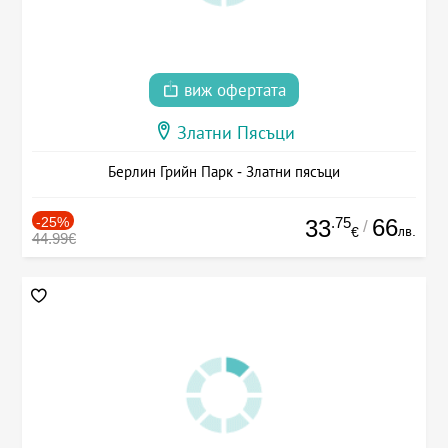
виж офертата
Златни Пясъци
Берлин Грийн Парк - Златни пясъци
-25%
.75
66
33
/
лв.
€
44.99€