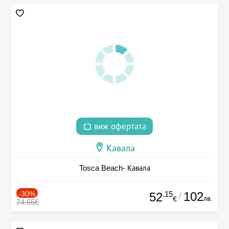
виж офертата
Кавала
Tosca Beach- Кавала
-30%
.15
102
52
/
лв.
€
74.65€