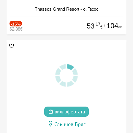
Thassos Grand Resort - о. Тасос
-15%
.17
104
53
/
лв.
€
62.38€
виж офертата
Слънчев Бряг