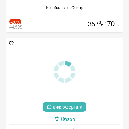
Казабланка - Обзор
-20%
.79
70
35
/
лв.
€
44.99€
виж офертата
Обзор