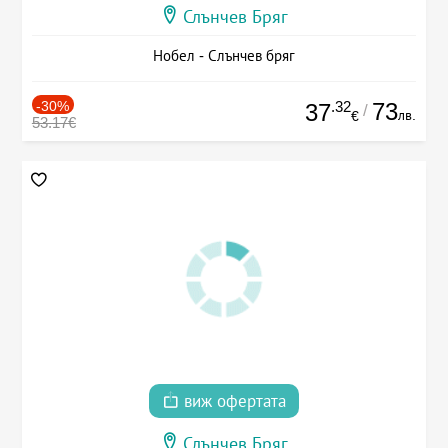
Слънчев Бряг
Нобел - Слънчев бряг
-30%
.32
73
37
/
лв.
€
53.17€
виж офертата
Слънчев Бряг