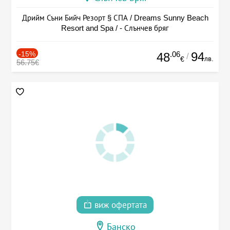
Дрийм Съни Бийч Резорт § СПА / Dreams Sunny Beach
Resort and Spa / - Слънчев бряг
-15%
.06
94
48
/
лв.
€
56.75€
виж офертата
Банско