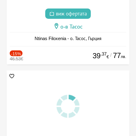
виж офертата
о-в Тасос
Ntinas Filoxenia - о. Тасос, Гърция
-15%
.37
77
39
/
лв.
€
46.53€