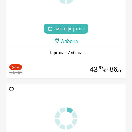
виж офертата
Албена
Гергана - Албена
-20%
.97
86
43
/
лв.
€
54.66€