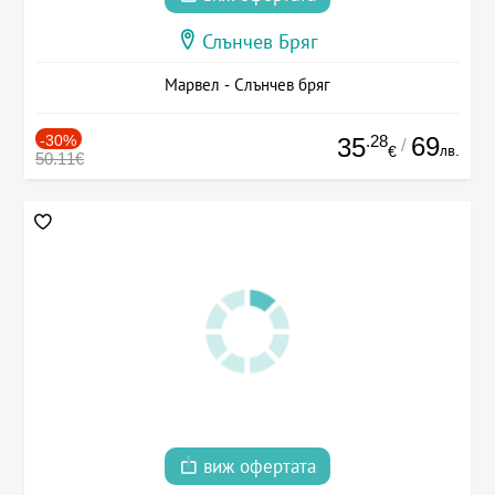
Слънчев Бряг
Марвел - Слънчев бряг
-30%
.28
69
35
/
лв.
€
50.11€
виж офертата