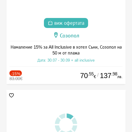
виж офертата
Созопол
Намаление 15% за All Inclusive в хотел Съни, Созопол на
50 м от плажа
Дата: 30.07 - 30.09 + all inclusive
-15%
.55
.98
70
137
/
€
лв.
83.00€