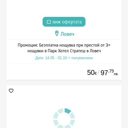
виж офертата
Ловеч
Промоция: Безплатна нощувка при престой от 3+
нощувки в Парк Хотел Стратеш в Ловеч
Дата: 14.05 - 01.10 + полупансион
50
.79
97
/
€
лв.