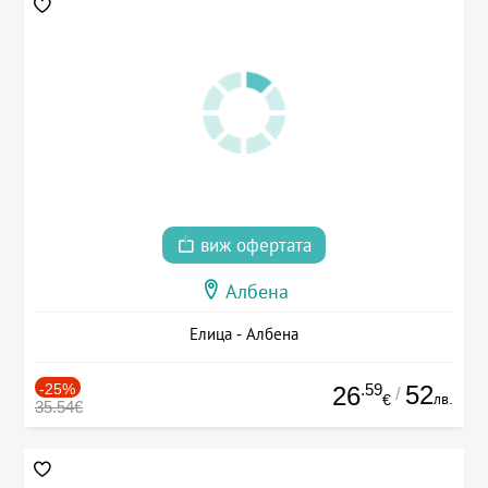
виж офертата
Албена
Елица - Албена
-25%
.59
52
26
/
лв.
€
35.54€