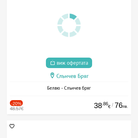
виж офертата
Слънчев Бряг
Белвю - Слънчев бряг
-20%
.86
76
38
/
лв.
€
48.57€