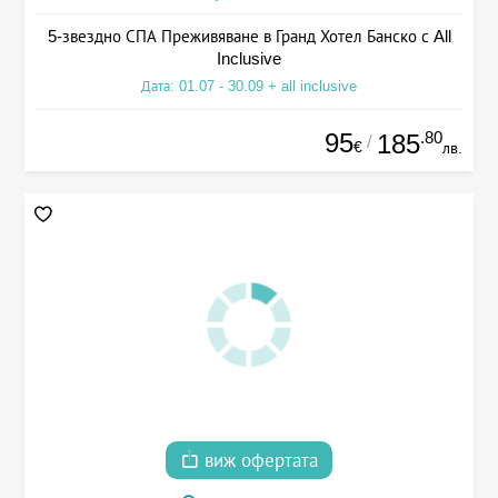
5-звездно СПА Преживяване в Гранд Хотел Банско с All
Inclusive
Дата: 01.07 - 30.09 + all inclusive
95
.80
185
/
€
лв.
виж офертата