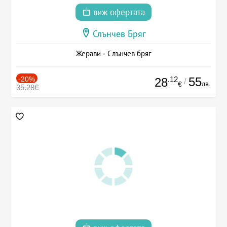
виж офертата
Слънчев Бряг
Жерави - Слънчев бряг
-20%
.12
55
28
/
лв.
€
35.28€