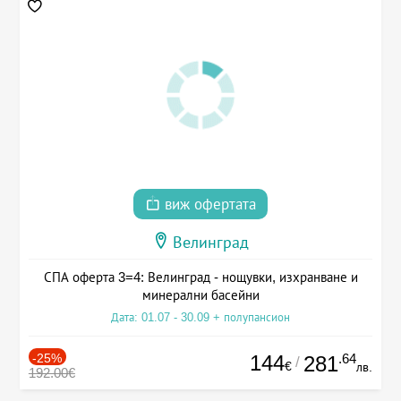
виж офертата
Велинград
СПА оферта 3=4: Велинград - нощувки, изхранване и
минерални басейни
Дата: 01.07 - 30.09 + полупансион
-25%
144
.64
281
/
€
лв.
192.00€