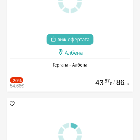
виж офертата
Албена
Гергана - Албена
-20%
.97
86
43
/
лв.
€
54.66€