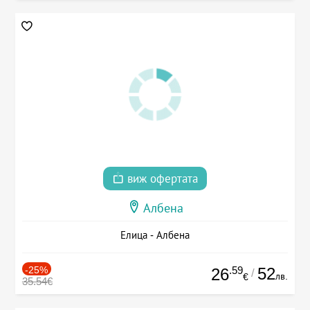
виж офертата
Албена
Елица - Албена
-25%
.59
52
26
/
лв.
€
35.54€