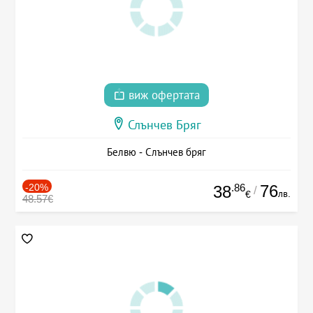
виж офертата
Слънчев Бряг
Белвю - Слънчев бряг
-20%
.86
76
38
/
лв.
€
48.57€