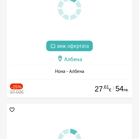
виж офертата
Албена
Нона - Албена
-25%
.61
54
27
/
лв.
€
37.02€