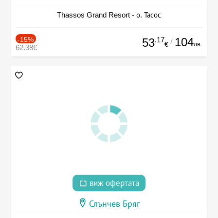
Thassos Grand Resort - о. Тасос
-15%
.17
104
53
/
лв.
€
62.38€
виж офертата
Слънчев Бряг