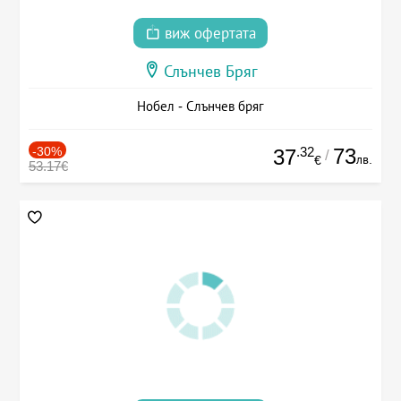
виж офертата
Слънчев Бряг
Нобел - Слънчев бряг
-30%
.32
73
37
/
лв.
€
53.17€