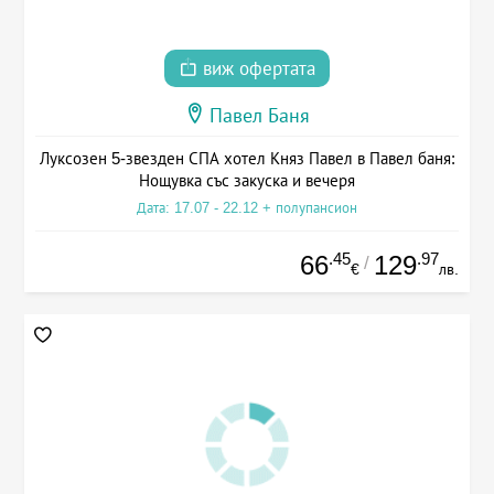
виж офертата
Павел Баня
Луксозен 5-звезден СПА хотел Княз Павел в Павел баня:
Нощувка със закуска и вечеря
Дата: 17.07 - 22.12 + полупансион
.45
.97
66
129
/
€
лв.