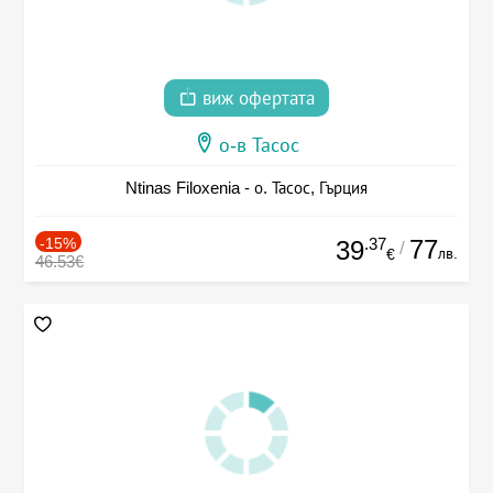
виж офертата
о-в Тасос
Ntinas Filoxenia - о. Тасос, Гърция
-15%
.37
77
39
/
лв.
€
46.53€