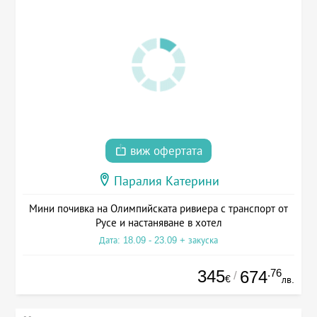
виж офертата
Паралия Катерини
Мини почивка на Олимпийската ривиера с транспорт от
Русе и настаняване в хотел
Дата: 18.09 - 23.09 + закуска
345
.76
674
/
€
лв.