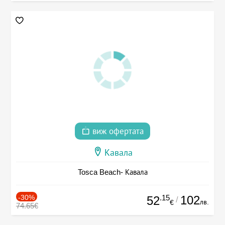
виж офертата
Кавала
Tosca Beach- Кавала
-30%
.15
102
52
/
лв.
€
74.65€