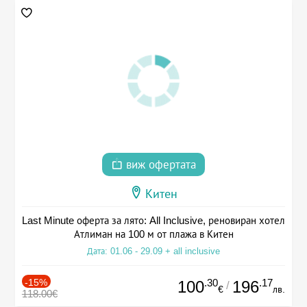
виж офертата
Китен
Last Minute оферта за лято: All Inclusive, реновиран хотел
Атлиман на 100 м от плажа в Китен
Дата: 01.06 - 29.09 + all inclusive
-15%
.30
.17
100
196
/
€
лв.
118.00€