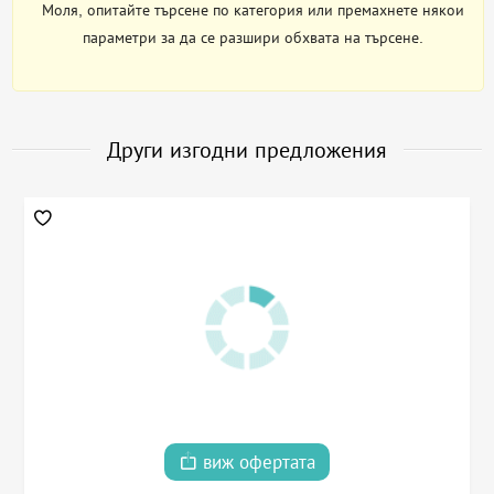
Моля, опитайте търсене по категория или премахнете някои
параметри за да се разшири обхвата на търсене.
Други изгодни предложения
виж офертата