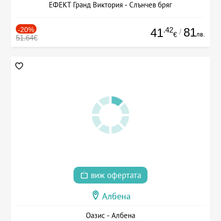
ЕФЕКТ Гранд Виктория - Слънчев бряг
-20%
.42
81
41
/
лв.
€
51.64€
виж офертата
Албена
Оазис - Албена