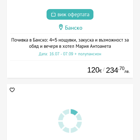
виж офертата
Банско
Почивка в Банско: 4=5 нощувки, закуска и възможност за
обяд и вечеря в хотел Мария Антоанета
Дата: 16.07 - 07.09 + полупансион
120
.70
234
/
€
лв.