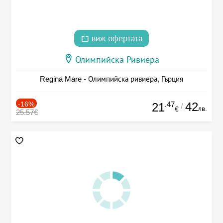
виж офертата
Олимпийска Ривиера
Regina Mare - Олимпийска ривиера, Гърция
-16%
.47
42
21
/
лв.
€
25.57€