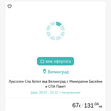
виж офертата
Велинград
Луксозен Спа Хотел във Велинград с Минерални Басейни
и СПА Пакет
Дата: 28.07 - 23.12 + полупансион
67
.04
131
/
€
лв.