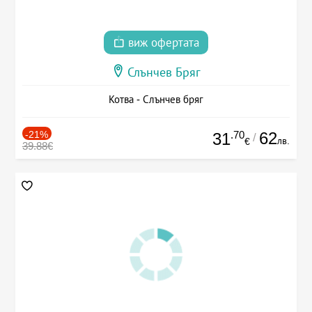
виж офертата
Слънчев Бряг
Котва - Слънчев бряг
-21%
.70
62
31
/
лв.
€
39.88€