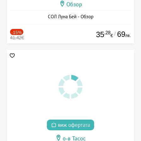
Обзор
СОЛ Луна Бей - Обзор
-15%
.28
69
35
/
лв.
€
41.42€
виж офертата
о-в Тасос