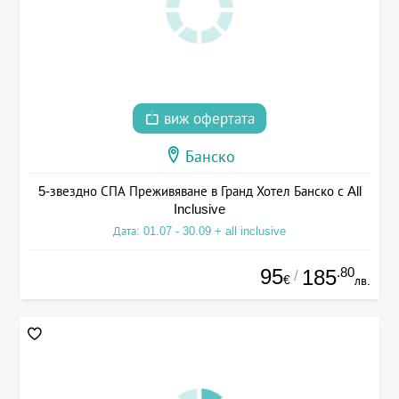
виж офертата
Банско
5-звездно СПА Преживяване в Гранд Хотел Банско с All
Inclusive
Дата: 01.07 - 30.09 + all inclusive
95
.80
185
/
€
лв.