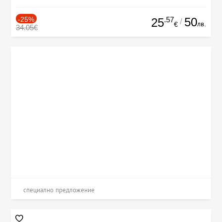
-25%
.57
50
25
/
лв.
€
34.05€
специално предложение