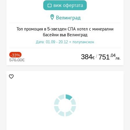
виж офертата
Велинград
Топ промоция в 5-звезден СПА хотел с минерални
басейни във Велинград
Дата: 01.09 - 20.12 + полупансион
-33%
384
.04
751
/
€
лв.
576.00€