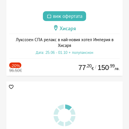
виж офертата
Хисаря
Луксозен СПА релакс в най-новия хотел Империя в
Хисаря
Дата: 25.06 - 01.10 + полупансион
-20%
.20
.99
77
150
/
€
лв.
96.50€