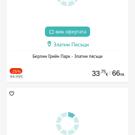
виж офертата
Златни Пясъци
Берлин Грийн Парк - Златни пясъци
-25%
.75
66
33
/
лв.
€
44.99€