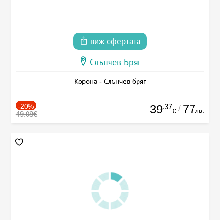
виж офертата
Слънчев Бряг
Корона - Слънчев бряг
-20%
.37
77
39
/
лв.
€
49.08€