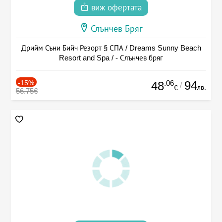
виж офертата
Слънчев Бряг
Дрийм Съни Бийч Резорт § СПА / Dreams Sunny Beach
Resort and Spa / - Слънчев бряг
-15%
.06
94
48
/
лв.
€
56.75€