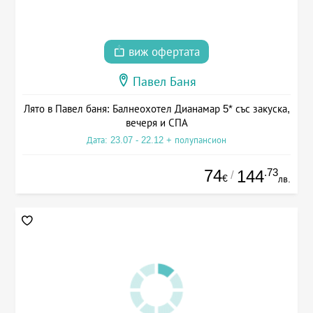
виж офертата
Павел Баня
Лято в Павел баня: Балнеохотел Дианамар 5* със закуска,
вечеря и СПА
Дата: 23.07 - 22.12 + полупансион
74
.73
144
/
€
лв.