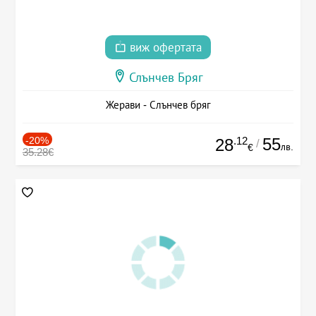
виж офертата
Слънчев Бряг
Жерави - Слънчев бряг
-20%
.12
55
28
/
лв.
€
35.28€