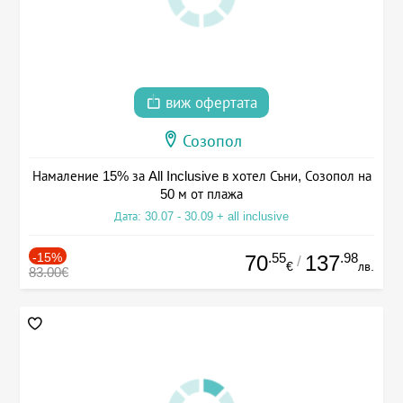
виж офертата
Созопол
Намаление 15% за All Inclusive в хотел Съни, Созопол на
50 м от плажа
Дата: 30.07 - 30.09 + all inclusive
-15%
.55
.98
70
137
/
€
лв.
83.00€