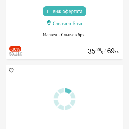
виж офертата
Слънчев Бряг
Марвел - Слънчев бряг
-30%
.28
69
35
/
лв.
€
50.11€