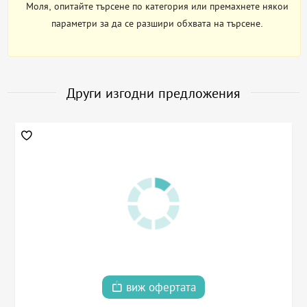
Моля, опитайте търсене по категория или премахнете някои
параметри за да се разшири обхвата на търсене.
Други изгодни предложения
виж офертата