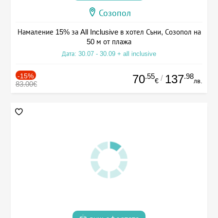
Созопол
Намаление 15% за All Inclusive в хотел Съни, Созопол на
50 м от плажа
Дата: 30.07 - 30.09 + all inclusive
-15%
.55
.98
70
137
/
€
лв.
83.00€