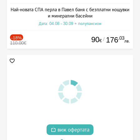
Най-новата СПА перла в Павел баня с безплатни нощувки
и минерални басейни
Дата: 04.08 - 30.09 + полупансион
-18%
90
.03
176
/
€
лв.
110.00€
виж офертата