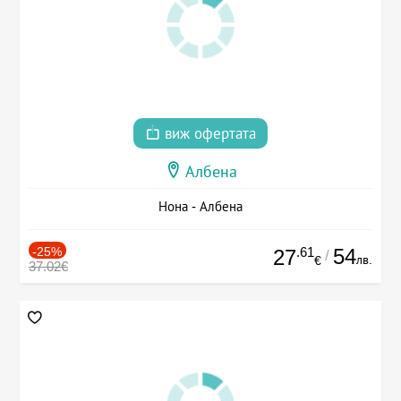
виж офертата
Албена
Нона - Албена
-25%
.61
54
27
/
лв.
€
37.02€