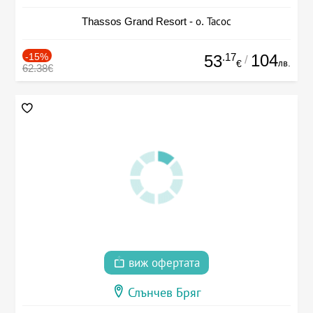
Thassos Grand Resort - о. Тасос
-15%
.17
104
53
/
лв.
€
62.38€
виж офертата
Слънчев Бряг