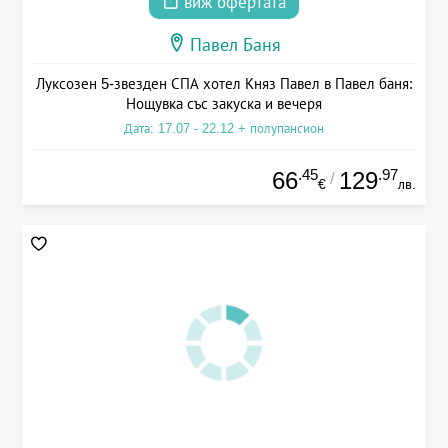
виж офертата
Павел Баня
Луксозен 5-звезден СПА хотел Княз Павел в Павел баня:
Нощувка със закуска и вечеря
Дата: 17.07 - 22.12 + полупансион
.45
.97
66
129
/
€
лв.