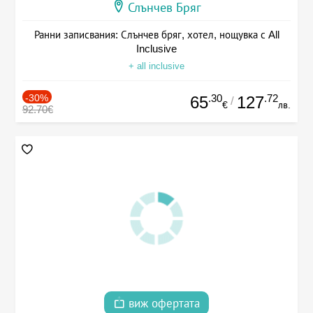
Слънчев Бряг
Ранни записвания: Слънчев бряг, хотел, нощувка с All
Inclusive
+ all inclusive
-30%
.30
.72
65
127
/
€
лв.
92.70€
виж офертата