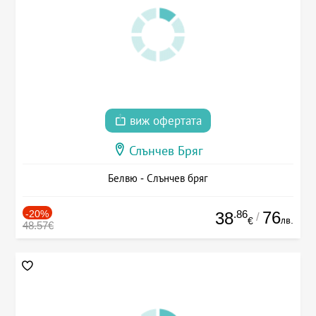
виж офертата
Слънчев Бряг
Белвю - Слънчев бряг
-20%
.86
76
38
/
лв.
€
48.57€