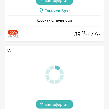
виж офертата
Слънчев Бряг
Корона - Слънчев бряг
-20%
.37
77
39
/
лв.
€
49.08€
виж офертата