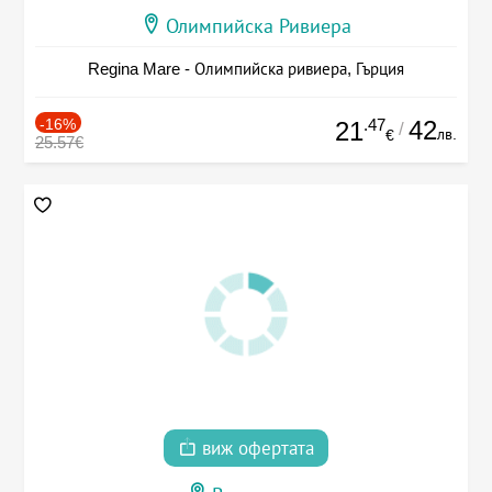
Олимпийска Ривиера
Regina Mare - Олимпийска ривиера, Гърция
-16%
.47
42
21
/
лв.
€
25.57€
виж офертата