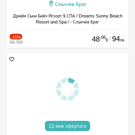
Слънчев Бряг
Дрийм Съни Бийч Резорт § СПА / Dreams Sunny Beach
Resort and Spa / - Слънчев бряг
-15%
.06
94
48
/
лв.
€
56.75€
виж офертата