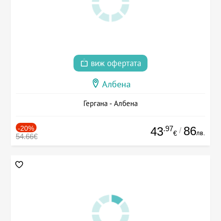
виж офертата
Албена
Гергана - Албена
-20%
.97
86
43
/
лв.
€
54.66€