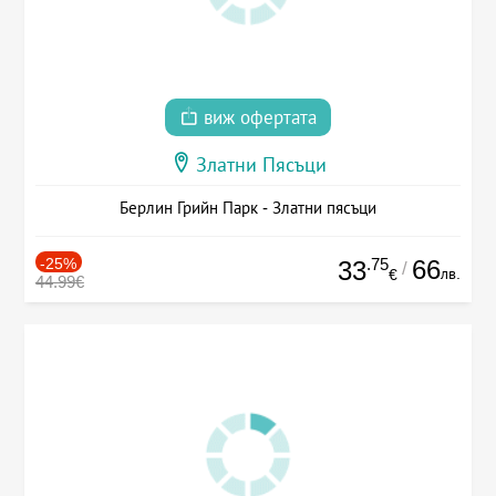
виж офертата
Златни Пясъци
Берлин Грийн Парк - Златни пясъци
-25%
.75
66
33
/
лв.
€
44.99€