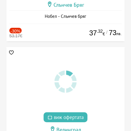
Слънчев Бряг
Нобел - Слънчев бряг
-30%
.32
73
37
/
лв.
€
53.17€
виж офертата
Велинград