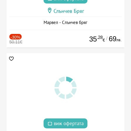
Слънчев Бряг
Марвел - Слънчев бряг
-30%
.28
69
35
/
лв.
€
50.11€
виж офертата