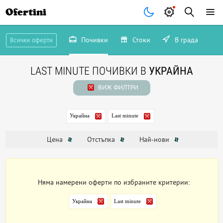
Ofertini
Почивки
Стоки
В града
Всички оферти
LAST MINUTE ПОЧИВКИ В
УКРАЙНА
ВИЖ ФИЛТРИ
Украйна
Last minute
Цена
Отстъпка
Най-нови
Няма намерени оферти по избраните критерии:
Украйна
Last minute