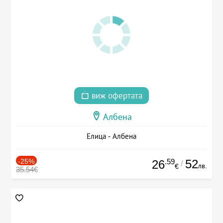
виж офертата
Албена
Елица - Албена
-25%
.59
52
26
/
лв.
€
35.54€