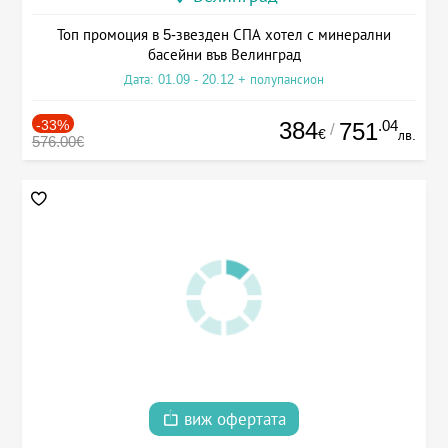
Топ промоция в 5-звезден СПА хотел с минерални
басейни във Велинград
Дата: 01.09 - 20.12 + полупансион
-33%
384
.04
751
/
€
лв.
576.00€
виж офертата