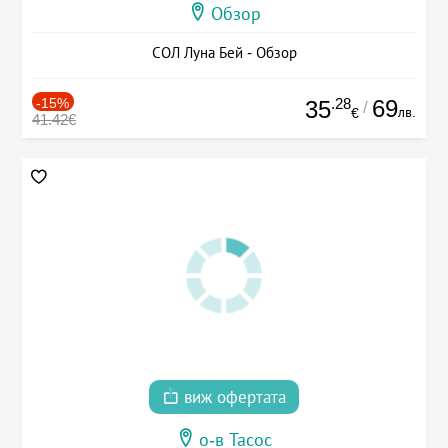
Обзор
СОЛ Луна Бей - Обзор
-15%
.28
69
35
/
лв.
€
41.42€
виж офертата
о-в Тасос