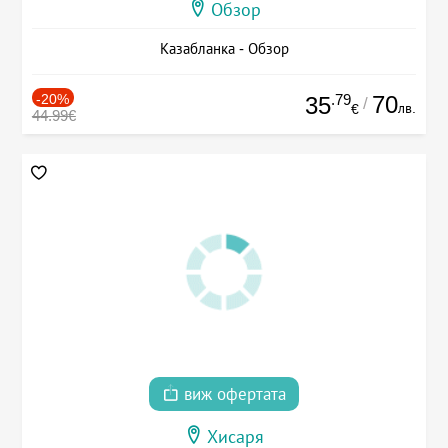
Обзор
Казабланка - Обзор
-20%
.79
70
35
/
лв.
€
44.99€
виж офертата
Хисаря