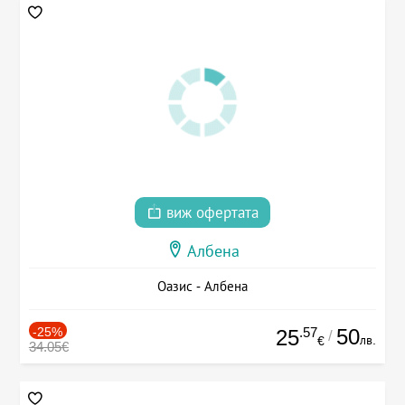
виж офертата
Албена
Оазис - Албена
-25%
.57
50
25
/
лв.
€
34.05€