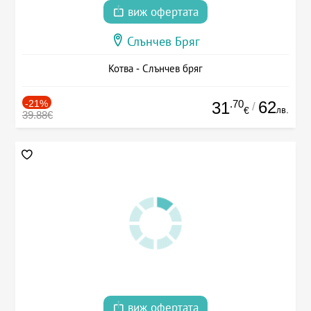
виж офертата
Слънчев Бряг
Котва - Слънчев бряг
-21%
.70
62
31
/
лв.
€
39.88€
виж офертата