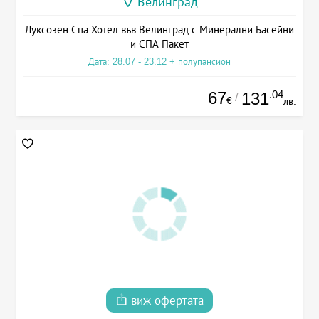
Велинград
Луксозен Спа Хотел във Велинград с Минерални Басейни
и СПА Пакет
Дата: 28.07 - 23.12 + полупансион
67
.04
131
/
€
лв.
виж офертата