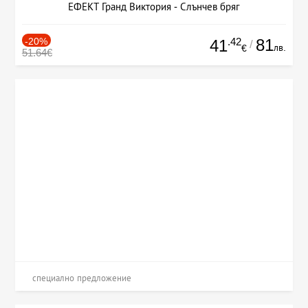
ЕФЕКТ Гранд Виктория - Слънчев бряг
-20%
.42
81
41
/
лв.
€
51.64€
специално предложение