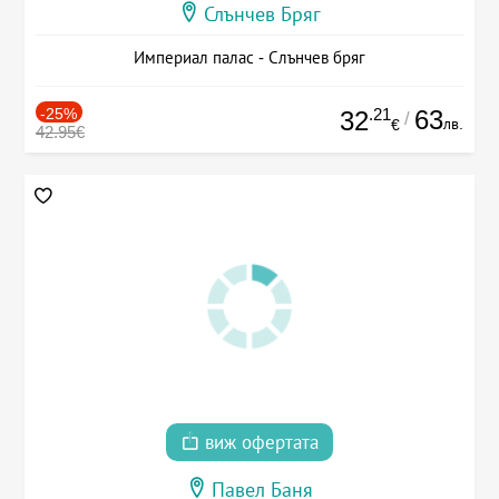
Слънчев Бряг
Империал палас - Слънчев бряг
-25%
.21
63
32
/
лв.
€
42.95€
виж офертата
Павел Баня