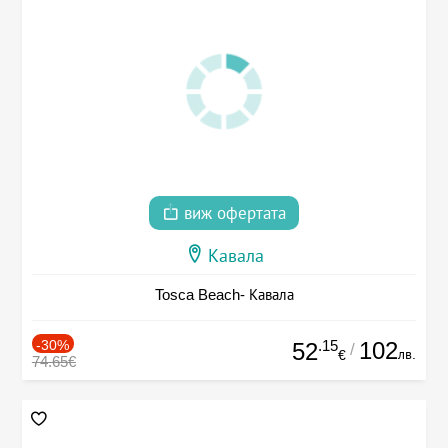
виж офертата
Кавала
Tosca Beach- Кавала
-30%
.15
102
52
/
лв.
€
74.65€