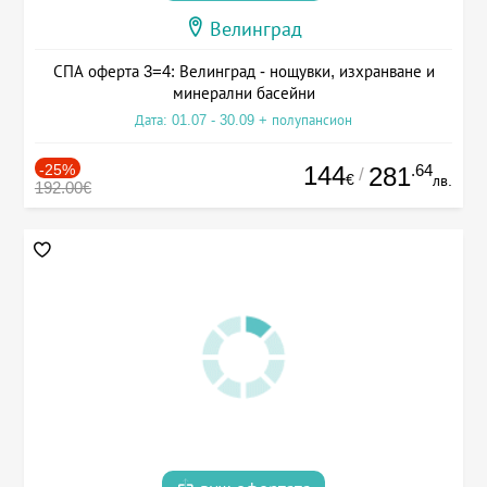
Велинград
СПА оферта 3=4: Велинград - нощувки, изхранване и
минерални басейни
Дата: 01.07 - 30.09 + полупансион
-25%
144
.64
281
/
€
лв.
192.00€