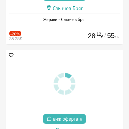
Слънчев Бряг
Жерави - Слънчев бряг
-20%
.12
55
28
/
лв.
€
35.28€
виж офертата