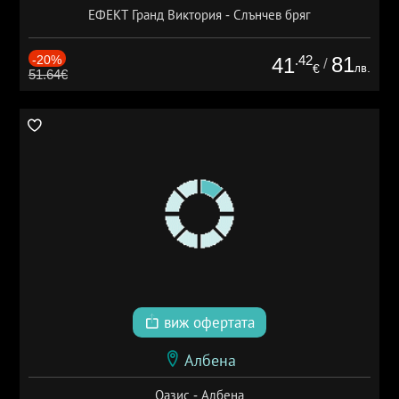
ЕФЕКТ Гранд Виктория - Слънчев бряг
-20%
.42
81
41
/
лв.
€
51.64€
виж офертата
Албена
Оазис - Албена