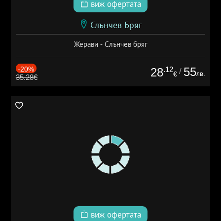
виж офертата
Слънчев Бряг
Жерави - Слънчев бряг
-20%
.12
55
28
/
лв.
€
35.28€
виж офертата