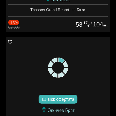
Thassos Grand Resort - о. Тасос
-15%
.17
104
53
/
лв.
€
62.38€
виж офертата
Слънчев Бряг