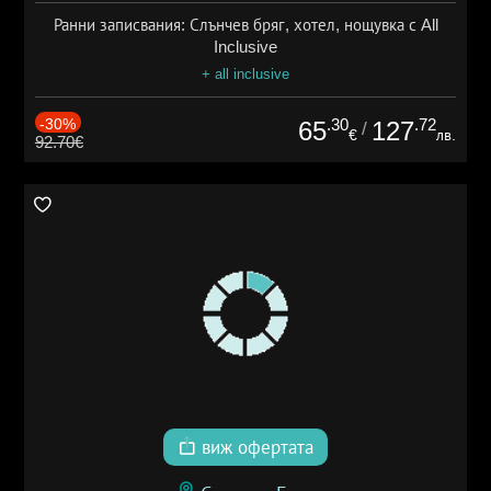
Ранни записвания: Слънчев бряг, хотел, нощувка с All
Inclusive
+ all inclusive
-30%
.30
.72
65
127
/
€
лв.
92.70€
виж офертата