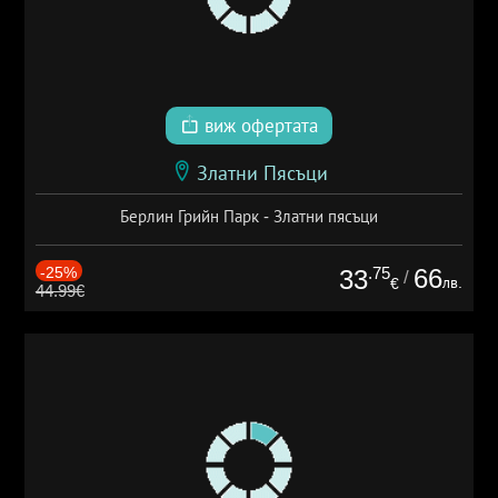
виж офертата
Златни Пясъци
Берлин Грийн Парк - Златни пясъци
-25%
.75
66
33
/
лв.
€
44.99€