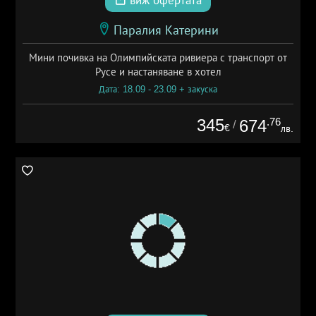
виж офертата
Паралия Катерини
Мини почивка на Олимпийската ривиера с транспорт от
Русе и настаняване в хотел
Дата: 18.09 - 23.09 + закуска
345
.76
674
/
€
лв.