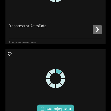
Хороскоп от AstroData
Инсталирайте сега
виж офертата