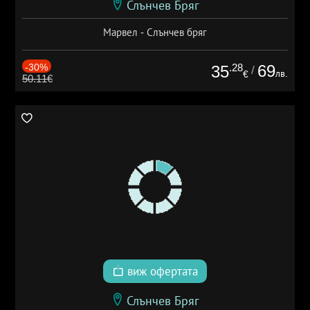
Слънчев Бряг
Марвел - Слънчев бряг
-30%
.28
69
35
/
лв.
€
50.11€
виж офертата
Слънчев Бряг