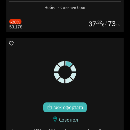
Нобел - Слънчев бряг
-30%
.32
73
37
/
лв.
€
53.17€
виж офертата
Созопол