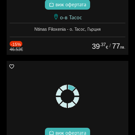
виж офертата
о-в Тасос
Ntinas Filoxenia - о. Тасос, Гърция
-15%
.37
77
39
/
лв.
€
46.53€
виж офертата