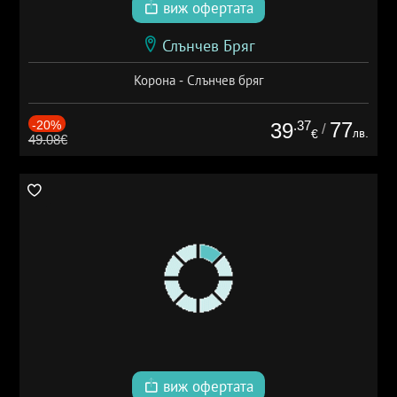
виж офертата
Слънчев Бряг
Корона - Слънчев бряг
-20%
.37
77
39
/
лв.
€
49.08€
виж офертата