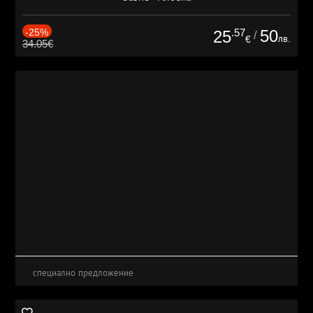
-25%
.57
50
25
/
лв.
€
34.05€
специално предложение