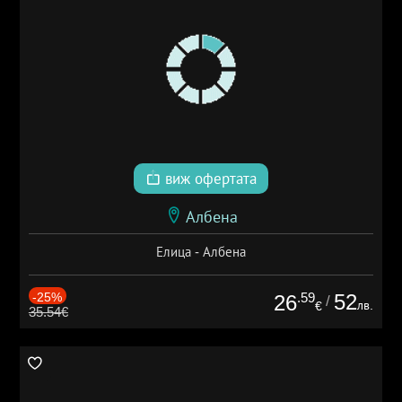
виж офертата
Албена
Елица - Албена
-25%
.59
52
26
/
лв.
€
35.54€