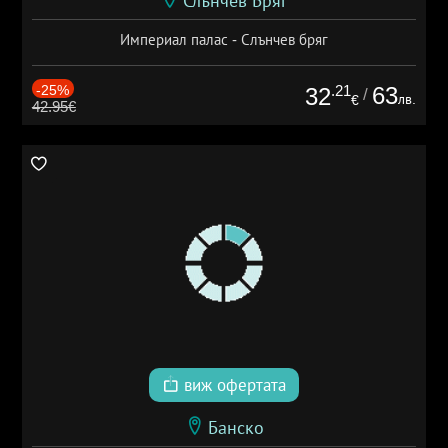
Слънчев Бряг
Империал палас - Слънчев бряг
-25%
.21
63
32
/
лв.
€
42.95€
виж офертата
Банско