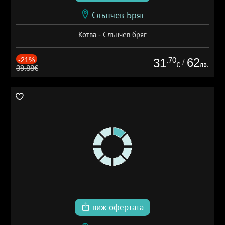
Слънчев Бряг
Котва - Слънчев бряг
-21%
.70
62
31
/
лв.
€
39.88€
виж офертата