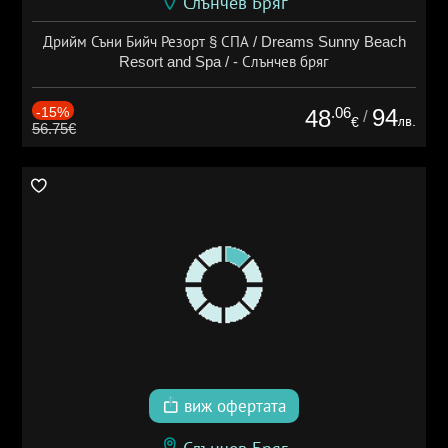
Слънчев Бряг
Дрийм Съни Бийч Резорт § СПА / Dreams Sunny Beach
Resort and Spa / - Слънчев бряг
-15%
.06
94
48
/
лв.
€
56.75€
виж офертата