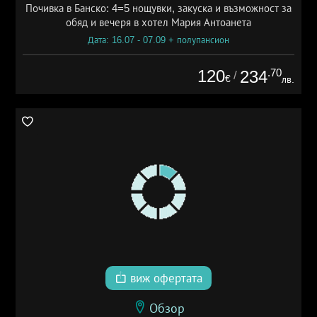
Почивка в Банско: 4=5 нощувки, закуска и възможност за
обяд и вечеря в хотел Мария Антоанета
Дата: 16.07 - 07.09 + полупансион
120
.70
234
/
€
лв.
виж офертата
Обзор