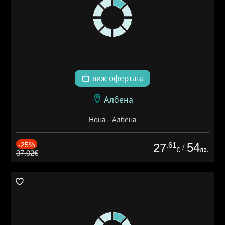
виж офертата
Албена
Нона - Албена
-25%
.61
54
27
/
лв.
€
37.02€