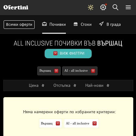
Ofertini
Почивки
Стоки
В града
Всички оферти
ALL INCLUSIVE ПОЧИВКИ ВЪВ
ВЪРШАЦ
ВИЖ ФИЛТРИ
Вършац
AI - all inclusive
Цена
Отстъпка
Най-нови
Няма намерени оферти по избраните критерии:
Вършац
AI - all inclusive