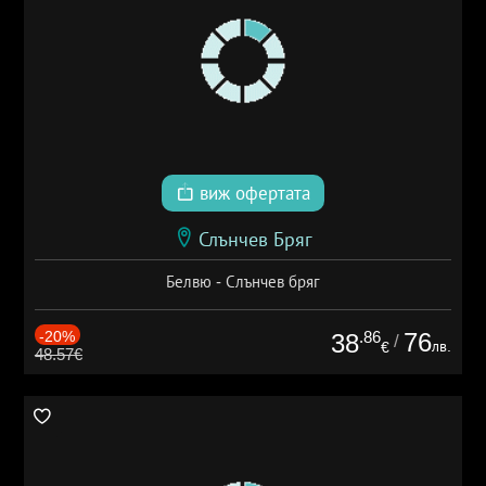
виж офертата
Слънчев Бряг
Белвю - Слънчев бряг
-20%
.86
76
38
/
лв.
€
48.57€