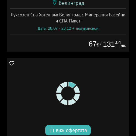
Велинград
Луксозен Спа Хотел във Велинград с Минерални Басейни
и СПА Пакет
Дата: 28.07 - 23.12 + полупансион
67
.04
131
/
€
лв.
виж офертата