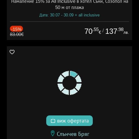
Намаление 15% за All Inclusive в хотел Съни, Созопол на
50 м от плажа
Дата: 30.07 - 30.09 + all inclusive
-15%
.55
.98
70
137
/
€
лв.
83.00€
виж офертата
Слънчев Бряг