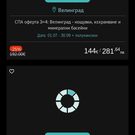
Велинград
СПА оферта 3=4: Велинград - нощувки, изхранване и
минерални басейни
Дата: 01.07 - 30.09 + полупансион
-25%
144
.64
281
/
€
лв.
192.00€