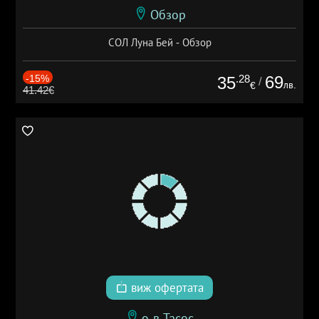
Обзор
СОЛ Луна Бей - Обзор
-15%
.28
69
35
/
лв.
€
41.42€
виж офертата
о-в Тасос