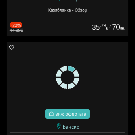
Казабланка - Обзор
-20%
.79
70
35
/
лв.
€
44.99€
виж офертата
Банско