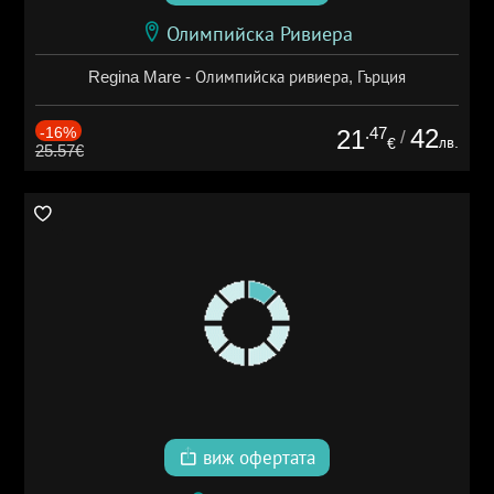
Олимпийска Ривиера
Regina Mare - Олимпийска ривиера, Гърция
-16%
.47
42
21
/
лв.
€
25.57€
виж офертата