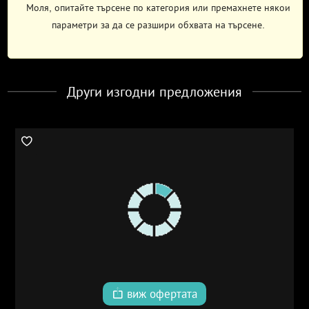
Моля, опитайте търсене по категория или премахнете някои
параметри за да се разшири обхвата на търсене.
Други изгодни предложения
виж офертата