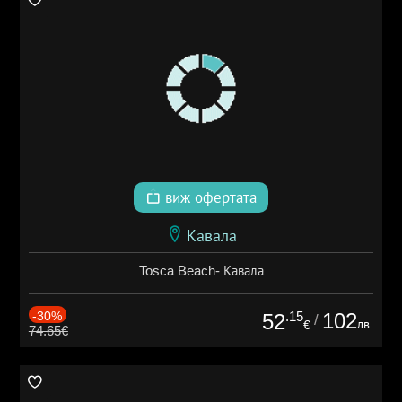
виж офертата
Кавала
Tosca Beach- Кавала
-30%
.15
102
52
/
лв.
€
74.65€