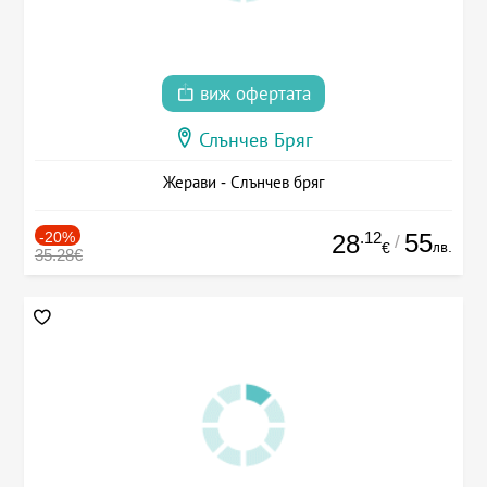
виж офертата
Слънчев Бряг
Жерави - Слънчев бряг
-20%
.12
55
28
/
лв.
€
35.28€