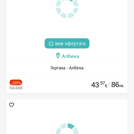
виж офертата
Албена
Гергана - Албена
-20%
.97
86
43
/
лв.
€
54.66€