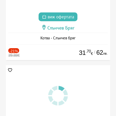
виж офертата
Слънчев Бряг
Котва - Слънчев бряг
-21%
.70
62
31
/
лв.
€
39.88€