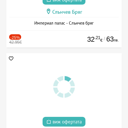
Слънчев Бряг
Империал палас - Слънчев бряг
-25%
.21
63
32
/
лв.
€
42.95€
виж офертата