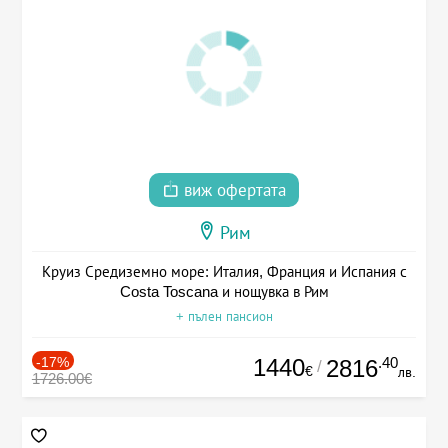
виж офертата
Рим
Круиз Средиземно море: Италия, Франция и Испания с
Costa Toscana и нощувка в Рим
+ пълен пансион
-17%
1440
.40
2816
/
€
лв.
1726.00€