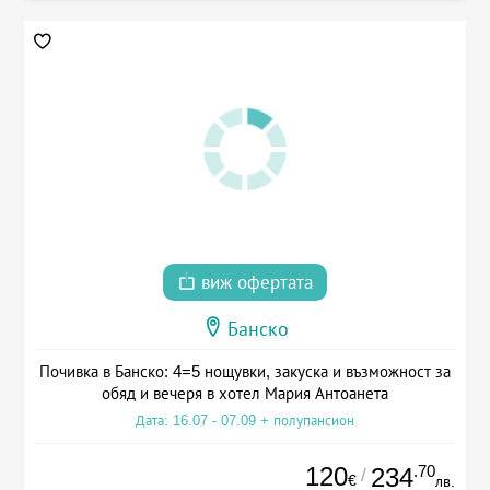
виж офертата
Банско
Почивка в Банско: 4=5 нощувки, закуска и възможност за
обяд и вечеря в хотел Мария Антоанета
Дата: 16.07 - 07.09 + полупансион
120
.70
234
/
€
лв.