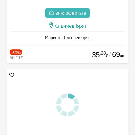
виж офертата
Слънчев Бряг
Марвел - Слънчев бряг
-30%
.28
69
35
/
лв.
€
50.11€