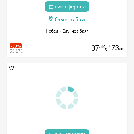
виж офертата
Слънчев Бряг
Нобел - Слънчев бряг
-30%
.32
73
37
/
лв.
€
53.17€