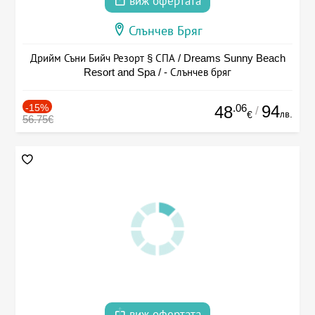
виж офертата
Слънчев Бряг
Дрийм Съни Бийч Резорт § СПА / Dreams Sunny Beach
Resort and Spa / - Слънчев бряг
-15%
.06
94
48
/
лв.
€
56.75€
виж офертата