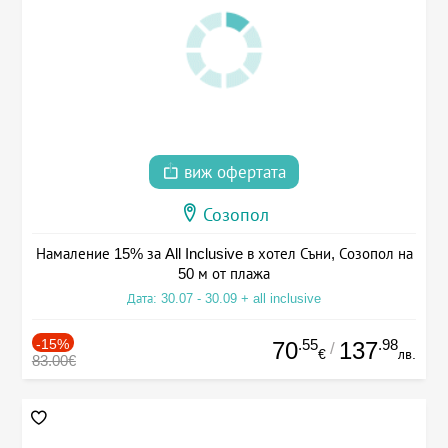
виж офертата
Созопол
Намаление 15% за All Inclusive в хотел Съни, Созопол на
50 м от плажа
Дата: 30.07 - 30.09 + all inclusive
-15%
.55
.98
70
137
/
€
лв.
83.00€