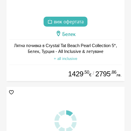
виж офертата
Белек
Лятна почивка в Crystal Tat Beach Pearl Collection 5*,
Белек, Турция - All Inclusive & летуване
+ all inclusive
.50
.86
1429
2795
/
€
лв.