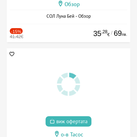
Обзор
СОЛ Луна Бей - Обзор
-15%
.28
69
35
/
лв.
€
41.42€
виж офертата
о-в Тасос