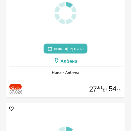
виж офертата
Албена
Нона - Албена
-25%
.61
54
27
/
лв.
€
37.02€