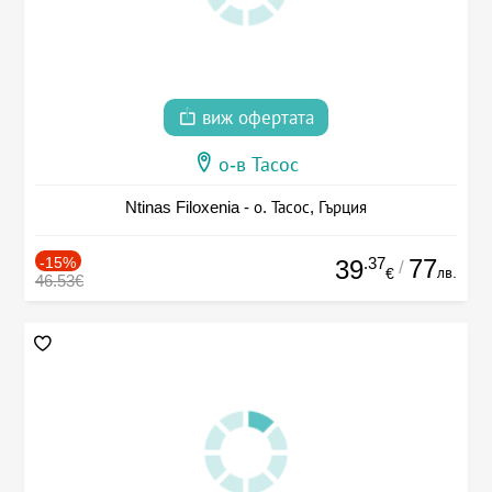
виж офертата
о-в Тасос
Ntinas Filoxenia - о. Тасос, Гърция
-15%
.37
77
39
/
лв.
€
46.53€