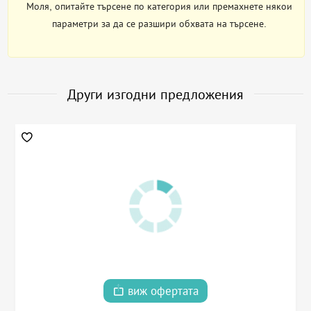
Моля, опитайте търсене по категория или премахнете някои
параметри за да се разшири обхвата на търсене.
Други изгодни предложения
виж офертата