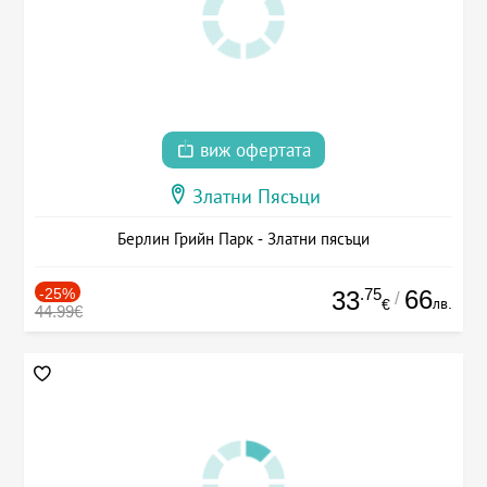
виж офертата
Златни Пясъци
Берлин Грийн Парк - Златни пясъци
-25%
.75
66
33
/
лв.
€
44.99€