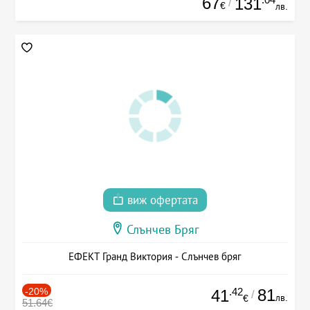
67
131
/
€
лв.
виж офертата
Слънчев Бряг
ЕФЕКТ Гранд Виктория - Слънчев бряг
-20%
.42
81
41
/
лв.
€
51.64€