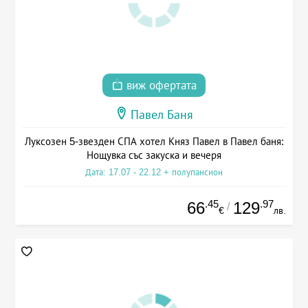
виж офертата
Павел Баня
Луксозен 5-звезден СПА хотел Княз Павел в Павел баня:
Нощувка със закуска и вечеря
Дата: 17.07 - 22.12 + полупансион
.45
.97
66
129
/
€
лв.