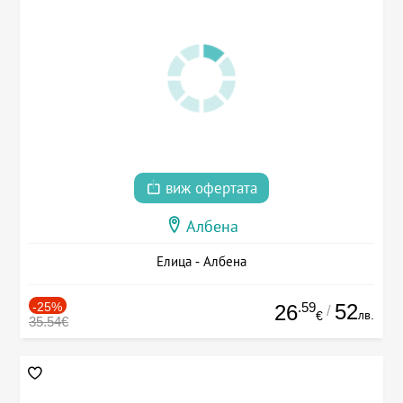
виж офертата
Албена
Елица - Албена
-25%
.59
52
26
/
лв.
€
35.54€