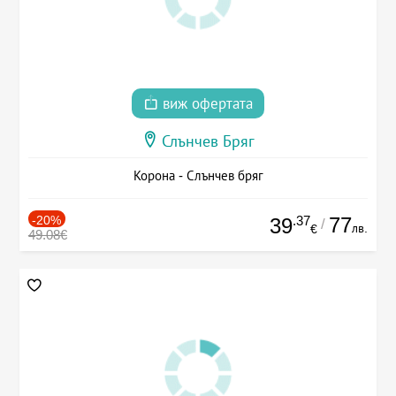
виж офертата
Слънчев Бряг
Корона - Слънчев бряг
-20%
.37
77
39
/
лв.
€
49.08€