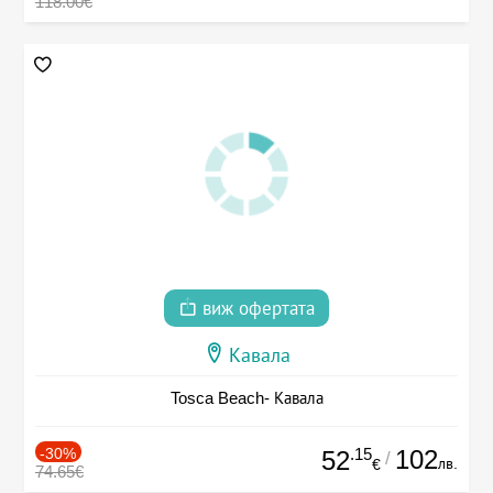
118.00€
виж офертата
Кавала
Tosca Beach- Кавала
-30%
.15
102
52
/
лв.
€
74.65€