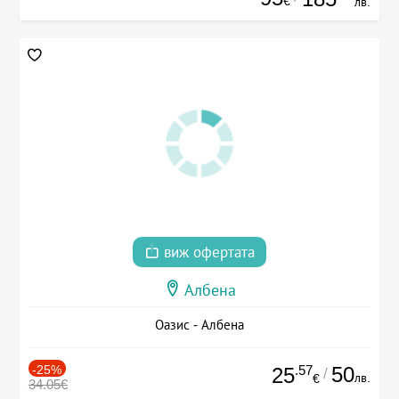
€
лв.
виж офертата
Албена
Оазис - Албена
-25%
.57
50
25
/
лв.
€
34.05€