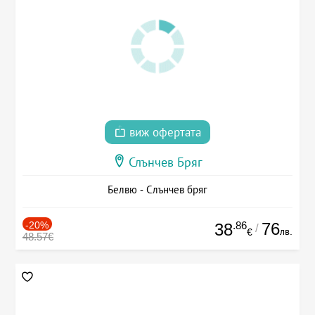
виж офертата
Слънчев Бряг
Белвю - Слънчев бряг
-20%
.86
76
38
/
лв.
€
48.57€