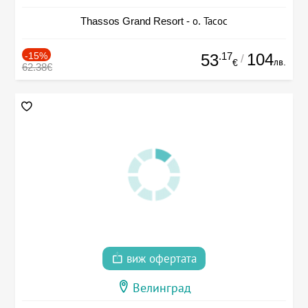
Thassos Grand Resort - о. Тасос
-15%
.17
104
53
/
лв.
€
62.38€
виж офертата
Велинград