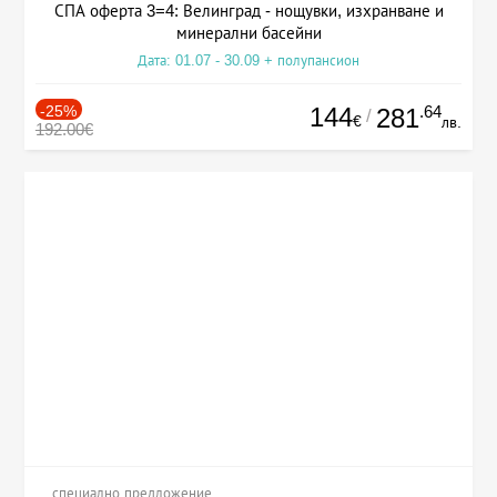
СПА оферта 3=4: Велинград - нощувки, изхранване и
минерални басейни
Дата: 01.07 - 30.09 + полупансион
-25%
144
.64
281
/
€
лв.
192.00€
специално предложение