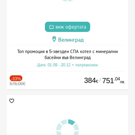
виж офертата
Велинград
Топ промоция в 5-звезден СПА хотел с минерални
басейни във Велинград
Дата: 01.09 - 20.12 + полупансион
-33%
384
.04
751
/
€
лв.
576.00€