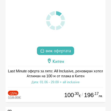
виж офертата
Китен
Last Minute оферта за лято: All Inclusive, реновиран хотел
Атлиман на 100 м от плажа в Китен
Дата: 01.06 - 29.09 + all inclusive
-15%
.30
.17
100
196
/
€
лв.
118.00€