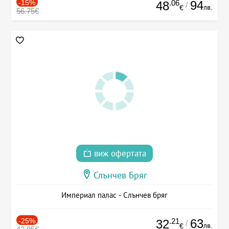
-15%
.06
94
48
/
лв.
€
56.75€
виж офертата
Слънчев Бряг
Империал палас - Слънчев бряг
-25%
.21
63
32
/
лв.
€