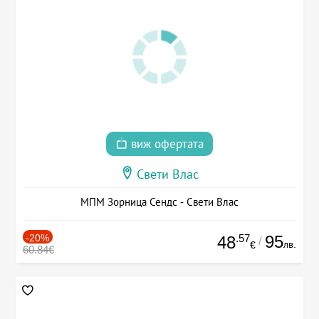
виж офертата
Свети Влас
МПМ Зорница Сендс - Свети Влас
-20%
.57
95
48
/
лв.
€
60.84€