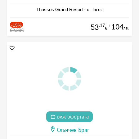
Thassos Grand Resort - о. Тасос
-15%
.17
104
53
/
лв.
€
62.38€
виж офертата
Слънчев Бряг