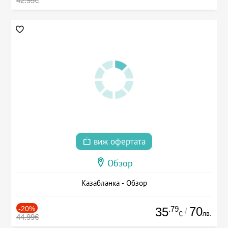
42.95€
виж офертата
Обзор
Казабланка - Обзор
-20%
.79
70
35
/
лв.
€
44.99€