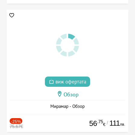
виж офертата
Обзор
Мирамар - Обзор
-25%
.75
111
56
/
лв.
€
75.67€