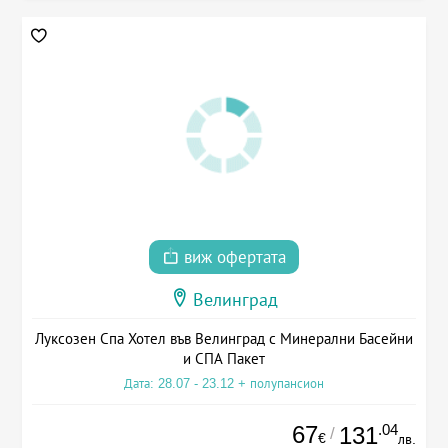
виж офертата
Велинград
Луксозен Спа Хотел във Велинград с Минерални Басейни
и СПА Пакет
Дата: 28.07 - 23.12 + полупансион
67
.04
131
/
€
лв.