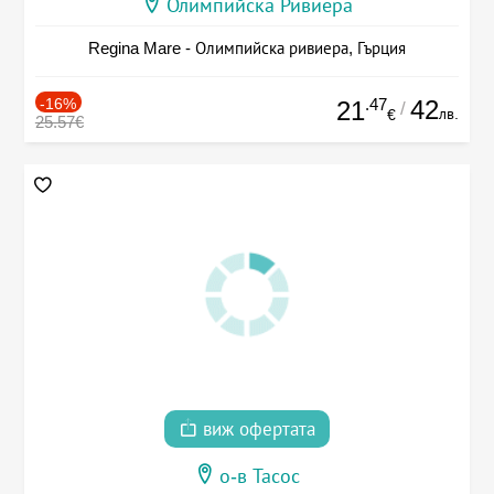
Олимпийска Ривиера
Regina Mare - Олимпийска ривиера, Гърция
-16%
.47
42
21
/
лв.
€
25.57€
виж офертата
о-в Тасос