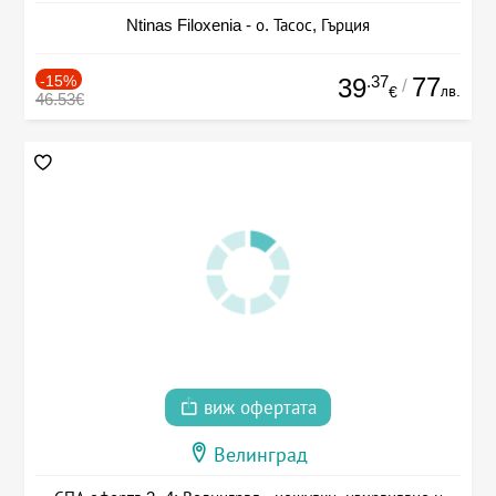
Ntinas Filoxenia - о. Тасос, Гърция
-15%
.37
77
39
/
лв.
€
46.53€
виж офертата
Велинград