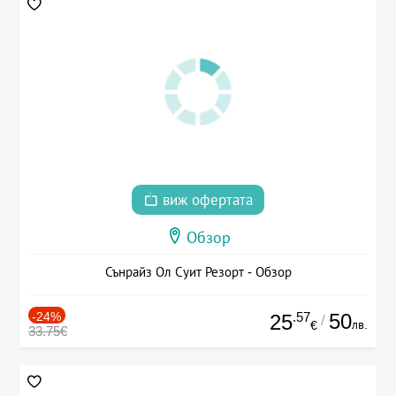
виж офертата
Обзор
Сънрайз Ол Суит Резорт - Обзор
-24%
.57
50
25
/
лв.
€
33.75€