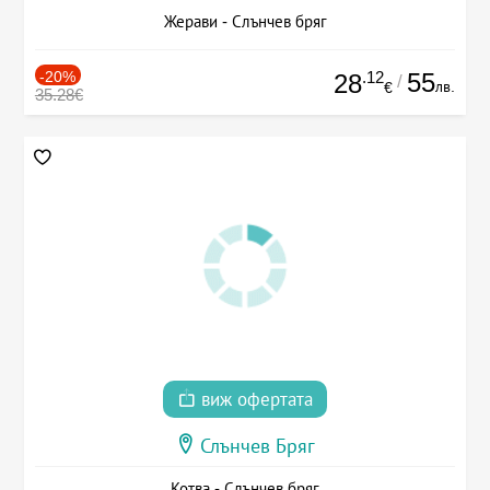
Жерави - Слънчев бряг
-20%
.12
55
28
/
лв.
€
35.28€
виж офертата
Слънчев Бряг
Котва - Слънчев бряг