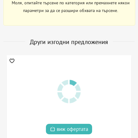
Моля, опитайте търсене по категория или премахнете някои
параметри за да се разшири обхвата на търсене.
Други изгодни предложения
виж офертата