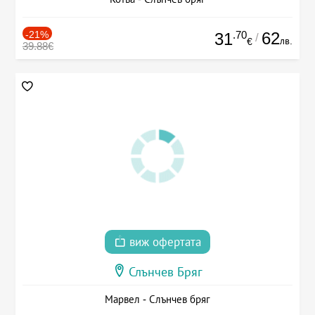
-21%
.70
62
31
/
лв.
€
39.88€
виж офертата
Слънчев Бряг
Марвел - Слънчев бряг