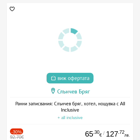
виж офертата
Слънчев Бряг
Ранни записвания: Слънчев бряг, хотел, нощувка с All
Inclusive
+ all inclusive
-30%
.30
.72
65
127
/
€
лв.
92.70€