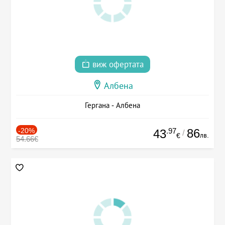
виж офертата
Албена
Гергана - Албена
-20%
.97
86
43
/
лв.
€
54.66€