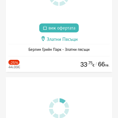
виж офертата
Златни Пясъци
Берлин Грийн Парк - Златни пясъци
-25%
.75
66
33
/
лв.
€
44.99€