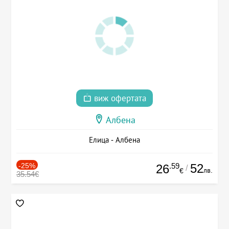
виж офертата
Албена
Елица - Албена
-25%
.59
52
26
/
лв.
€
35.54€