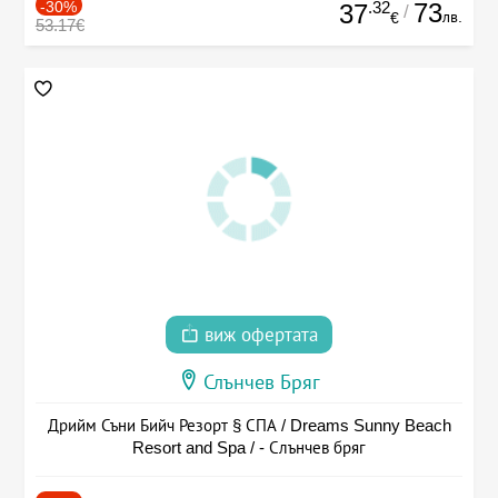
-30%
.32
73
37
/
лв.
€
53.17€
виж офертата
Слънчев Бряг
Дрийм Съни Бийч Резорт § СПА / Dreams Sunny Beach
Resort and Spa / - Слънчев бряг