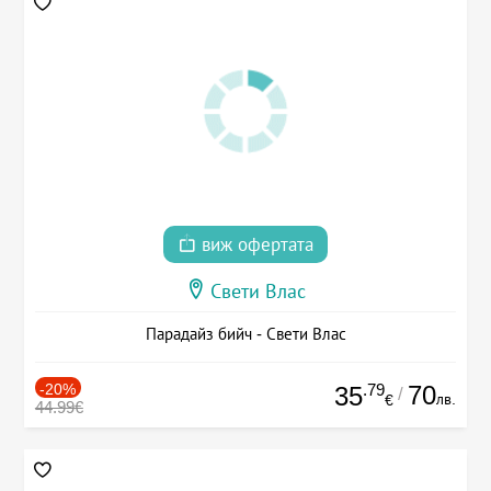
виж офертата
Свети Влас
Парадайз бийч - Свети Влас
-20%
.79
70
35
/
лв.
€
44.99€