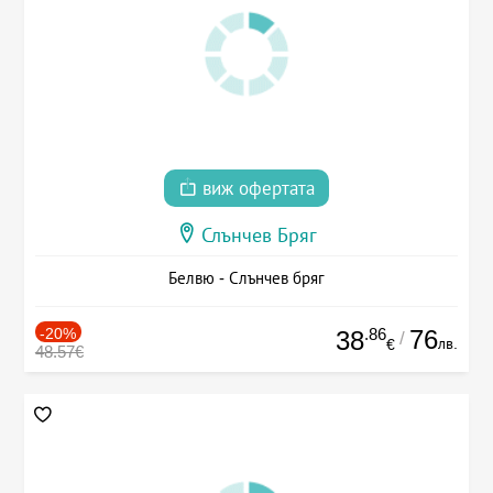
виж офертата
Слънчев Бряг
Белвю - Слънчев бряг
-20%
.86
76
38
/
лв.
€
48.57€