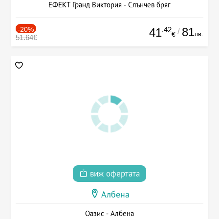
ЕФЕКТ Гранд Виктория - Слънчев бряг
-20%
.42
81
41
/
лв.
€
51.64€
виж офертата
Албена
Оазис - Албена