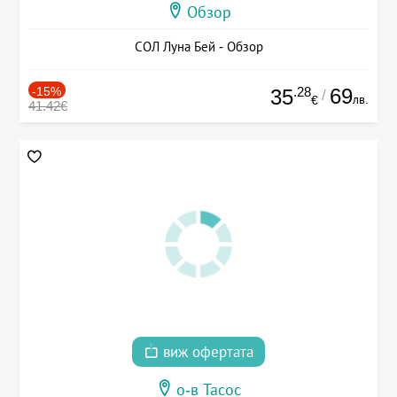
Обзор
СОЛ Луна Бей - Обзор
-15%
.28
69
35
/
лв.
€
41.42€
виж офертата
о-в Тасос