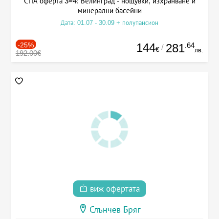
СПА оферта 3=4: Велинград - нощувки, изхранване и
минерални басейни
Дата: 01.07 - 30.09 + полупансион
-25%
144
.64
281
/
€
лв.
192.00€
виж офертата
Слънчев Бряг