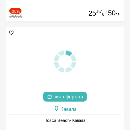
-25%
.57
50
25
/
лв.
€
34.05€
виж офертата
Кавала
Tosca Beach- Кавала