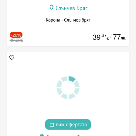
Слънчев Бряг
Корона - Слънчев бряг
-20%
.37
77
39
/
лв.
€
49.08€
виж офертата