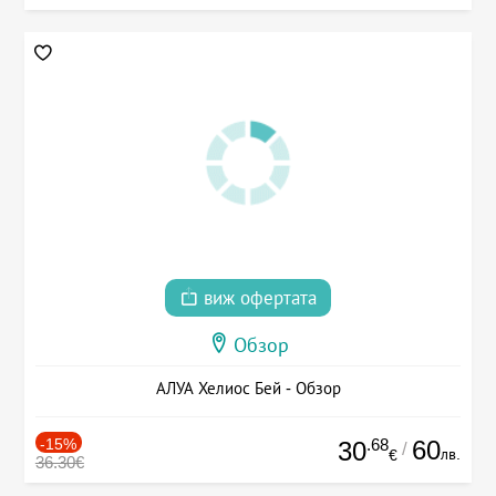
виж офертата
Обзор
АЛУА Хелиос Бей - Обзор
-15%
.68
60
30
/
лв.
€
36.30€