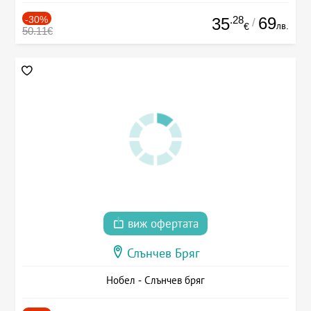
-30%
.28
69
35
/
лв.
€
50.11€
виж офертата
Слънчев Бряг
Нобел - Слънчев бряг