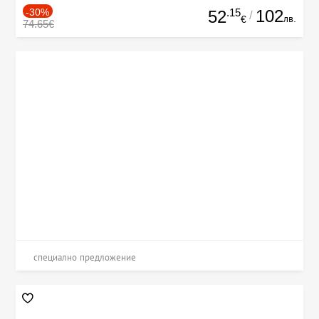
-30%
.15
102
52
/
лв.
€
74.65€
специално предложение