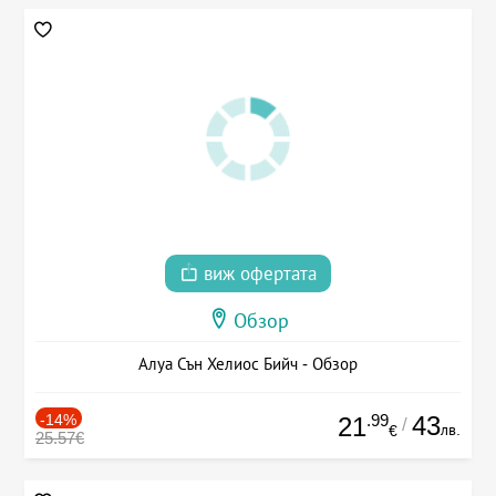
виж офертата
Обзор
Алуа Сън Хелиос Бийч - Обзор
-14%
.99
43
21
/
лв.
€
25.57€