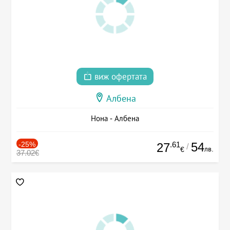
виж офертата
Албена
Нона - Албена
-25%
.61
54
27
/
лв.
€
37.02€