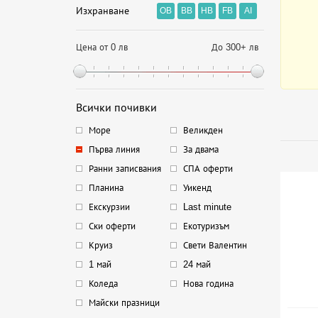
Изхранване
OB
BB
HB
FB
AI
Цена от 0 лв
До 300+ лв
Всички почивки
Море
Великден
Първа линия
За двама
Ранни записвания
СПА оферти
Планина
Уикенд
Екскурзии
Last minute
Ски оферти
Екотуризъм
Круиз
Свети Валентин
1 май
24 май
Коледа
Нова година
Майски празници