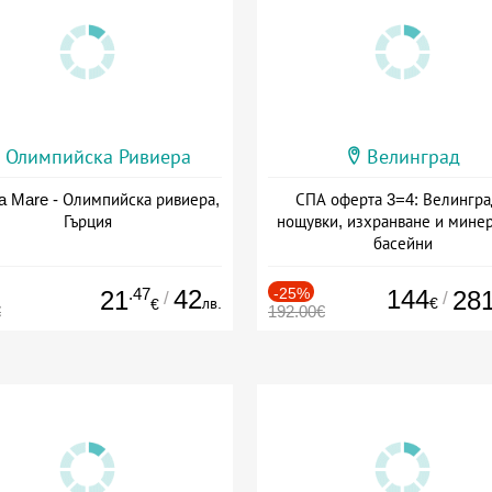
Олимпийска Ривиера
Велинград
a Mare - Олимпийска ривиера,
СПА оферта 3=4: Велингра
Гърция
нощувки, изхранване и мине
басейни
Дата: 01.07 - 30.09 + полупан
.47
42
-25%
144
21
28
/
/
лв.
€
€
€
192.00€