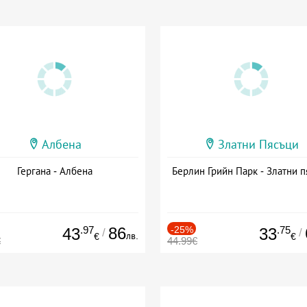
Албена
Златни Пясъци
Гергана - Албена
Берлин Грийн Парк - Златни п
.97
86
-25%
.75
43
33
/
/
лв.
€
€
€
44.99€