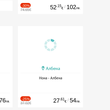
-30%
.15
102
52
/
лв.
€
74.65€
Албена
Нона - Албена
76
-25%
.61
54
27
/
лв.
лв.
€
37.02€