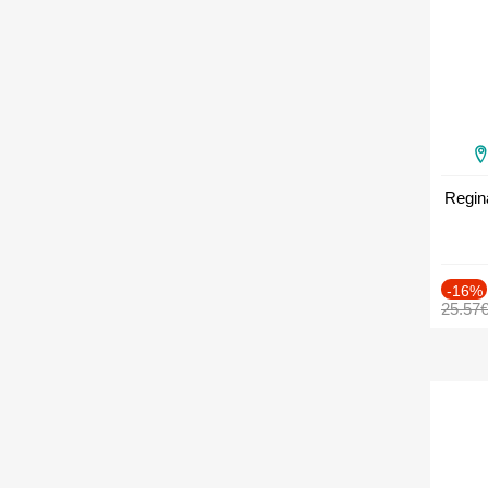
Regin
-16%
25.57