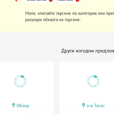
Моля, опитайте търсене по категория или пре
разшири обхвата на търсене.
Други изгодни предло
Обзор
о-в Тасос