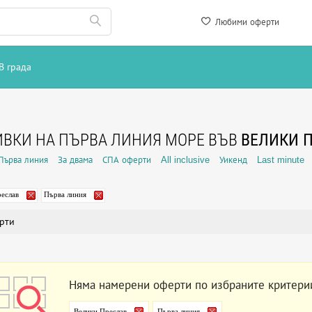
Любими оферти
В града
ВКИ НА ПЪРВА ЛИНИЯ МОРЕ ВЪВ
ВЕЛИКИ 
Първа линия
За двама
СПА оферти
All inclusive
Уикенд
Last minute
еслав
Първа линия
рти
Няма намерени оферти по избраните критери
Велики Преслав
Първа линия