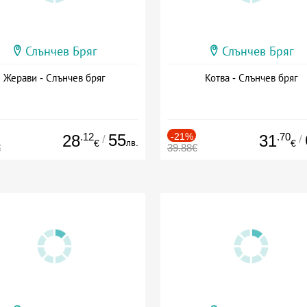
Слънчев Бряг
Слънчев Бряг
Жерави - Слънчев бряг
Котва - Слънчев бряг
.12
55
-21%
.70
28
31
/
/
лв.
€
€
€
39.88€