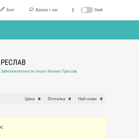
Блог
Връзка с нас
Dark
ПРЕСЛАВ
Забележителности около Велики Преслав
Цена
Отстъпка
Най-нови
и: