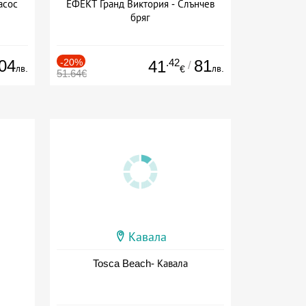
асос
ЕФЕКТ Гранд Виктория - Слънчев
бряг
04
-20%
.42
81
41
/
лв.
лв.
€
51.64€
Кавала
Tosca Beach- Кавала