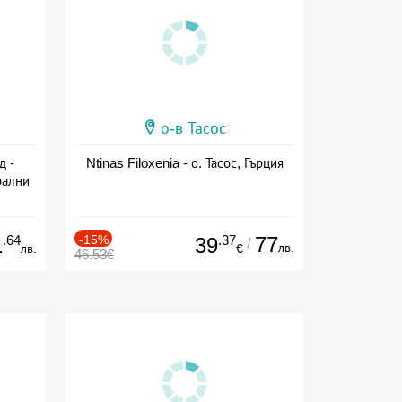
о-в Тасос
д -
Ntinas Filoxenia - о. Тасос, Гърция
рални
сион
.64
-15%
.37
77
1
39
/
лв.
лв.
€
46.53€