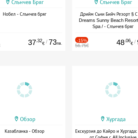
Слънчев Бряг
Слънчев Бряг
Нобел - Слънчев бряг
Дрийм Съни Бийч Резорт § С
Dreams Sunny Beach Resort
Spa / - Слънчев бряг
.32
73
-15%
.06
37
48
/
/
лв.
€
€
€
56.75€
Обзор
Хургада
Казабланка - Обзор
Екскурзия до Кайро и Хургада:
от София с All Inclusive