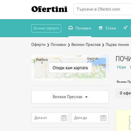
Ofertini
Почивки
Стоки
Всички оферти
Оферти
Почивки
Велики Преслав
Първа линия
❯
❯
❯
ПОЧИ
Море
Отиди към картата
Велики Пр
0 офе
Велики Преслав