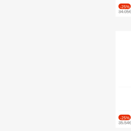
-25%
34.05
-25%
35.54