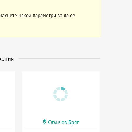
махнете някои параметри за да се
жения
Слънчев Бряг