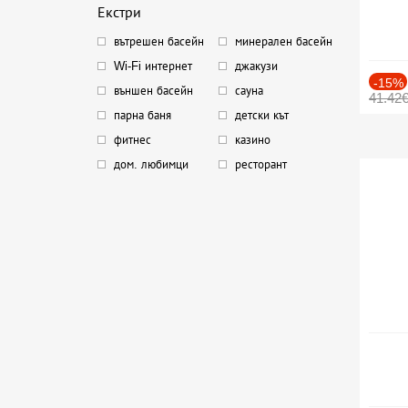
Екстри
вътрешен басейн
минерален басейн
Wi-Fi интернет
джакузи
-15%
външен басейн
сауна
41.42
парна баня
детски кът
фитнес
казино
дом. любимци
ресторант