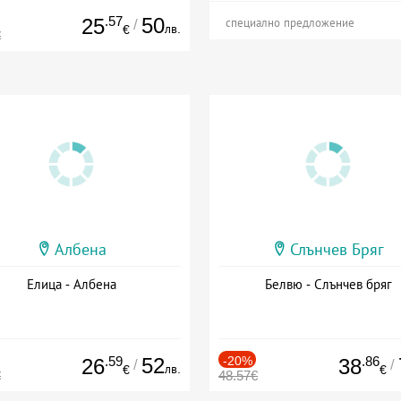
.57
50
25
/
специално предложение
лв.
€
€
Албена
Слънчев Бряг
Елица - Албена
Белвю - Слънчев бряг
.59
52
-20%
.86
26
38
/
/
лв.
€
€
€
48.57€