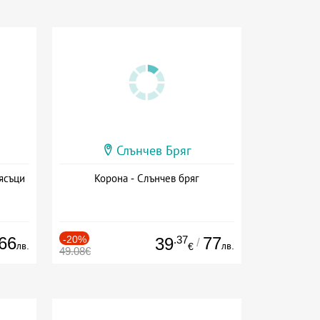
Слънчев Бряг
ясъци
Корона - Слънчев бряг
66
-20%
.37
77
39
/
лв.
лв.
€
49.08€