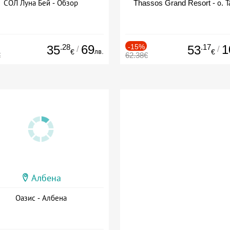
СОЛ Луна Бей - Обзор
Thassos Grand Resort - о. Т
.28
69
-15%
.17
1
35
53
/
/
лв.
€
€
€
62.38€
Албена
Оазис - Албена