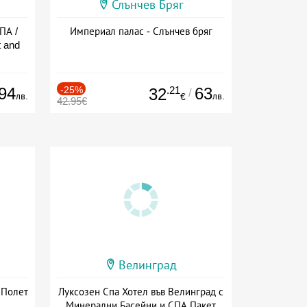
Слънчев Бряг
ПА /
Империал палас - Слънчев бряг
 and
94
-25%
.21
63
32
/
лв.
лв.
€
42.95€
Велинград
 Полет
Луксозен Спа Хотел във Велинград с
Минерални Басейни и СПА Пакет