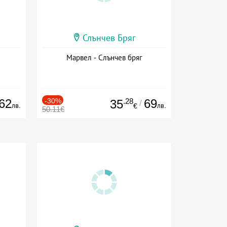
Слънчев Бряг
Марвел - Слънчев бряг
62
-30%
.28
69
35
/
лв.
лв.
€
50.11€