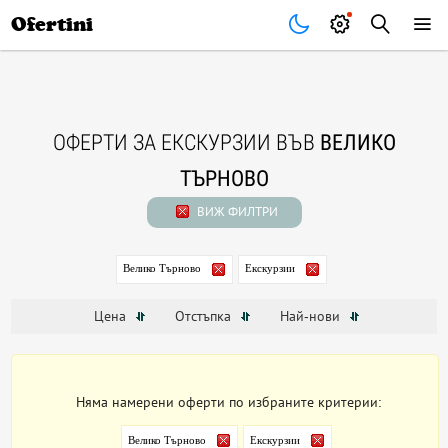
Почивки
Стоки
В града
Всички оферти
Ofertini
ОФЕРТИ ЗА ЕКСКУРЗИИ ВЪВ
ВЕЛИКО
ТЪРНОВО
ВИЖ ФИЛТРИ
Велико Търново
Екскурзии
Цена
Отстъпка
Най-нови
Няма намерени оферти по избраните критерии:
Велико Търново
Екскурзии