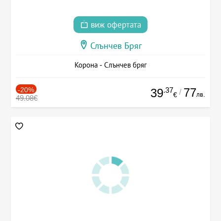
виж офертата
Слънчев Бряг
Корона - Слънчев бряг
-20%
.37
77
39
/
лв.
€
49.08€