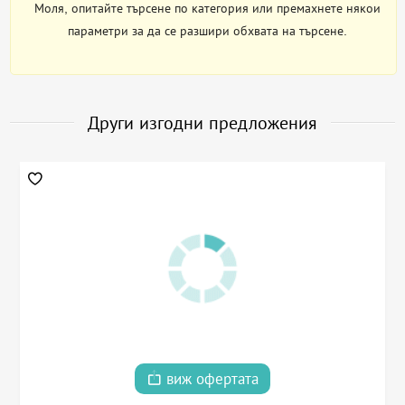
Моля, опитайте търсене по категория или премахнете някои
параметри за да се разшири обхвата на търсене.
Други изгодни предложения
виж офертата