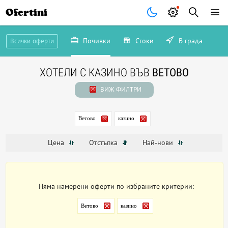
Ofertini
Почивки
Стоки
В града
Всички оферти
ХОТЕЛИ С КАЗИНО ВЪВ
ВЕТОВО
ВИЖ ФИЛТРИ
Ветово
казино
Цена
Отстъпка
Най-нови
Няма намерени оферти по избраните критерии:
Ветово
казино