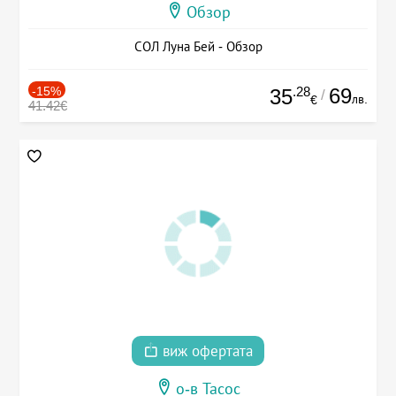
Обзор
СОЛ Луна Бей - Обзор
-15%
.28
69
35
/
лв.
€
41.42€
виж офертата
о-в Тасос