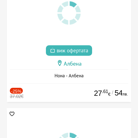
виж офертата
Албена
Нона - Албена
-25%
.61
54
27
/
лв.
€
37.02€