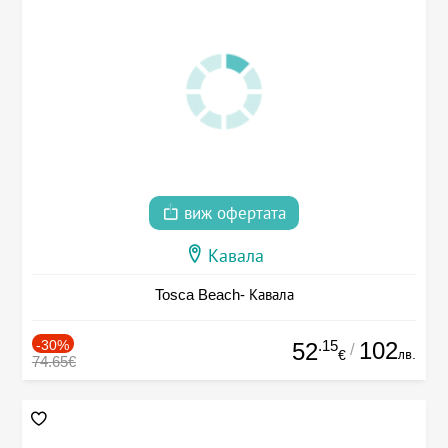
виж офертата
Кавала
Tosca Beach- Кавала
-30%
.15
102
52
/
лв.
€
74.65€