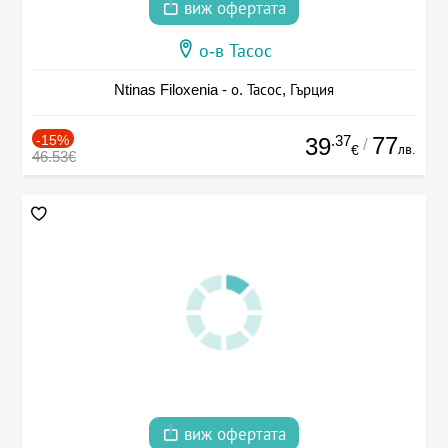
виж офертата
о-в Тасос
Ntinas Filoxenia - о. Тасос, Гърция
-15%
.37
77
39
/
лв.
€
46.53€
виж офертата