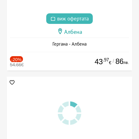
виж офертата
Албена
Гергана - Албена
-20%
.97
86
43
/
лв.
€
54.66€