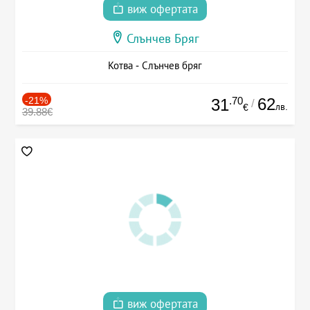
виж офертата
Слънчев Бряг
Котва - Слънчев бряг
-21%
.70
62
31
/
лв.
€
39.88€
виж офертата