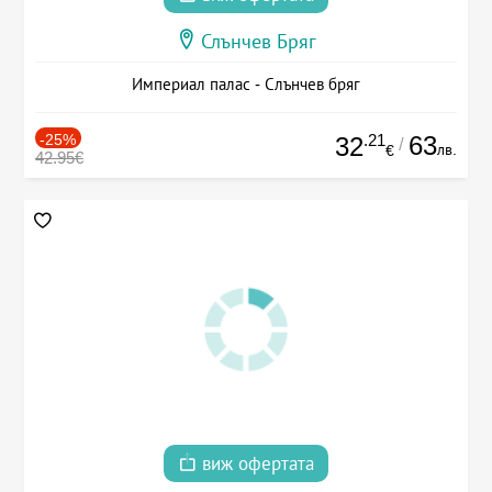
Слънчев Бряг
Империал палас - Слънчев бряг
-25%
.21
63
32
/
лв.
€
42.95€
виж офертата