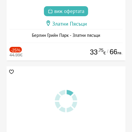
виж офертата
Златни Пясъци
Берлин Грийн Парк - Златни пясъци
-25%
.75
66
33
/
лв.
€
44.99€