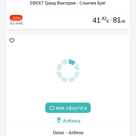
ЕФЕКТ Гранд Виктория - Слънчев бряг
-20%
.42
81
41
/
лв.
€
51.64€
виж офертата
Албена
Оазис - Албена