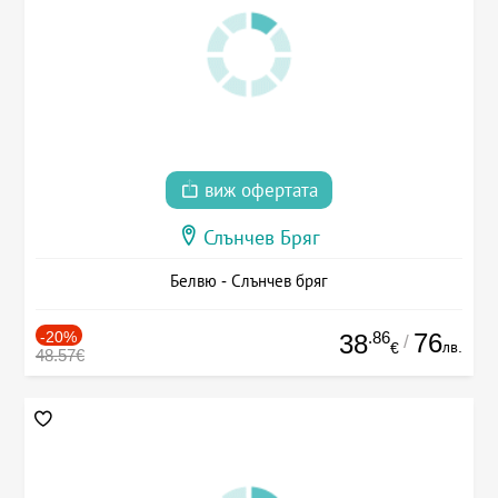
виж офертата
Слънчев Бряг
Белвю - Слънчев бряг
-20%
.86
76
38
/
лв.
€
48.57€