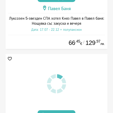
Павел Баня
Луксозен 5-звезден СПА хотел Княз Павел в Павел баня:
Нощувка със закуска и вечеря
Дата: 17.07 - 22.12 + полупансион
.45
.97
66
129
/
€
лв.