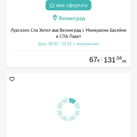
виж офертата
Велинград
Луксозен Спа Хотел във Велинград с Минерални Басейни
и СПА Пакет
Дата: 28.07 - 23.12 + полупансион
67
.04
131
/
€
лв.