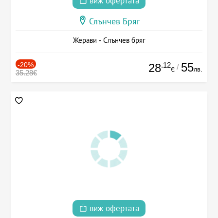
виж офертата
Слънчев Бряг
Жерави - Слънчев бряг
-20%
.12
55
28
/
лв.
€
35.28€
виж офертата