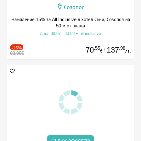
Созопол
Намаление 15% за All Inclusive в хотел Съни, Созопол на
50 м от плажа
Дата: 30.07 - 30.09 + all inclusive
-15%
.55
.98
70
137
/
€
лв.
83.00€
виж офертата