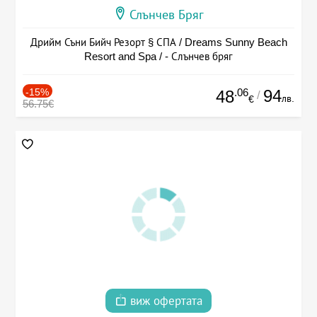
Слънчев Бряг
Дрийм Съни Бийч Резорт § СПА / Dreams Sunny Beach
Resort and Spa / - Слънчев бряг
-15%
.06
94
48
/
лв.
€
56.75€
виж офертата