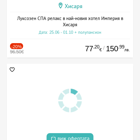
Хисаря
Луксозен СПА релакс в най-новия хотел Империя в
Хисаря
Дата: 25.06 - 01.10 + полупансион
-20%
.20
.99
77
150
/
€
лв.
96.50€
виж офертата