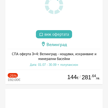
виж офертата
Велинград
СПА оферта 3=4: Велинград - нощувки, изхранване и
минерални басейни
Дата: 01.07 - 30.09 + полупансион
-25%
144
.64
281
/
€
лв.
192.00€