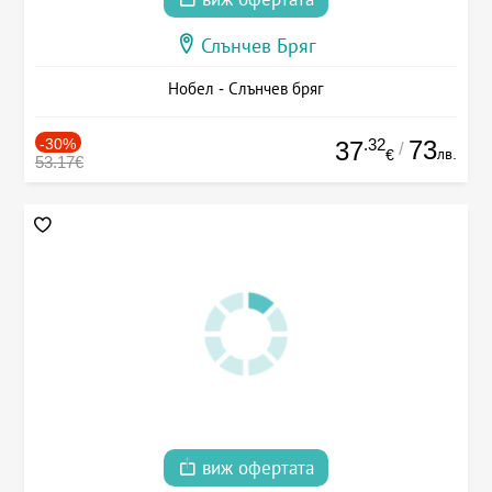
Слънчев Бряг
Нобел - Слънчев бряг
-30%
.32
73
37
/
лв.
€
53.17€
виж офертата