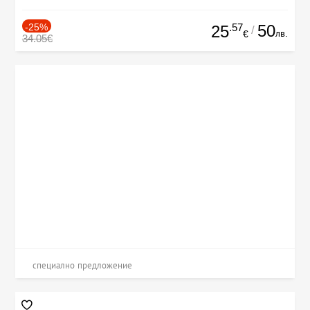
-25%
.57
50
25
/
лв.
€
34.05€
специално предложение