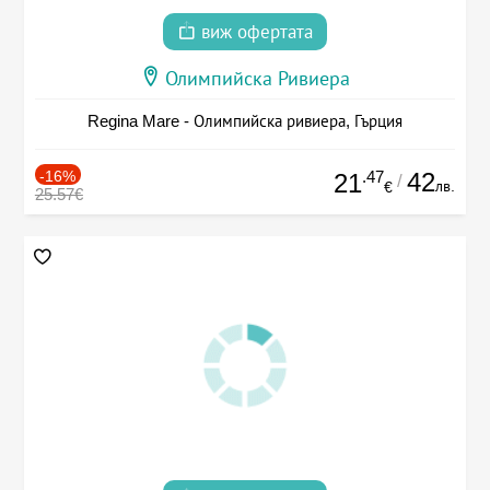
виж офертата
Олимпийска Ривиера
Regina Mare - Олимпийска ривиера, Гърция
-16%
.47
42
21
/
лв.
€
25.57€