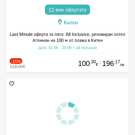
виж офертата
Китен
Last Minute оферта за лято: All Inclusive, реновиран хотел
Атлиман на 100 м от плажа в Китен
Дата: 01.06 - 29.09 + all inclusive
-15%
.30
.17
100
196
/
€
лв.
118.00€