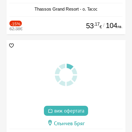
Thassos Grand Resort - о. Тасос
-15%
.17
104
53
/
лв.
€
62.38€
виж офертата
Слънчев Бряг