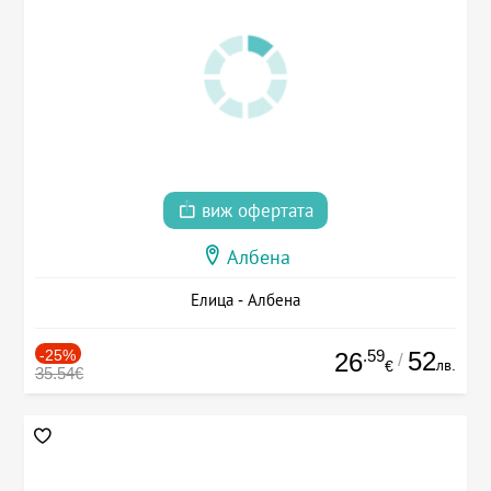
виж офертата
Албена
Елица - Албена
-25%
.59
52
26
/
лв.
€
35.54€