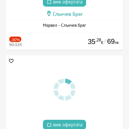
виж офертата
Слънчев Бряг
Марвел - Слънчев бряг
-30%
.28
69
35
/
лв.
€
50.11€
виж офертата