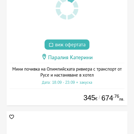
виж офертата
Паралия Катерини
Мини почивка на Олимпийската ривиера с транспорт от
Русе и настаняване в хотел
Дата: 18.09 - 23.09 + закуска
345
.76
674
/
€
лв.