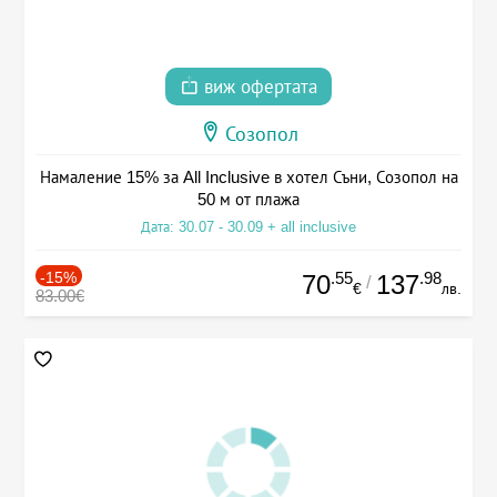
виж офертата
Созопол
Намаление 15% за All Inclusive в хотел Съни, Созопол на
50 м от плажа
Дата: 30.07 - 30.09 + all inclusive
-15%
.55
.98
70
137
/
€
лв.
83.00€