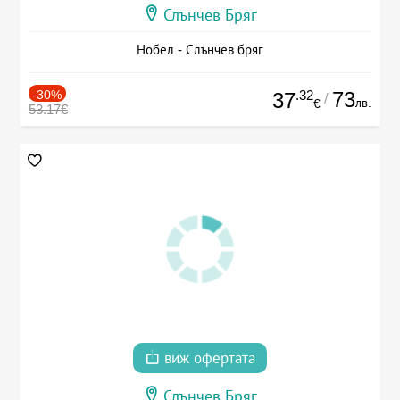
Слънчев Бряг
Нобел - Слънчев бряг
-30%
.32
73
37
/
лв.
€
53.17€
виж офертата
Слънчев Бряг