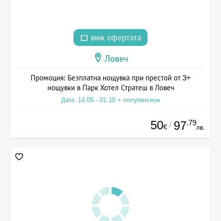
виж офертата
Ловеч
Промоция: Безплатна нощувка при престой от 3+
нощувки в Парк Хотел Стратеш в Ловеч
Дата: 14.05 - 01.10 + полупансион
50
.79
97
/
€
лв.