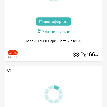
виж офертата
Златни Пясъци
Берлин Грийн Парк - Златни пясъци
-25%
.75
66
33
/
лв.
€
44.99€