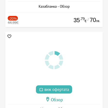
Казабланка - Обзор
-20%
.79
70
35
/
лв.
€
44.99€
виж офертата
Обзор