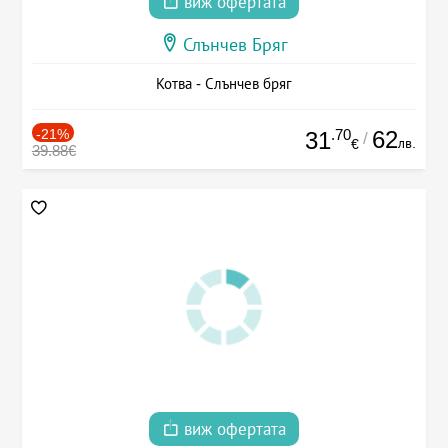
виж офертата
Слънчев Бряг
Котва - Слънчев бряг
-21%
.70
62
31
/
лв.
€
39.88€
виж офертата