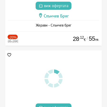
виж офертата
Слънчев Бряг
Жерави - Слънчев бряг
-20%
.12
55
28
/
лв.
€
35.28€