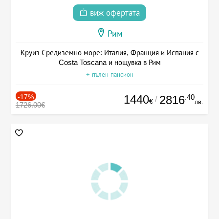
виж офертата
Рим
Круиз Средиземно море: Италия, Франция и Испания с
Costa Toscana и нощувка в Рим
+ пълен пансион
-17%
1440
.40
2816
/
€
лв.
1726.00€