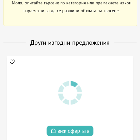
Моля, опитайте търсене по категория или премахнете някои
параметри за да се разшири обхвата на търсене.
Други изгодни предложения
виж офертата