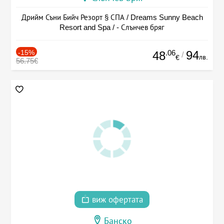
Дрийм Съни Бийч Резорт § СПА / Dreams Sunny Beach
Resort and Spa / - Слънчев бряг
-15%
.06
94
48
/
лв.
€
56.75€
виж офертата
Банско