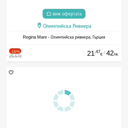
виж офертата
Олимпийска Ривиера
Regina Mare - Олимпийска ривиера, Гърция
-16%
.47
42
21
/
лв.
€
25.57€