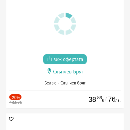
виж офертата
Слънчев Бряг
Белвю - Слънчев бряг
-20%
.86
76
38
/
лв.
€
48.57€