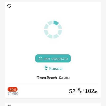
виж офертата
Кавала
Tosca Beach- Кавала
-30%
.15
102
52
/
лв.
€
74.65€