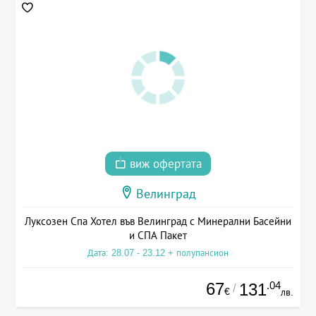
виж офертата
Велинград
Луксозен Спа Хотел във Велинград с Минерални Басейни
и СПА Пакет
Дата: 28.07 - 23.12 + полупансион
67
.04
131
/
€
лв.