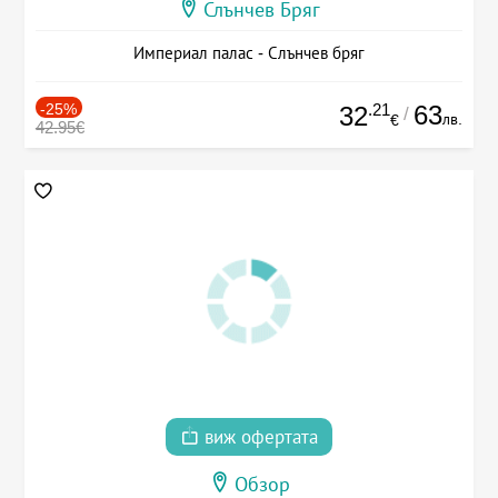
Слънчев Бряг
Империал палас - Слънчев бряг
-25%
.21
63
32
/
лв.
€
42.95€
виж офертата
Обзор