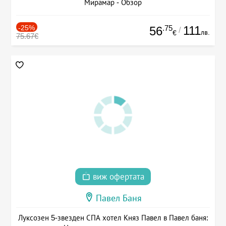
Мирамар - Обзор
-25%
.75
111
56
/
лв.
€
75.67€
виж офертата
Павел Баня
Луксозен 5-звезден СПА хотел Княз Павел в Павел баня: