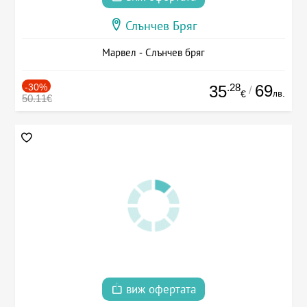
Слънчев Бряг
Марвел - Слънчев бряг
-30%
.28
69
35
/
лв.
€
50.11€
виж офертата