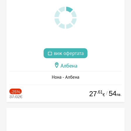
виж офертата
Албена
Нона - Албена
-25%
.61
54
27
/
лв.
€
37.02€