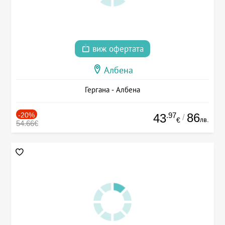
виж офертата
Албена
Гергана - Албена
-20%
.97
86
43
/
лв.
€
54.66€