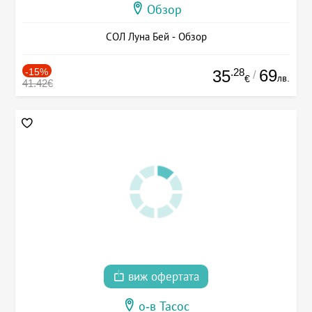
Обзор
СОЛ Луна Бей - Обзор
-15%
.28
69
35
/
лв.
€
41.42€
виж офертата
о-в Тасос