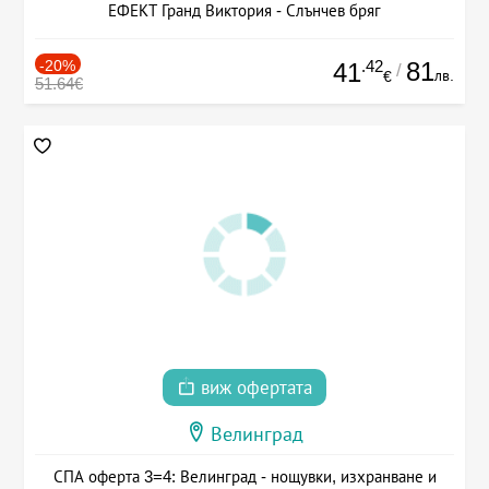
ЕФЕКТ Гранд Виктория - Слънчев бряг
-20%
.42
81
41
/
лв.
€
51.64€
виж офертата
Велинград
СПА оферта 3=4: Велинград - нощувки, изхранване и