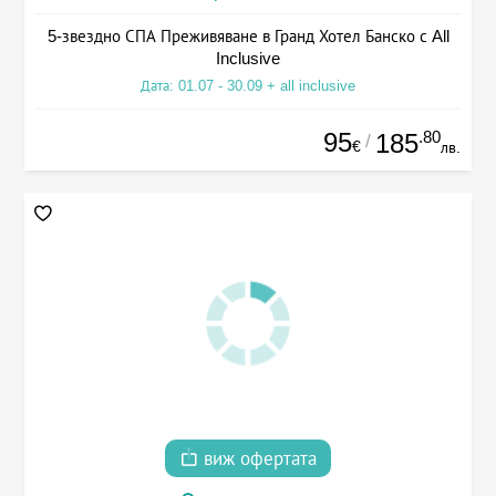
5-звездно СПА Преживяване в Гранд Хотел Банско с All
Inclusive
Дата: 01.07 - 30.09 + all inclusive
95
.80
185
/
€
лв.
виж офертата