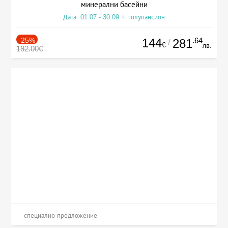
минерални басейни
Дата: 01.07 - 30.09 + полупансион
-25%
144
.64
281
/
€
лв.
192.00€
специално предложение