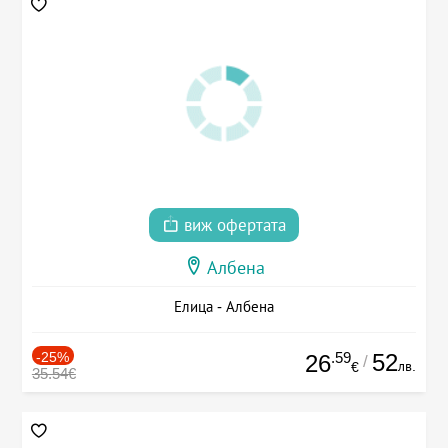
виж офертата
Албена
Елица - Албена
-25%
.59
52
26
/
лв.
€
35.54€