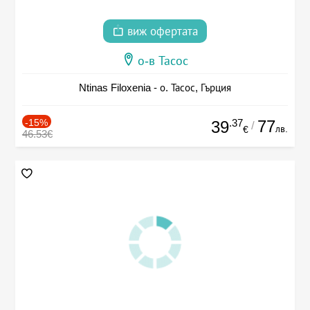
виж офертата
о-в Тасос
Ntinas Filoxenia - о. Тасос, Гърция
-15%
.37
77
39
/
лв.
€
46.53€