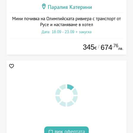
Паралия Катерини
Мини почивка на Олимпийската ривиера с транспорт от
Русе и настаняване в хотел
Дата: 18.09 - 23.09 + закуска
345
.76
674
/
€
лв.
виж офертата