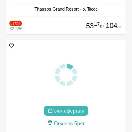
Thassos Grand Resort - о. Тасос
-15%
.17
104
53
/
лв.
€
62.38€
виж офертата
Слънчев Бряг