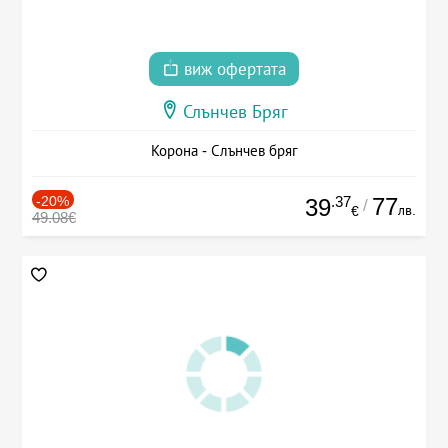
виж офертата
Слънчев Бряг
Корона - Слънчев бряг
-20%
.37
77
39
/
лв.
€
49.08€