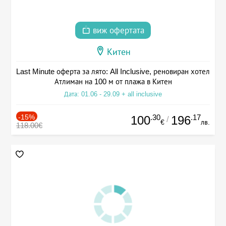
виж офертата
Китен
Last Minute оферта за лято: All Inclusive, реновиран хотел
Атлиман на 100 м от плажа в Китен
Дата: 01.06 - 29.09 + all inclusive
-15%
.30
.17
100
196
/
€
лв.
118.00€