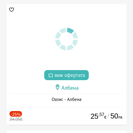
виж офертата
Албена
Оазис - Албена
-25%
.57
50
25
/
лв.
€
34.05€