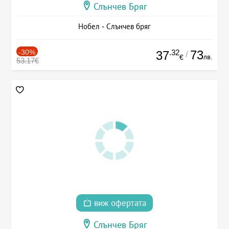
Слънчев Бряг
Нобел - Слънчев бряг
-30%
.32
73
37
/
лв.
€
53.17€
виж офертата
Слънчев Бряг