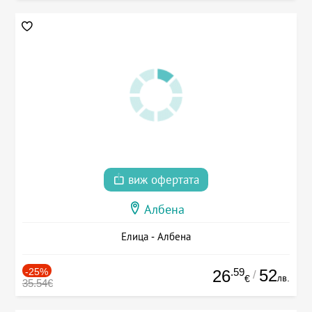
виж офертата
Албена
Елица - Албена
-25%
.59
52
26
/
лв.
€
35.54€