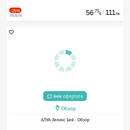
-25%
.75
111
56
/
лв.
€
75.67€
виж офертата
Обзор
АЛУА Хелиос Бей - Обзор