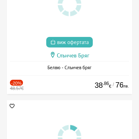
виж офертата
Слънчев Бряг
Белвю - Слънчев бряг
-20%
.86
76
38
/
лв.
€
48.57€