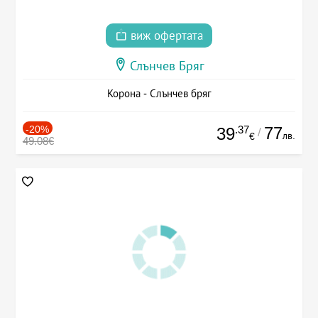
виж офертата
Слънчев Бряг
Корона - Слънчев бряг
-20%
.37
77
39
/
лв.
€
49.08€