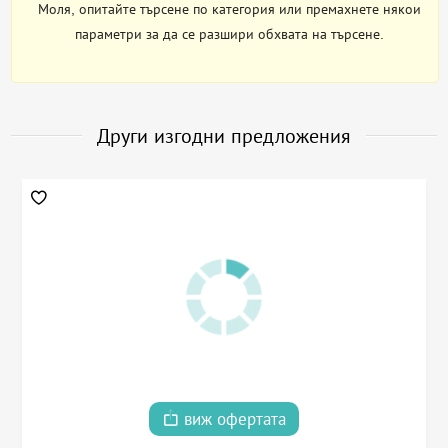
Моля, опитайте търсене по категория или премахнете някои
параметри за да се разшири обхвата на търсене.
Други изгодни предложения
виж офертата