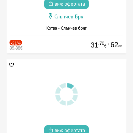
виж офертата
Слънчев Бряг
Котва - Слънчев бряг
-21%
.70
62
31
/
лв.
€
39.88€
виж офертата