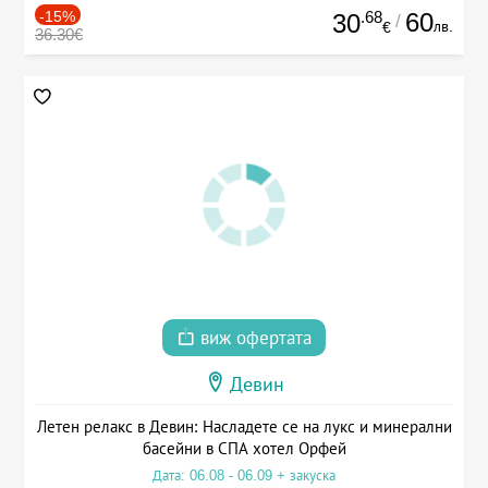
-15%
.68
60
30
/
лв.
€
36.30€
виж офертата
Девин
Летен релакс в Девин: Насладете се на лукс и минерални
басейни в СПА хотел Орфей
Дата: 06.08 - 06.09 + закуска