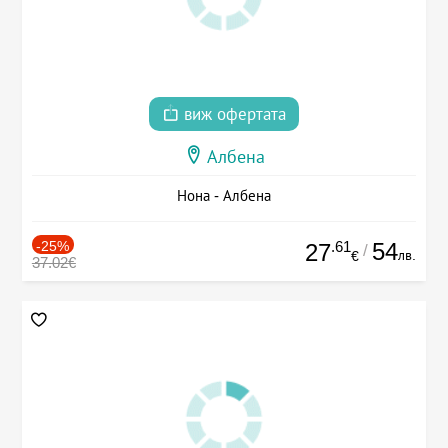
виж офертата
Албена
Нона - Албена
-25%
.61
54
27
/
лв.
€
37.02€