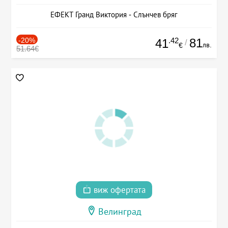
ЕФЕКТ Гранд Виктория - Слънчев бряг
-20%
.42
81
41
/
лв.
€
51.64€
виж офертата
Велинград