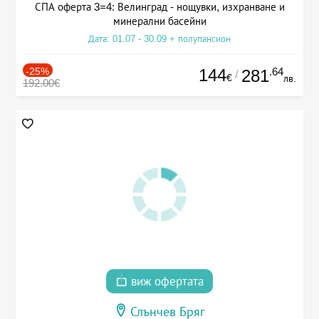
СПА оферта 3=4: Велинград - нощувки, изхранване и
минерални басейни
Дата: 01.07 - 30.09 + полупансион
-25%
144
.64
281
/
€
лв.
192.00€
виж офертата
Слънчев Бряг