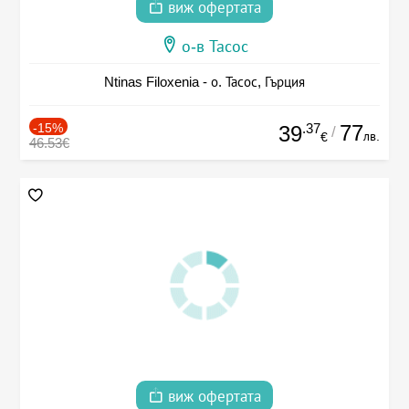
виж офертата
о-в Тасос
Ntinas Filoxenia - о. Тасос, Гърция
-15%
.37
77
39
/
лв.
€
46.53€
виж офертата