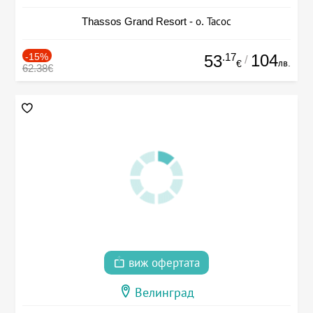
Thassos Grand Resort - о. Тасос
-15%
.17
104
53
/
лв.
€
62.38€
виж офертата
Велинград