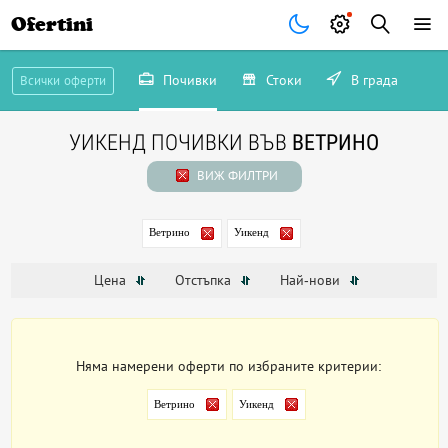
Ofertini
Почивки
Стоки
В града
Всички оферти
УИКЕНД ПОЧИВКИ ВЪВ
ВЕТРИНО
ВИЖ ФИЛТРИ
Ветрино
Уикенд
Цена
Отстъпка
Най-нови
Няма намерени оферти по избраните критерии:
Ветрино
Уикенд