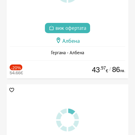
виж офертата
Албена
Гергана - Албена
-20%
.97
86
43
/
лв.
€
54.66€