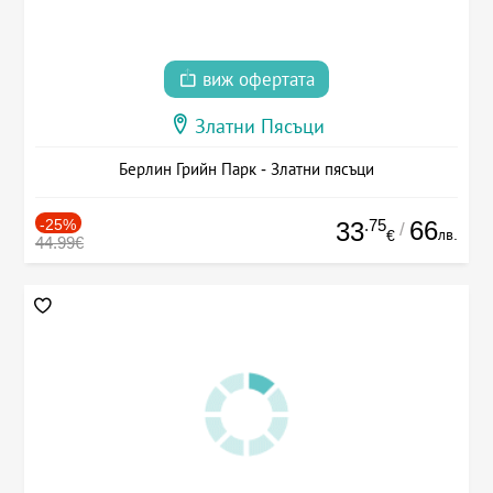
виж офертата
Златни Пясъци
Берлин Грийн Парк - Златни пясъци
-25%
.75
66
33
/
лв.
€
44.99€