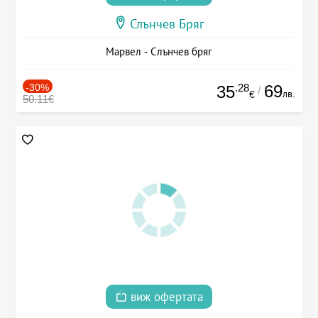
Слънчев Бряг
Марвел - Слънчев бряг
-30%
.28
69
35
/
лв.
€
50.11€
виж офертата