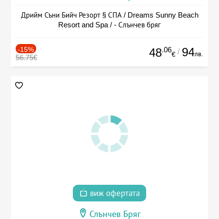
Дрийм Съни Бийч Резорт § СПА / Dreams Sunny Beach
Resort and Spa / - Слънчев бряг
-15%
.06
94
48
/
лв.
€
56.75€
виж офертата
Слънчев Бряг