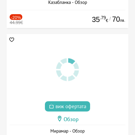
Казабланка - Обзор
-20%
.79
70
35
/
лв.
€
44.99€
виж офертата
Обзор
Мирамар - Обзор