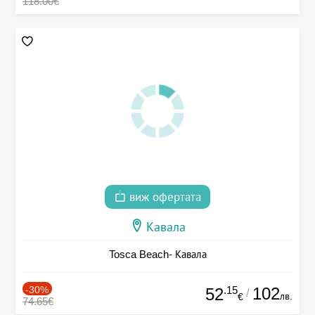
118.00€
виж офертата
Кавала
Tosca Beach- Кавала
-30%
.15
102
52
/
лв.
€
74.65€