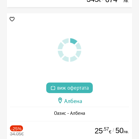
€
лв.
виж офертата
Албена
Оазис - Албена
-25%
.57
50
25
/
лв.
€
34.05€