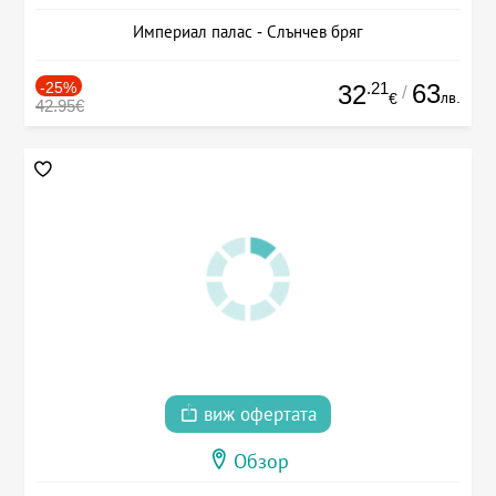
Империал палас - Слънчев бряг
-25%
.21
63
32
/
лв.
€
42.95€
виж офертата
Обзор