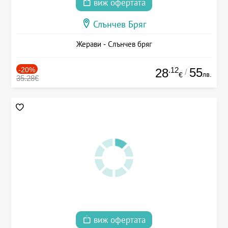
виж офертата
Слънчев Бряг
Жерави - Слънчев бряг
-20%
.12
55
28
/
лв.
€
35.28€
виж офертата