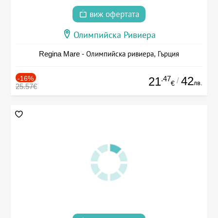
виж офертата
Олимпийска Ривиера
Regina Mare - Олимпийска ривиера, Гърция
-16%
.47
42
21
/
лв.
€
25.57€