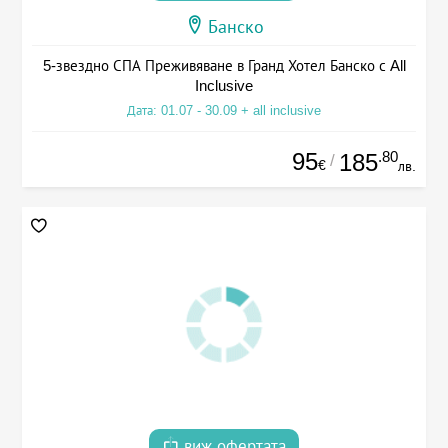
Банско
5-звездно СПА Преживяване в Гранд Хотел Банско с All
Inclusive
Дата: 01.07 - 30.09 + all inclusive
95
.80
185
/
€
лв.
виж офертата