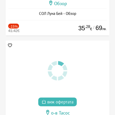
Обзор
СОЛ Луна Бей - Обзор
-15%
.28
69
35
/
лв.
€
41.42€
виж офертата
о-в Тасос