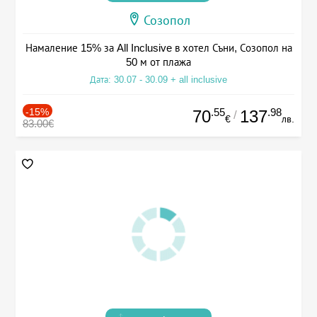
Созопол
Намаление 15% за All Inclusive в хотел Съни, Созопол на
50 м от плажа
Дата: 30.07 - 30.09 + all inclusive
-15%
.55
.98
70
137
/
€
лв.
83.00€