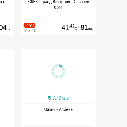
асос
ЕФЕКТ Гранд Виктория - Слънчев
бряг
04
-20%
.42
81
41
/
лв.
лв.
€
51.64€
Албена
Оазис - Албена