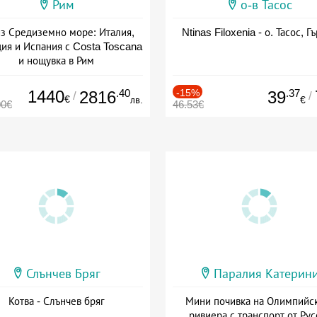
Рим
о-в Тасос
з Средиземно море: Италия,
Ntinas Filoxenia - о. Тасос, Г
ия и Испания с Costa Toscana
и нощувка в Рим
+ пълен пансион
1440
.40
-15%
.37
2816
39
/
/
€
лв.
€
00€
46.53€
Слънчев Бряг
Паралия Катерин
Котва - Слънчев бряг
Мини почивка на Олимпийс
ривиера с транспорт от Рус