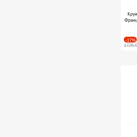
Круи
Франц
-17%
1726.