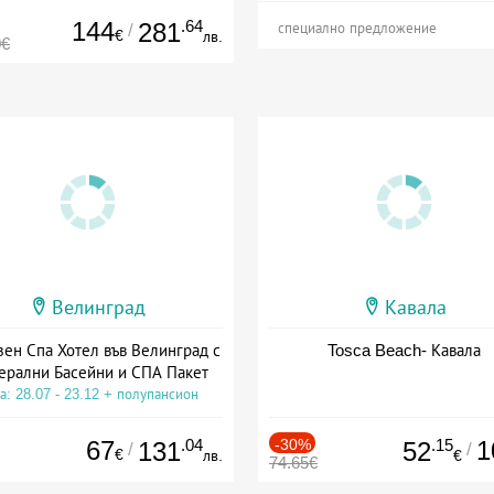
144
.64
281
/
специално предложение
€
лв.
0€
Велинград
Кавала
зен Спа Хотел във Велинград с
Tosca Beach- Кавала
ерални Басейни и СПА Пакет
а: 28.07 - 23.12 + полупансион
67
.04
-30%
.15
1
131
52
/
/
€
лв.
€
74.65€