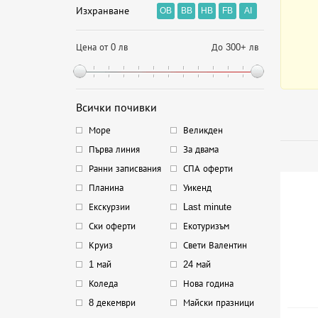
Изхранване
OB
BB
HB
FB
AI
Цена от 0 лв
До 300+ лв
Всички почивки
Море
Великден
Първа линия
За двама
Ранни записвания
СПА оферти
Планина
Уикенд
Екскурзии
Last minute
Ски оферти
Екотуризъм
Круиз
Свети Валентин
1 май
24 май
Коледа
Нова година
8 декември
Майски празници