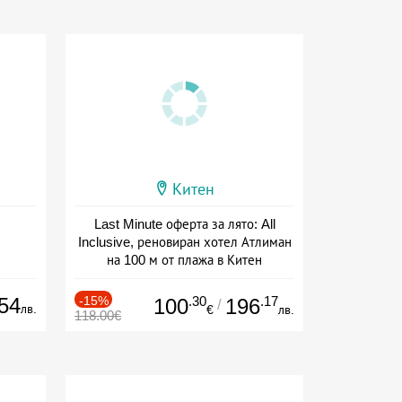
Китен
Last Minute оферта за лято: All
Inclusive, реновиран хотел Атлиман
на 100 м от плажа в Китен
Дата: 01.06 - 29.09 + all inclusive
54
-15%
.30
.17
100
196
/
лв.
€
лв.
118.00€