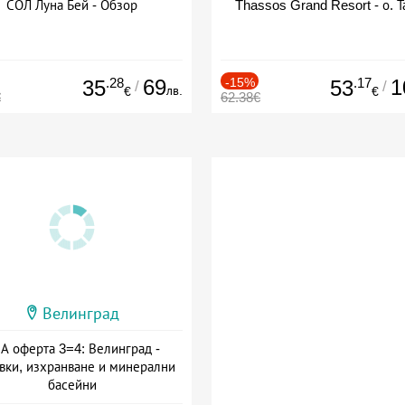
СОЛ Луна Бей - Обзор
Thassos Grand Resort - о. Т
.28
69
-15%
.17
1
35
53
/
/
лв.
€
€
€
62.38€
Велинград
А оферта 3=4: Велинград -
вки, изхранване и минерални
басейни
а: 01.07 - 30.09 + полупансион