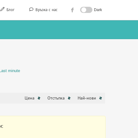
Блог
Връзка с нас
Dark
Last minute
Цена
Отстъпка
Най-нови
и: