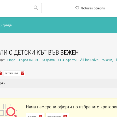
Любими оферти
В града
ЛИ С ДЕТСКИ КЪТ ВЪВ
ВЕЖЕН
още:
Море
Първа линия
За двама
СПА оферти
All inclusive
Уикенд
детски кът
рти
Няма намерени оферти по избраните критери
Вежен
детски кът