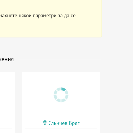
махнете някои параметри за да се
жения
Слънчев Бряг