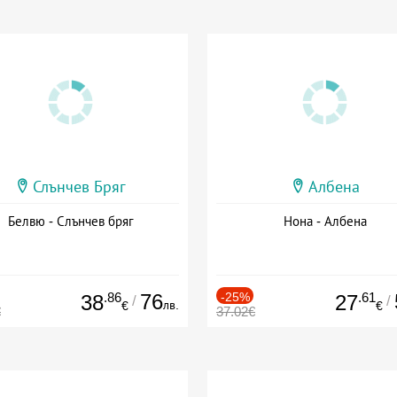
Слънчев Бряг
Албена
Белвю - Слънчев бряг
Нона - Албена
.86
76
-25%
.61
38
27
/
/
лв.
€
€
€
37.02€