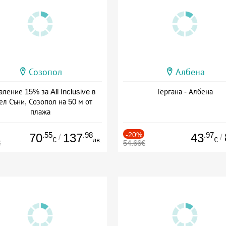
Созопол
Албена
ление 15% за All Inclusive в
Гергана - Албена
ел Съни, Созопол на 50 м от
плажа
а: 30.07 - 30.09 + all inclusive
.55
.98
-20%
.97
70
137
43
/
/
€
лв.
€
€
54.66€