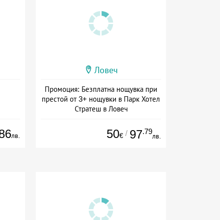
Ловеч
Промоция: Безплатна нощувка при
престой от 3+ нощувки в Парк Хотел
Стратеш в Ловеч
Дата: 14.05 - 01.10 + полупансион
86
50
.79
97
/
лв.
€
лв.