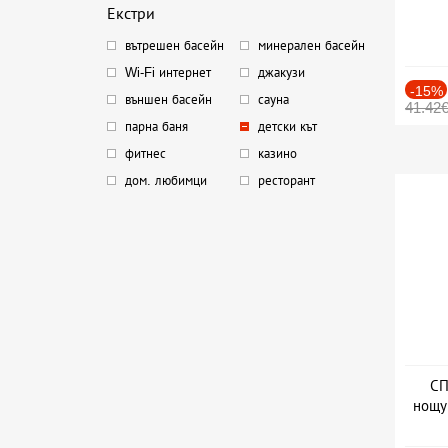
Екстри
вътрешен басейн
минерален басейн
Wi-Fi интернет
джакузи
-15%
външен басейн
сауна
41.42
парна баня
детски кът
фитнес
казино
дом. любимци
ресторант
СП
нощу
Дат