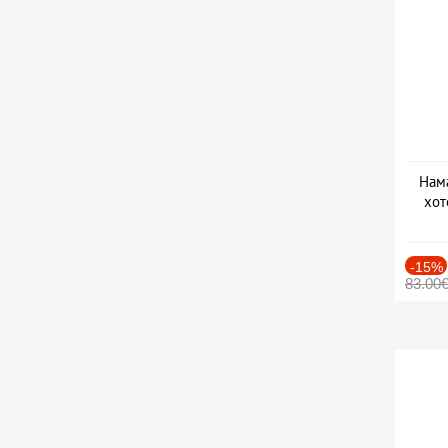
Нама
хот
Дат
-15%
83.00