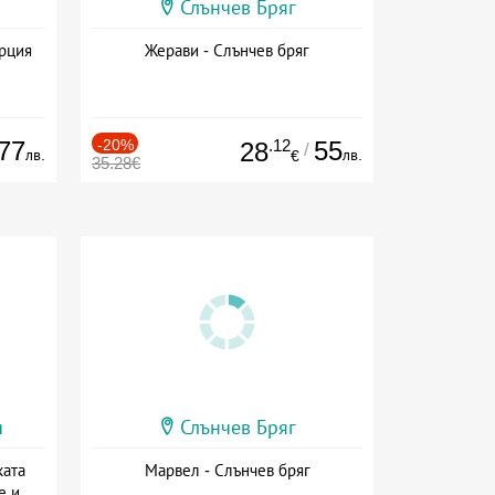
Слънчев Бряг
ърция
Жерави - Слънчев бряг
77
-20%
.12
55
28
/
лв.
лв.
€
35.28€
и
Слънчев Бряг
ката
Марвел - Слънчев бряг
е и