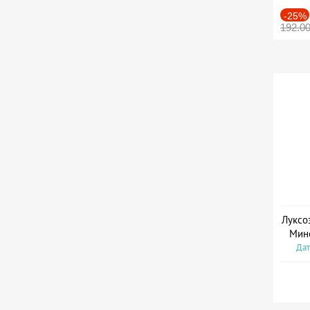
-25%
192.0
Луксо
Мин
Дат