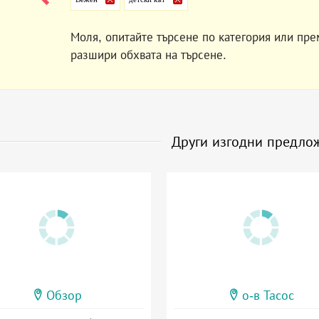
Моля, опитайте търсене по категория или пре
разшири обхвата на търсене.
Други изгодни предло
Обзор
о-в Тасос