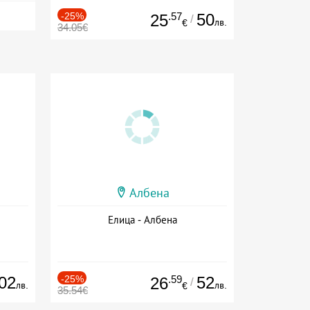
-25%
.57
50
25
/
лв.
€
34.05€
Албена
Елица - Албена
02
-25%
.59
52
26
/
лв.
лв.
€
35.54€