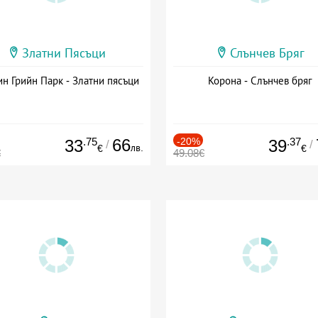
Златни Пясъци
Слънчев Бряг
н Грийн Парк - Златни пясъци
Корона - Слънчев бряг
.75
66
-20%
.37
33
39
/
/
лв.
€
€
€
49.08€