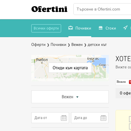
Ofertini
Почивки
Стоки
Всички оферти
Оферти
Почивки
Вежен
детски кът
❯
❯
❯
ХОТЕ
Вижте 
Отиди към картата
Вежен
0 офе
Вежен