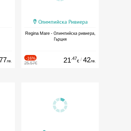
Олимпийска Ривиера
Regina Mare - Олимпийска ривиера,
Гърция
77
-16%
.47
42
21
/
лв.
лв.
€
25.57€