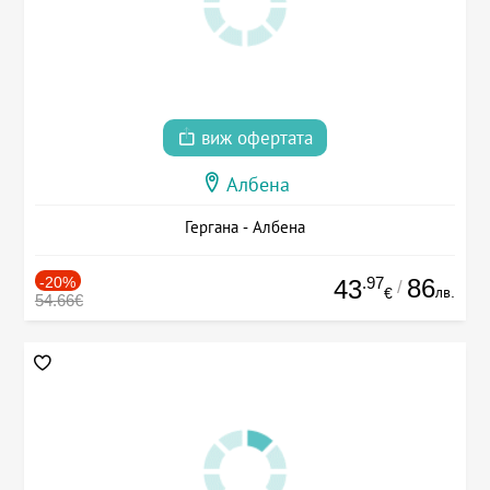
виж офертата
Албена
Гергана - Албена
-20%
.97
86
43
/
лв.
€
54.66€