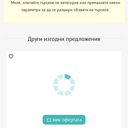
Моля, опитайте търсене по категория или премахнете някои
параметри за да се разшири обхвата на търсене.
Други изгодни предложения
виж офертата