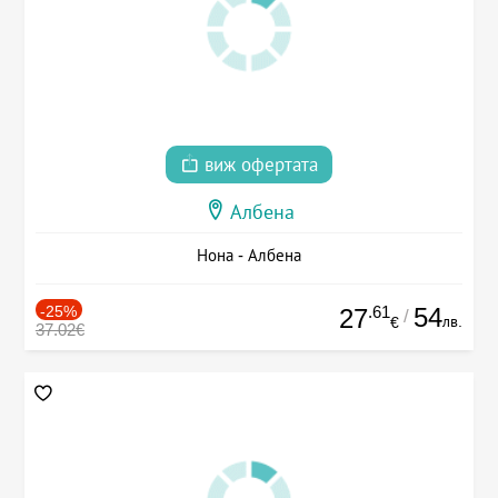
виж офертата
Албена
Нона - Албена
-25%
.61
54
27
/
лв.
€
37.02€