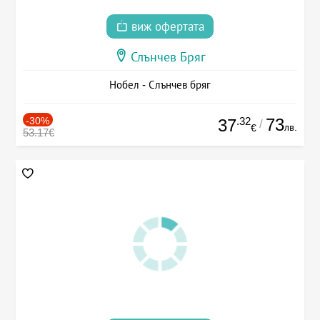
виж офертата
Слънчев Бряг
Нобел - Слънчев бряг
-30%
.32
73
37
/
лв.
€
53.17€