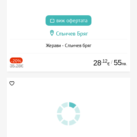
виж офертата
Слънчев Бряг
Жерави - Слънчев бряг
-20%
.12
55
28
/
лв.
€
35.28€