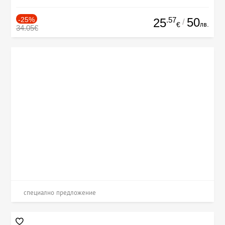
-25%
.57
50
25
/
лв.
€
34.05€
специално предложение