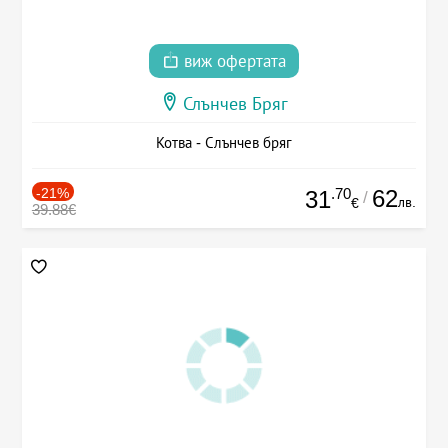
виж офертата
Слънчев Бряг
Котва - Слънчев бряг
-21%
.70
62
31
/
лв.
€
39.88€