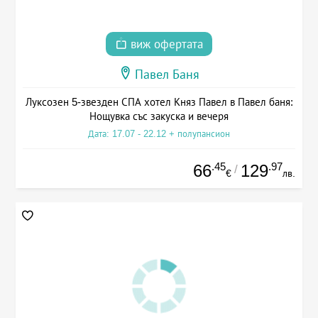
виж офертата
Павел Баня
Луксозен 5-звезден СПА хотел Княз Павел в Павел баня:
Нощувка със закуска и вечеря
Дата: 17.07 - 22.12 + полупансион
.45
.97
66
129
/
€
лв.