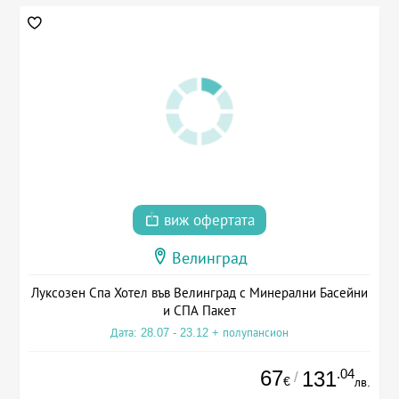
виж офертата
Велинград
Луксозен Спа Хотел във Велинград с Минерални Басейни
и СПА Пакет
Дата: 28.07 - 23.12 + полупансион
67
.04
131
/
€
лв.