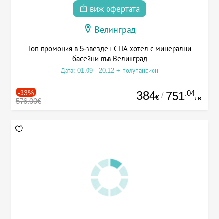
виж офертата
Велинград
Топ промоция в 5-звезден СПА хотел с минерални
басейни във Велинград
Дата: 01.09 - 20.12 + полупансион
-33%
384
.04
751
/
€
лв.
576.00€