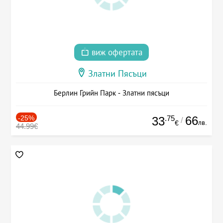
виж офертата
Златни Пясъци
Берлин Грийн Парк - Златни пясъци
-25%
.75
66
33
/
лв.
€
44.99€