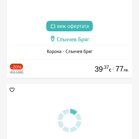
виж офертата
Слънчев Бряг
Корона - Слънчев бряг
-20%
.37
77
39
/
лв.
€
49.08€