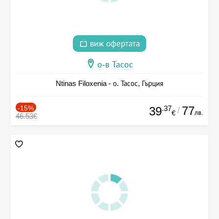
виж офертата
о-в Тасос
Ntinas Filoxenia - о. Тасос, Гърция
-15%
.37
77
39
/
лв.
€
46.53€