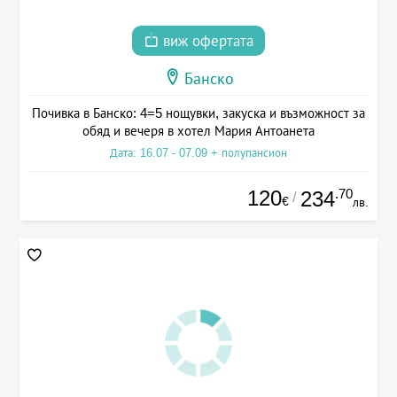
виж офертата
Банско
Почивка в Банско: 4=5 нощувки, закуска и възможност за
обяд и вечеря в хотел Мария Антоанета
Дата: 16.07 - 07.09 + полупансион
120
.70
234
/
€
лв.