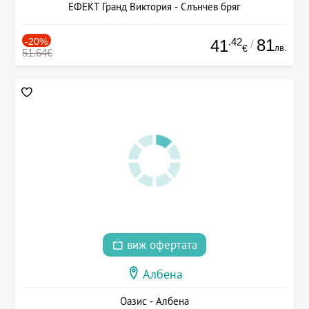
ЕФЕКТ Гранд Виктория - Слънчев бряг
-20%
.42
81
41
/
лв.
€
51.64€
виж офертата
Албена
Оазис - Албена