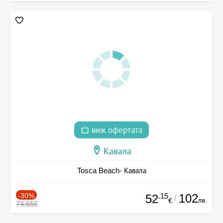
виж офертата
Кавала
Tosca Beach- Кавала
-30%
.15
102
52
/
лв.
€
74.65€