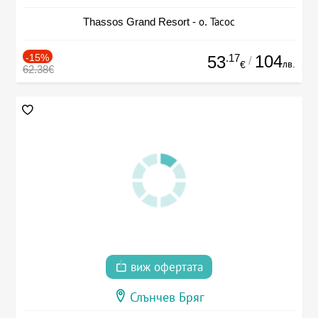
Thassos Grand Resort - о. Тасос
-15%
.17
104
53
/
лв.
€
62.38€
виж офертата
Слънчев Бряг