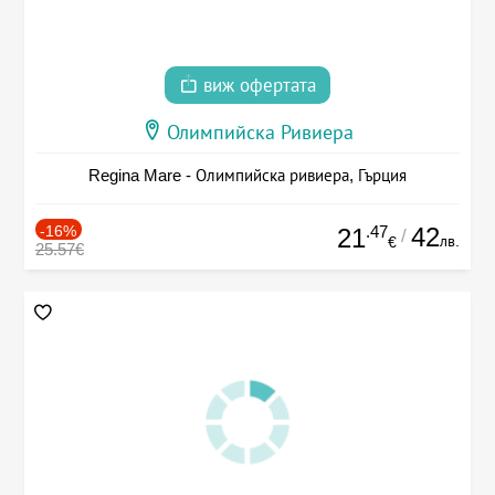
виж офертата
Олимпийска Ривиера
Regina Mare - Олимпийска ривиера, Гърция
-16%
.47
42
21
/
лв.
€
25.57€