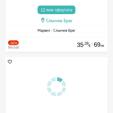
виж офертата
Слънчев Бряг
Марвел - Слънчев бряг
-30%
.28
69
35
/
лв.
€
50.11€