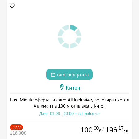
виж офертата
Китен
Last Minute оферта за лято: All Inclusive, реновиран хотел
Атлиман на 100 м от плажа в Китен
Дата: 01.06 - 29.09 + all inclusive
-15%
.30
.17
100
196
/
€
лв.
118.00€