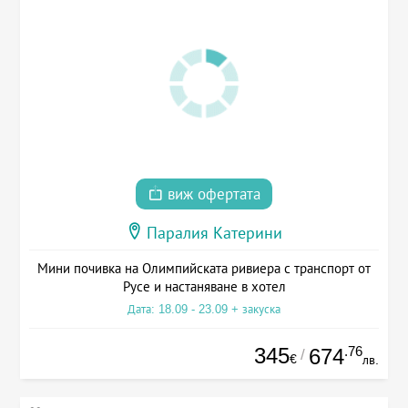
виж офертата
Паралия Катерини
Мини почивка на Олимпийската ривиера с транспорт от
Русе и настаняване в хотел
Дата: 18.09 - 23.09 + закуска
345
.76
674
/
€
лв.