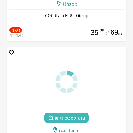
Обзор
СОЛ Луна Бей - Обзор
-15%
.28
69
35
/
лв.
€
41.42€
виж офертата
о-в Тасос