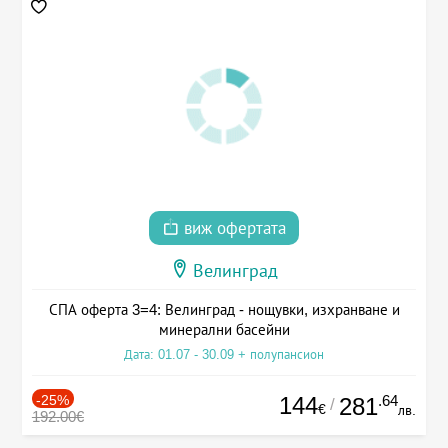
виж офертата
Велинград
СПА оферта 3=4: Велинград - нощувки, изхранване и
минерални басейни
Дата: 01.07 - 30.09 + полупансион
-25%
144
.64
281
/
€
лв.
192.00€