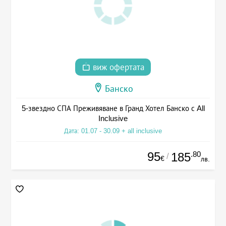
виж офертата
Банско
5-звездно СПА Преживяване в Гранд Хотел Банско с All
Inclusive
Дата: 01.07 - 30.09 + all inclusive
95
.80
185
/
€
лв.