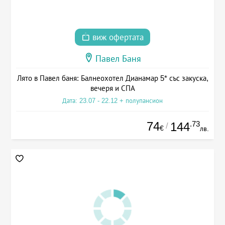
виж офертата
Павел Баня
Лято в Павел баня: Балнеохотел Дианамар 5* със закуска,
вечеря и СПА
Дата: 23.07 - 22.12 + полупансион
74
.73
144
/
€
лв.