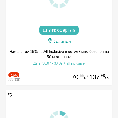
виж офертата
Созопол
Намаление 15% за All Inclusive в хотел Съни, Созопол на
50 м от плажа
Дата: 30.07 - 30.09 + all inclusive
-15%
.55
.98
70
137
/
€
лв.
83.00€