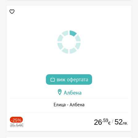
виж офертата
Албена
Елица - Албена
-25%
.59
52
26
/
лв.
€
35.54€