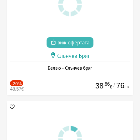
виж офертата
Слънчев Бряг
Белвю - Слънчев бряг
-20%
.86
76
38
/
лв.
€
48.57€