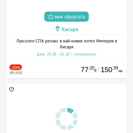
виж офертата
Хисаря
Луксозен СПА релакс в най-новия хотел Империя в
Хисаря
Дата: 25.06 - 01.10 + полупансион
-20%
.20
.99
77
150
/
€
лв.
96.50€