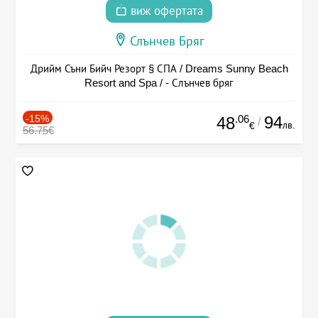
виж офертата
Слънчев Бряг
Дрийм Съни Бийч Резорт § СПА / Dreams Sunny Beach
Resort and Spa / - Слънчев бряг
-15%
.06
94
48
/
лв.
€
56.75€